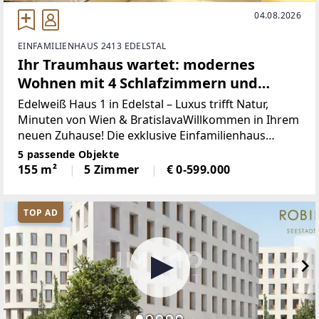
04.08.2026
EINFAMILIENHAUS 2413 EDELSTAL
Ihr Traumhaus wartet: modernes
Wohnen mit 4 Schlafzimmern und
Garten nahe Wien & Bratislava
Edelweiß Haus 1 in Edelstal – Luxus trifft Natur,
Minuten von Wien & BratislavaWillkommen in Ihrem
neuen Zuhause! Die exklusive Einfamilienhaus
vereint zeitloses Design, erstklassige Bauqualität
5 passende Objekte
und smarte Technik mit einer Lage, die jeden
155 m²
5 Zimmer
€ 0-599.000
TOP AD