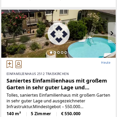
lichtdurchflutetes Wohnambiente, das Komfort und
Ruhe perfekt vereint.Im
Heute
EINFAMILIENHAUS 2512 TRAISKIRCHEN
Saniertes Einfamilienhaus mit großem
Garten in sehr guter Lage und
ausgezeichneter Infrastruktur.
Tolles, saniertes Einfamilienhaus mit großem Garten
in sehr guter Lage und ausgezeichneter
Infrastruktur.Mindestgebot – 550.000
EuroSofortkaufpreis – 580.000 EuroWenn Sie auf
140 m²
5 Zimmer
€ 550.000