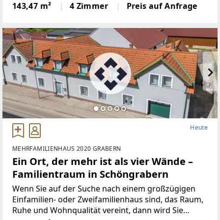
Preis.Wenn Sie auf der Suche nach einem modernen
143,47 m²
4 Zimmer
Preis auf Anfrage
Zuhause sind, in dem Sie Ihre eigenen Vorstellungen
Heute
MEHRFAMILIENHAUS 2020 GRABERN
Ein Ort, der mehr ist als vier Wände –
Familientraum in Schöngrabern
Wenn Sie auf der Suche nach einem großzügigen
Einfamilien- oder Zweifamilienhaus sind, das Raum,
Ruhe und Wohnqualität vereint, dann wird Sie