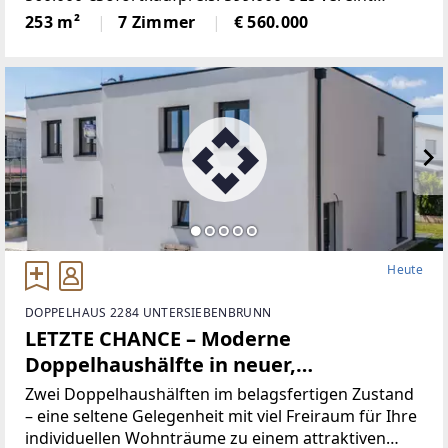
Wohnen, Arbeiten und Freiraum in einer seltenen
253 m²
7 Zimmer
€ 560.000
Form und bietet außergewöhnlich vielseitige
Heute
DOPPELHAUS 2284 UNTERSIEBENBRUNN
LETZTE CHANCE – Moderne
Doppelhaushälfte in neuer,
familienfreundlicher Siedlung nahe
Zwei Doppelhaushälften im belagsfertigen Zustand
Wien
– eine seltene Gelegenheit mit viel Freiraum für Ihre
individuellen Wohnträume zu einem attraktiven