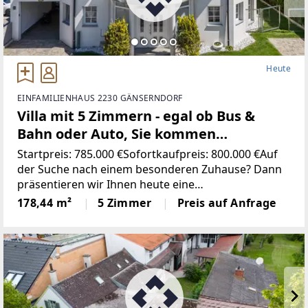
Heute
EINFAMILIENHAUS 2230 GÄNSERNDORF
Villa mit 5 Zimmern - egal ob Bus &
Bahn oder Auto, Sie kommen
problemlos nach Wien
Startpreis: 785.000 €Sofortkaufpreis: 800.000 €Auf
der Suche nach einem besonderen Zuhause? Dann
präsentieren wir Ihnen heute eine
außergewöhnliche Immobilie in Gänserndorf, die
178,44 m²
5 Zimmer
Preis auf Anfrage
modernes Wohnen, stilvolle Architektur und
höchsten Wohnkomfort