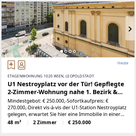
Heute
ETAGENWOHNUNG 1020 WIEN, LEOPOLDSTADT
U1 Nestroyplatz vor der Tür! Gepflegte
2-Zimmer-Wohnung nahe 1. Bezirk &
Prater
Mindestgebot: € 250.000,-Sofortkaufpreis: €
270.000,-Direkt vis-à-vis der U1-Station Nestroyplatz
gelegen, erwartet Sie hier eine Immobilie in einer
der begehrtesten Lagen des zweiten Wiener
48 m²
2 Zimmer
€ 250.000
Gemeindebezirks. Eine bessere öffentliche
Anbindung