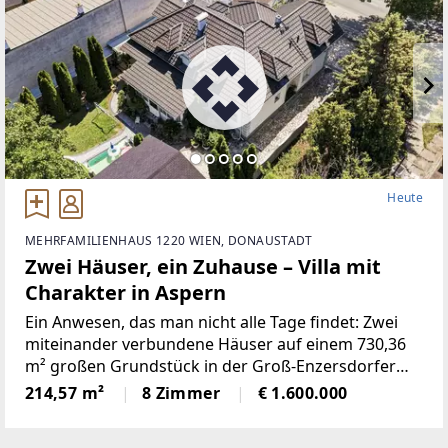
Heute
MEHRFAMILIENHAUS 1220 WIEN, DONAUSTADT
Zwei Häuser, ein Zuhause – Villa mit
Charakter in Aspern
Ein Anwesen, das man nicht alle Tage findet: Zwei
miteinander verbundene Häuser auf einem 730,36
m² großen Grundstück in der Groß-Enzersdorfer
Straße, mitten im 22. Bezirk. Erbaut zwischen 2004
214,57 m²
8 Zimmer
€ 1.600.000
und 2007, bietet die Villa auf rund 386,56 m²
Nutzfläche