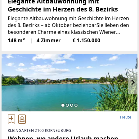
Elegante Altbauwohnung mit
Geschichte im Herzen des 8. Bezirks
Elegante Altbauwohnung mit Geschichte im Herzen
des 8. Bezirks – ab Oktober beziehbarSie lieben den
besonderen Charme eines klassischen Wiener
Altbaus, großzügige Räume, historische Details und
148 m²
4 Zimmer
€ 1.150.000
eine zentrale Lage? Dann wird Sie diese
außergewöhnliche
Heute
KLEINGARTEN 2100 KORNEUBURG
Wohnen, wo andere Urlaub machen –