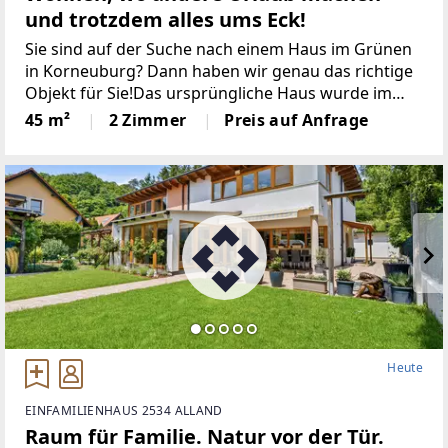
und trotzdem alles ums Eck!
Sie sind auf der Suche nach einem Haus im Grünen
in Korneuburg? Dann haben wir genau das richtige
Objekt für Sie!Das ursprüngliche Haus wurde im
Jahr 1996 errichtet und im Jahr 2021 durch einen
45 m²
2 Zimmer
Preis auf Anfrage
weiteren Gebäudeteil erweitert.Die Wohnnutzfläche
Heute
EINFAMILIENHAUS 2534 ALLAND
Raum für Familie. Natur vor der Tür.