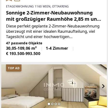
ETAGENWOHNUNG 1160 WIEN, OTTAKRING
Sonnige 2-Zimmer-Neubauwohnung
mit großzügiger Raumhöhe 2,85 m und
Top-Infrastruktur
Diese perfekt geplante 2-Zimmer-Neubauwohnung
überzeugt mit einer idealen Raumaufteilung, viel
Tageslicht und einer hochwertigen
Wohnatmosphäre. Dank der südseitigen
47 passende Objekte
Ausrichtung genießen Sie ganztägig angenehme
30,05-109,06 m²
1-4 Zimmer
Sonnenstunden und ein besonders helles
€ 193.500-993.500
Wohngefühl.Der
TOP AD