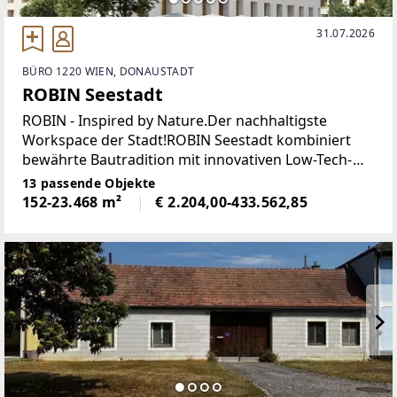
31.07.2026
BÜRO 1220 WIEN, DONAUSTADT
ROBIN Seestadt
ROBIN - Inspired by Nature.Der nachhaltigste
Workspace der Stadt!ROBIN Seestadt kombiniert
bewährte Bautradition mit innovativen Low-Tech-
Lösungen und bietet in diesem neuen
13 passende Objekte
umweltfreundlichen & kosteneffizienten Ensemble
152-23.468 m²
€ 2.204,00-433.562,85
den nachhaltigsten