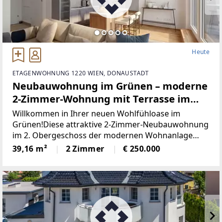
Heute
ETAGENWOHNUNG 1220 WIEN, DONAUSTADT
Neubauwohnung im Grünen – moderne
2-Zimmer-Wohnung mit Terrasse im
Herzen von Aspern
Willkommen in Ihrer neuen Wohlfühloase im
Grünen!Diese attraktive 2-Zimmer-Neubauwohnung
im 2. Obergeschoss der modernen Wohnanlage
„Aspern Flats 103" bietet alles, was zeitgemäßes
39,16 m²
2 Zimmer
€ 250.000
Wohnen ausmacht: durchdachte Raumaufteilung,
hochwertige Ausstattung