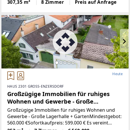
dieses Objekt überzeugen.Die Liegenschaft befindet
307,35 m²
8 Zimmer
Preis auf Anfrage
sich in Schöngrabern im Bezirk Hollabrunn,
Niederösterreich,
Heute
HAUS 2301 GROSS-ENZERSDORF
Großzügige Immobilien für ruhiges
Wohnen und Gewerbe - Große
Lagerhalle + Garten
Großzügige Immobilien für ruhiges Wohnen und
Gewerbe - Große Lagerhalle + GartenMindestgebot:
560.000 €Sofortkaufpreis: 599.000 € Es vereint
Wohnen, Arbeiten und Freiraum in einer seltenen