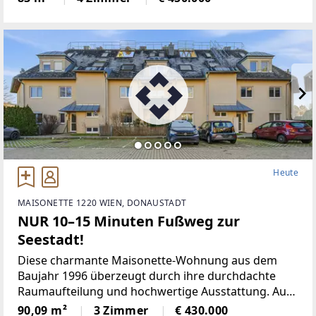
für Investoren und Eigennutzer, ihre Wohn- oder
Heute
MAISONETTE 1220 WIEN, DONAUSTADT
NUR 10–15 Minuten Fußweg zur
Seestadt!
Diese charmante Maisonette-Wohnung aus dem
Baujahr 1996 überzeugt durch ihre durchdachte
Raumaufteilung und hochwertige Ausstattung. Auf
zwei Ebenen bietet sie ein großzügiges,
90,09 m²
3 Zimmer
€ 430.000