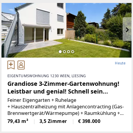
Heute
EIGENTUMSWOHNUNG 1230 WIEN, LIESING
Grandiose 3-Zimmer-Gartenwohnung!
Leistbar und genial! Schnell sein...
Feiner Eigengarten + Ruhelage
+ Hauszentralheizung mit Anlagencontracting (Gas-
Brennwertgerät/Wärmepumpe) + Raumkühlung +
Elektrische Rollos + Vollwärmeschutz Heimkommen!
79,43 m²
3,5 Zimmer
€ 398.000
Abschalten! Wohlfühlen! Genießen!Ihre neuwertige