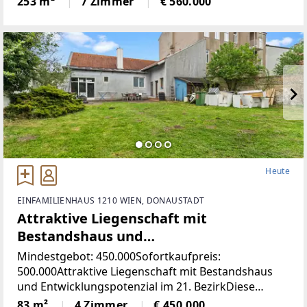
253 m²
7 Zimmer
€ 560.000
Form und bietet außergewöhnlich vielseitige
Heute
EINFAMILIENHAUS 1210 WIEN, DONAUSTADT
Attraktive Liegenschaft mit
Bestandshaus und
Entwicklungspotenzial im 21. Bezirk
Mindestgebot: 450.000Sofortkaufpreis:
500.000Attraktive Liegenschaft mit Bestandshaus
und Entwicklungspotenzial im 21. BezirkDiese
Liegenschaft bietet eine hervorragende Gelegenheit
83 m²
4 Zimmer
€ 450.000