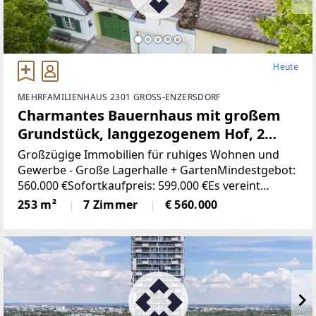
Heute
MEHRFAMILIENHAUS 2301 GROSS-ENZERSDORF
Charmantes Bauernhaus mit großem
Grundstück, langgezogenem Hof, 2
Wohnungen und einem Swimmingpool
Großzügige Immobilien für ruhiges Wohnen und
Gewerbe - Große Lagerhalle + GartenMindestgebot:
560.000 €Sofortkaufpreis: 599.000 €Es vereint
Wohnen, Arbeiten und Freiraum in einer seltenen
253 m²
7 Zimmer
€ 560.000
Form und bietet außergewöhnlich vielseitige