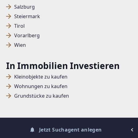
Salzburg
Steiermark
SUCHAGENT ANLEGEN FÜR DIE
Tirol
AKTUELLEN SUCHKRITERIEN
Vorarlberg
Dieser Filter wird viele Treffer erzeugen. Bitte setzen
Wien
Sie weitere Filter!
Treffer verfeinern
In Immobilien Investieren
Ich stimme der Verarbeitung meiner Daten, wie
Kleinobjekte zu kaufen
in den
Datenschutzbestimmungen
beschrieben,
Wohnungen zu kaufen
zu.
Grundstücke zu kaufen
Suchagent anlegen
Jetzt Suchagent anlegen
© DIBEO.AT - DIE BESTEN OBJEKTE 2026