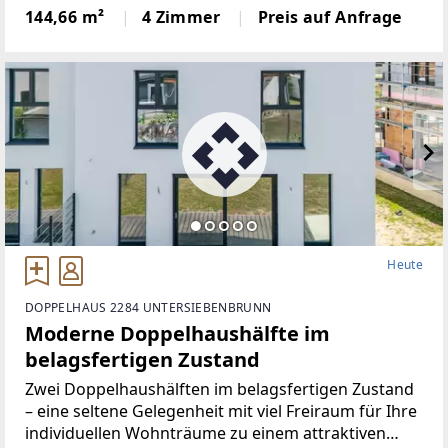
Preis.Wenn Sie auf der Suche nach einem modernen
144,66 m²
4 Zimmer
Preis auf Anfrage
Zuhause sind, in dem Sie Ihre eigenen Vorstellungen
Heute
DOPPELHAUS 2284 UNTERSIEBENBRUNN
Moderne Doppelhaushälfte im
belagsfertigen Zustand
Zwei Doppelhaushälften im belagsfertigen Zustand
– eine seltene Gelegenheit mit viel Freiraum für Ihre
individuellen Wohnträume zu einem attraktiven