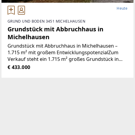
Heute
GRUND UND BODEN 3451 MICHELHAUSEN
Grundstück mit Abbruchhaus in
Michelhausen
Grundstück mit Abbruchhaus in Michelhausen –
1.715 m² mit großem EntwicklungspotenzialZum
Verkauf steht ein 1.715 m² großes Grundstück in
ruhiger Lage in Michelhausen (Bezirk Tulln). Auf dem
€ 433.000
Grundstück befindet sich ein Abbruchhaus.Ein