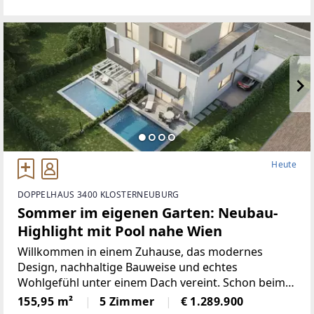
der Suche nach einem Einfamilienhaus mit viel Platz
und
Heute
DOPPELHAUS 3400 KLOSTERNEUBURG
Sommer im eigenen Garten: Neubau-
Highlight mit Pool nahe Wien
Willkommen in einem Zuhause, das modernes
Design, nachhaltige Bauweise und echtes
Wohlgefühl unter einem Dach vereint. Schon beim
Betreten unter dem eleganten Glasvordach spüren
155,95 m²
5 Zimmer
€ 1.289.900
Sie die Wertigkeit dieses Objekts. Auf rund 215 m²