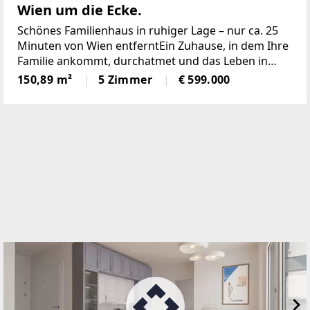
Wien um die Ecke.
Schönes Familienhaus in ruhiger Lage – nur ca. 25
Minuten von Wien entferntEin Zuhause, in dem Ihre
Familie ankommt, durchatmet und das Leben in
Ruhe genießen kann – umgeben von Grün und
150,89 m²
5 Zimmer
€ 599.000
Natur, dennoch nur rund 25 Minuten von Wien
entfernt.Das