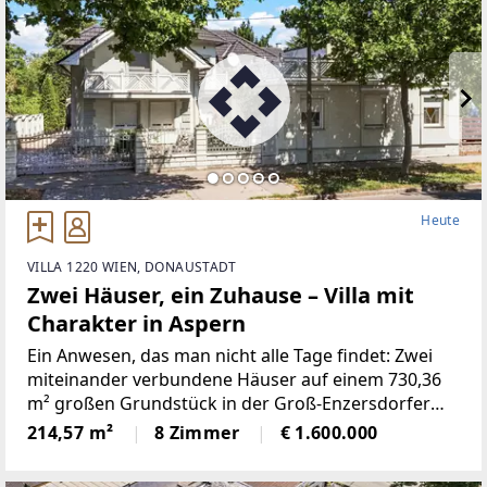
Heute
VILLA 1220 WIEN, DONAUSTADT
Zwei Häuser, ein Zuhause – Villa mit
Charakter in Aspern
Ein Anwesen, das man nicht alle Tage findet: Zwei
miteinander verbundene Häuser auf einem 730,36
m² großen Grundstück in der Groß-Enzersdorfer
Straße, mitten im 22. Bezirk. Erbaut zwischen 2004
214,57 m²
8 Zimmer
€ 1.600.000
und 2007, bietet die Villa auf rund 386,56 m²
Nutzfläche