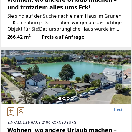
und trotzdem alles ums Eck!
Sie sind auf der Suche nach einem Haus im Grünen
in Korneuburg? Dann haben wir genau das richtige
Objekt für Sie!Das ursprüngliche Haus wurde im
Jahr 1996 errichtet und im Jahr 2021 durch einen
266,42 m²
Preis auf Anfrage
weiteren Gebäudeteil erweitert.Die Wohnnutzfläche
Heute
EINFAMILIENHAUS 2100 KORNEUBURG
Wohnen, wo andere Urlaub machen –