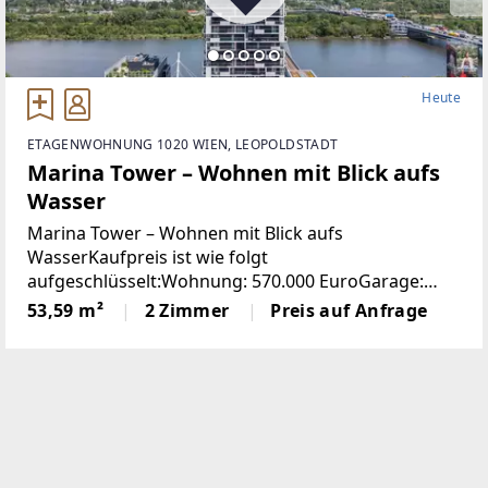
Heute
ETAGENWOHNUNG 1020 WIEN, LEOPOLDSTADT
Marina Tower – Wohnen mit Blick aufs
Wasser
Marina Tower – Wohnen mit Blick aufs
WasserKaufpreis ist wie folgt
aufgeschlüsselt:Wohnung: 570.000 EuroGarage:
45.000 EuroMARINA TOWER – Wohnen in Toplage
53,59 m²
2 Zimmer
Preis auf Anfrage
und höchster Qualität im 37. Stock mit
beeindruckendem Wasserblick.Diese