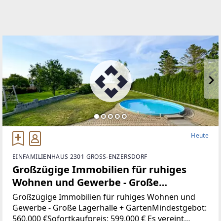
Heute
EINFAMILIENHAUS 2301 GROSS-ENZERSDORF
Großzügige Immobilien für ruhiges
Wohnen und Gewerbe - Große
Lagerhalle + Garten
Großzügige Immobilien für ruhiges Wohnen und
Gewerbe - Große Lagerhalle + GartenMindestgebot:
560.000 €Sofortkaufpreis: 599.000 € Es vereint