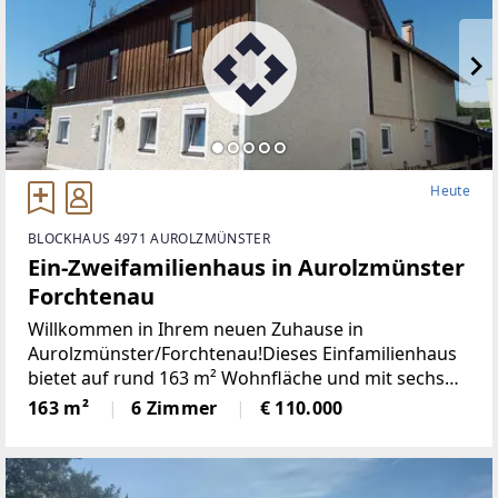
Heute
BLOCKHAUS 4971 AUROLZMÜNSTER
Ein-Zweifamilienhaus in Aurolzmünster
Forchtenau
Willkommen in Ihrem neuen Zuhause in
Aurolzmünster/Forchtenau!Dieses Einfamilienhaus
bietet auf rund 163 m² Wohnfläche und mit sechs
großzügigen Zimmern viel Platz für Familien, Paare
163 m²
6 Zimmer
€ 110.000
oder alle, die ihren Wohntraum mit ausreichend
Freiraum verwirklichen