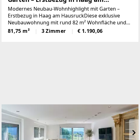
Hausruck
Modernes Neubau-Wohnhighlight mit Garten –
Erstbezug in Haag am HausruckDiese exklusive
Neubauwohnung mit rund 82 m² Wohnfläche und
einem großzügigen Gartenanteil von ca. 35 m²
81,75 m²
3 Zimmer
€ 1.190,06
vereint stilvolles Wohnen, hochwertige Ausstattung
und eine ruhige,