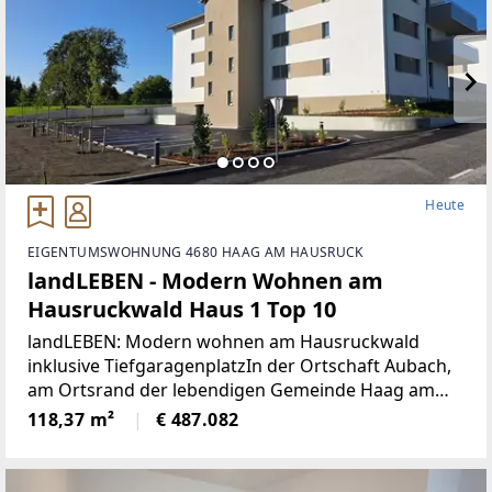
Heute
EIGENTUMSWOHNUNG 4680 HAAG AM HAUSRUCK
landLEBEN - Modern Wohnen am
Hausruckwald Haus 1 Top 10
landLEBEN: Modern wohnen am Hausruckwald
inklusive TiefgaragenplatzIn der Ortschaft Aubach,
am Ortsrand der lebendigen Gemeinde Haag am
Hausruck, eingebettet in die sanften Hügel des
118,37 m²
€ 487.082
Hausruckwaldes, liegt das neue Wohnprojekt
landLEBEN.Zwei