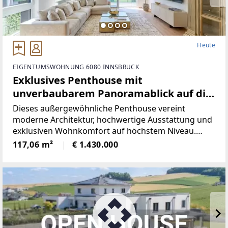
Heute
EIGENTUMSWOHNUNG 6080 INNSBRUCK
Exklusives Penthouse mit
unverbaubarem Panoramablick auf die
Nordkette
Dieses außergewöhnliche Penthouse vereint
moderne Architektur, hochwertige Ausstattung und
exklusiven Wohnkomfort auf höchstem Niveau.
Großzügige Fensterflächen schaffen
117,06 m²
€ 1.430.000
lichtdurchflutete Räume und eröffnen einen
unverbaubaren Panoramablick auf die