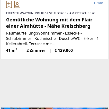
Heute
EIGENTUMSWOHNUNG 8861 ST. GEORGEN AM KREISCHBERG
Gemütliche Wohnung mit dem Flair
einer Almhütte - Nähe Kreischberg
Raumaufteilung:Wohnzimmer - Essecke -
Schlafzimmer - Kochnische - Dusche/WC - Erker - 1
Kellerabteil- Terrasse mit
GartenbenützungAllgemeinflächen:Ski-Schuhraum -
41 m²
2 Zimmer
€ 129.000
Wirtschaftsraum mit Waschmaschine und Trockner
- auf den Gemeinschaftsparkplätzen