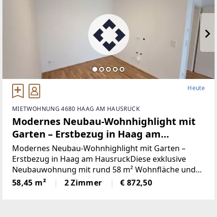
Heute
MIETWOHNUNG 4680 HAAG AM HAUSRUCK
Modernes Neubau-Wohnhighlight mit
Garten – Erstbezug in Haag am
Hausruck
Modernes Neubau-Wohnhighlight mit Garten –
Erstbezug in Haag am HausruckDiese exklusive
Neubauwohnung mit rund 58 m² Wohnfläche und
einem großzügigen Gartenanteil von ca. 70 m²
58,45 m²
2 Zimmer
€ 872,50
vereint stilvolles Wohnen, hochwertige Ausstattung
und eine ruhige,