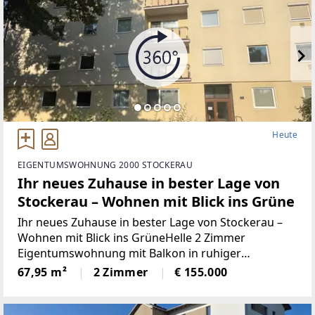
Heute
EIGENTUMSWOHNUNG 2000 STOCKERAU
Ihr neues Zuhause in bester Lage von
Stockerau – Wohnen mit Blick ins Grüne
Ihr neues Zuhause in bester Lage von Stockerau –
Wohnen mit Blick ins GrüneHelle 2 Zimmer
Eigentumswohnung mit Balkon in ruhiger
WohnlageManche Wohnungen überzeugen nicht
67,95 m²
2 Zimmer
€ 155.000
nur durch ihre Größe, sondern vor allem durch ihre
Atmosphäre und