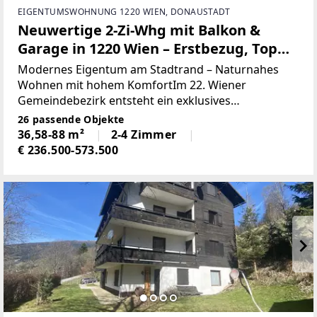
EIGENTUMSWOHNUNG 1220 WIEN, DONAUSTADT
Neuwertige 2-Zi-Whg mit Balkon &
Garage in 1220 Wien – Erstbezug, Top
Ausstattung!
Modernes Eigentum am Stadtrand – Naturnahes
Wohnen mit hohem KomfortIm 22. Wiener
Gemeindebezirk entsteht ein exklusives
Wohnprojekt mit 36 freifinanzierten Eigentums- und
26 passende Objekte
Vorsorgewohnungen in Größen von 2 bis 4
36,58-88 m²
2-4 Zimmer
Zimmern (36–91 m²). Die Wohnungen
€ 236.500-573.500