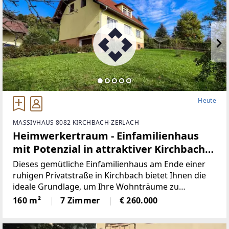
Heute
MASSIVHAUS 8082 KIRCHBACH-ZERLACH
Heimwerkertraum - Einfamilienhaus
mit Potenzial in attraktiver Kirchbacher
Lage
Dieses gemütliche Einfamilienhaus am Ende einer
ruhigen Privatstraße in Kirchbach bietet Ihnen die
ideale Grundlage, um Ihre Wohnträume zu
verwirklichen.Ob als Familie, Paar oder
160 m²
7 Zimmer
€ 260.000
leidenschaftlicher Heimwerker – hier haben Sie die
Möglichkeit,