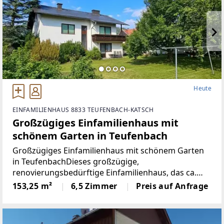
Heute
EINFAMILIENHAUS 8833 TEUFENBACH-KATSCH
Großzügiges Einfamilienhaus mit
schönem Garten in Teufenbach
Großzügiges Einfamilienhaus mit schönem Garten
in TeufenbachDieses großzügige,
renovierungsbedürftige Einfamilienhaus, das ca.
1975 in massiver Ziegelbauweise errichtet wurde,
153,25 m²
6,5 Zimmer
Preis auf Anfrage
überzeugt durch seine solide Bausubstanz und das
Potenzial für individuelle