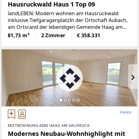
Hausruckwald Haus 1 Top 09
landLEBEN: Modern wohnen am Hausruckwald
inklusive TiefgaragenplatzIn der Ortschaft Aubach,
am Ortsrand der lebendigen Gemeinde Haag am
Hausruck, eingebettet in die sanften Hügel des
81,73 m²
2 Zimmer
€ 358.331
Hausruckwaldes, liegt das neue Wohnprojekt
landLEBEN.Zwei
Heute
MIETWOHNUNG 4680 HAAG AM HAUSRUCK
Modernes Neubau-Wohnhighlight mit