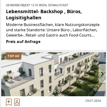
GEWERBEOBJEKT 1210 WIEN, DONAUSTADT
Lebensmittel- Backshop , Büros,
Logisitighallen
Moderne Businessflächen, klare Nutzungskonzepte
und starke Standorte: Unsere Büro-, Laborflächen,
Gewerbe-, Retail- und Gastro auch Food-Courts
bieten hohe Sichtbarkeit, flexible Grundrisse und
Preis auf Anfrage
beste Voraussetzungen für nachhaltigen Erfolg,
verteilt über
TOP AD
29.07.2026