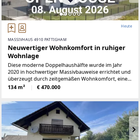
Heute
MASSIVHAUS 4910 PATTIGHAM
Neuwertiger Wohnkomfort in ruhiger
Wohnlage
Diese moderne Doppelhaushälfte wurde im Jahr
2020 in hochwertiger Massivbauweise errichtet und
überzeugt durch zeitgemäßen Wohnkomfort, eine
ruhige Wohnlage sowie ein durchdachtes
134 m²
€ 470.000
Raumkonzept.Die Wohnfläche erstreckt sich über
ein Erd- und ein