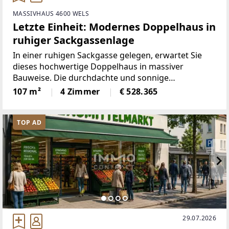
MASSIVHAUS 4600 WELS
Letzte Einheit: Modernes Doppelhaus in
ruhiger Sackgassenlage
In einer ruhigen Sackgasse gelegen, erwartet Sie
dieses hochwertige Doppelhaus in massiver
Bauweise. Die durchdachte und sonnige
Raumaufteilung auf ca. 107m² schafft eine
107 m²
4 Zimmer
€ 528.365
angenehme Wohnatmosphäre.Highlights auf einen
Blick:✅ Massivbauweise –
TOP AD
29.07.2026