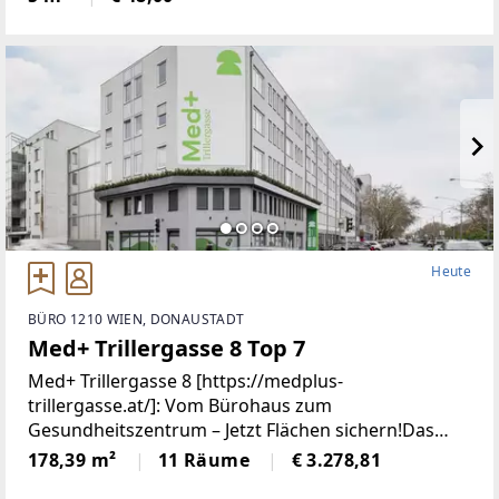
momentan nicht brauchst – aber auf keinen Fall
wegschmeißen
Heute
BÜRO 1210 WIEN, DONAUSTADT
Med+ Trillergasse 8 Top 7
Med+ Trillergasse 8 [https://medplus-
trillergasse.at/]: Vom Bürohaus zum
Gesundheitszentrum – Jetzt Flächen sichern!Das
Gebäude in der Trillergasse 8, 1210 Wien, wurde
178,39 m²
11 Räume
€ 3.278,81
umfassend modernisiert und vom ehemaligen