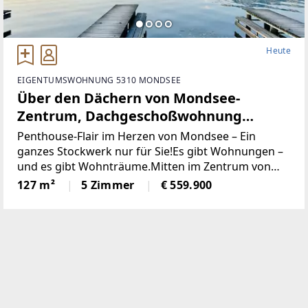
Heute
EIGENTUMSWOHNUNG 5310 MONDSEE
Über den Dächern von Mondsee-
Zentrum, Dachgeschoßwohnung
127m², 5Zimmer,
Penthouse-Flair im Herzen von Mondsee – Ein
ganzes Stockwerk nur für Sie!Es gibt Wohnungen –
und es gibt Wohnträume.Mitten im Zentrum von
Mondsee erwartet Sie eine außergewöhnliche
127 m²
5 Zimmer
€ 559.900
Dachgeschosswohnung, die in dieser Form kaum zu
finden