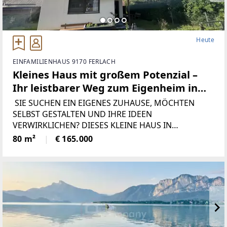
Heute
EINFAMILIENHAUS 9170 FERLACH
Kleines Haus mit großem Potenzial –
Ihr leistbarer Weg zum Eigenheim in
Ferlach
SIE SUCHEN EIN EIGENES ZUHAUSE, MÖCHTEN
SELBST GESTALTEN UND IHRE IDEEN
VERWIRKLICHEN? DIESES KLEINE HAUS IN
ZENTRALER LAGE VON FERLACH BIETET DIE
80 m²
€ 165.000
PERFEKTE GELEGENHEIT FÜR ALLE, DIE GERNE
RENOVIEREN, HANDWERKLICHES GESCHICK
MITBRINGEN ODER