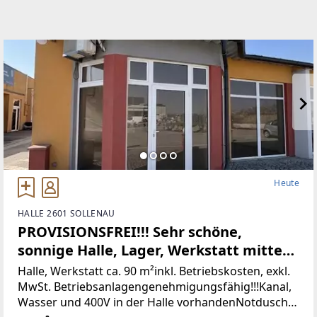
Heute
HALLE 2601 SOLLENAU
PROVISIONSFREI!!! Sehr schöne,
sonnige Halle, Lager, Werkstatt mitten
in Areal200 in Sollenau SR3
Halle, Werkstatt ca. 90 m²inkl. Betriebskosten, exkl.
MwSt. Betriebsanlagengenehmigungsfähig!!!Kanal,
Wasser und 400V in der Halle vorhandenNotdusche