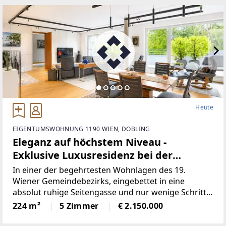
Bürohaus zum zukunftsorientierten
Heute
EIGENTUMSWOHNUNG 1190 WIEN, DÖBLING
Eleganz auf höchstem Niveau -
Exklusive Luxusresidenz bei der
American International School, Neustift
In einer der begehrtesten Wohnlagen des 19.
am Walde
Wiener Gemeindebezirks, eingebettet in eine
absolut ruhige Seitengasse und nur wenige Schritte
von der American International School entfernt,
224 m²
5 Zimmer
€ 2.150.000
präsentiert sich diese außergewöhnliche
Luxusresidenz in einem exklusiven,