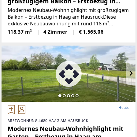
großzügigem Balkon – Erstbezug in
Haag am Hausruck
Modernes Neubau-Wohnhighlight mit großzügigem
Balkon – Erstbezug in Haag am HausruckDiese
exklusive Neubauwohnung mit rund 118 m²
Wohnfläche und einem großzügigen Balkon mit
118,37 m²
4 Zimmer
€ 1.565,06
westlicher Ausrichtung vereint stilvolles Wohnen,
hochwertige Ausstattung
Heute
MIETWOHNUNG 4680 HAAG AM HAUSRUCK
Modernes Neubau-Wohnhighlight mit
Garten – Erstbezug in Haag am