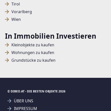
Tirol
Vorarlberg
SUCHAGENT ANLEGEN FÜR DIE
Wien
AKTUELLEN SUCHKRITERIEN
In Immobilien Investieren
Dieser Filter wird viele Treffer erzeugen. Bitte setzen
Sie weitere Filter!
Kleinobjekte zu kaufen
Treffer verfeinern
Wohnungen zu kaufen
Ich stimme der Verarbeitung meiner Daten, wie
Grundstücke zu kaufen
in den
Datenschutzbestimmungen
beschrieben,
zu.
© DIBEO.AT - DIE BESTEN OBJEKTE 2026
Suchagent anlegen
ÜBER UNS
Jetzt Suchagent anlegen
IMPRESSUM