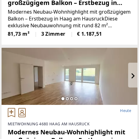
großzügigem Balkon – Erstbezug in
Haag am Hausruck
Modernes Neubau-Wohnhighlight mit großzügigem
Balkon – Erstbezug in Haag am HausruckDiese
exklusive Neubauwohnung mit rund 82 m²
Wohnfläche im 2. Obergeschoss vereint stilvolles
81,73 m²
3 Zimmer
€ 1.187,51
Wohnen, hochwertige Ausstattung und eine ruhige,
zugleich zentrale
Heute
MIETWOHNUNG 4680 HAAG AM HAUSRUCK
Modernes Neubau-Wohnhighlight mit