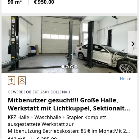
und Allgemeinbereiche am Gelände
90 m²
€ 950,00
vorhandenAufenthaltsräume
Heute
GEWERBEOBJEKT 2601 SOLLENAU
Mitbenutzer gesucht!!! Große Halle,
Werkstatt mit Lichtkuppel, Sektionaltor
5m breit, 4,10m hoch und WC, inkl. PKW
KFZ Halle + Waschhalle + Stapler Komplett
Parkplatz und 2 Hebebühnen
ausgestattete Werkstatt zur
Mitbenutzung Betriebskosten: 85 € im MonatMit 2
HebebühnenStrom: 400V AnlageHeizung: