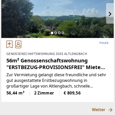
Heute
GENOSSENSCHAFTSWOHNUNG 3033 ALTLENGBACH
56m² Genossenschaftswohnung
"ERSTBEZUG-PROVISIONSFREI" Miete
mit Kaufrecht, unbefristet (2 Pkw
Zur Vermietung gelangt diese freundliche und sehr
Einstellplätze) + Loggia
gut ausgestattete Erstbezugswohnung in
großartiger Lage von Altlengbach, schnelle
Anbindung zur Autobahn56 m² Mietwohnung mit
56,44 m²
2 Zimmer
€ 809,56
Kaufrecht (Stiege 2, Top 3 – vom Land NÖ gefördert
- Vergabe durch
Weiter