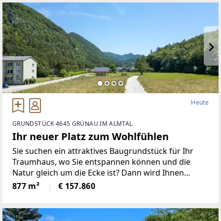
Heute
GRUNDSTÜCK 4645 GRÜNAU IM ALMTAL
Ihr neuer Platz zum Wohlfühlen
Sie suchen ein attraktives Baugrundstück für Ihr
Traumhaus, wo Sie entspannen können und die
Natur gleich um die Ecke ist? Dann wird Ihnen
dieses Grundstück gefallen!Das Grundstück
877 m²
€ 157.860
befindet sich in einer ruhigen, aufstrebenden
Siedlungslage