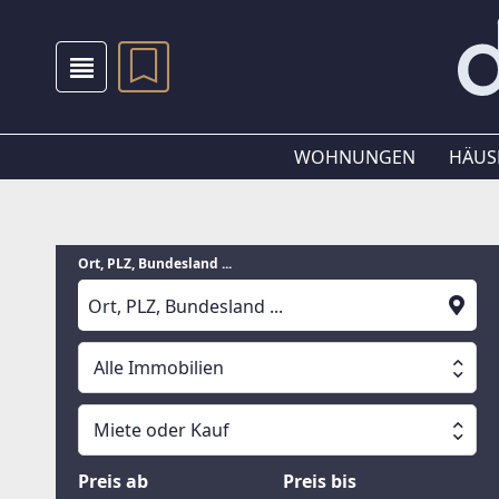
WOHNUNGEN
HÄUS
Ort, PLZ, Bundesland ...
Alle Immobilien
Alle Immobilien
Miete oder Kauf
Suche läuft
Wohnungen
Miete oder Kauf
Preis ab
Preis bis
Häuser