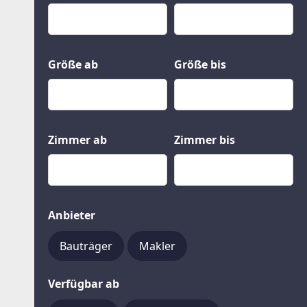
Kauf
Gewerbeobjekte
Miete
Grund und Boden
Mietkauf
Kleinobjekte
Größe ab
Größe bis
Zimmer ab
Zimmer bis
Anbieter
Bauträger
Makler
Verfügbar ab