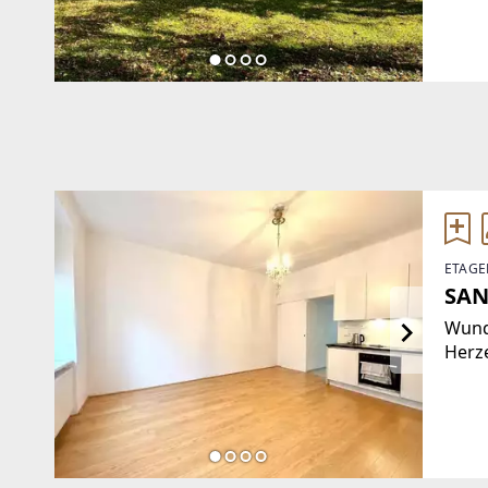
eine 
in d
1972 
ETAGE
SAN
Wund
Herze
Lifts
Wohn
Wohn
Einb