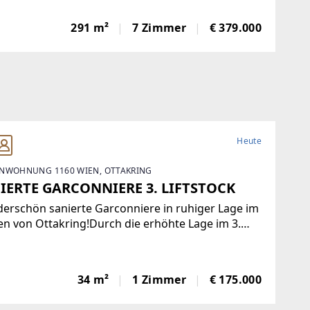
wunderbare Gelegenheit, ein einmaliges Domizil
er beliebten Gemeinde Krumbach zu schaffen!Das
291 m²
7 Zimmer
€ 379.000
in Ziegelbauweise errichtete Haus
Heute
NWOHNUNG 1160 WIEN, OTTAKRING
IERTE GARCONNIERE 3. LIFTSTOCK
erschön sanierte Garconniere in ruhiger Lage im
n von Ottakring!Durch die erhöhte Lage im 3.
tock ist diese nach Nord und Süd ausgerichtete
ung sehr hell und bietet eine angenehme
atmosphäre. Sie verfügt über eine moderne
34 m²
1 Zimmer
€ 175.000
auküche,