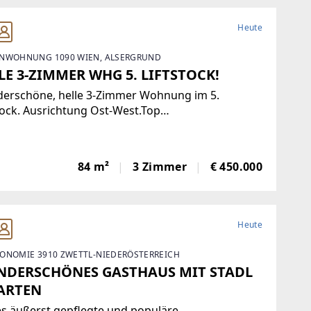
Heute
NWOHNUNG 1090 WIEN, ALSERGRUND
LE 3-ZIMMER WHG 5. LIFTSTOCK!
erschöne, helle 3-Zimmer Wohnung im 5.
tock. Ausrichtung Ost-West.Top
hrsanbindung. Zentralheizung. Parkett,
sien, Abstellraum. Kellerabteil.Diese
durchflutete Etagenwohnung bietet reichlich Platz
84 m²
3 Zimmer
€ 450.000
einer Wohnfläche von
Heute
ONOMIE 3910 ZWETTL-NIEDERÖSTERREICH
DERSCHÖNES GASTHAUS MIT STADL
ARTEN
s äußerst gepflegte und populäre