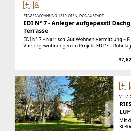
ETAGENWOHNUNG 1210 WIEN, DONAUSTADT
EDI N° 7 - Anleger aufgepasst! Dach
Terrasse
EDI N° 7 – Narrisch Gut Wohnen:Vermittlung – F
Vorsorgewohnungen im Projekt EDI°7 – Ruhelage 
um für die eigene Zukunft vorzusorgen – Sicher
37,62
VILLA
RIE
LUF
MIt 
3030