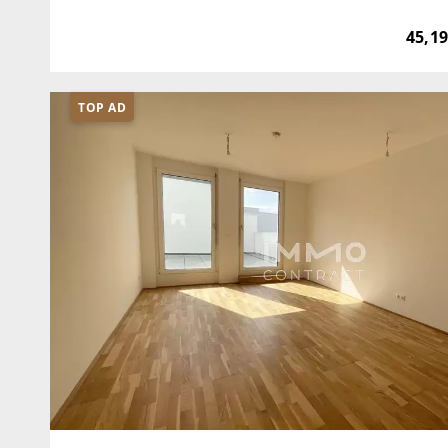
einzigartiges Wohnquartier: Auf drei Bauplätzen 
45,19
TOP AD