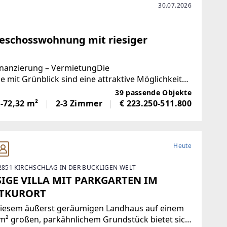
30.07.2026
geschosswohnung mit riesiger
inanzierung – VermietungDie
mit Grünblick sind eine attraktive Möglichkeit
heit für mehrere Generationen
39 passende Objekte
-72,32 m²
2-3 Zimmer
€ 223.250-511.800
Heute
 2851 KIRCHSCHLAG IN DER BUCKLIGEN WELT
SIGE VILLA MIT PARKGARTEN IM
TKURORT
diesem äußerst geräumigen Landhaus auf einem
m² großen, parkähnlichem Grundstück bietet sich