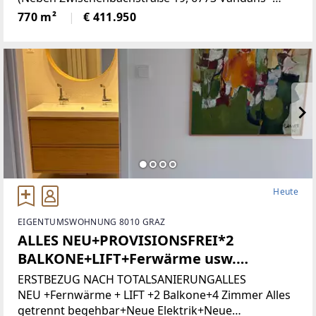
Grundstücksnummer129/2)Das Grundstück liegt in
770 m²
€ 411.950
Zone 5 - Wohngebiet und bietet
attraktiveBebauungsmöglichkeiten.
Heute
EIGENTUMSWOHNUNG 8010 GRAZ
ALLES NEU+PROVISIONSFREI*2
BALKONE+LIFT+Ferwärme usw.
(Provisionsfrei)
ERSTBEZUG NACH TOTALSANIERUNGALLES
NEU +Fernwärme + LIFT +2 Balkone+4 Zimmer Alles
getrennt begehbar+Neue Elektrik+Neue