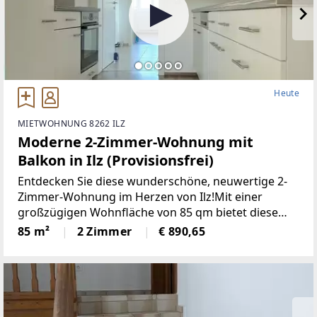
Heute
MIETWOHNUNG 8262 ILZ
Moderne 2-Zimmer-Wohnung mit
Balkon in Ilz (Provisionsfrei)
Entdecken Sie diese wunderschöne, neuwertige 2-
Zimmer-Wohnung im Herzen von Ilz!Mit einer
großzügigen Wohnfläche von 85 qm bietet diese
Wohnung den idealen Raumfür Singles oder Paare.
85 m²
2 Zimmer
€ 890,65
Die lichtdurchfluteten Räume überzeugen durch
einemoderne