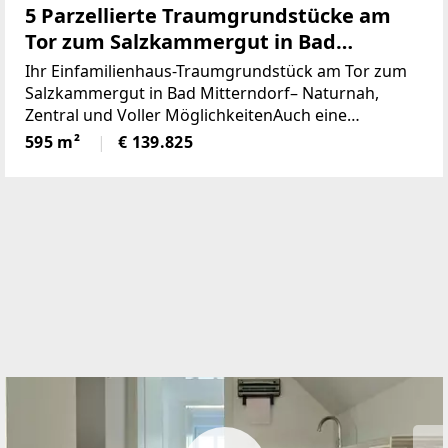
5 Parzellierte Traumgrundstücke am
Tor zum Salzkammergut in Bad
Mitterndorf - naturnah, zentral und
Ihr Einfamilienhaus-Traumgrundstück am Tor zum
voller Möglichkeiten (Provisionsfrei)
Salzkammergut in Bad Mitterndorf– Naturnah,
Zentral und Voller MöglichkeitenAuch eine
touristische Vermietung ist nach Absprache mit der
595 m²
€ 139.825
Gemeinde möglich.Die Loipe und Therme