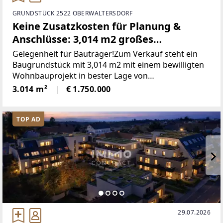
GRUNDSTÜCK 2522 OBERWALTERSDORF
Keine Zusatzkosten für Planung &
Anschlüsse: 3,014 m2 großes
Bauträgergrundstück mit bewilligtem
Gelegenheit für Bauträger!Zum Verkauf steht ein
Wohnprojekt
Baugrundstück mit 3,014 m2 mit einem bewilligten
Wohnbauprojekt in bester Lage von
Oberwaltersdorf. Das Grundstück eignet sich ideal
3.014 m²
€ 1.750.000
für Bauträger und Investoren, die ein hochwertiges
Wohnprojekt
TOP AD
29.07.2026