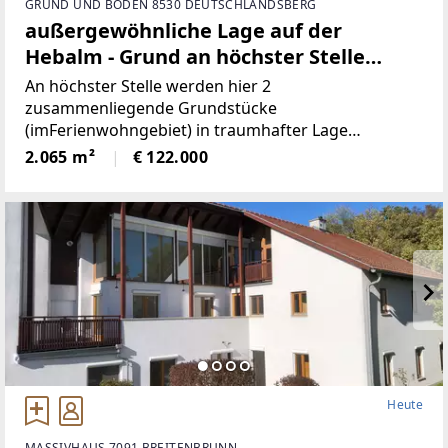
GRUND UND BODEN 8530 DEUTSCHLANDSBERG
außergewöhnliche Lage auf der
Hebalm - Grund an höchster Stelle
(Provisionsfrei)
An höchster Stelle werden hier 2
zusammenliegende Grundstücke
(imFerienwohngebiet) in traumhafter Lage
angeboten! Die beiden Grundstücke haben
2.065 m²
€ 122.000
inSumme 2.065m² (€59/ m²), sind süd-westlich
ausgerichtet und bieten perfekteAussicht auf etwa
1100
Heute
MASSIVHAUS 7091 BREITENBRUNN