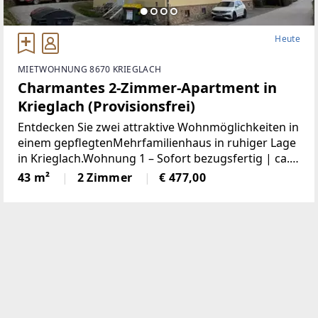
Heute
MIETWOHNUNG 8670 KRIEGLACH
Charmantes 2-Zimmer-Apartment in
Krieglach (Provisionsfrei)
Entdecken Sie zwei attraktive Wohnmöglichkeiten in
einem gepflegtenMehrfamilienhaus in ruhiger Lage
in Krieglach.Wohnung 1 – Sofort bezugsfertig | ca.
480 € BruttoFrisch und wie neu: Diese 43 m² große
43 m²
2 Zimmer
€ 477,00
Wohnung wurde komplett saniert. NeueKüche,