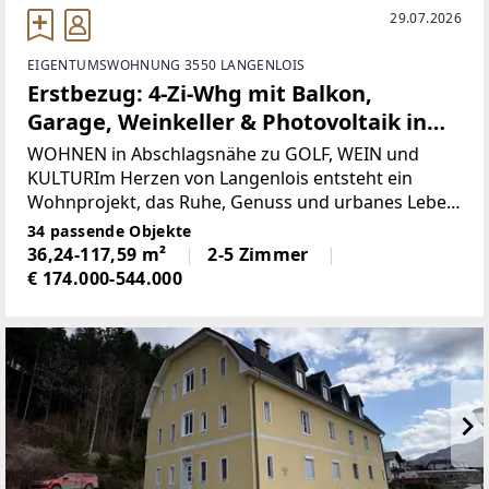
29.07.2026
EIGENTUMSWOHNUNG 3550 LANGENLOIS
Erstbezug: 4-Zi-Whg mit Balkon,
Garage, Weinkeller & Photovoltaik in
Langenlois!
WOHNEN in Abschlagsnähe zu GOLF, WEIN und
KULTURIm Herzen von Langenlois entsteht ein
Wohnprojekt, das Ruhe, Genuss und urbanes Leben
auf besondere Weise verbindet. Hier genießen Sie
34 passende Objekte
nicht nur modernen Wohnkomfort, sondern auch
36,24-117,59 m²
2-5 Zimmer
ein einzigartiges
€ 174.000-544.000