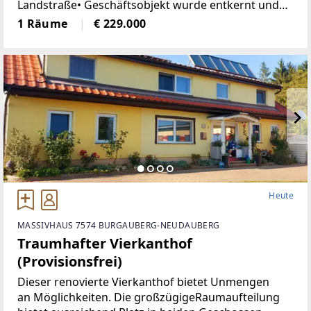
Landstraße• Geschäftsobjekt wurde entkernt und
generalsaniert• Klimatisiert (Klimaanlage)• neue
1 Räume
€ 229.000
Böden, neue Heizkörper•
Heute
MASSIVHAUS 7574 BURGAUBERG-NEUDAUBERG
Traumhafter Vierkanthof
(Provisionsfrei)
Dieser renovierte Vierkanthof bietet Unmengen
an Möglichkeiten. Die großzügigeRaumaufteilung