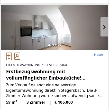
Heute
EIGENTUMSWOHNUNG 7551 STEGERSBACH
Erstbezugswohnung mit
vollumfänglicher Einbauküche!
(Provisionsfrei)
Zum Verkauf gelangt eine neuwertige
Eigentumswohnung direkt in Stegersbach. Die 3-
Zimmer-Wohnung wurde soeben aufwendig saniert.
So wurde unter anderem dieElektronik gänzlich
59 m²
3 Zimmer
€ 106.000
erneuert und für einen niedrigen