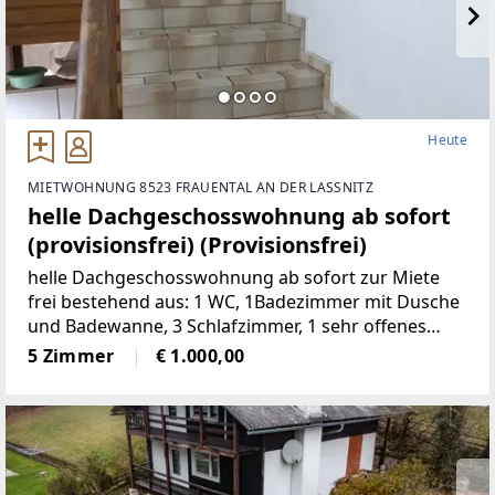
Heute
MIETWOHNUNG 8523 FRAUENTAL AN DER LASSNITZ
helle Dachgeschosswohnung ab sofort
(provisionsfrei) (Provisionsfrei)
helle Dachgeschosswohnung ab sofort zur Miete
frei bestehend aus: 1 WC, 1Badezimmer mit Dusche
und Badewanne, 3 Schlafzimmer, 1 sehr offenes
Wohnzimmermit Balkon und Kachelofen, 1 voll
5 Zimmer
€ 1.000,00
möbelierte Küche, 1 Abstellraum,
2Autostellplätze Miete