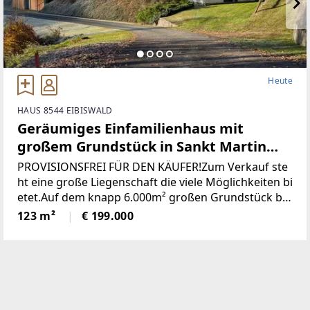
Heute
HAUS 8544 EIBISWALD
Geräumiges Einfamilienhaus mit
großem Grundstück in Sankt Martin
(Provisionsfrei)
PROVISIONSFREI FÜR DEN KÄUFER!Zum Verkauf ste
ht eine große Liegenschaft die viele Möglichkeiten bi
etet.Auf dem knapp 6.000m² großen Grundstück be
findet sich ein Wohngebäude bestehend aus derzeit
123 m²
€ 199.000
zwei getrennten Wohnungen, einem großen zweist
öckigen Wirtschaftsgebäude und einer Holzhütte mi
t angrenzendem Pool / Teich.* Das gesamte Grunds
tück wurde neu vermessen und ist im Grenzkataster
eingetragen.* Sämtliche Gebäude wurden neu Bau
bewilligt* Neuer Hauptstromanschluss sowie ein ne