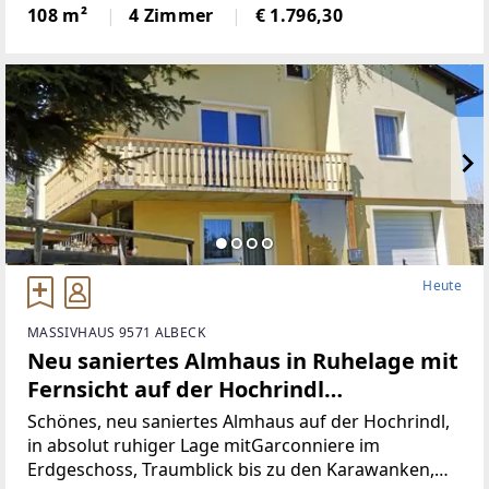
Wohnbereich (Küche mit Steinplatte und
108 m²
4 Zimmer
€ 1.796,30
hochwertigen Geräten)Badezimmer (neu)WC (neu)2
Heute
MASSIVHAUS 9571 ALBECK
Neu saniertes Almhaus in Ruhelage mit
Fernsicht auf der Hochrindl
(Provisionsfrei)
Schönes, neu saniertes Almhaus auf der Hochrindl,
in absolut ruhiger Lage mitGarconniere im
Erdgeschoss, Traumblick bis zu den Karawanken,