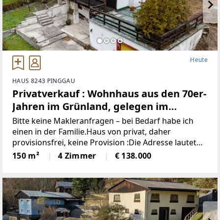
Heute
HAUS 8243 PINGGAU
Privatverkauf : Wohnhaus aus den 70er-
Jahren im Grünland, gelegen im
idyllischen Wechselgebiet
Bitte keine Makleranfragen – bei Bedarf habe ich
(Provisionsfrei)
einen in der Familie.Haus von privat, daher
provisionsfrei, keine Provision :Die Adresse lautet
“8243 Pinggau, Wiesenhöf 43“. Achtung : in
150 m²
4 Zimmer
€ 138.000
manchen Navis(auch