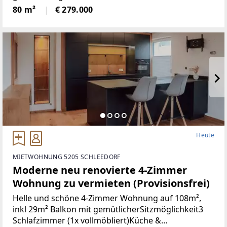
Türen+Neues Bad+Neuer Parkett+Neue
80 m²
€ 279.000
Heute
MIETWOHNUNG 5205 SCHLEEDORF
Moderne neu renovierte 4-Zimmer
Wohnung zu vermieten (Provisionsfrei)
Helle und schöne 4-Zimmer Wohnung auf 108m²,
inkl 29m² Balkon mit gemütlicherSitzmöglichkeit3
Schlafzimmer (1x vollmöbliert)Küche &