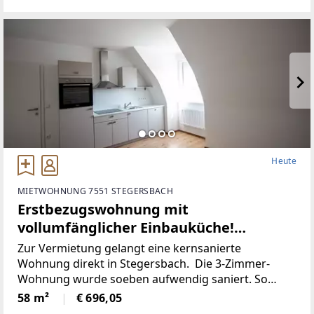
Heute
MIETWOHNUNG 7551 STEGERSBACH
Erstbezugswohnung mit
vollumfänglicher Einbauküche!
(Provisionsfrei)
Zur Vermietung gelangt eine kernsanierte
Wohnung direkt in Stegersbach. Die 3-Zimmer-
Wohnung wurde soeben aufwendig saniert. So
wurde unter anderem dieElektronik gänzlich
58 m²
€ 696,05
erneuert und für einen niedrigen