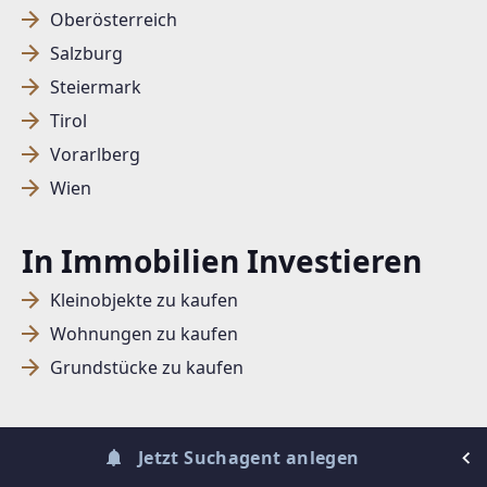
Oberösterreich
Salzburg
SUCHAGENT ANLEGEN FÜR DIE
Steiermark
AKTUELLEN SUCHKRITERIEN
Tirol
Dieser Filter wird viele Treffer erzeugen. Bitte setzen
Vorarlberg
Sie weitere Filter!
Wien
Treffer verfeinern
In Immobilien Investieren
Ich stimme der Verarbeitung meiner Daten, wie
in den
Datenschutzbestimmungen
beschrieben,
Kleinobjekte zu kaufen
zu.
Wohnungen zu kaufen
Grundstücke zu kaufen
Suchagent anlegen
Jetzt Suchagent anlegen