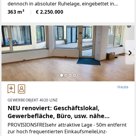
dennoch in absoluter Ruhelage, eingebettet in
wunderbare Natur.Die Liegenschaft bietet ein hohes
363 m²
€ 2.250.000
Maß an Privatsphäre, versprüht
historischenCharme
Heute
GEWERBEOBJEKT 4020 LINZ
NEU renoviert: Geschäftslokal,
Gewerbefläche, Büro, usw. nähe
Landstrasse-Linz (Provisionsfrei)
PROVISIONSFREIsehr attraktive Lage - 50m entfernt
zur hoch frequentierten EinkaufsmeileLinz-