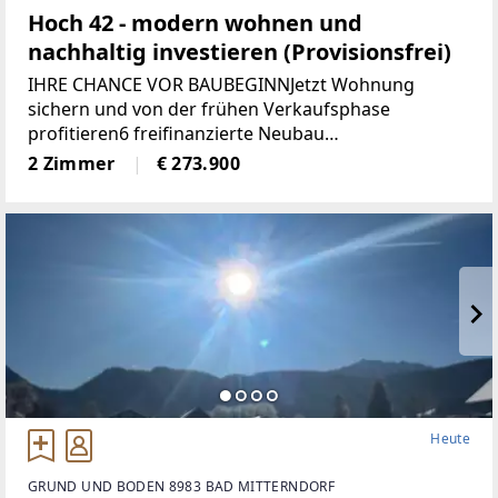
Hoch 42 - modern wohnen und
nachhaltig investieren (Provisionsfrei)
IHRE CHANCE VOR BAUBEGINNJetzt Wohnung
sichern und von der frühen Verkaufsphase
profitieren6 freifinanzierte Neubau
EigentumswohnungenWohnungsgrößen von ca. 50
2 Zimmer
€ 273.900
m² bis 68 m²Alle Wohnungen sind entweder mit
Eigengarten, Terrasse
Heute
GRUND UND BODEN 8983 BAD MITTERNDORF