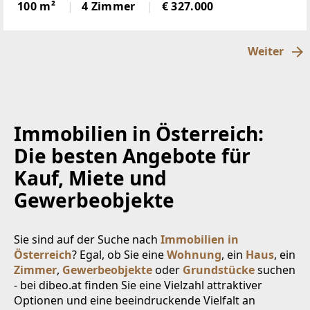
Sonnenlage, hierscheint den ganzen Tag die Sonne,
100 m²
4 Zimmer
€ 327.000
über der Nebelgrenze, in 1600m Seehöhegelegen,
schöne
Weiter
Immobilien in Österreich:
Die besten Angebote für
Kauf, Miete und
Gewerbeobjekte
Sie sind auf der Suche nach
Immobilien in
Österreich
? Egal, ob Sie eine
Wohnung
, ein
Haus
, ein
Zimmer
,
Gewerbeobjekte
oder
Grundstücke
suchen
- bei dibeo.at finden Sie eine Vielzahl attraktiver
Optionen und eine beeindruckende Vielfalt an