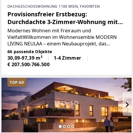
DACHGESCHOSSWOHNUNG 1100 WIEN, FAVORITEN
Provisionsfreier Erstbezug:
Durchdachte 3-Zimmer-Wohnung mit
großzügiger Freifläche in U-Bahn-Nähe
Modernes Wohnen mit Freiraum und
VielfaltWillkommen im Wohnensemble MODERN
LIVING NEULAA – einem Neubauprojekt, das
urbanes Leben mit großzügigen Freiflächen und
66 passende Objekte
vielfältigen Wohnformen verbindet. In dem
30,09-97,39 m²
1-4 Zimmer
dynamisch wachsenden 10. Wiener Bezirk
€ 207.500-766.500
TOP AD