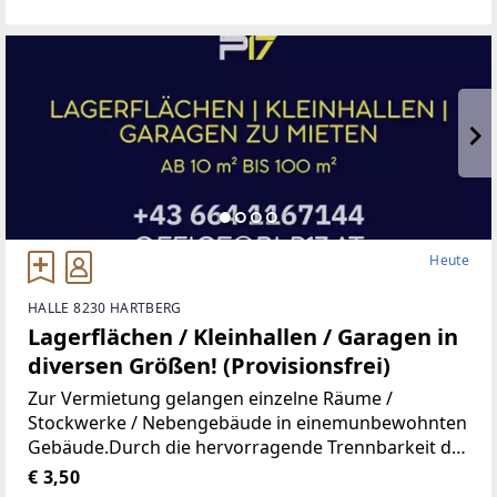
Wohnung, Kindergarten, Volksschule,Mittelschule,
Gymnasium,
Heute
HALLE 8230 HARTBERG
Lagerflächen / Kleinhallen / Garagen in
diversen Größen! (Provisionsfrei)
Zur Vermietung gelangen einzelne Räume /
Stockwerke / Nebengebäude in einemunbewohnten
Gebäude.Durch die hervorragende Trennbarkeit der
Räumlichkeiten, stehen Ihnen Größen vonca. 10 m²
€ 3,50
bis ca. 100 m² zur Verfügung.Aufgrund der