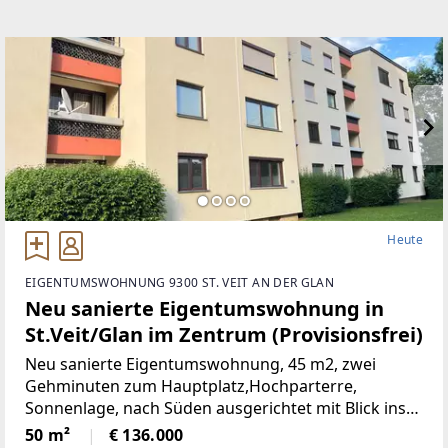
Heute
EIGENTUMSWOHNUNG 9300 ST. VEIT AN DER GLAN
Neu sanierte Eigentumswohnung in
St.Veit/Glan im Zentrum (Provisionsfrei)
Neu sanierte Eigentumswohnung, 45 m2, zwei
Gehminuten zum Hauptplatz,Hochparterre,
Sonnenlage, nach Süden ausgerichtet mit Blick ins
Grüne, mangelangt über nur 4 Stufen in die
50 m²
€ 136.000