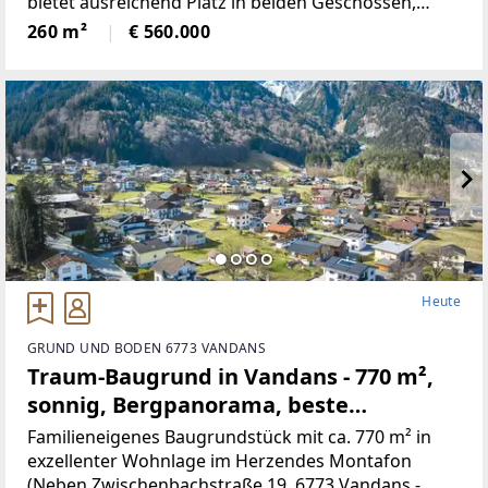
bietet ausreichend Platz in beiden Geschossen,
neben 5Schlafräumen, gibt es ein Wohnzimmer mit
260 m²
€ 560.000
neu renovierten Kachelofen,
Heute
GRUND UND BODEN 6773 VANDANS
Traum-Baugrund in Vandans - 770 m²,
sonnig, Bergpanorama, beste
Infrastruktur! (Provisionsfrei)
Familieneigenes Baugrundstück mit ca. 770 m² in
exzellenter Wohnlage im Herzendes Montafon
(Neben Zwischenbachstraße 19, 6773 Vandans -