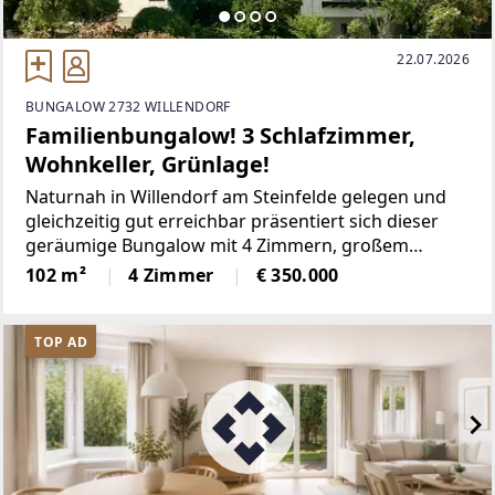
22.07.2026
BUNGALOW 2732 WILLENDORF
Familienbungalow! 3 Schlafzimmer,
Wohnkeller, Grünlage!
Naturnah in Willendorf am Steinfelde gelegen und
gleichzeitig gut erreichbar präsentiert sich dieser
geräumige Bungalow mit 4 Zimmern, großem
Garten, großzügigem Keller und
102 m²
4 Zimmer
€ 350.000
Garage.Interessiert? Fordern Sie schriftlich und
unverbindlich das
TOP AD