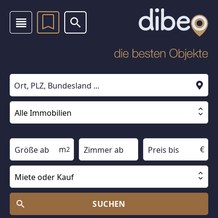
Suche läuft
m
€
2
SUCHEN