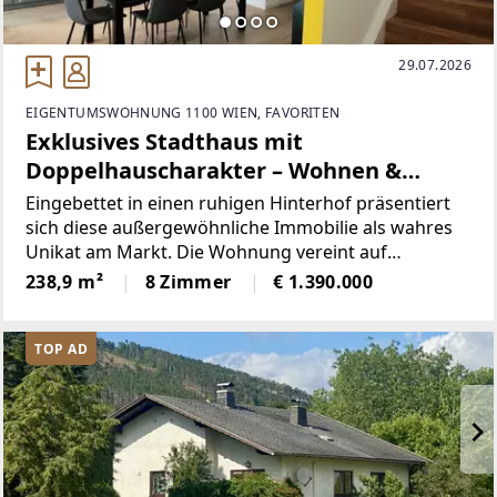
29.07.2026
EIGENTUMSWOHNUNG 1100 WIEN, FAVORITEN
Exklusives Stadthaus mit
Doppelhauscharakter – Wohnen &
Arbeiten auf 239 m² und 99 m²
Eingebettet in einen ruhigen Hinterhof präsentiert
Terrassen in Hinterhoflage
sich diese außergewöhnliche Immobilie als wahres
Unikat am Markt. Die Wohnung vereint auf
beeindruckende Weise Privatsphäre mit den
238,9 m²
8 Zimmer
€ 1.390.000
Vorzügen städtischen Lebens und bietet ein
Wohnkonzept, das an ein modernes
TOP AD