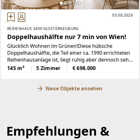
05.08.2026
REIHENHAUS 3400 KLOSTERNEUBURG
Doppelhaushälfte nur 7 min von Wien!
Glücklich Wohnen im Grünen!Diese hübsche
Doppelhaushälfte, die Teil einer ca. 1990 errichteten
Reihenhausanlage ist, liegt ruhig aber dennoch sehr
zentral am Fuße des Ölbergs. Wer viel Platz braucht,
145 m²
5 Zimmer
€ 698.000
ist hier auf alle Fälle richtig: Jeder
Neue Objekte ansehen
Empfehlungen &