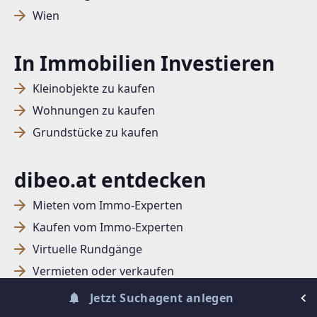
Wien
SUCHAGENT ANLEGEN FÜR DIE
AKTUELLEN SUCHKRITERIEN
In Immobilien Investieren
Wien
Kleinobjekte zu kaufen
Dieser Filter wird viele Treffer erzeugen. Bitte setzen
Wohnungen zu kaufen
Sie weitere Filter!
Grundstücke zu kaufen
Treffer verfeinern
Ich stimme der Verarbeitung meiner Daten, wie
dibeo.at entdecken
in den
Datenschutzbestimmungen
beschrieben,
zu.
Mieten vom Immo-Experten
Kaufen vom Immo-Experten
Virtuelle Rundgänge
Vermieten oder verkaufen
Suchagent anlegen
Info für Immobilien Makler
Jetzt Suchagent anlegen