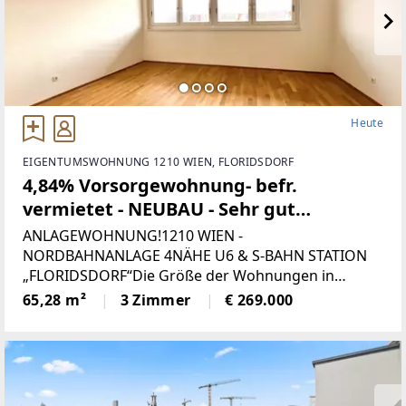
Heute
EIGENTUMSWOHNUNG 1210 WIEN, FLORIDSDORF
4,84% Vorsorgewohnung- befr.
vermietet - NEUBAU - Sehr gut
aufgeteilte 3 Zimmer
ANLAGEWOHNUNG!1210 WIEN -
Eigentumswohnung mit 65,28 m² WFL
NORDBAHNANLAGE 4NÄHE U6 & S-BAHN STATION
„FLORIDSDORF“Die Größe der Wohnungen in
(Top 13) Inklusive Tiefgaragenplatz!
Verbindung mit erstklassiger Ausstattung und
65,28 m²
3 Zimmer
€ 269.000
Bauqualität (STRABAG) sowie der sehr guten Lage
macht das Projekt aber auch