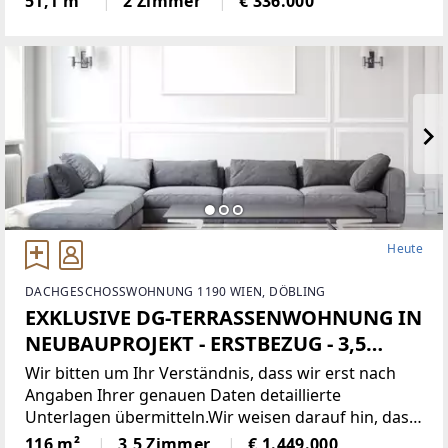
51,1 m²
2 Zimmer
€ 336.000
Heute
DACHGESCHOSSWOHNUNG 1190 WIEN, DÖBLING
EXKLUSIVE DG-TERRASSENWOHNUNG IN
NEUBAUPROJEKT - ERSTBEZUG - 3,5
ZIMMER IN NEUSTIFT AM WALDE
Wir bitten um Ihr Verständnis, dass wir erst nach
Angaben Ihrer genauen Daten detaillierte
Unterlagen übermitteln.Wir weisen darauf hin, dass
zwischen dem Vermittler und dem zu vermittelnden
116 m²
3,5 Zimmer
€ 1.449.000