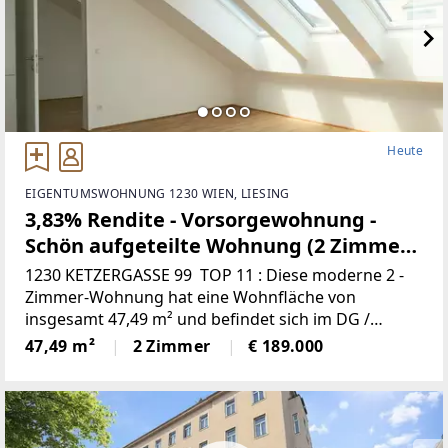
Heute
EIGENTUMSWOHNUNG 1230 WIEN, LIESING
3,83% Rendite - Vorsorgewohnung -
Schön aufgeteilte Wohnung (2 Zimmer)
(TOP 11, DG - STIEGE 1)
1230 KETZERGASSE 99 TOP 11 : Diese moderne 2 -
Zimmer-Wohnung hat eine Wohnfläche von
insgesamt 47,49 m² und befindet sich im DG /
STIEGE 1. Baujahr 2022 Befristet vermietet bis
47,49 m²
2 Zimmer
€ 189.000