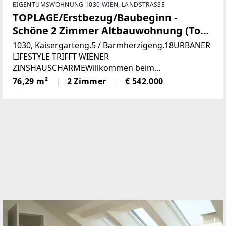
EIGENTUMSWOHNUNG 1030 WIEN, LANDSTRASSE
TOPLAGE/Erstbezug/Baubeginn -
Schöne 2 Zimmer Altbauwohnung (Top
11)
1030, Kaisergarteng.5 / Barmherzigeng.18URBANER
LIFESTYLE TRIFFT WIENER
ZINSHAUSCHARMEWillkommen beim
Projekt „KAISER1030“. In einem schönen
76,29 m²
2 Zimmer
€ 542.000
Jahrhundertwendehaus werden
aktuell Altbauwohnungen aufwendig saniert.
Parallel