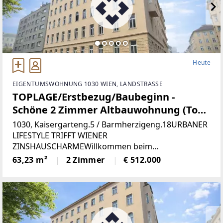
Heute
EIGENTUMSWOHNUNG 1030 WIEN, LANDSTRASSE
TOPLAGE/Erstbezug/Baubeginn -
Schöne 2 Zimmer Altbauwohnung (Top
23)
1030, Kaisergarteng.5 / Barmherzigeng.18URBANER
LIFESTYLE TRIFFT WIENER
ZINSHAUSCHARMEWillkommen beim
Projekt „KAISER1030“. In einem schönen
63,23 m²
2 Zimmer
€ 512.000
Jahrhundertwendehaus werden
aktuell Altbauwohnungen aufwendig saniert.
Parallel