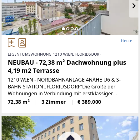
Heute
EIGENTUMSWOHNUNG 1210 WIEN, FLORIDSDORF
NEUBAU - 72,38 m² Dachwohnung plus
4,19 m2 Terrasse
1210 WIEN - NORDBAHNANLAGE 4NÄHE U6 & S-
BAHN STATION „FLORIDSDORF“Die Größe der
Wohnungen in Verbindung mit erstklassiger
Ausstattung und Bauqualität (STRABAG) sowie der
72,38 m²
3 Zimmer
€ 389.000
sehr guten Lage macht das Projekt aber auch
attraktiv für Anleger,