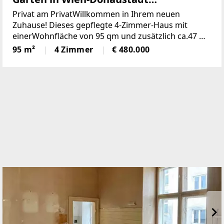
(Provisionsfrei)
Privat am PrivatWillkommen in Ihrem neuen
Zuhause! Dieses gepflegte 4-Zimmer-Haus mit
einerWohnfläche von 95 qm und zusätzlich ca.47 m2
Keller einem großzügigen Grundstückvon 197 qm
95 m²
4 Zimmer
€ 480.000
bietet Ihnen und Ihrer Familie den idealen
Rückzugsort.