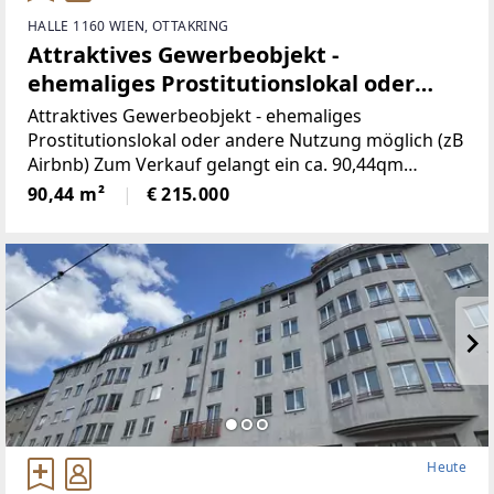
HALLE 1160 WIEN, OTTAKRING
Attraktives Gewerbeobjekt -
ehemaliges Prostitutionslokal oder
andere Nutzung möglich (zB Airbnb)
Attraktives Gewerbeobjekt - ehemaliges
Prostitutionslokal oder andere Nutzung möglich (zB
Airbnb) Zum Verkauf gelangt ein ca. 90,44qm
großes Gewerbeobjekt mit einer ehemaligen
90,44 m²
€ 215.000
Bewilligung für ein Prostitutionslokal (es ist aber
grundsätzlich
Heute