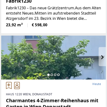
Fabrik1230
Fabrik1230 – Das neue Grätzlzentrum.Aus dem Alten
entsteht Neues.Mitten im aufstrebenden Stadtteil
Atzgersdorf im 23. Bezirk in Wien bietet die
Fabik1230 von SORAVIA moderne, flexibel
23,92 m²
€ 598,00
gestaltbare Büro-, Ordinations- und
Gewerbeflächen
Heute
HAUS 1220 WIEN, DONAUSTADT
Charmantes 4-Zimmer-Reihenhaus mit
Garten in Wien-Donaustadt