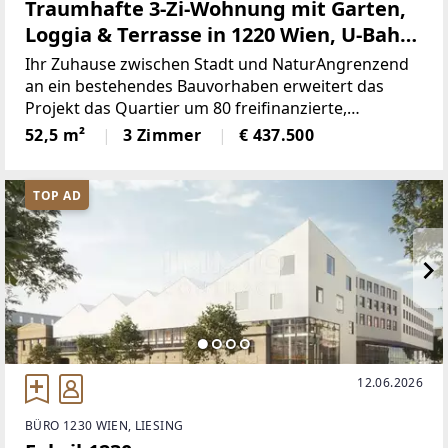
Traumhafte 3-Zi-Wohnung mit Garten,
Loggia & Terrasse in 1220 Wien, U-Bahn-
Nähe!
Ihr Zuhause zwischen Stadt und NaturAngrenzend
an ein bestehendes Bauvorhaben erweitert das
Projekt das Quartier um 80 freifinanzierte,
provisionsfreie Eigentumswohnungen sowie 37
52,5 m²
3 Zimmer
€ 437.500
PKW-Tiefgaragenstellplätze. Die gut
geplanten zwei und drei Zimmer
TOP AD
12.06.2026
BÜRO 1230 WIEN, LIESING