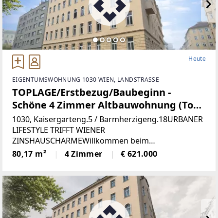
Heute
EIGENTUMSWOHNUNG 1030 WIEN, LANDSTRASSE
TOPLAGE/Erstbezug/Baubeginn -
Schöne 4 Zimmer Altbauwohnung (Top
19)
1030, Kaisergarteng.5 / Barmherzigeng.18URBANER
LIFESTYLE TRIFFT WIENER
ZINSHAUSCHARMEWillkommen beim
Projekt „KAISER1030“. In einem schönen
80,17 m²
4 Zimmer
€ 621.000
Jahrhundertwendehaus werden
aktuell Altbauwohnungen aufwendig saniert.
Parallel