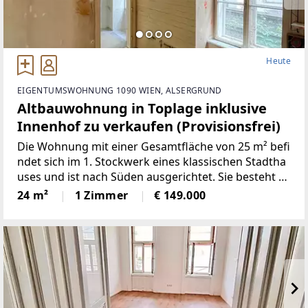
Heute
EIGENTUMSWOHNUNG 1090 WIEN, ALSERGRUND
Altbauwohnung in Toplage inklusive
Innenhof zu verkaufen (Provisionsfrei)
Die Wohnung mit einer Gesamtfläche von 25 m² befi
ndet sich im 1. Stockwerk eines klassischen Stadtha
uses und ist nach Süden ausgerichtet. Sie besteht a
us einem Vorraum, einer Küche, einem Badezimmer
24 m²
1 Zimmer
€ 149.000
und einem Wohn/Schlafzimmer. Die genaue Aufteilu
ng der Wohnung kann aus dem beiliegenden Fläche
nplan entnommen werden. Die Wohnung ist renovie
rungsbedürftig. Der Wohnung ist grundbücherlich e
in eigener Innenhof zugeordnet.EckdatenRaumhöh
e: