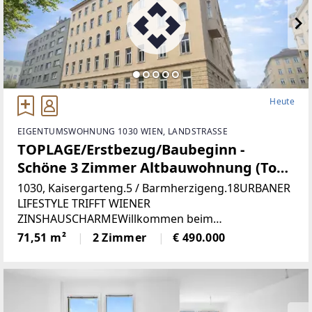
Heute
EIGENTUMSWOHNUNG 1030 WIEN, LANDSTRASSE
TOPLAGE/Erstbezug/Baubeginn -
Schöne 3 Zimmer Altbauwohnung (Top
7)
1030, Kaisergarteng.5 / Barmherzigeng.18URBANER
LIFESTYLE TRIFFT WIENER
ZINSHAUSCHARMEWillkommen beim
Projekt „KAISER1030“. In einem schönen
71,51 m²
2 Zimmer
€ 490.000
Jahrhundertwendehaus werden
aktuell Altbauwohnungen aufwendig saniert.
Parallel