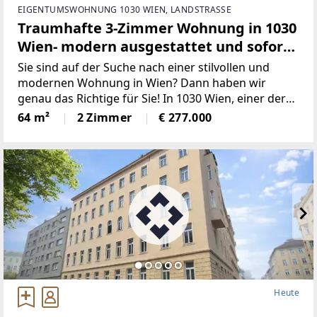
EIGENTUMSWOHNUNG 1030 WIEN, LANDSTRASSE
Traumhafte 3-Zimmer Wohnung in 1030
Wien- modern ausgestattet und sofort
bezugsbereit!
Sie sind auf der Suche nach einer stilvollen und
modernen Wohnung in Wien? Dann haben wir
genau das Richtige für Sie! In 1030 Wien, einer der
begehrtesten Gegenden der österreichischen
64 m²
2 Zimmer
€ 277.000
Hauptstadt, befindet sich diese charmante
Wohnung mit einer Fläche
Heute