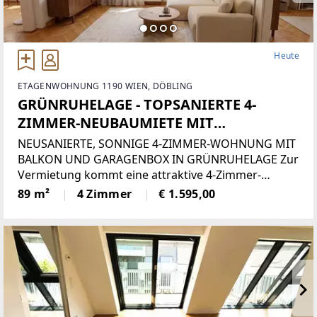
Heute
ETAGENWOHNUNG 1190 WIEN, DÖBLING
GRÜNRUHELAGE - TOPSANIERTE 4-
ZIMMER-NEUBAUMIETE MIT
SONNENBALKON UND GARAGENBOX
NEUSANIERTE, SONNIGE 4-ZIMMER-WOHNUNG MIT
BALKON UND GARAGENBOX IN GRÜNRUHELAGE Zur
Vermietung kommt eine attraktive 4-Zimmer-
Neubaumiete, die 2021 saniert wurde und sich in
89 m²
4 Zimmer
€ 1.595,00
einem sehr guten Zustand befindet. Die Wohnung
liegt in einer kleineren,