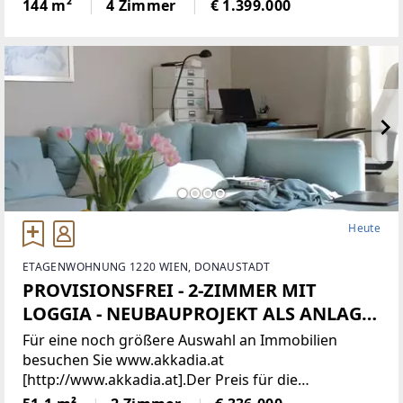
EntfernungenGesundheitArzt <1.500mApotheke
144 m²
4 Zimmer
€ 1.399.000
<1.500mKlinik <2.000mKrankenhaus <3.000mKinder
Heute
ETAGENWOHNUNG 1220 WIEN, DONAUSTADT
PROVISIONSFREI - 2-ZIMMER MIT
LOGGIA - NEUBAUPROJEKT ALS ANLAGE
ODER EIGENNUTZUNG
Für eine noch größere Auswahl an Immobilien
besuchen Sie www.akkadia.at
[http://www.akkadia.at].Der Preis für die
Eigennutzung beträgt 368.700,00