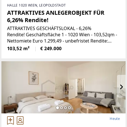
HALLE 1020 WIEN, LEOPOLDSTADT
ATTRAKTIVES ANLEGEROBJEKT FÜR
6,26% Rendite!
ATTRAKTIVES GESCHÄFTSLOKAL - 6,26%
Rendite! Geschäftsfläche 1 - 1020 Wien - 103,52qm -
Nettomiete Euro 1.299,49 - unbefristet Rendite:
6,26%Kaufpreis: Euro 249.000,-- weitere Objekte im
103,52 m²
€ 249.000
Angebot:Geschäftsfläche
Heute