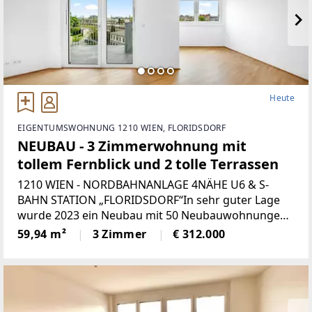
Heute
EIGENTUMSWOHNUNG 1210 WIEN, FLORIDSDORF
NEUBAU - 3 Zimmerwohnung mit
tollem Fernblick und 2 tolle Terrassen
1210 WIEN - NORDBAHNANLAGE 4NÄHE U6 & S-
BAHN STATION „FLORIDSDORF“In sehr guter Lage
wurde 2023 ein Neubau mit 50 Neubauwohnungen
mit Freiflächen errichtet. Der überwiegende Teil der
59,94 m²
3 Zimmer
€ 312.000
Wohnungen besteht aus modernen 2 bis 3
Zimmerwohnungen.