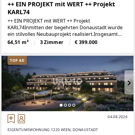
++ EIN PROJEKT mit WERT ++ Projekt
KARL74
++ EIN PROJEKT mit WERT ++ Projekt
KARL74Inmitten der begehrten Donaustadt wurde
ein stilvolles Neubauprojekt realisiert.Insgesamt
wurden 33 freifinanzierte Eigentumswohnungen
64,51 m²
3 Zimmer
€ 399.000
sowie eine Gewerbefläche errichtet – ergänzt
TOP AD
04.08.2026
EIGENTUMSWOHNUNG 1220 WIEN, DONAUSTADT