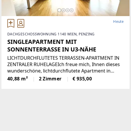
Heute
DACHGESCHOSSWOHNUNG 1140 WIEN, PENZING
SINGLEAPARTMENT MIT
SONNENTERRASSE IN U3-NÄHE
LICHTDURCHFLUTETES TERRASSEN-APARTMENT IN
ZENTRALER RUHELAGEIch freue mich, Ihnen dieses
wunderschöne, lichtdurchflutete Apartment in
ausgezeichneter, zentraler Lage präsentieren zu
40,88 m²
2 Zimmer
€ 935,00
dürfen.Die Wohnung befindet sich in einer
neuwertigen,