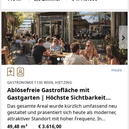
Dritten ein familiäres oder wirtschaftliches
Naheverhältnis
Heute
GASTRONOMIE 1130 WIEN, HIETZING
Ablösefreie Gastrofläche mit
Gastgarten | Höchste Sichtbarkeit
direkt bei Schönbrunn
Das gesamte Areal wurde kürzlich umfassend neu
gestaltet und präsentiert sich heute als moderner,
attraktiver Standort mit hoher Frequenz. In
unmittelbarer Nachbarschaft haben sich bereits
49,48 m²
€ 3.616,00