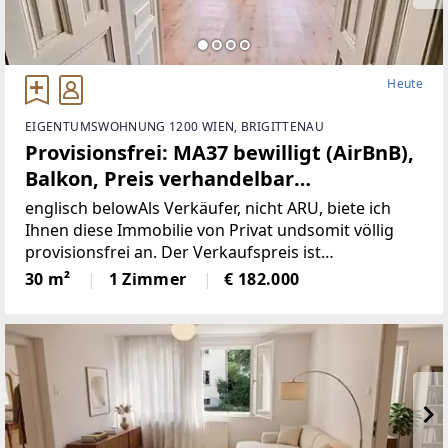
Heute
EIGENTUMSWOHNUNG 1200 WIEN, BRIGITTENAU
Provisionsfrei: MA37 bewilligt (AirBnB),
Balkon, Preis verhandelbar
(Provisionsfrei)
englisch belowAls Verkäufer, nicht ARU, biete ich
Ihnen diese Immobilie von Privat undsomit völlig
provisionsfrei an. Der Verkaufspreis ist
verhandelbar. Ein goldenes Fundstück ist diese ca.
30 m²
1 Zimmer
€ 182.000
30 m² große