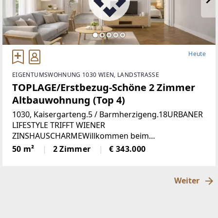
Heute
EIGENTUMSWOHNUNG 1030 WIEN, LANDSTRASSE
TOPLAGE/Erstbezug-Schöne 2 Zimmer
Altbauwohnung (Top 4)
1030, Kaisergarteng.5 / Barmherzigeng.18URBANER
LIFESTYLE TRIFFT WIENER
ZINSHAUSCHARMEWillkommen beim
Projekt „KAISER1030“. In einem schönen
50 m²
2 Zimmer
€ 343.000
Jahrhundertwendehaus werden
aktuell Altbauwohnungen aufwendig saniert.
Parallel
Weiter