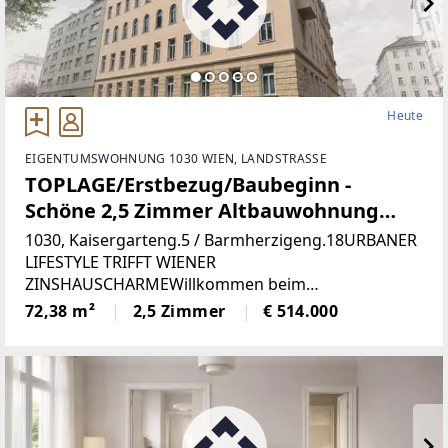
Heute
EIGENTUMSWOHNUNG 1030 WIEN, LANDSTRASSE
TOPLAGE/Erstbezug/Baubeginn -
Schöne 2,5 Zimmer Altbauwohnung
(Top 10)
1030, Kaisergarteng.5 / Barmherzigeng.18URBANER
LIFESTYLE TRIFFT WIENER
ZINSHAUSCHARMEWillkommen beim
Projekt „KAISER1030“. In einem schönen
72,38 m²
2,5 Zimmer
€ 514.000
Jahrhundertwendehaus werden
aktuell Altbauwohnungen aufwendig saniert.
Parallel