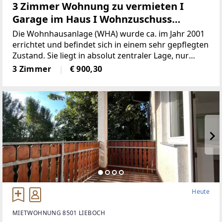
3 Zimmer Wohnung zu vermieten I
Garage im Haus I Wohnzuschuss
möglich
Die Wohnhausanlage (WHA) wurde ca. im Jahr 2001
errichtet und befindet sich in einem sehr gepflegten
Zustand. Sie liegt in absolut zentraler Lage, nur
wenige Schritte vom Hauptplatz Waidhofen an der
3 Zimmer
€ 900,30
Thaya entfernt.Innerhalb der WHA befindet sich
Heute
MIETWOHNUNG 8501 LIEBOCH