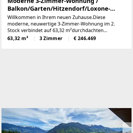
Moderne 3-Zimmer-Wohnung /
Balkon/Garten/Hitzendorf/Loxone-
Vollautomatisiert (Provisionsfrei)
Willkommen in Ihrem neuen Zuhause.Diese
moderne, neuwertige 3-Zimmer-Wohnung im 2.
Stock verbindet auf 63,32 m²durchdachten
Wohnkomfort mit intelligenter Haustechnik – hell,
63,32 m²
3 Zimmer
€ 246.469
energieeffizientund sofort bezugsfertig.Im Zentrum
liegt