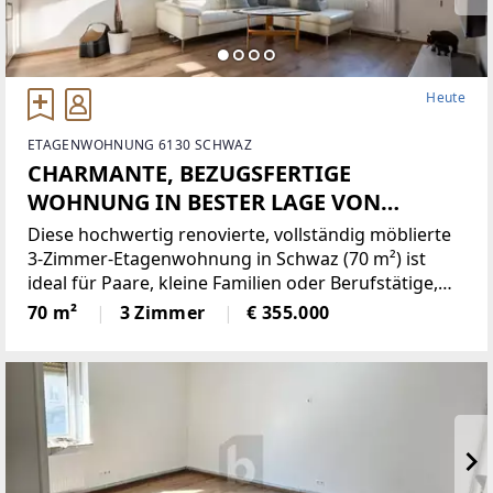
Heute
ETAGENWOHNUNG 6130 SCHWAZ
CHARMANTE, BEZUGSFERTIGE
WOHNUNG IN BESTER LAGE VON
SCHWAZ
Diese hochwertig renovierte, vollständig möblierte
3-Zimmer-Etagenwohnung in Schwaz (70 m²) ist
ideal für Paare, kleine Familien oder Berufstätige,
die zentral und dennoch ruhig wohnen möchten.
70 m²
3 Zimmer
€ 355.000
Der helle, offene Wohnbereich und viele
Sonnenstunden schaffen