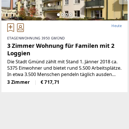
Heute
ETAGENWOHNUNG 3950 GMÜND
3 Zimmer Wohnung für Familen mit 2
Loggien
Die Stadt Gmünd zählt mit Stand 1. Jänner 2018 ca.
5375 Einwohner und bietet rund 5.500 Arbeitsplätze.
In etwa 3.500 Menschen pendeln täglich ausden
benachbarten Orten und Bezirken hierher an ihren
3 Zimmer
€ 717,71
Arbeitsplatz. Gmünd ist somit neben Krems die
wirtschaftlich