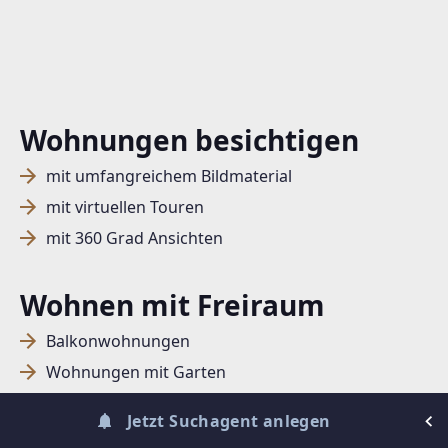
SUCHAGENT ANLEGEN FÜR DIE
AKTUELLEN SUCHKRITERIEN
Wohnungen
Wohnungen besichtigen
Dieser Filter wird viele Treffer erzeugen. Bitte setzen
Sie weitere Filter!
mit umfangreichem Bildmaterial
Treffer verfeinern
mit virtuellen Touren
Ich stimme der Verarbeitung meiner Daten, wie
mit 360 Grad Ansichten
in den
Datenschutzbestimmungen
beschrieben,
zu.
Wohnen mit Freiraum
Balkonwohnungen
Wohnungen mit Garten
Wohnungen mit Loggia
Suchagent anlegen
Jetzt Suchagent anlegen
Wohnungen mit Terrasse