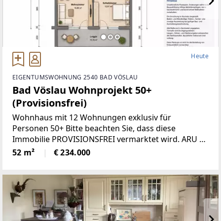
Heute
EIGENTUMSWOHNUNG 2540 BAD VÖSLAU
Bad Vöslau Wohnprojekt 50+
(Provisionsfrei)
Wohnhaus mit 12 Wohnungen exklusiv für
Personen 50+ Bitte beachten Sie, dass diese
Immobilie PROVISIONSFREI vermarktet wird. ARU |
Myimmo veröffentlicht die vom
52 m²
€ 234.000
Eigentümer/Verfügungsberechtigten
eingetragenen Daten. Für Sie fallen dadurch keine
Maklerkosten