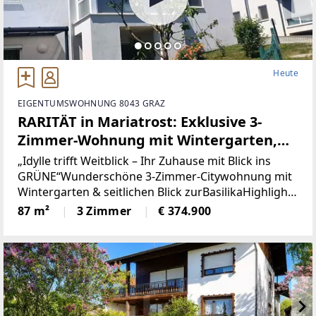
Heute
EIGENTUMSWOHNUNG 8043 GRAZ
RARITÄT in Mariatrost: Exklusive 3-
Zimmer-Wohnung mit Wintergarten,
unverbaubarem Grünblick & seitlichem
„Idylle trifft Weitblick – Ihr Zuhause mit Blick ins
Blick zur Basilika!
GRÜNE“Wunderschöne 3-Zimmer-Citywohnung mit
Wintergarten & seitlichen Blick zurBasilikaHighlights
Besichtigungsmöglichkeit: am
auf einen Blick * Wohnfläche: ca. 87 m²
87 m²
3 Zimmer
€ 374.900
Wochenende oder am Dienstag! Nutzen
Sie die Chance! (Provisionsfrei)