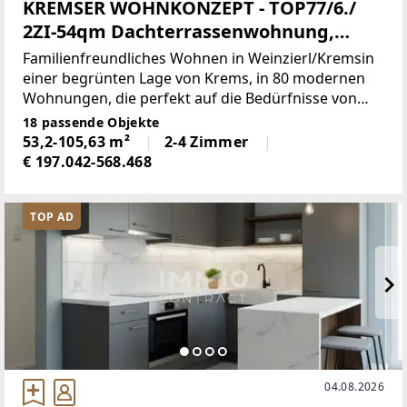
KREMSER WOHNKONZEPT - TOP77/6./
2ZI-54qm Dachterrassenwohnung,
Ostbalkon, Westterrasse € 234.979,81 +2
Familienfreundliches Wohnen in Weinzierl/Kremsin
TG € 35.161,74 > Gesamtkaufpreis €
einer begrünten Lage von Krems, in 80 modernen
Wohnungen, die perfekt auf die Bedürfnisse von
270.141,55 - klimaaktiv!
Familien, Paaren und Singles abgestimmt sind.• 2-
18 passende Objekte
bis 4-Zimmer-Wohnungen mit durchdachten,
53,2-105,63 m²
2-4 Zimmer
funktionalen
€ 197.042-568.468
TOP AD
04.08.2026