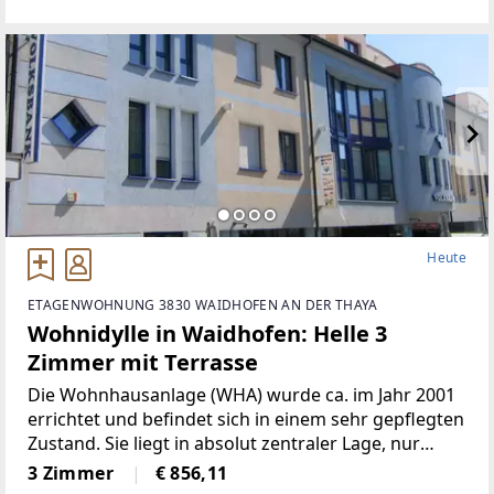
Thaya entfernt.Innerhalb der WHA befindet sich
Heute
ETAGENWOHNUNG 3830 WAIDHOFEN AN DER THAYA
Wohnidylle in Waidhofen: Helle 3
Zimmer mit Terrasse
Die Wohnhausanlage (WHA) wurde ca. im Jahr 2001
errichtet und befindet sich in einem sehr gepflegten
Zustand. Sie liegt in absolut zentraler Lage, nur
wenige Schritte vom Hauptplatz Waidhofen an der
3 Zimmer
€ 856,11
Thaya entfernt.Innerhalb der WHA befindet sich