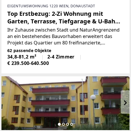
EIGENTUMSWOHNUNG 1220 WIEN, DONAUSTADT
Top Erstbezug: 2-Zi Wohnung mit
Garten, Terrasse, Tiefgarage & U-Bahn
Nähe in 1220 Wien!
Ihr Zuhause zwischen Stadt und NaturAngrenzend
an ein bestehendes Bauvorhaben erweitert das
Projekt das Quartier um 80 freifinanzierte,
provisionsfreie Eigentumswohnungen sowie 37
62 passende Objekte
PKW-Tiefgaragenstellplätze. Die gut
34,8-81,2 m²
2-4 Zimmer
geplanten zwei und drei Zimmer
€ 239.500-640.500