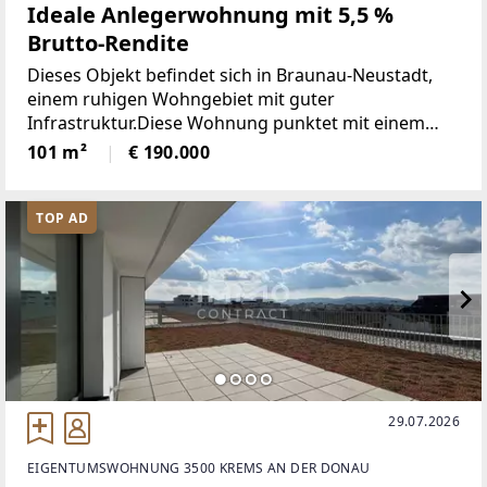
Ideale Anlegerwohnung mit 5,5 %
Brutto-Rendite
Dieses Objekt befindet sich in Braunau-Neustadt,
einem ruhigen Wohngebiet mit guter
Infrastruktur.Diese Wohnung punktet mit einem
perfekten Grundriss. Das lichtdurchflutete Wohn-
101 m²
€ 190.000
Esszimmer mit Loggia, bietet genügend Raum für
ein gemütliches Zusammenleben
TOP AD
29.07.2026
EIGENTUMSWOHNUNG 3500 KREMS AN DER DONAU