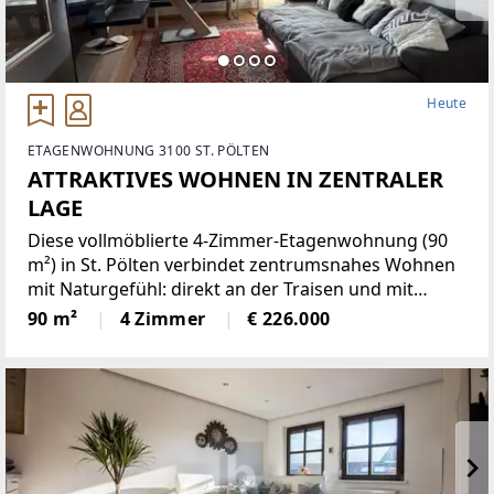
Heute
ETAGENWOHNUNG 3100 ST. PÖLTEN
ATTRAKTIVES WOHNEN IN ZENTRALER
LAGE
Diese vollmöblierte 4-Zimmer-Etagenwohnung (90
m²) in St. Pölten verbindet zentrumsnahes Wohnen
mit Naturgefühl: direkt an der Traisen und mit
herrlichem Ausblick über die Stadt. Die inkludierte
90 m²
4 Zimmer
€ 226.000
Küche macht den Einzug besonders unkompliziert.
Ideal für