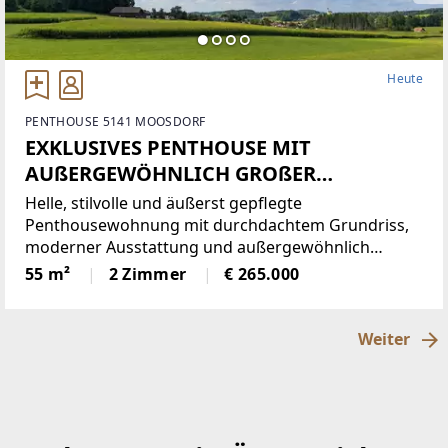
Heute
PENTHOUSE 5141 MOOSDORF
EXKLUSIVES PENTHOUSE MIT
AUßERGEWÖHNLICH GROßER
DACHTERRASSE UND TRAUMHAFTEM
Helle, stilvolle und äußerst gepflegte
WEITBLICK
Penthousewohnung mit durchdachtem Grundriss,
moderner Ausstattung und außergewöhnlich
großer Dachterrasse. Der offene, lichtdurchflutete
55 m²
2 Zimmer
€ 265.000
Wohn- und Essbereich mit geschmackvoller
Einbauküche bietet direkten Zugang
Weiter