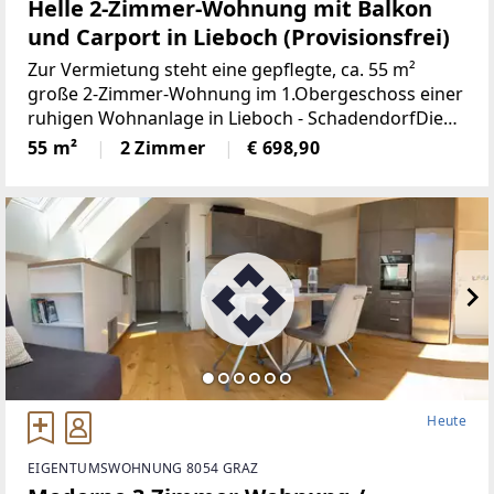
Helle 2-Zimmer-Wohnung mit Balkon
und Carport in Lieboch (Provisionsfrei)
Zur Vermietung steht eine gepflegte, ca. 55 m²
große 2-Zimmer-Wohnung im 1.Obergeschoss einer
ruhigen Wohnanlage in Lieboch - SchadendorfDie
Wohnung überzeugt durch eine durchdachte
55 m²
2 Zimmer
€ 698,90
Raumaufteilung und besteht aus:einem
großzügigen
Heute
EIGENTUMSWOHNUNG 8054 GRAZ