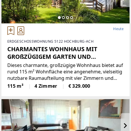
Heute
ERDGESCHOSSWOHNUNG 5122 HOCHBURG-ACH
CHARMANTES WOHNHAUS MIT
GROßZÜGIGEM GARTEN UND
ÜBERDACHTER TERRASSE
Dieses charmante, großzügige Wohnhaus bietet auf
rund 115 m² Wohnfläche eine angenehme, vielseitig
nutzbare Raumaufteilung mit vier Zimmern und
ausreichend Platz für Paare, Familien oder
115 m²
4 Zimmer
€ 329.000
individuelle Wohnideen.Der geräumige
Wohnbereich überzeugt