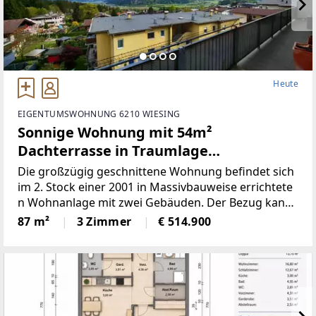
Heute
EIGENTUMSWOHNUNG 6210 WIESING
Sonnige Wohnung mit 54m²
Dachterrasse in Traumlage
(Provisionsfrei)
Die großzügig geschnittene Wohnung befindet sich
im 2. Stock einer 2001 in Massivbauweise errichtete
n Wohnanlage mit zwei Gebäuden. Der Bezug kann
nach
87 m²
3 Zimmer
€ 514.900