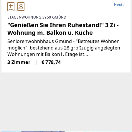
Heute
ETAGENWOHNUNG 3950 GMÜND
"Genießen Sie Ihren Ruhestand!" 3 Zi -
Wohnung m. Balkon u. Küche
Seniorenwohnhhaus Gmünd - "Betreutes Wohnen
möglich", bestehend aus 28 großzügig angelegten
Wohnungen mit Balkon1. Etage ist
behindertengerecht ausgestattet, Aufzug
3 Zimmer
€ 778,74
behindertengerechtRuhige Lage Parkanlage