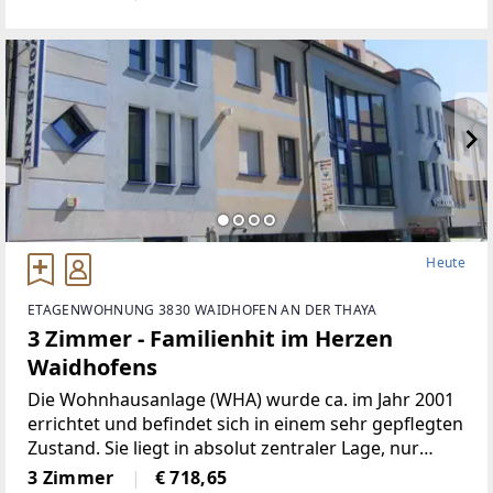
Heute
ETAGENWOHNUNG 3830 WAIDHOFEN AN DER THAYA
3 Zimmer - Familienhit im Herzen
Waidhofens
Die Wohnhausanlage (WHA) wurde ca. im Jahr 2001
errichtet und befindet sich in einem sehr gepflegten
Zustand. Sie liegt in absolut zentraler Lage, nur
wenige Schritte vom Hauptplatz Waidhofen an der
3 Zimmer
€ 718,65