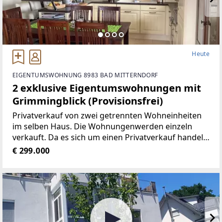
Heute
EIGENTUMSWOHNUNG 8983 BAD MITTERNDORF
2 exklusive Eigentumswohnungen mit
Grimmingblick (Provisionsfrei)
Privatverkauf von zwei getrennten Wohneinheiten
im selben Haus. Die Wohnungenwerden einzeln
verkauft. Da es sich um einen Privatverkauf handelt,
sparen Siesich die komplette Maklerprovision (ca. €
€ 299.000
11.000,- Ersparnis pro Wohnung)! Allgemeine