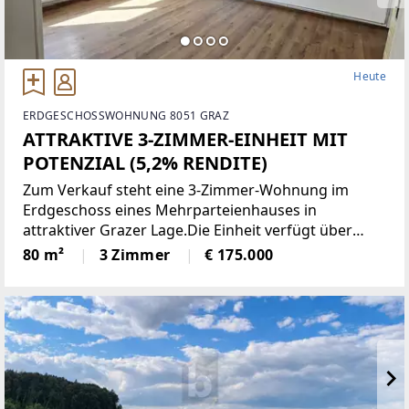
Heute
ERDGESCHOSSWOHNUNG 8051 GRAZ
ATTRAKTIVE 3-ZIMMER-EINHEIT MIT
POTENZIAL (5,2% RENDITE)
Zum Verkauf steht eine 3-Zimmer-Wohnung im
Erdgeschoss eines Mehrparteienhauses in
attraktiver Grazer Lage.Die Einheit verfügt über
rund 80 m² Wohnfläche und bietet eine gut
80 m²
3 Zimmer
€ 175.000
durchdachte Raumaufteilung. Drei helle Zimmer,
eine separate Küche, ein Badezimmer,