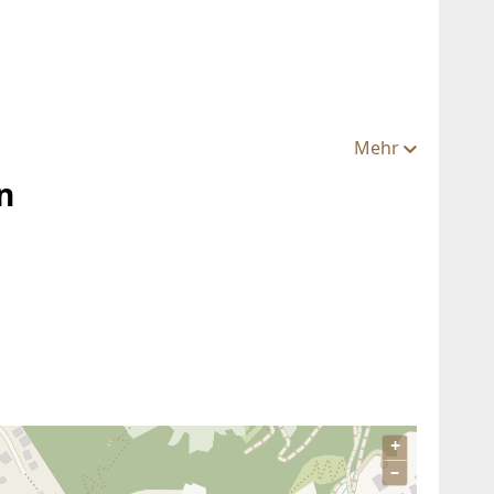
Mehr
n
+
–