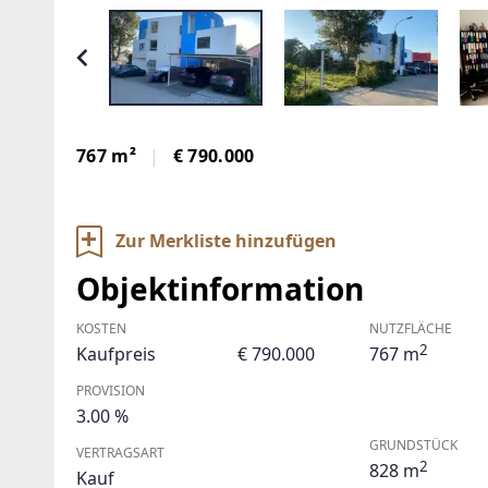
767 m²
€ 790.000
Zur Merkliste hinzufügen
Objektinformation
KOSTEN
NUTZFLÄCHE
2
Kaufpreis
€ 790.000
767 m
PROVISION
3.00 %
GRUNDSTÜCK
VERTRAGSART
2
828 m
Kauf