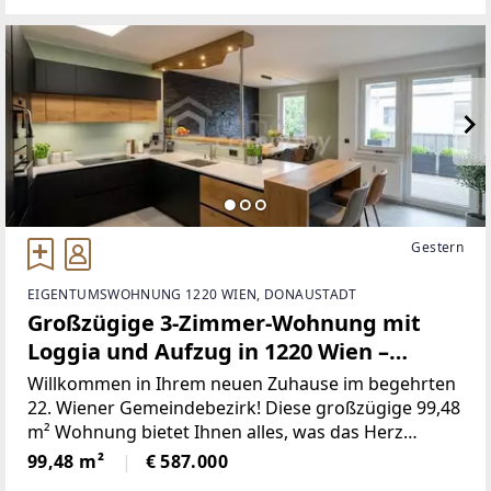
finden
Gestern
EIGENTUMSWOHNUNG 1220 WIEN, DONAUSTADT
Großzügige 3-Zimmer-Wohnung mit
Loggia und Aufzug in 1220 Wien –
Wohnkomfort!
Willkommen in Ihrem neuen Zuhause im begehrten
22. Wiener Gemeindebezirk! Diese großzügige 99,48
m² Wohnung bietet Ihnen alles, was das Herz
begehrt – Komfort, Stil und eine unschlagbare
99,48 m²
€ 587.000
Lage. Die Wohnung besticht durch eine