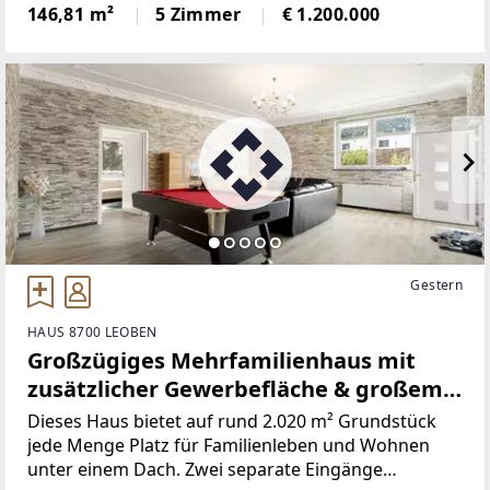
dürfen und stehen gerne für eine Begehung zur
146,81 m²
5 Zimmer
€ 1.200.000
Verfügung. Die Lage des Domizils stellt eine
Gestern
HAUS 8700 LEOBEN
Großzügiges Mehrfamilienhaus mit
zusätzlicher Gewerbefläche & großem
Garten in Leoben-Göss
Dieses Haus bietet auf rund 2.020 m² Grundstück
jede Menge Platz für Familienleben und Wohnen
unter einem Dach. Zwei separate Eingänge