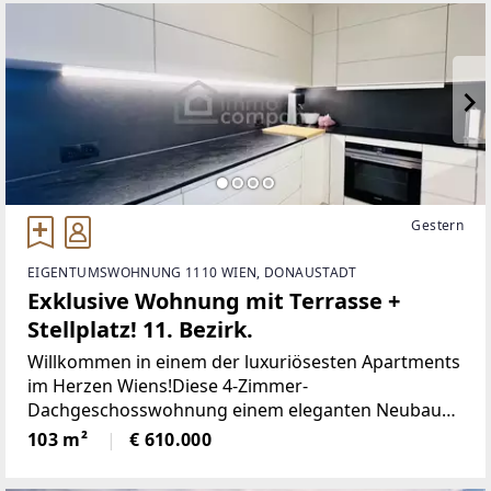
Gestern
EIGENTUMSWOHNUNG 1110 WIEN, DONAUSTADT
Exklusive Wohnung mit Terrasse +
Stellplatz! 11. Bezirk.
Willkommen in einem der luxuriösesten Apartments
im Herzen Wiens!Diese 4-Zimmer-
Dachgeschosswohnung einem eleganten Neubau
im Herzen des 11.Die wunderschöne Wohnung mit
103 m²
€ 610.000
einer Fläche von 105 m2 verfügt über folgende
Aufteilung: