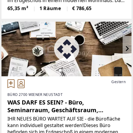
im Erdgeschoß in einem modernen Wohnhaus. Das
Haus wurde 2018 komplett generalsaniert und auf
65,35 m²
1 Räume
€ 786,65
neuesten Stand gebracht. Modern, smart und auf
die Bedürfnisse
Gestern
BÜRO 2700 WIENER NEUSTADT
WAS DARF ES SEIN? - Büro,
Seminarraum, Geschäftsraum,
Therapieraum...
IHR NEUES BÜRO WARTET AUF SIE - die Bürofläche
kann individuell gestaltet werden!Dieses Büro
befinden sich im Erdgeschoß in einem modernen