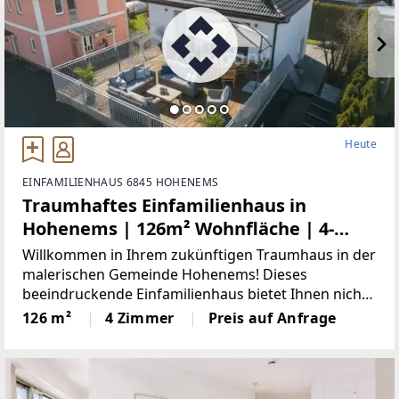
Heute
EINFAMILIENHAUS 6845 HOHENEMS
Traumhaftes Einfamilienhaus in
Hohenems | 126m² Wohnfläche | 4-
Zimmer | 2 Terrassen mit 100m²
Willkommen in Ihrem zukünftigen Traumhaus in der
Gesamtfläche | moderne Einrichtung |
malerischen Gemeinde Hohenems! Dieses
beeindruckende Einfamilienhaus bietet Ihnen nicht
großes Carport
nur eine hochwertige Ausstattung, sondern auch
126 m²
4 Zimmer
Preis auf Anfrage
einen Lebensstil, der keine Wünsche offenlässt. Mit