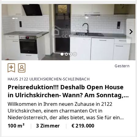
Gestern
HAUS 2122 ULRICHSKIRCHEN-SCHLEINBACH
Preisreduktion!!! Deshalb Open House
in Ulrichskirchen- Wann? Am Sonntag,
den 16.08. von 09.00- 12.00!!! Bitte um
Willkommen in Ihrem neuen Zuhause in 2122
Anmeldung für Adresse- Anfrage
Ulrichskirchen, einem charmanten Ort in
Niederösterreich, der alles bietet, was Sie für ein
senden- Danke, ich freue mich auf Sie!!!
komfortables und ruhiges Leben benötigen. Dieses
100 m²
3 Zimmer
€ 219.000
räumlich gut angelegte Haus ist die perfekte