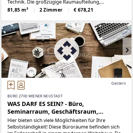
Technik. Die großzügige Raumaufteilung,
hochwertige Ausstattung sowie intelligente
81,85 m²
2 Zimmer
€ 678,21
Smarthome-Funktionen machen dieses Mietobjekt
besonders attraktiv für alle,
Gestern
BÜRO 2700 WIENER NEUSTADT
WAS DARF ES SEIN? - Büro,
Seminarraum, Geschäftsraum,
Therapieraum...
Hier bieten sich viele Möglichkeiten für Ihre
Selbstständigkeit! Diese Büroräume befinden sich