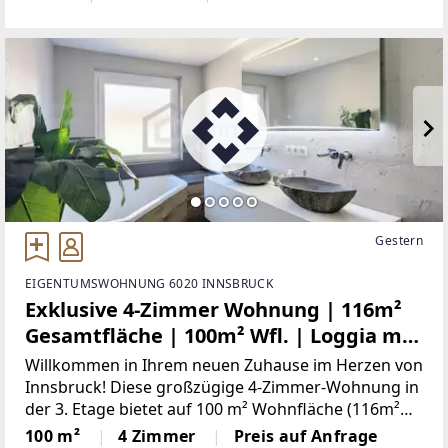
begeistern wird. Mit einer großzügigen Wohnfläche
von 92m² ist die Immobilie
Gestern
EIGENTUMSWOHNUNG 6020 INNSBRUCK
Exklusive 4-Zimmer Wohnung | 116m²
Gesamtfläche | 100m² Wfl. | Loggia mit
Südwestausrichtung | moderner
Willkommen in Ihrem neuen Zuhause im Herzen von
Einrichtung | Bergblick
Innsbruck! Diese großzügige 4-Zimmer-Wohnung in
der 3. Etage bietet auf 100 m² Wohnfläche (116m²
Gesamtfläche) alles, was das moderne Wohnen
100 m²
4 Zimmer
Preis auf Anfrage