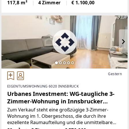
mieten.Highlights:- Loggia mit Terrasse- 4 Zimmer-
117,8 m²
4 Zimmer
€ 1.100,00
Küche inkl.- Überdachte
Gestern
EIGENTUMSWOHNUNG 6020 INNSBRUCK
Urbanes Investment: WG-taugliche 3-
Zimmer-Wohnung in Innsbrucker
Bestlage
Zum Verkauf steht eine großzügige 3-Zimmer-
Wohnung im 1. Obergeschoss, die durch ihre
exzellente Raumaufteilung und die unmittelbare
Nähe zu den wichtigsten Knotenpunkten