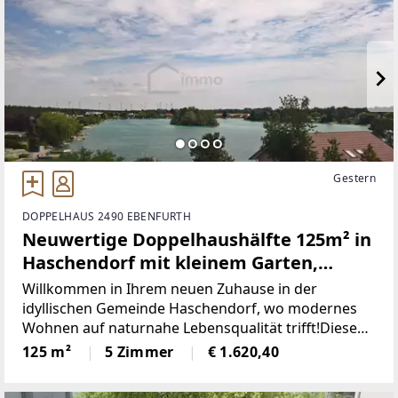
Gestern
DOPPELHAUS 2490 EBENFURTH
Neuwertige Doppelhaushälfte 125m² in
Haschendorf mit kleinem Garten,
Balkon und Seezugang
Willkommen in Ihrem neuen Zuhause in der
idyllischen Gemeinde Haschendorf, wo modernes
Wohnen auf naturnahe Lebensqualität trifft!Diese
neuwertige Doppelhaushälfte bietet Ihnen auf
125 m²
5 Zimmer
€ 1.620,40
großzügigen 125 m² eine harmonische Kombination
aus Komfort, Stil