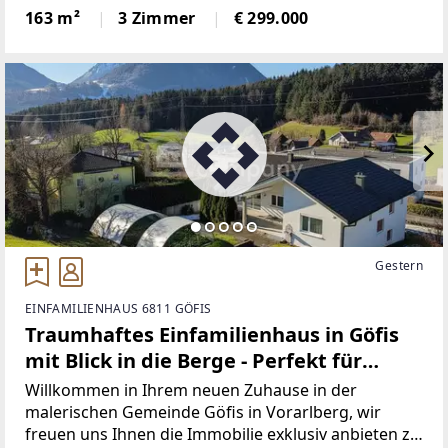
m².Das Haupthaus teilt sich auf in 3 Zimmer, Küche
163 m²
3 Zimmer
€ 299.000
mit Essplatz, Bad, WC extra.Das „Gästehaus“
Gestern
EINFAMILIENHAUS 6811 GÖFIS
Traumhaftes Einfamilienhaus in Göfis
mit Blick in die Berge - Perfekt für
Familien
Willkommen in Ihrem neuen Zuhause in der
malerischen Gemeinde Göfis in Vorarlberg, wir
freuen uns Ihnen die Immobilie exklusiv anbieten zu