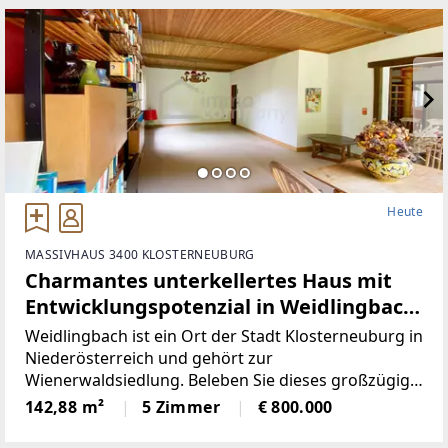
Heute
MASSIVHAUS 3400 KLOSTERNEUBURG
Charmantes unterkellertes Haus mit
Entwicklungspotenzial in Weidlingbach
mit großem Garten und Waldblick
Weidlingbach ist ein Ort der Stadt Klosterneuburg in
Niederösterreich und gehört zur
Wienerwaldsiedlung. Beleben Sie dieses großzügige
Einfamilienhaus, auf einem beeindruckenden
142,88 m²
5 Zimmer
€ 800.000
Grundstück von ca. 1.540 m², wieder mit neuem
Charme.Dieses