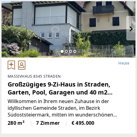
Heute
MASSIVHAUS 8345 STRADEN
Großzügiges 9-Zi-Haus in Straden,
Garten, Pool, Garagen und 40 m2
Wintergarten – 280 m² Wohnkomfort in
Willkommen in Ihrem neuen Zuhause in der
Toplage
idyllischen Gemeinde Straden, im Bezirk
Südoststeiermark, mitten im wunderschönen
Steirischen Vulkan- und Thermenland. Dieses
280 m²
7 Zimmer
€ 495.000
großzügige Einfamilienhaus bietet Ihnen auf
beeindruckenden 280 m² Wohnfläche ausreichend