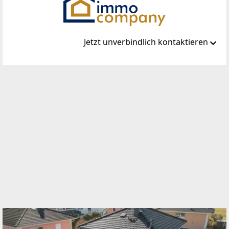
Jetzt unverbindlich kontaktieren
Standort
Steinabrücklerstraße 44
2752 Wöllersdorf
TELEFON
02633 42 306
WEBSITE
http://www.immo-company.at
EMAIL
office@immo-company.at