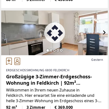
Ihnen genau das. In einer gepflegten, kleinen
Wohnanlage mit
Gestern
ERDGESCHOSSWOHNUNG 6800 FELDKIRCH
Großzügige 3-Zimmer-Erdgeschoss-
Wohnung in Feldkirch | 92m²
Wohnfläche | 3-Zimmer | Garage mit
Willkommen in Ihrem neuen Zuhause in
Montagegrube | Gemeinschaftsgarten
Feldkirch. Hier erwartet Sie eine einladende und
helle 3-Zimmer-Wohnung im Erdgeschoss eines 3-
- Perfekt für Familien oder Paare!
Parteien Mehrfamilienhauses, die Sie sofort
92 m²
3 Zimmer
€ 369.000