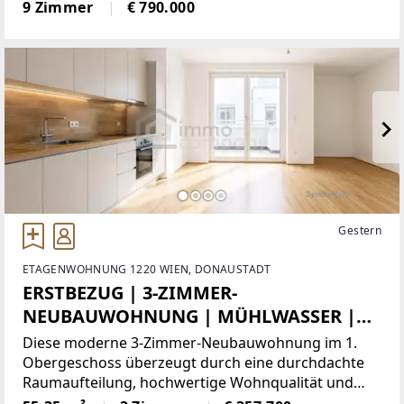
ermöglichen die Nutzung als zwei Wohneinheiten.
9 Zimmer
€ 790.000
Insgesamt stehen 9 Zimmer, 3 Bäder, 4 WCs, ein
großer Keller und 6 Autoabstellplätze
Gestern
ETAGENWOHNUNG 1220 WIEN, DONAUSTADT
ERSTBEZUG | 3-ZIMMER-
NEUBAUWOHNUNG | MÜHLWASSER |
LOBAU | BALKON | GARAGE OPTIONAL
Diese moderne 3-Zimmer-Neubauwohnung im 1.
Obergeschoss überzeugt durch eine durchdachte
Raumaufteilung, hochwertige Wohnqualität und
eine attraktive Lage in begehrter Grünruhelage im