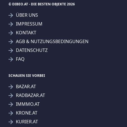
© DIBEO.AT - DIE BESTEN OBJEKTE 2026
ÜBER UNS
IMPRESSUM
KONTAKT
SUCHAGENT ANLEGEN FÜR DIE
AGB & NUTZUNGSBEDINGUNGEN
AKTUELLEN SUCHKRITERIEN
DATENSCHUTZ
Immo-Company Haas & Urban Immobilien GmbH
FAQ
Treffer verfeinern
Ich stimme der Verarbeitung meiner Daten, wie
SCHAUEN SIE VORBEI
in den
Datenschutzbestimmungen
beschrieben,
BAZAR.AT
zu.
RADBAZAR.AT
IMMMO.AT
KRONE.AT
KURIER.AT
Suchagent anlegen