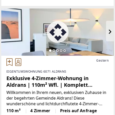
ausmacht. Die Wohnung wurde 2018 aufwendig
generalsaniert
Gestern
EIGENTUMSWOHNUNG 6071 ALDRANS
Exklusive 4-Zimmer-Wohnung in
Aldrans | 110m² Wfl. | Komplett
kernsaniert 2021 | 2 Garagenplätze & 2
Willkommen in Ihrem neuen, exklusiven Zuhause in
Balkone | Gemeinschaftsgarten
der begehrten Gemeinde Aldrans! Diese
wunderschöne und lichtdurchflutete 4-Zimmer-
Wohnung befindet sich im 1. Obergeschoss eines
110 m²
4 Zimmer
Preis auf Anfrage
sehr gepflegten Hauses mit nur 6 Parteien. Die