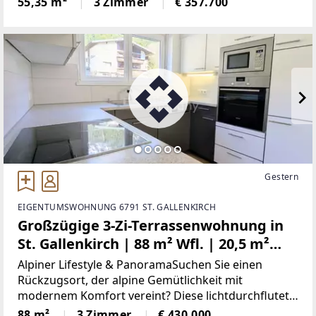
55,35 m²
3 Zimmer
€ 357.700
22. Wiener Gemeindebezirk. Der offen gestaltete
Gestern
EIGENTUMSWOHNUNG 6791 ST. GALLENKIRCH
Großzügige 3-Zi-Terrassenwohnung in
St. Gallenkirch | 88 m² Wfl. | 20,5 m²
Panorama-Südwestterrasse mit
Alpiner Lifestyle & PanoramaSuchen Sie einen
Bergblick | 2 TG-Stellplätze |
Rückzugsort, der alpine Gemütlichkeit mit
modernem Komfort vereint? Diese lichtdurchflutete
Fußbodenheizung
3-Zimmer-Wohnung im 1. Obergeschoss bietet
88 m²
3 Zimmer
€ 430.000