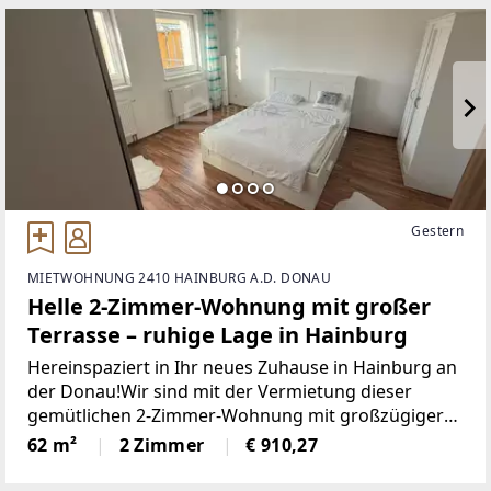
Gelegenheit für Familien,
Gestern
MIETWOHNUNG 2410 HAINBURG A.D. DONAU
Helle 2-Zimmer-Wohnung mit großer
Terrasse – ruhige Lage in Hainburg
Hereinspaziert in Ihr neues Zuhause in Hainburg an
der Donau!Wir sind mit der Vermietung dieser
gemütlichen 2-Zimmer-Wohnung mit großzügiger
Terrasse beauftragt. Die Wohnung überzeugt durch
62 m²
2 Zimmer
€ 910,27
eine praktische Raumaufteilung, helle Räume und
eine