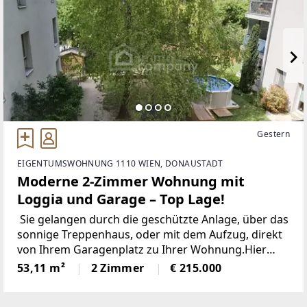
Gestern
EIGENTUMSWOHNUNG 1110 WIEN, DONAUSTADT
Moderne 2-Zimmer Wohnung mit
Loggia und Garage – Top Lage!
Sie gelangen durch die geschützte Anlage, über das
sonnige Treppenhaus, oder mit dem Aufzug, direkt
von Ihrem Garagenplatz zu Ihrer Wohnung.Hier
erwarten Sie helle und freundliche Zimmer, die eine
53,11 m²
2 Zimmer
€ 215.000
angenehme Atmosphäre zum rundum