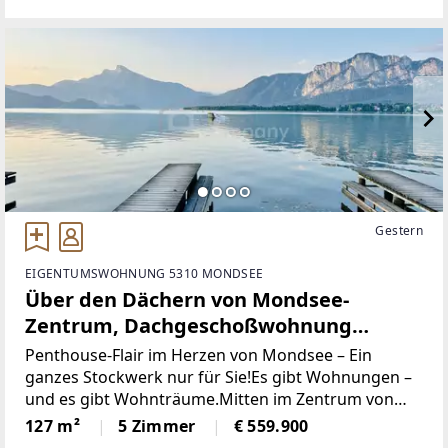
Immobilie überzeugt durch
Gestern
EIGENTUMSWOHNUNG 5310 MONDSEE
Über den Dächern von Mondsee-
Zentrum, Dachgeschoßwohnung
127m², 5Zimmer,
Penthouse-Flair im Herzen von Mondsee – Ein
ganzes Stockwerk nur für Sie!Es gibt Wohnungen –
und es gibt Wohnträume.Mitten im Zentrum von
Mondsee erwartet Sie eine außergewöhnliche
127 m²
5 Zimmer
€ 559.900
Dachgeschosswohnung, die in dieser Form kaum zu