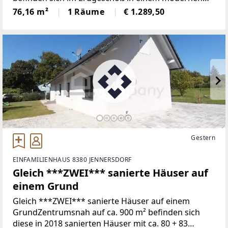
Wohnhaus. Das Haus wurde 2018 komplett
76,16 m²
1 Räume
€ 1.289,50
generalsaniert und auf neuesten Stand gebracht.
Modern, smart und
Gestern
EINFAMILIENHAUS 8380 JENNERSDORF
Gleich ***ZWEI*** sanierte Häuser auf
einem Grund
Gleich ***ZWEI*** sanierte Häuser auf einem
GrundZentrumsnah auf ca. 900 m² befinden sich
diese in 2018 sanierten Häuser mit ca. 80 + 83