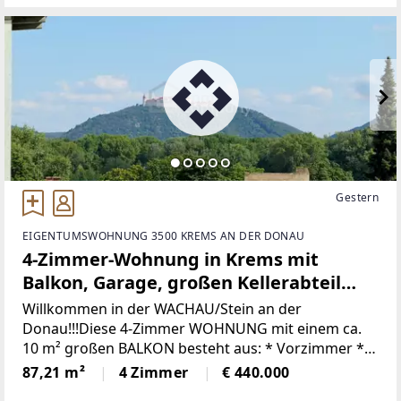
durchdachte Raumaufteilung
Gestern
EIGENTUMSWOHNUNG 3500 KREMS AN DER DONAU
4-Zimmer-Wohnung in Krems mit
Balkon, Garage, großen Kellerabteil
und Fußbodenheizung mit Ausblick auf
Willkommen in der WACHAU/Stein an der
Stift Göttweig
Donau!!!Diese 4-Zimmer WOHNUNG mit einem ca.
10 m² großen BALKON besteht aus: * Vorzimmer *
Toilette mit Handwaschbecken * Wohnzimmer mit
87,21 m²
4 Zimmer
€ 440.000
Zugang zum Balkon und zur