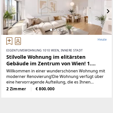
Heute
EIGENTUMSWOHNUNG 1010 WIEN, INNERE STADT
Stilvolle Wohnung im elitärsten
Gebäude im Zentrum von Wien! 1.
Bezirk. U1 und U2
Willkommen in einer wunderschönen Wohnung mit
moderner Renovierung!Die Wohnung verfügt über
eine hervorragende Aufteilung, die es Ihnen
ermöglicht, eine Küche, einen Ruhebereich und
2 Zimmer
€ 800.000
einen Schlafbereich sinnvoll zu platzieren! Die
Wohnung verfügt