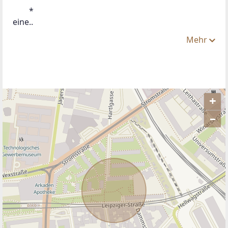
 	*
eine..
Mehr
+
–
ANBIETER KONTAKTIEREN