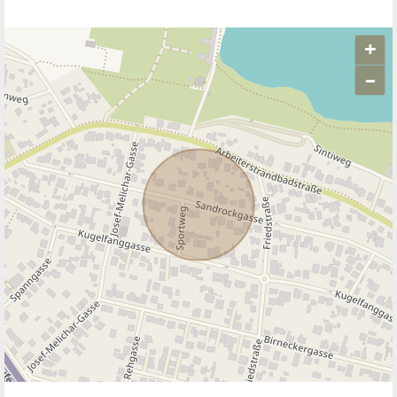
+
–
ANBIETER KONTAKTIEREN