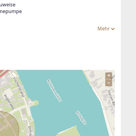
auweise
ärmepumpe
Mehr
+
–