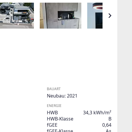
BAUART
Neubau: 2021
ENERGIE
HWB
34,3 kWh/m²
HWB-Klasse
B
fGEE
0,64
fGEE-Klasse
A+