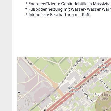
 	* Energieeffiziente Gebäudehülle in Massivb
 	* Fußbodenheizung mit Wasser- Wasser W
 	* Inkludierte Beschattung mit Raff..
ANBIETER KONTAKTIEREN