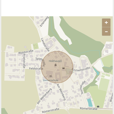
+
–
ANBIETER KONTAKTIEREN