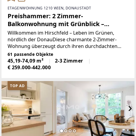
ETAGENWOHNUNG 1210 WIEN, DONAUSTADT
Preishammer: 2 Zimmer-
Balkonwohnung mit Grünblick –
provisionsfrei nahe U1
Willkommen im Hirschfeld – Leben im Grünen,
nördlich der DonauDiese charmante 2-Zimmer-
Wohnung überzeugt durch ihren durchdachten
Grundriss. Die offene Wohnküche bietet direkten
61 passende Objekte
Zugang zum großzügigen Balkon mit ca. 11,63 m²
45,19-74,09 m²
2-3 Zimmer
und unverbaubarem
€ 259.000-442.000
TOP AD