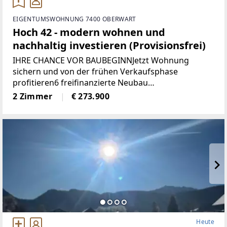
EIGENTUMSWOHNUNG 7400 OBERWART
Hoch 42 - modern wohnen und
nachhaltig investieren (Provisionsfrei)
IHRE CHANCE VOR BAUBEGINNJetzt Wohnung
sichern und von der frühen Verkaufsphase
profitieren6 freifinanzierte Neubau
EigentumswohnungenWohnungsgrößen von ca. 50
2 Zimmer
€ 273.900
m² bis 68 m²Alle Wohnungen sind entweder mit
Eigengarten, Terrasse
Heute