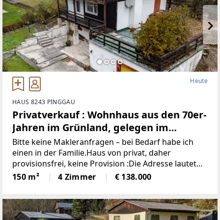
Heute
HAUS 8243 PINGGAU
Privatverkauf : Wohnhaus aus den 70er-
Jahren im Grünland, gelegen im
idyllischen Wechselgebiet
Bitte keine Makleranfragen – bei Bedarf habe ich
(Provisionsfrei)
einen in der Familie.Haus von privat, daher
provisionsfrei, keine Provision :Die Adresse lautet
“8243 Pinggau, Wiesenhöf 43“. Achtung : in
150 m²
4 Zimmer
€ 138.000
manchen Navis(auch