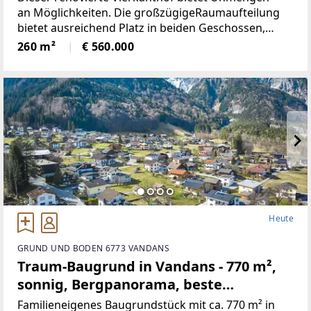
an Möglichkeiten. Die großzügigeRaumaufteilung
bietet ausreichend Platz in beiden Geschossen,
neben 5Schlafräumen, gibt es ein Wohnzimmer mit
260 m²
€ 560.000
neu renovierten Kachelofen,
Heute
GRUND UND BODEN 6773 VANDANS
Traum-Baugrund in Vandans - 770 m²,
sonnig, Bergpanorama, beste
Infrastruktur! (Provisionsfrei)
Familieneigenes Baugrundstück mit ca. 770 m² in