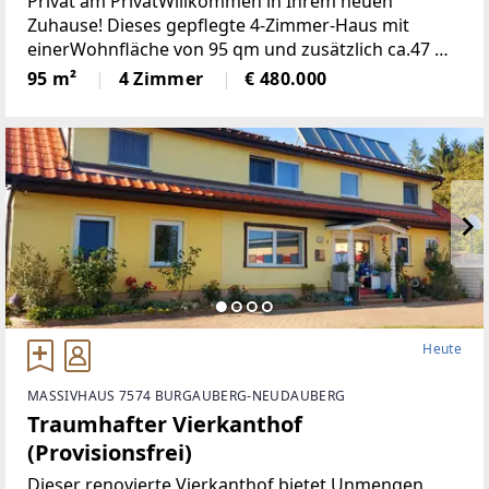
Privat am PrivatWillkommen in Ihrem neuen
Zuhause! Dieses gepflegte 4-Zimmer-Haus mit
einerWohnfläche von 95 qm und zusätzlich ca.47 m2
Keller einem großzügigen Grundstückvon 197 qm
95 m²
4 Zimmer
€ 480.000
bietet Ihnen und Ihrer Familie den idealen
Rückzugsort.
Heute
MASSIVHAUS 7574 BURGAUBERG-NEUDAUBERG
Traumhafter Vierkanthof
(Provisionsfrei)
Dieser renovierte Vierkanthof bietet Unmengen