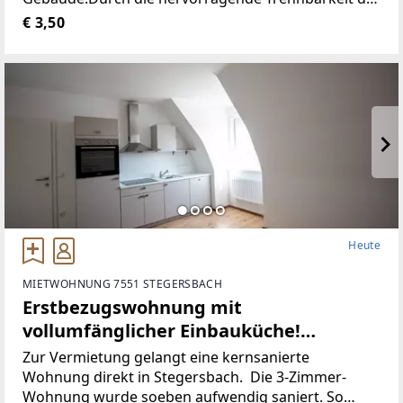
Räumlichkeiten, stehen Ihnen Größen vonca. 10 m²
€ 3,50
bis ca. 100 m² zur Verfügung.Aufgrund der
Heute
MIETWOHNUNG 7551 STEGERSBACH
Erstbezugswohnung mit
vollumfänglicher Einbauküche!
(Provisionsfrei)
Zur Vermietung gelangt eine kernsanierte
Wohnung direkt in Stegersbach. Die 3-Zimmer-
Wohnung wurde soeben aufwendig saniert. So