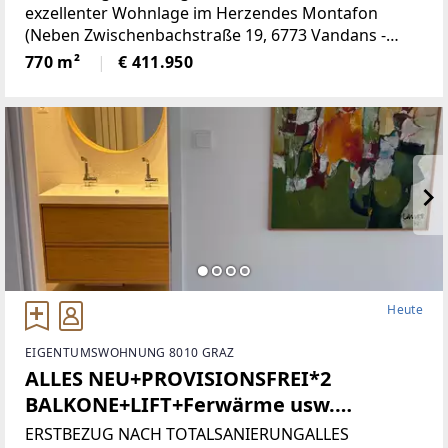
exzellenter Wohnlage im Herzendes Montafon
(Neben Zwischenbachstraße 19, 6773 Vandans -
Grundstücksnummer129/2)Das Grundstück liegt in
770 m²
€ 411.950
Zone 5 - Wohngebiet und bietet
attraktiveBebauungsmöglichkeiten.
Heute
EIGENTUMSWOHNUNG 8010 GRAZ
ALLES NEU+PROVISIONSFREI*2
BALKONE+LIFT+Ferwärme usw.
(Provisionsfrei)
ERSTBEZUG NACH TOTALSANIERUNGALLES