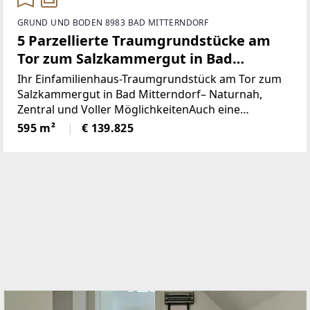
GRUND UND BODEN 8983 BAD MITTERNDORF
5 Parzellierte Traumgrundstücke am
Tor zum Salzkammergut in Bad
Mitterndorf - naturnah, zentral und
Ihr Einfamilienhaus-Traumgrundstück am Tor zum
voller Möglichkeiten (Provisionsfrei)
Salzkammergut in Bad Mitterndorf– Naturnah,
Zentral und Voller MöglichkeitenAuch eine
touristische Vermietung ist nach Absprache mit der
595 m²
€ 139.825
Gemeinde möglich.Die Loipe und Therme