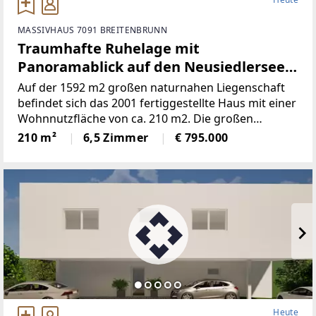
MASSIVHAUS 7091 BREITENBRUNN
Traumhafte Ruhelage mit
Panoramablick auf den Neusiedlersee
(Provisionsfrei)
Auf der 1592 m2 großen naturnahen Liegenschaft
befindet sich das 2001 fertiggestellte Haus mit einer
Wohnnutzfläche von ca. 210 m2. Die großen
Fensterspenden viel Tageslicht und ermöglichen auf
210 m²
6,5 Zimmer
€ 795.000
mehreren Ebenen einenaußergewöhnlichen Blick
Heute