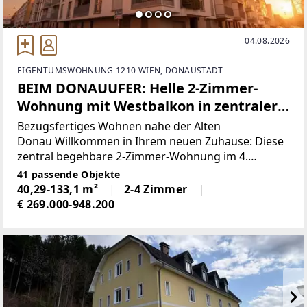
04.08.2026
EIGENTUMSWOHNUNG 1210 WIEN, DONAUSTADT
BEIM DONAUUFER: Helle 2-Zimmer-
Wohnung mit Westbalkon in zentraler
Lage
Bezugsfertiges Wohnen nahe der Alten
Donau Willkommen in Ihrem neuen Zuhause: Diese
zentral begehbare 2-Zimmer-Wohnung im 4.
Obergeschoss überzeugt mit rund 40 m²
41 passende Objekte
Wohnnutzfläche und einer besonders durchdachten
40,29-133,1 m²
2-4 Zimmer
Raumaufteilung – perfekt für
€ 269.000-948.200