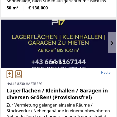
Sonnenlage, nach Süden ausgerichtet mit Blick ins
Grüne, mangelangt über nur 4 Stufen in die
50 m²
€ 136.000
Wohnung, Kindergarten, Volksschule,Mittelschule,
Gymnasium,
Heute
HALLE 8230 HARTBERG
Lagerflächen / Kleinhallen / Garagen in
diversen Größen! (Provisionsfrei)
Zur Vermietung gelangen einzelne Räume /
Stockwerke / Nebengebäude in einemunbewohnten
Gebäude.Durch die hervorragende Trennbarkeit der