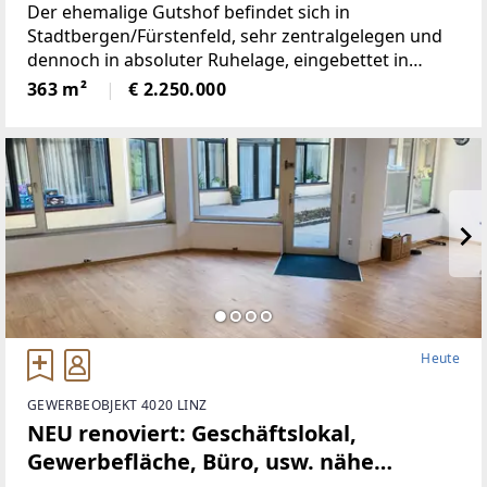
Der ehemalige Gutshof befindet sich in
Stadtbergen/Fürstenfeld, sehr zentralgelegen und
dennoch in absoluter Ruhelage, eingebettet in
wunderbare Natur.Die Liegenschaft bietet ein hohes
363 m²
€ 2.250.000
Maß an Privatsphäre, versprüht
historischenCharme
Heute
GEWERBEOBJEKT 4020 LINZ
NEU renoviert: Geschäftslokal,
Gewerbefläche, Büro, usw. nähe