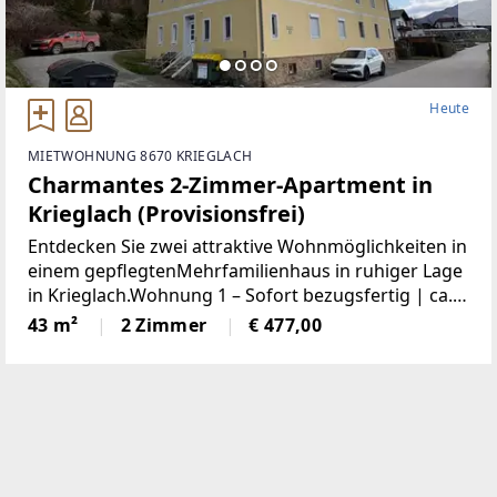
Heute
MIETWOHNUNG 8670 KRIEGLACH
Charmantes 2-Zimmer-Apartment in
Krieglach (Provisionsfrei)
Entdecken Sie zwei attraktive Wohnmöglichkeiten in
einem gepflegtenMehrfamilienhaus in ruhiger Lage
in Krieglach.Wohnung 1 – Sofort bezugsfertig | ca.
480 € BruttoFrisch und wie neu: Diese 43 m² große
43 m²
2 Zimmer
€ 477,00
Wohnung wurde komplett saniert. NeueKüche,