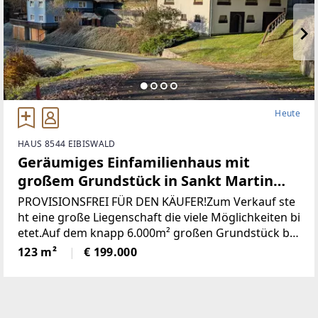
Heute
HAUS 8544 EIBISWALD
Geräumiges Einfamilienhaus mit
großem Grundstück in Sankt Martin
(Provisionsfrei)
PROVISIONSFREI FÜR DEN KÄUFER!Zum Verkauf ste
ht eine große Liegenschaft die viele Möglichkeiten bi
etet.Auf dem knapp 6.000m² großen Grundstück be
findet sich ein Wohngebäude bestehend aus derzeit
123 m²
€ 199.000
zwei getrennten Wohnungen, einem großen zweist
öckigen Wirtschaftsgebäude und einer Holzhütte mi
t angrenzendem Pool / Teich.* Das gesamte Grunds
tück wurde neu vermessen und ist im Grenzkataster