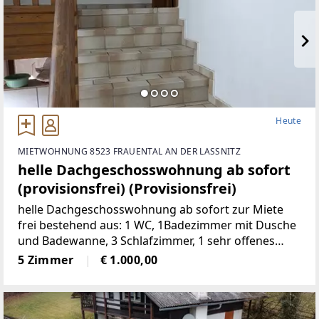
Heute
MIETWOHNUNG 8523 FRAUENTAL AN DER LASSNITZ
helle Dachgeschosswohnung ab sofort
(provisionsfrei) (Provisionsfrei)
helle Dachgeschosswohnung ab sofort zur Miete
frei bestehend aus: 1 WC, 1Badezimmer mit Dusche
und Badewanne, 3 Schlafzimmer, 1 sehr offenes
Wohnzimmermit Balkon und Kachelofen, 1 voll
5 Zimmer
€ 1.000,00
möbelierte Küche, 1 Abstellraum,
2Autostellplätze Miete