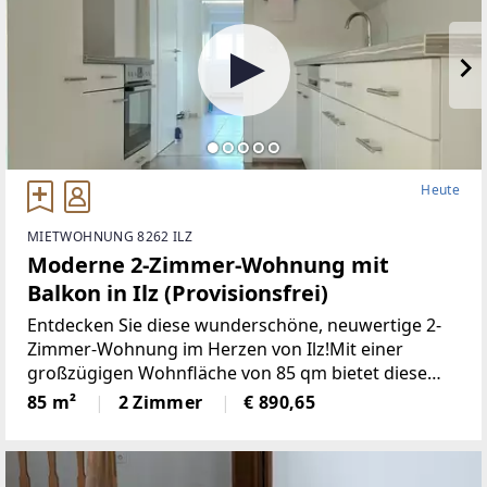
Heute
MIETWOHNUNG 8262 ILZ
Moderne 2-Zimmer-Wohnung mit
Balkon in Ilz (Provisionsfrei)
Entdecken Sie diese wunderschöne, neuwertige 2-
Zimmer-Wohnung im Herzen von Ilz!Mit einer
großzügigen Wohnfläche von 85 qm bietet diese
Wohnung den idealen Raumfür Singles oder Paare.
85 m²
2 Zimmer
€ 890,65
Die lichtdurchfluteten Räume überzeugen durch
einemoderne