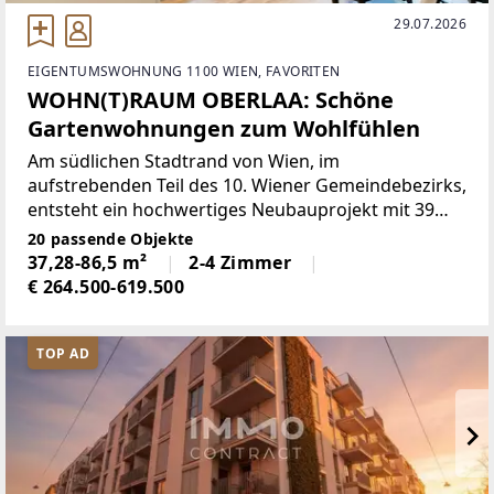
29.07.2026
EIGENTUMSWOHNUNG 1100 WIEN, FAVORITEN
WOHN(T)RAUM OBERLAA: Schöne
Gartenwohnungen zum Wohlfühlen
Am südlichen Stadtrand von Wien, im
aufstrebenden Teil des 10. Wiener Gemeindebezirks,
entsteht ein hochwertiges Neubauprojekt mit 39
stilvollen Eigentums- und Vorsorgewohnungen. Die
20 passende Objekte
Lage vereint urbane Infrastruktur mit naturnahem
37,28-86,5 m²
2-4 Zimmer
Ambiente und spricht
€ 264.500-619.500
TOP AD