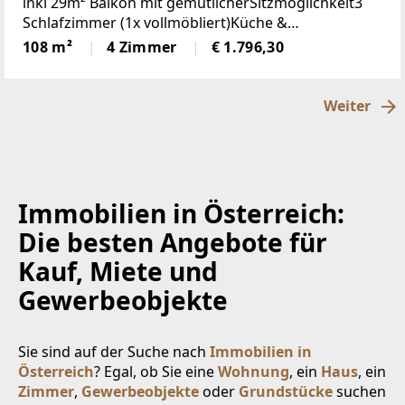
inkl 29m² Balkon mit gemütlicherSitzmöglichkeit3
Schlafzimmer (1x vollmöbliert)Küche &
Wohnbereich (Küche mit Steinplatte und
108 m²
4 Zimmer
€ 1.796,30
hochwertigen Geräten)Badezimmer (neu)WC (neu)2
Weiter
Immobilien in Österreich:
Die besten Angebote für
Kauf, Miete und
Gewerbeobjekte
Sie sind auf der Suche nach
Immobilien in
Österreich
? Egal, ob Sie eine
Wohnung
, ein
Haus
, ein
Zimmer
,
Gewerbeobjekte
oder
Grundstücke
suchen