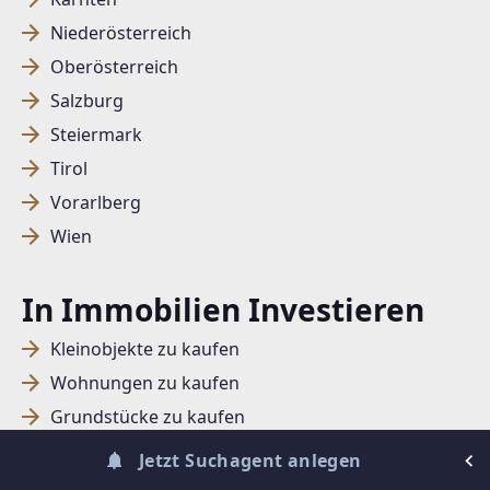
Niederösterreich
Oberösterreich
SUCHAGENT ANLEGEN FÜR DIE
AKTUELLEN SUCHKRITERIEN
Salzburg
Steiermark
Dieser Filter wird viele Treffer erzeugen. Bitte setzen
Tirol
Sie weitere Filter!
Vorarlberg
Treffer verfeinern
Wien
Ich stimme der Verarbeitung meiner Daten, wie
in den
Datenschutzbestimmungen
beschrieben,
In Immobilien Investieren
zu.
Kleinobjekte zu kaufen
Wohnungen zu kaufen
Grundstücke zu kaufen
Suchagent anlegen
Jetzt Suchagent anlegen