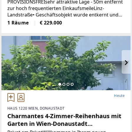
Landstrasse-Linz (Provisionsfrei)
PROVISIONSFREIsehr attraktive Lage - 50m entfernt
zur hoch frequentierten EinkaufsmeileLinz-
Landstraße• Geschäftsobjekt wurde entkernt und
generalsaniert• Klimatisiert (Klimaanlage)• neue
1 Räume
€ 229.000
Böden, neue Heizkörper•
Heute
HAUS 1220 WIEN, DONAUSTADT
Charmantes 4-Zimmer-Reihenhaus mit
Garten in Wien-Donaustadt
(Provisionsfrei)