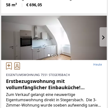
wurde unter anderem dieElektronik gänzlich
58 m²
€ 696,05
erneuert und für einen niedrigen
Heute
EIGENTUMSWOHNUNG 7551 STEGERSBACH
Erstbezugswohnung mit
vollumfänglicher Einbauküche!
(Provisionsfrei)
Zum Verkauf gelangt eine neuwertige
Eigentumswohnung direkt in Stegersbach. Die 3-
Zimmer-Wohnung wurde soeben aufwendig saniert.