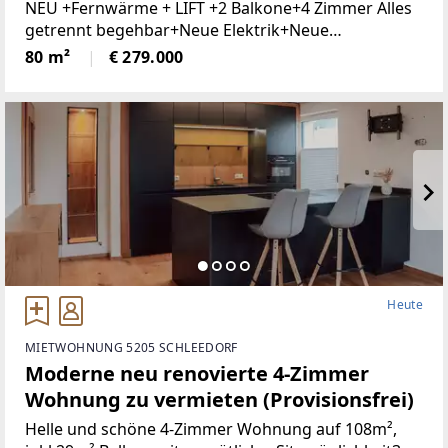
NEU +Fernwärme + LIFT +2 Balkone+4 Zimmer Alles
getrennt begehbar+Neue Elektrik+Neue
Türen+Neues Bad+Neuer Parkett+Neue
80 m²
€ 279.000
Heute
MIETWOHNUNG 5205 SCHLEEDORF
Moderne neu renovierte 4-Zimmer
Wohnung zu vermieten (Provisionsfrei)
Helle und schöne 4-Zimmer Wohnung auf 108m²,