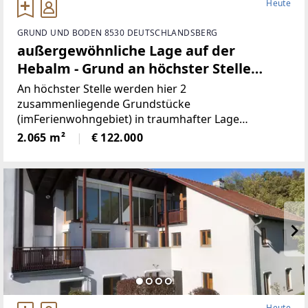
Heute
GRUND UND BODEN 8530 DEUTSCHLANDSBERG
außergewöhnliche Lage auf der
Hebalm - Grund an höchster Stelle
(Provisionsfrei)
An höchster Stelle werden hier 2
zusammenliegende Grundstücke
(imFerienwohngebiet) in traumhafter Lage
angeboten! Die beiden Grundstücke haben
2.065 m²
€ 122.000
inSumme 2.065m² (€59/ m²), sind süd-westlich
ausgerichtet und bieten perfekteAussicht auf etwa
1100
Heute