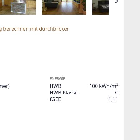
g berechnen mit durchblicker
ENERGIE
mer)
HWB
100 kWh/m²
HWB-Klasse
C
fGEE
1,11