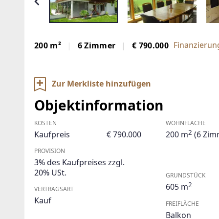
Finanzierun
200 m²
6 Zimmer
€ 790.000
Zur Merkliste hinzufügen
Objektinformation
KOSTEN
WOHNFLÄCHE
2
Kaufpreis
€ 790.000
200 m
(6 Zim
PROVISION
3% des Kaufpreises zzgl.
20% USt.
GRUNDSTÜCK
2
605 m
VERTRAGSART
Kauf
FREIFLÄCHE
Balkon