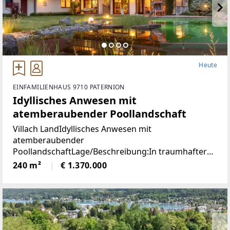
Heute
EINFAMILIENHAUS 9710 PATERNION
Idyllisches Anwesen mit
atemberaubender Poollandschaft
Villach LandIdyllisches Anwesen mit
atemberaubender
PoollandschaftLage/Beschreibung:In traumhafter
Lage von Feffernitz präsentiert sich dieses
240 m²
€ 1.370.000
außergewöhnliche Anwesen als wahres Refugium
für Ruhe- und Naturliebhaber. Eingebettet in eine