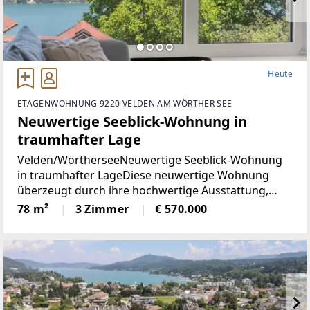
Heute
ETAGENWOHNUNG 9220 VELDEN AM WÖRTHER SEE
Neuwertige Seeblick-Wohnung in
traumhafter Lage
Velden/WörtherseeNeuwertige Seeblick-Wohnung
in traumhafter LageDiese neuwertige Wohnung
überzeugt durch ihre hochwertige Ausstattung,
durchdachte Raumaufteilung und einen
78 m²
3 Zimmer
€ 570.000
eindrucksvollen Blick auf den Wörthersee. Auf rund
78 m² Wohnfläche