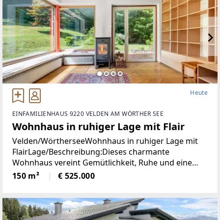
Heute
EINFAMILIENHAUS 9220 VELDEN AM WÖRTHER SEE
Wohnhaus in ruhiger Lage mit Flair
Velden/WörtherseeWohnhaus in ruhiger Lage mit
FlairLage/Beschreibung:Dieses charmante
Wohnhaus vereint Gemütlichkeit, Ruhe und eine
hohe Lebensqualität in unmittelbarer Nähe zum
150 m²
€ 525.000
Zentrum von Velden. Eingebettet in eine
angenehme Wohnumgebung