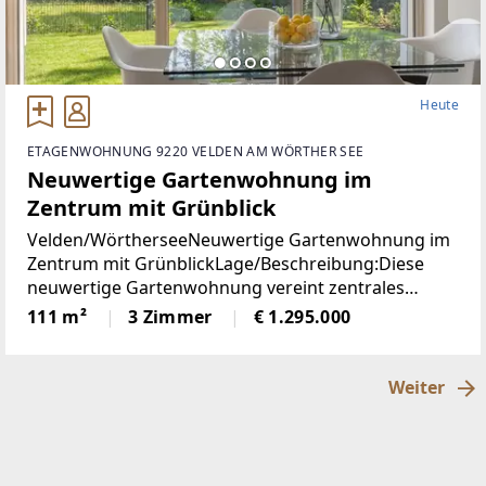
Heute
ETAGENWOHNUNG 9220 VELDEN AM WÖRTHER SEE
Neuwertige Gartenwohnung im
Zentrum mit Grünblick
Velden/WörtherseeNeuwertige Gartenwohnung im
Zentrum mit GrünblickLage/Beschreibung:Diese
neuwertige Gartenwohnung vereint zentrales
Wohnen mit einer außergewöhnlich ruhigen Lage
111 m²
3 Zimmer
€ 1.295.000
im Herzen von Velden am Wörthersee. Sämtliche
infrastrukturellen
Weiter