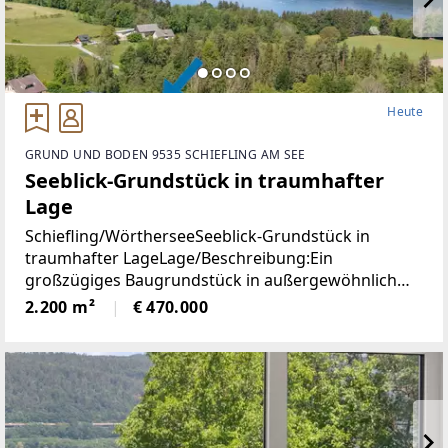
Heute
GRUND UND BODEN 9535 SCHIEFLING AM SEE
Seeblick-Grundstück in traumhafter
Lage
Schiefling/WörtherseeSeeblick-Grundstück in
traumhafter LageLage/Beschreibung:Ein
großzügiges Baugrundstück in außergewöhnlich
ruhiger Aussichtslage mit beeindruckendem
2.200 m²
€ 470.000
Weitblick über den Wörthersee und die umliegende
Naturlandschaft.