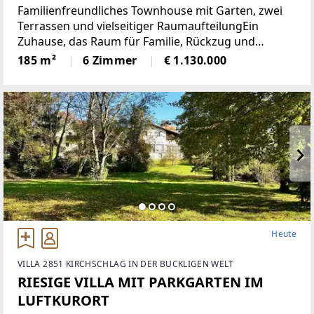
Familienfreundliches Townhouse mit Garten, zwei
Terrassen und vielseitiger RaumaufteilungEin
Zuhause, das Raum für Familie, Rückzug und
gemeinsames Leben schafft: Dieses grosszügige
185 m²
6 Zimmer
€ 1.130.000
Townhouse mit rund 185 m² Wohnfläche überzeugt
durch eine klare
Heute
VILLA 2851 KIRCHSCHLAG IN DER BUCKLIGEN WELT
RIESIGE VILLA MIT PARKGARTEN IM
LUFTKURORT