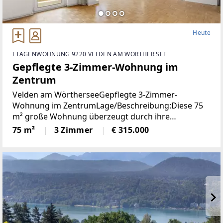
Heute
ETAGENWOHNUNG 9220 VELDEN AM WÖRTHER SEE
Gepflegte 3-Zimmer-Wohnung im
Zentrum
Velden am WörtherseeGepflegte 3-Zimmer-
Wohnung im ZentrumLage/Beschreibung:Diese 75
m² große Wohnung überzeugt durch ihre
durchdachte Raumaufteilung und ihre
75 m²
3 Zimmer
€ 315.000
ausgezeichnete Lage im Zentrum von Velden. Zwei
Schlafzimmer bieten ausreichend