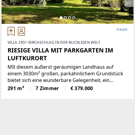
Heute
VILLA 2851 KIRCHSCHLAG IN DER BUCKLIGEN WELT
RIESIGE VILLA MIT PARKGARTEN IM
LUFTKURORT
MIt diesem äußerst geräumigen Landhaus auf
einem 3030m² großen, parkähnlichem Grundstück
bietet sich eine wunderbare Gelegenheit, ein
einmaliges Domizil in der beliebten Gemeinde
291 m²
7 Zimmer
€ 379.000
Krumbach zu schaffen!Das 1972 in Ziegelbauweise
errichtete Haus