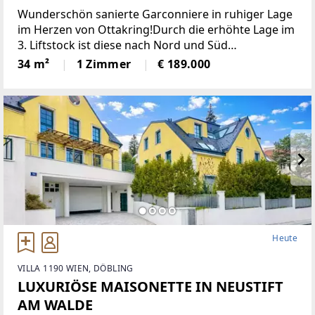
Wunderschön sanierte Garconniere in ruhiger Lage
im Herzen von Ottakring!Durch die erhöhte Lage im
3. Liftstock ist diese nach Nord und Süd
ausgerichtete Wohnung sehr hell und bietet eine
34 m²
1 Zimmer
€ 189.000
angenehme Wohnatmosphäre. Sie verfügt über
eine moderne Einbauküche,
Heute
VILLA 1190 WIEN, DÖBLING
LUXURIÖSE MAISONETTE IN NEUSTIFT
AM WALDE