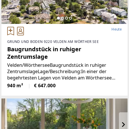
Heute
GRUND UND BODEN 9220 VELDEN AM WÖRTHER SEE
Baugrundstück in ruhiger
Zentrumslage
Velden/WörtherseeBaugrundstück in ruhiger
ZentrumslageLage/Beschreibung:In einer der
begehrtesten Lagen von Velden am Wörthersee
befindet sich dieses ca. 940 m² große Grundstück,
940 m²
€ 647.000
das mit seiner ruhigen und dennoch zentralen Lage
überzeugt.