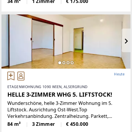
34 m²
1 Zimmer
€ 175.000
angenehme Wohnatmosphäre. Sie verfügt über
eine moderne Einbauküche,
Heute
ETAGENWOHNUNG 1090 WIEN, ALSERGRUND
HELLE 3-ZIMMER WHG 5. LIFTSTOCK!
Wunderschöne, helle 3-Zimmer Wohnung im 5.
Liftstock. Ausrichtung Ost-West.Top
Verkehrsanbindung. Zentralheizung. Parkett,
Jalousien, Abstellraum. Kellerabteil.Diese
84 m²
3 Zimmer
€ 450.000
lichtdurchflutete Etagenwohnung bietet reichlich