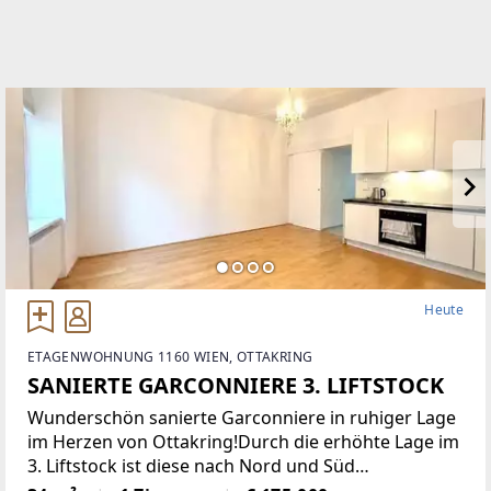
Heute
ETAGENWOHNUNG 1160 WIEN, OTTAKRING
SANIERTE GARCONNIERE 3. LIFTSTOCK
Wunderschön sanierte Garconniere in ruhiger Lage
im Herzen von Ottakring!Durch die erhöhte Lage im
3. Liftstock ist diese nach Nord und Süd
ausgerichtete Wohnung sehr hell und bietet eine