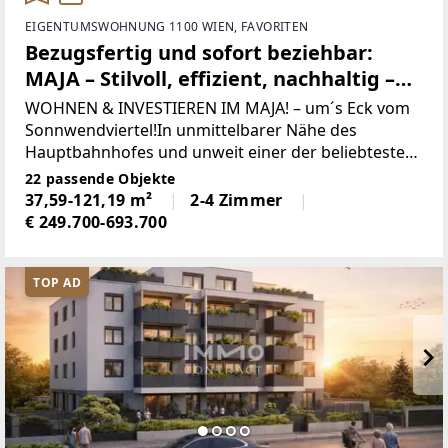
EIGENTUMSWOHNUNG 1100 WIEN, FAVORITEN
Bezugsfertig und sofort beziehbar:
MAJA – Stilvoll, effizient, nachhaltig –
Ihr perfektes Vorsorgeprojekt!
WOHNEN & INVESTIEREN IM MAJA! – um´s Eck vom
Sonnwendviertel!In unmittelbarer Nähe des
Hauptbahnhofes und unweit einer der beliebtesten
Fußgängerzonen von Wiens, entsteht ein gut
22 passende Objekte
durchdachtes, nachhaltig geplantes sowie stylisches
37,59-121,19 m²
2-4 Zimmer
Wohnprojekt,
€ 249.700-693.700
TOP AD