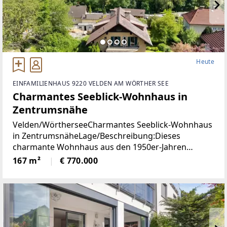
Heute
EINFAMILIENHAUS 9220 VELDEN AM WÖRTHER SEE
Charmantes Seeblick-Wohnhaus in
Zentrumsnähe
Velden/WörtherseeCharmantes Seeblick-Wohnhaus
in ZentrumsnäheLage/Beschreibung:Dieses
charmante Wohnhaus aus den 1950er-Jahren
vereint eine hervorragende Aussichtslage mit viel
167 m²
€ 770.000
Potenzial zur Verwirklichung individueller
Wohnideen. Dank