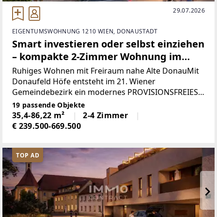
29.07.2026
EIGENTUMSWOHNUNG 1210 WIEN, DONAUSTADT
Smart investieren oder selbst einziehen
– kompakte 2-Zimmer Wohnung im
neuen Donaufeld
Ruhiges Wohnen mit Freiraum nahe Alte DonauMit
Donaufeld Höfe entsteht im 21. Wiener
Gemeindebezirk ein modernes PROVISIONSFREIES
Wohnprojekt, das urbanes Wohnen mit hoher
19 passende Objekte
Lebensqualität verbindet. Die Wohnanlage umfasst
35,4-86,22 m²
2-4 Zimmer
30 Eigentumswohnungen
€ 239.500-669.500
TOP AD