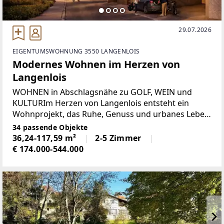
29.07.2026
EIGENTUMSWOHNUNG 3550 LANGENLOIS
Modernes Wohnen im Herzen von
Langenlois
WOHNEN in Abschlagsnähe zu GOLF, WEIN und
KULTURIm Herzen von Langenlois entsteht ein
Wohnprojekt, das Ruhe, Genuss und urbanes Leben
auf besondere Weise verbindet. Hier genießen Sie
34 passende Objekte
nicht nur modernen Wohnkomfort, sondern auch
36,24-117,59 m²
2-5 Zimmer
ein einzigartiges
€ 174.000-544.000