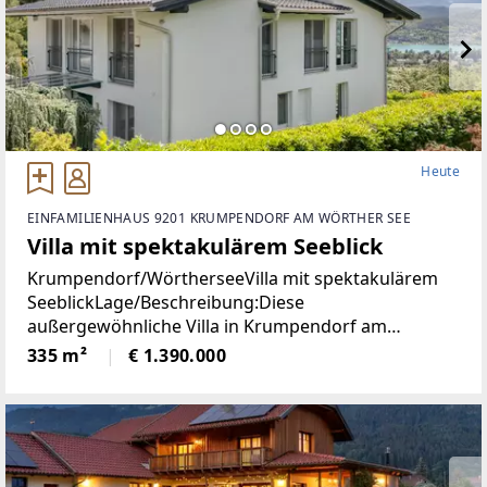
Heute
EINFAMILIENHAUS 9201 KRUMPENDORF AM WÖRTHER SEE
Villa mit spektakulärem Seeblick
Krumpendorf/WörtherseeVilla mit spektakulärem
SeeblickLage/Beschreibung:Diese
außergewöhnliche Villa in Krumpendorf am
Wörthersee vereint großzügiges Wohnen, exklusive
335 m²
€ 1.390.000
Ausstattung und eine unvergleichliche Aussicht in
einer der begehrtesten