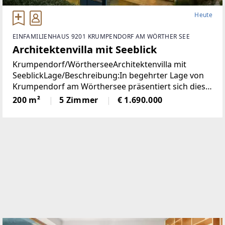
Heute
EINFAMILIENHAUS 9201 KRUMPENDORF AM WÖRTHER SEE
Architektenvilla mit Seeblick
Krumpendorf/WörtherseeArchitektenvilla mit
SeeblickLage/Beschreibung:In begehrter Lage von
Krumpendorf am Wörthersee präsentiert sich diese
herausragende Architekten-Villa als ein wahres
200 m²
5 Zimmer
€ 1.690.000
Refugium für Anspruchsvolle. Die im Jahr 2010
erbaute