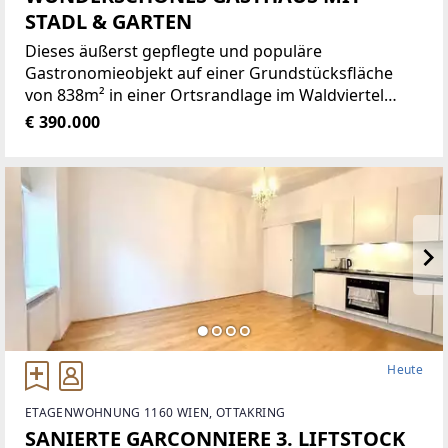
STADL & GARTEN
Dieses äußerst gepflegte und populäre
Gastronomieobjekt auf einer Grundstücksfläche
von 838m² in einer Ortsrandlage im Waldviertel
bietet eine Vielzahl von Nutzungsmöglichkeiten wie
€ 390.000
zum Beispiel Restaurant der gehobenen
Gastronomie, traditionelles Gasthaus
Heute
ETAGENWOHNUNG 1160 WIEN, OTTAKRING
SANIERTE GARCONNIERE 3. LIFTSTOCK