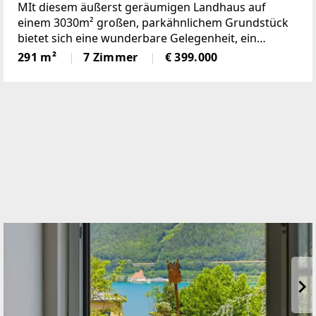
MIt diesem äußerst geräumigen Landhaus auf
einem 3030m² großen, parkähnlichem Grundstück
bietet sich eine wunderbare Gelegenheit, ein
einmaliges Domizil in der beliebten Gemeinde
291 m²
7 Zimmer
€ 399.000
Krumbach zu schaffen!Das 1972 in Ziegelbauweise
errichtete Haus