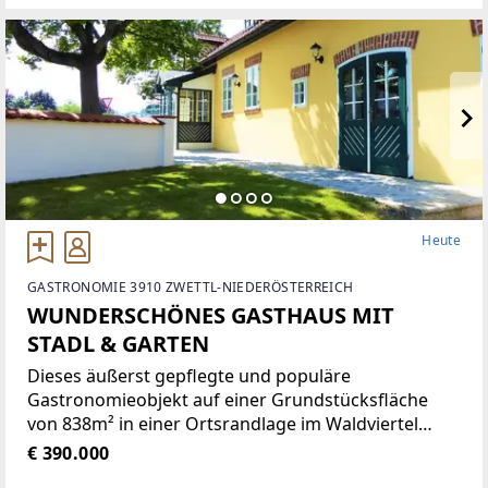
Platz auf einer Wohnfläche von
Heute
GASTRONOMIE 3910 ZWETTL-NIEDERÖSTERREICH
WUNDERSCHÖNES GASTHAUS MIT
STADL & GARTEN
Dieses äußerst gepflegte und populäre
Gastronomieobjekt auf einer Grundstücksfläche
von 838m² in einer Ortsrandlage im Waldviertel
bietet eine Vielzahl von Nutzungsmöglichkeiten wie
€ 390.000
zum Beispiel Restaurant der gehobenen