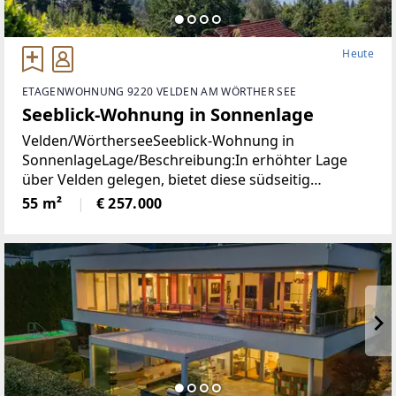
Heute
ETAGENWOHNUNG 9220 VELDEN AM WÖRTHER SEE
Seeblick-Wohnung in Sonnenlage
Velden/WörtherseeSeeblick-Wohnung in
SonnenlageLage/Beschreibung:In erhöhter Lage
über Velden gelegen, bietet diese südseitig
ausgerichtete Wohnung angenehme
55 m²
€ 257.000
Lichtverhältnisse und einen schönen Blick auf den
Wörthersee. Die Immobilie präsentiert