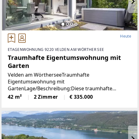
Heute
ETAGENWOHNUNG 9220 VELDEN AM WÖRTHER SEE
Traumhafte Eigentumswohnung mit
Garten
Velden am WörtherseeTraumhafte
Eigentumswohnung mit
GartenLage/Beschreibung:Diese traumhafte
Gartenwohnung liegt nur 800 Meter vom Zentrum
42 m²
2 Zimmer
€ 335.000
Veldens entfernt und bietet eine perfekte
Kombination aus Ruhe und Nähe zum Zentrum.
Dank der westlichen