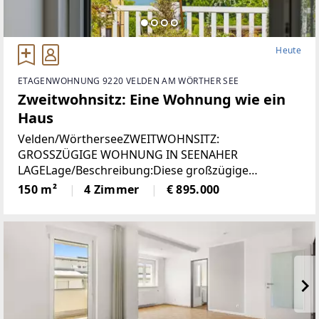
Heute
ETAGENWOHNUNG 9220 VELDEN AM WÖRTHER SEE
Zweitwohnsitz: Eine Wohnung wie ein
Haus
Velden/WörtherseeZWEITWOHNSITZ:
GROSSZÜGIGE WOHNUNG IN SEENAHER
LAGELage/Beschreibung:Diese großzügige
Wohnung vereint hohen Wohnkomfort mit einer
150 m²
4 Zimmer
€ 895.000
seltenen Zweitwohnsitzwidmung und traumhaftem
Ausblick. Auf rund 150 m² erwartet Sie ein