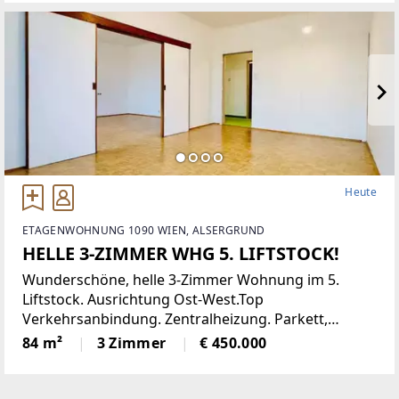
Gastronomie, traditionelles Gasthaus
Heute
ETAGENWOHNUNG 1090 WIEN, ALSERGRUND
HELLE 3-ZIMMER WHG 5. LIFTSTOCK!
Wunderschöne, helle 3-Zimmer Wohnung im 5.
Liftstock. Ausrichtung Ost-West.Top
Verkehrsanbindung. Zentralheizung. Parkett,
Jalousien, Abstellraum. Kellerabteil.Diese
84 m²
3 Zimmer
€ 450.000
lichtdurchflutete Etagenwohnung bietet reichlich
Platz auf einer Wohnfläche von