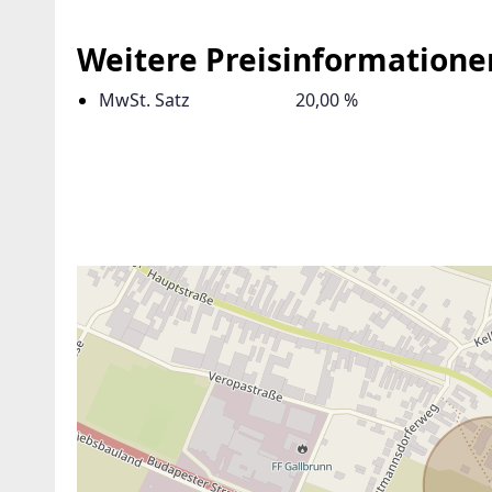
Weitere Preisinformatione
Suchagent anl
MwSt. Satz
20,00 %
ANBIETER KONTAKTIEREN