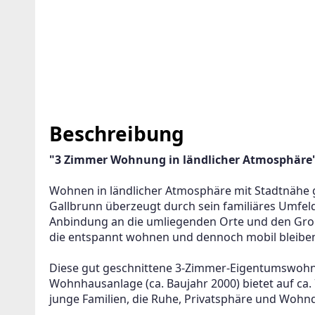
GENT ANLEGEN FÜR DIE AKTUELLEN
Beschreibung
RITERIEN
"3 Zimmer Wohnung in ländlicher Atmosphäre
n
Etagenwohnung
ter wird viele Treffer erzeugen. Bitte setzen Sie weitere Filter
Wohnen in ländlicher Atmosphäre mit Stadtnähe 
Gallbrunn überzeugt durch sein familiäres Umfeld
erfeinern
Anbindung an die umliegenden Orte und den Großra
Ihre E-Mail-Adresse und wir informieren Sie, sobald wir 
die entspannt wohnen und dennoch mobil bleibe
neue Angebote haben!
Diese gut geschnittene 3-Zimmer-Eigentumswohnun
timme der Verarbeitung meiner Daten, wie in den
Wohnhausanlage (ca. Baujahr 2000) bietet auf ca
nschutzbestimmungen
beschrieben, zu.
junge Familien, die Ruhe, Privatsphäre und Wohnqu