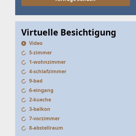
Virtuelle Besichtigung
Video
SUCHA
5-zimmer
SUCHK
1-wohnzimmer
Wohnunge
4-schlafzimmer
Dieser Fil
9-bad
6-eingang
Treffer v
2-kueche
Bitte um 
3-balkon
mehrere 
7-vorzimmer
Ich s
8-abstellraum
Date