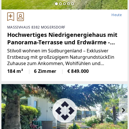
Heute
MASSIVHAUS 8382 MOGERSDORF
Hochwertiges Niedrigenergiehaus mit
Panorama-Terrasse und Erdwärme -
Wohnen mit Freiraum im
Stilvoll wohnen im Südburgenland – Exklusiver
Südburgenland
Erstbezug mit großzügigem NaturgrundstückEin
Zuhause zum Ankommen, Wohlfühlen und
Bleiben.Dieses hochwertige Niedrigenergiehaus in
184 m²
6 Zimmer
€ 849.000
Massivbauweise vereint modernes Design,
nachhaltige Energietechnik