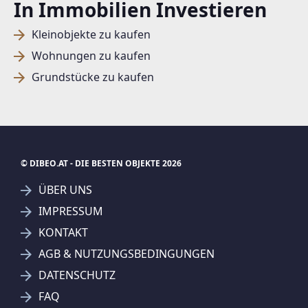
In Immobilien Investieren
Kleinobjekte zu kaufen
Wohnungen zu kaufen
Grundstücke zu kaufen
© DIBEO.AT - DIE BESTEN OBJEKTE 2026
ÜBER UNS
IMPRESSUM
KONTAKT
SUCHAGENT ANLEGEN FÜR DIE
AGB & NUTZUNGSBEDINGUNGEN
AKTUELLEN SUCHKRITERIEN
DATENSCHUTZ
REMAX Thermal - Egger Immobilien e. U.
FAQ