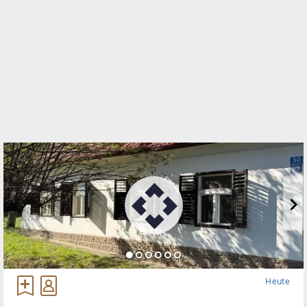
WEBSITE
https://www.remax.at/de/ib/remax-thermal-
stegersbach
EMAIL
egger@remax-thermal.at
Heute