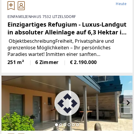
Heute
EINFAMILIENHAUS 7532 LITZELSDORF
Einzigartiges Refugium - Luxus-Landgut
in absoluter Alleinlage auf 6,3 Hektar in
Litzelsdorf
ObjektbeschreibungFreiheit, Privatsphäre und
grenzenlose Möglichkeiten – Ihr persönliches
Paradies wartet! Inmitten einer sanften
Hügellandschaft, weit weg vom Trubel des Alltags
251 m²
6 Zimmer
€ 2.190.000
und doch auf modernstem technologischem
Niveau, befindet