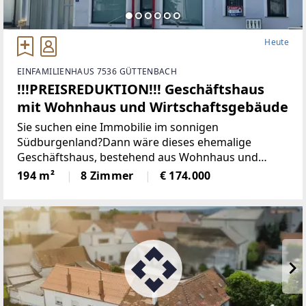
Heute
EINFAMILIENHAUS 7536 GÜTTENBACH
!!!PREISREDUKTION!!! Geschäftshaus
mit Wohnhaus und Wirtschaftsgebäude
Sie suchen eine Immobilie im sonnigen
Südburgenland?Dann wäre dieses ehemalige
Geschäftshaus, bestehend aus Wohnhaus und
Wirtschaftsgebäude in der Golf- und
194 m²
8 Zimmer
€ 174.000
Thermenregion genau das "Richtige".Mit diesem
Haus in der Marktgemeinde Güttenbach