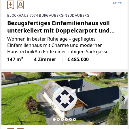
Heute
BLOCKHAUS 7574 BURGAUBERG-NEUDAUBERG
Bezugsfertiges Einfamilienhaus voll
unterkellert mit Doppelcarport und
Garage am Ende einer Sackgasse
Wohnen in bester Ruhelage – gepflegtes
Einfamilienhaus mit Charme und moderner
HaustechnikAm Ende einer ruhigen Sackgasse
erwartet Sie dieses liebevoll gepflegte
147 m²
4 Zimmer
€ 485.000
Einfamilienhaus in solider Massivbauweise, das mit
einer gelungenen Kombination aus Wohnqualität,