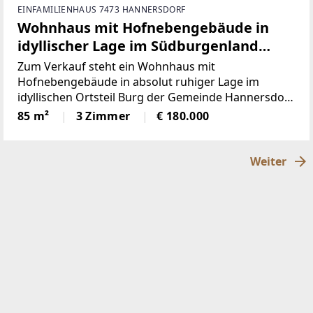
EINFAMILIENHAUS 7473 HANNERSDORF
Wohnhaus mit Hofnebengebäude in
idyllischer Lage im Südburgenland
Nähe Oberwart
Zum Verkauf steht ein Wohnhaus mit
Hofnebengebäude in absolut ruhiger Lage im
idyllischen Ortsteil Burg der Gemeinde Hannersdorf
im Südburgenland.Die Liegenschaft verbindet den
85 m²
3 Zimmer
€ 180.000
traditionellen Charakter eines burgenländischen
Landhauses mit bereits
Weiter