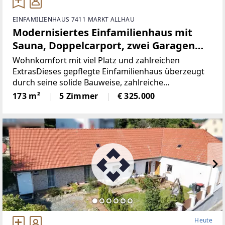
EINFAMILIENHAUS 7411 MARKT ALLHAU
Modernisiertes Einfamilienhaus mit
Sauna, Doppelcarport, zwei Garagen
und Nutzwasserbrunnen in zentraler
Wohnkomfort mit viel Platz und zahlreichen
Lage
ExtrasDieses gepflegte Einfamilienhaus überzeugt
durch seine solide Bauweise, zahlreiche
Modernisierungen im Jahr 2003 und eine
173 m²
5 Zimmer
€ 325.000
umfangreiche Ausstattung. Das ursprünglich ca.
1960 errichtete Wohnhaus
Heute