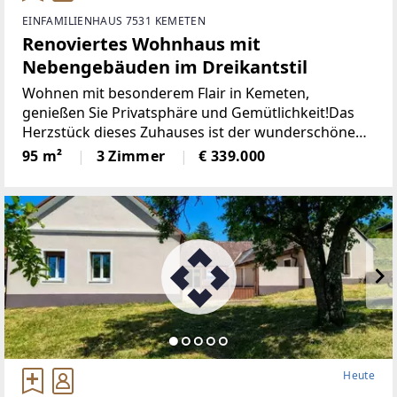
EINFAMILIENHAUS 7531 KEMETEN
Renoviertes Wohnhaus mit
Nebengebäuden im Dreikantstil
Wohnen mit besonderem Flair in Kemeten,
genießen Sie Privatsphäre und Gemütlichkeit!Das
Herzstück dieses Zuhauses ist der wunderschöne
Innenhof. Ein ganz besonderer Rückzugsort für
95 m²
3 Zimmer
€ 339.000
gemütliche Sommerabende, gesellige Stunden mit
Freunden oder entspannte
Heute