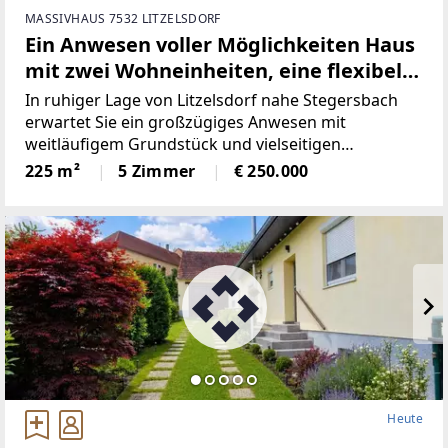
MASSIVHAUS 7532 LITZELSDORF
Ein Anwesen voller Möglichkeiten Haus
mit zwei Wohneinheiten, eine flexibel
als Wohn- oder Wirtschaftsgebäude
In ruhiger Lage von Litzelsdorf nahe Stegersbach
nutzbar, dazu ein Kellerstöckl sowie
erwartet Sie ein großzügiges Anwesen mit
weitläufigem Grundstück und vielseitigen
weitläufige Wiesen- und Ackerflächen.
Nutzungsmöglichkeiten – ideal sowohl für Wohnen
225 m²
5 Zimmer
€ 250.000
als auch für individuelle Projekte oder
Mehrgenerationennutzung.2017
Heute