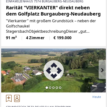
EINFAMILIENHAUS 7574 BURGAUBERG-NEUDAUBERG
Rarität "VIERKANTER" direkt neben
dem Golfplatz Burgauberg-Neudauberg
"Vierkanter" mit großem Grundstück – neben der
Golfschaukel
StegersbachObjektbeschreibungDieser „gut
erhaltene“ Vierkanthof liegt in der begehrten Golf-
91 m²
4 Zimmer
€ 199.000
und Thermenregion Stegersbach und bietet ein
außergewöhnlich großes Grundstück sowie
Heute