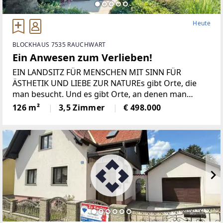
Heute
BLOCKHAUS 7535 RAUCHWART
Ein Anwesen zum Verlieben!
EIN LANDSITZ FÜR MENSCHEN MIT SINN FÜR
ÄSTHETIK UND LIEBE ZUR NATUREs gibt Orte, die
man besucht. Und es gibt Orte, an denen man
ankommt.In einer ruhigen Sackgasse des idyllischen
126 m²
3,5 Zimmer
€ 498.000
Rauchwarts entfaltet diese außergewöhnliche
Liegenschaft