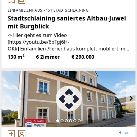
EINFAMILIENHAUS 7461 STADTSCHLAINING
Stadtschlaining saniertes Altbau-Juwel
mit Burgblick
-> Hier geht es zum Video
[https://youtu.be/6bTgj6H-
OKk] Einfamilien-/Ferienhaus komplett möbliert, mit
Burgblick in zentraler Lage von
130 m²
6 Zimmer
€ 290.000
StadtschlainingDieses liebevoll sanierte
Einfamilienhaus verbindet historischen Charme
Heute