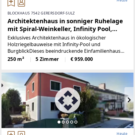
Heute
BLOCKHAUS 7542 GERERSDORF-SULZ
Architektenhaus in sonniger Ruhelage
mit Spiral-Weinkeller, Infinity Pool,
Burgblick und ca. 1 ha Eigengrund
Exklusives Architektenhaus in ökologischer
Holzriegelbauweise mit Infinity-Pool und
BurgblickDieses beeindruckende Einfamilienhaus
gebaut 2017, vereint moderne Architektur,
250 m²
5 Zimmer
€ 959.000
hochwertige Ausstattung und nachhaltige Bauweise
auf höchstem Niveau.
Heute