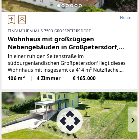
Heute
EINFAMILIENHAUS 7503 GROSSPETERSDORF
Wohnhaus mit großzügigen
Nebengebäuden in Großpetersdorf,
Burgenland
In einer ruhigen Seitenstraße im
südburgenländischen Großpetersdorf liegt dieses
Wohnhaus mit insgesamt ca 414 m² Nutzfläche,
davon ca 106 m² Wohnfläche auf einem Grundstück
106 m²
4 Zimmer
€ 165.000
mit der Widmung Bauland-Geschäftsgebiet und
Verkehrsflächen.Das