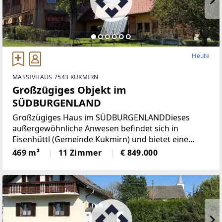
Heute
MASSIVHAUS 7543 KUKMIRN
Großzügiges Objekt im
SÜDBURGENLAND
Großzügiges Haus im SÜDBURGENLANDDieses
außergewöhnliche Anwesen befindet sich in
Eisenhüttl (Gemeinde Kukmirn) und bietet eine
beeindruckende Kombination aus Wohnkomfort,
469 m²
11 Zimmer
€ 849.000
modernisierter Ausstattung und großzügigen
Flächen.Das Haus wurde