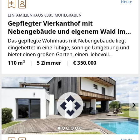
Heute
EINFAMILIENHAUS 8385 MÜHLGRABEN
Gepflegter Vierkanthof mit
Nebengebäude und eigenem Wald im
idyllischen Südburgenland.
Das gepflegte Wohnhaus mit Nebengebäude liegt
eingebettet in eine ruhige, sonnige Umgebung und
bietet einen großen Garten, einen liebevoll
gestalteten Innenhof und sogar ein eigenes
110 m²
5 Zimmer
€ 350.000
Waldgrundstück. Hier spürt man sofort das Gefühl
von Ankommen, Entschleunigung