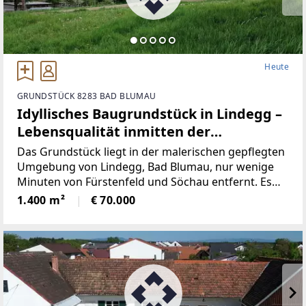
Heute
GRUNDSTÜCK 8283 BAD BLUMAU
Idyllisches Baugrundstück in Lindegg –
Lebensqualität inmitten der
Thermenregion.
Das Grundstück liegt in der malerischen gepflegten
Umgebung von Lindegg, Bad Blumau, nur wenige
Minuten von Fürstenfeld und Söchau entfernt. Es
genießt eine privilegierte Lage in der Golf- und
1.400 m²
€ 70.000
Thermenregion Bad Blumau, berühmt für ihre Ruhe,
idyllische