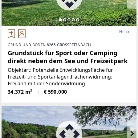
Heute
GRUND UND BODEN 8265 GROSSSTEINBACH
Grundstück für Sport oder Camping
direkt neben dem See und Freizeitpark
Objektart: Potenzielle Entwicklungsfläche für
Freizeit- und Sportanlagen.Flächenwidmung:
Freiland mit der Sonderwidmung
SportanlageWillkommen in Großsteinbach, einem
34.372 m²
€ 590.000
bezaubernden Ort im malerischen Bezirk Hartberg-
Fürstenfeld, Österreich.