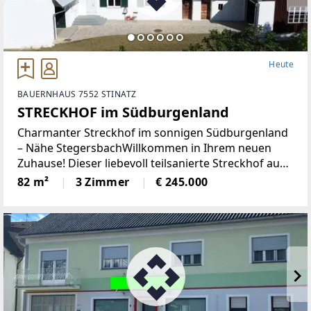
Heute
BAUERNHAUS 7552 STINATZ
STRECKHOF im Südburgenland
Charmanter Streckhof im sonnigen Südburgenland
– Nähe StegersbachWillkommen in Ihrem neuen
Zuhause! Dieser liebevoll teilsanierte Streckhof aus
den 1940er-Jahren verbindet den Charme
82 m²
3 Zimmer
€ 245.000
traditioneller Bauweise mit modernen
Wohnannehmlichkeiten. Eingebettet