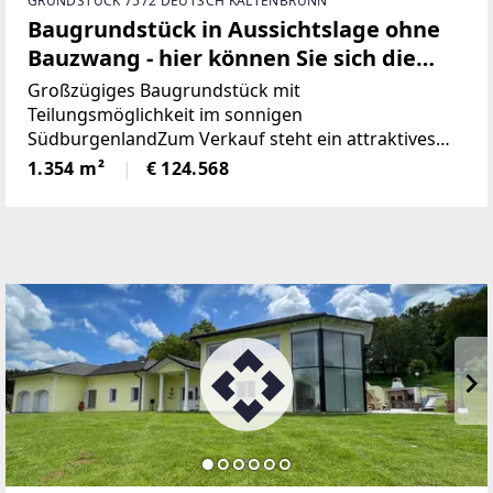
GRUNDSTÜCK 7572 DEUTSCH KALTENBRUNN
Baugrundstück in Aussichtslage ohne
Bauzwang - hier können Sie sich die
Grundstücksgröße noch aussuchen!
Großzügiges Baugrundstück mit
Teilungsmöglichkeit im sonnigen
SüdburgenlandZum Verkauf steht ein attraktives
Baugrundstück mit einer Gesamtfläche von 5.418
1.354 m²
€ 124.568
m² in schöner, sonniger Ruhelage. Das Grundstück
bietet vielseitige Nutzungsmöglichkeiten