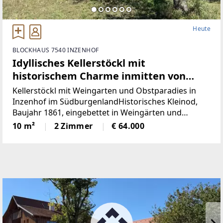
Heute
BLOCKHAUS 7540 INZENHOF
Idyllisches Kellerstöckl mit
historischem Charme inmitten von
Weingärten & Obstbäumen
Kellerstöckl mit Weingarten und Obstparadies in
Inzenhof im SüdburgenlandHistorisches Kleinod,
Baujahr 1861, eingebettet in Weingärten und
ObstbäumeDieses charmante Kellerstöckl mit einer
10 m²
2 Zimmer
€ 64.000
Nutzfläche von ca. 23 m² und einer
Grundstücksgröße