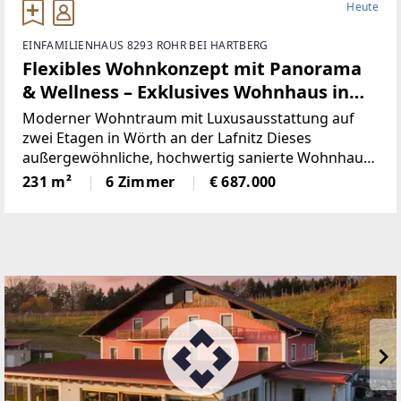
Heute
EINFAMILIENHAUS 8293 ROHR BEI HARTBERG
Flexibles Wohnkonzept mit Panorama
& Wellness – Exklusives Wohnhaus in
Wörth a. d. Lafnitz
Moderner Wohntraum mit Luxusausstattung auf
zwei Etagen in Wörth an der Lafnitz Dieses
außergewöhnliche, hochwertig sanierte Wohnhaus
überzeugt durch Großzügigkeit, modernste Technik
231 m²
6 Zimmer
€ 687.000
und maximale Nutzungsflexibilität. Die Immobilie
kann sowohl