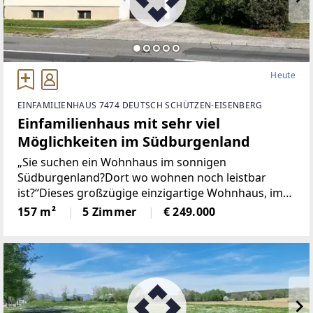
Heute
EINFAMILIENHAUS 7474 DEUTSCH SCHÜTZEN-EISENBERG
Einfamilienhaus mit sehr viel
Möglichkeiten im Südburgenland
„Sie suchen ein Wohnhaus im sonnigen
Südburgenland?Dort wo wohnen noch leistbar
ist?“Dieses großzügige einzigartige Wohnhaus, im
Jahr 1989 in Massivbauweise errichtet, besticht
157 m²
5 Zimmer
€ 249.000
durch seine ruhige Lage, mit einer Wohnfläche von
ca. 157 m² und