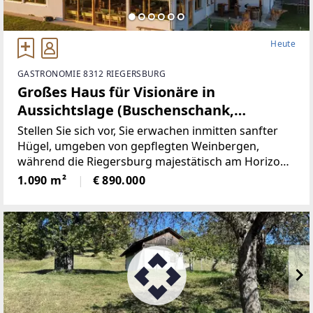
Heute
GASTRONOMIE 8312 RIEGERSBURG
Großes Haus für Visionäre in
Aussichtslage (Buschenschank,
Weingärten)
Stellen Sie sich vor, Sie erwachen inmitten sanfter
Hügel, umgeben von gepflegten Weinbergen,
während die Riegersburg majestätisch am Horizont
erscheint – genau hier, in der begehrten
1.090 m²
€ 890.000
Hügellandschaft von Krennach, wartet eine
Liegenschaft, die in der