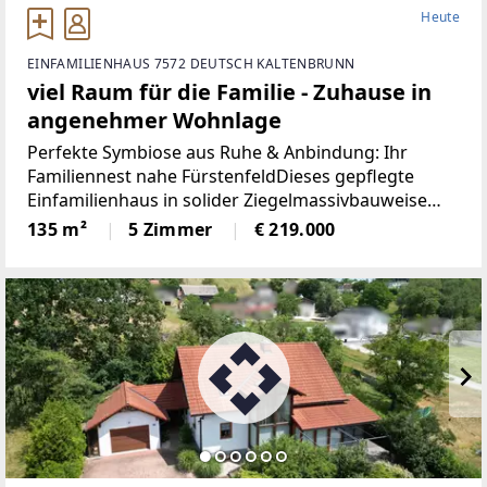
Heute
EINFAMILIENHAUS 7572 DEUTSCH KALTENBRUNN
viel Raum für die Familie - Zuhause in
angenehmer Wohnlage
Perfekte Symbiose aus Ruhe & Anbindung: Ihr
Familiennest nahe FürstenfeldDieses gepflegte
Einfamilienhaus in solider Ziegelmassivbauweise
(Baujahr 1961) bietet die seltene Kombination aus
135 m²
5 Zimmer
€ 219.000
idyllischem Wohnen in einer ruhigen Siedlung und
einer