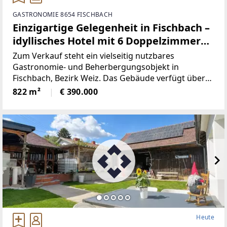
GASTRONOMIE 8654 FISCHBACH
Einzigartige Gelegenheit in Fischbach –
idyllisches Hotel mit 6 Doppelzimmern,
Gasthaus und Möglichkeit für
Zum Verkauf steht ein vielseitig nutzbares
Wohnungen
Gastronomie- und Beherbergungsobjekt in
Fischbach, Bezirk Weiz. Das Gebäude verfügt über
ein gutbürgerliches Restaurant im Erdgeschoss mit
822 m²
€ 390.000
einer Nutzfläche von ca. 310 m², aufgeteilt in drei
gemütliche Gaststuben
Heute