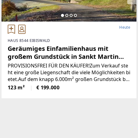
Heute
HAUS 8544 EIBISWALD
Geräumiges Einfamilienhaus mit
großem Grundstück in Sankt Martin
(Provisionsfrei)
PROVISIONSFREI FÜR DEN KÄUFER!Zum Verkauf ste
ht eine große Liegenschaft die viele Möglichkeiten bi
etet.Auf dem knapp 6.000m² großen Grundstück be
findet sich ein Wohngebäude bestehend aus derzeit
123 m²
€ 199.000
zwei getrennten Wohnungen, einem großen zweist
öckigen Wirtschaftsgebäude und einer Holzhütte mi
t angrenzendem Pool / Teich.* Das gesamte Grunds
tück wurde neu vermessen und ist im Grenzkataster
eingetragen.* Sämtliche Gebäude wurden neu Bau
bewilligt* Neuer Hauptstromanschluss sowie ein ne
uer Hauptverteilerkasten* Neuer Hauptwasseransc