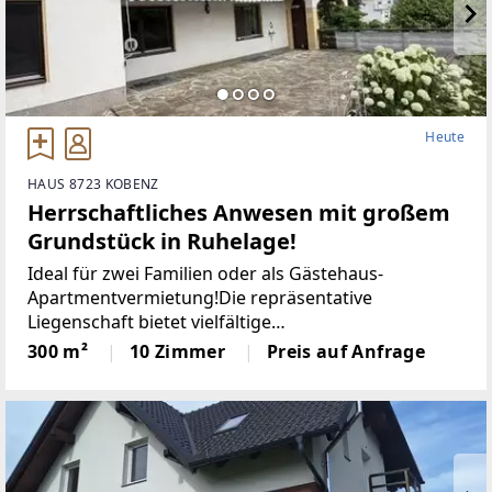
Heute
HAUS 8723 KOBENZ
Herrschaftliches Anwesen mit großem
Grundstück in Ruhelage!
Ideal für zwei Familien oder als Gästehaus-
Apartmentvermietung!Die repräsentative
Liegenschaft bietet vielfältige
Nutzungsmöglichkeiten - ob als stilvolles Zuhause
300 m²
10 Zimmer
Preis auf Anfrage
für zwei Familien, Mehrgenerationenhaus oder
exklusives Gästehaus. Das