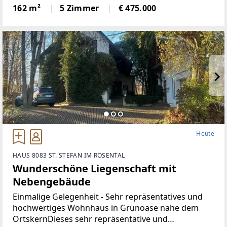
Herz begehrt. Mit insgesamt 5Zimmern, darunter 3
162 m²
5 Zimmer
€ 475.000
moderne Badezimmer und 2 separate WCs, ist
dieses Haus idealfür
Heute
HAUS 8083 ST. STEFAN IM ROSENTAL
Wunderschöne Liegenschaft mit
Nebengebäude
Einmalige Gelegenheit - Sehr repräsentatives und
hochwertiges Wohnhaus in Grünoase nahe dem
OrtskernDieses sehr repräsentative und