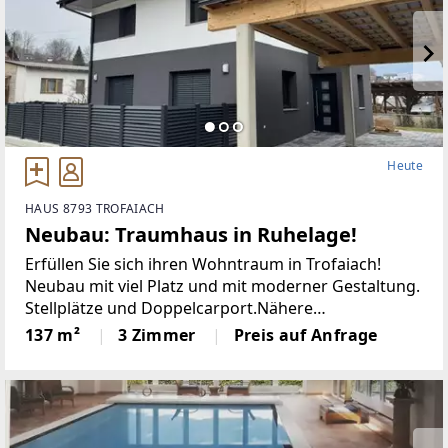
Heute
HAUS 8793 TROFAIACH
Neubau: Traumhaus in Ruhelage!
Erfüllen Sie sich ihren Wohntraum in Trofaiach!
Neubau mit viel Platz und mit moderner Gestaltung.
Stellplätze und Doppelcarport.Nähere
Informationen und eine Besichtigung erhalten Sie
137 m²
3 Zimmer
Preis auf Anfrage
gerne bei Herrn Meinrad König unter 0664 - 17