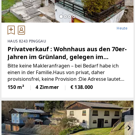
Heute
HAUS 8243 PINGGAU
Privatverkauf : Wohnhaus aus den 70er-
Jahren im Grünland, gelegen im
idyllischen Wechselgebiet
Bitte keine Makleranfragen – bei Bedarf habe ich
(Provisionsfrei)
einen in der Familie.Haus von privat, daher
provisionsfrei, keine Provision :Die Adresse lautet
“8243 Pinggau, Wiesenhöf 43“. Achtung : in
150 m²
4 Zimmer
€ 138.000
manchen Navis(auch