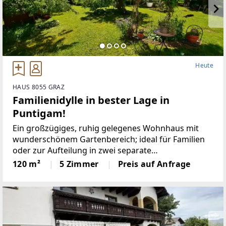
Heute
HAUS 8055 GRAZ
Familienidylle in bester Lage in
Puntigam!
Ein großzügiges, ruhig gelegenes Wohnhaus mit
wunderschönem Gartenbereich; ideal für Familien
oder zur Aufteilung in zwei separate
Wohneinheiten.Baujahr 1968 Ziegelmassivbauweise
120 m²
5 Zimmer
Preis auf Anfrage
30er ZiegelSanierung der Fenster 2005Sanierung
Dach/Kamin