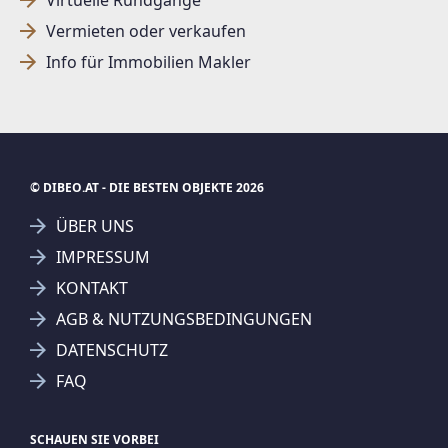
Vermieten oder verkaufen
Info für Immobilien Makler
© DIBEO.AT - DIE BESTEN OBJEKTE 2026
ÜBER UNS
IMPRESSUM
KONTAKT
SUCHAGENT ANLEGEN FÜR DIE
AGB & NUTZUNGSBEDINGUNGEN
AKTUELLEN SUCHKRITERIEN
DATENSCHUTZ
Steiermark
Häuser
Kauf
FAQ
Treffer verfeinern
Ich stimme der Verarbeitung meiner Daten, wie
SCHAUEN SIE VORBEI