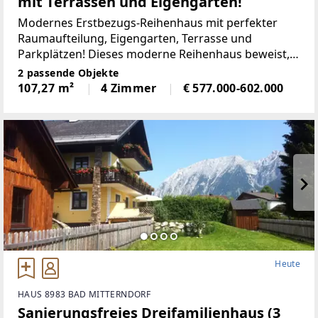
mit Terrassen und Eigengarten!
Modernes Erstbezugs-Reihenhaus mit perfekter
Raumaufteilung, Eigengarten, Terrasse und
Parkplätzen! Dieses moderne Reihenhaus beweist,
dass man auf kompakter Fläche keine Kompromisse
2 passende Objekte
beim Komfort eingehen muss. Raumaufteilung:
107,27 m²
4 Zimmer
€ 577.000-602.000
Vorraum,
Heute
HAUS 8983 BAD MITTERNDORF
Sanierungsfreies Dreifamilienhaus (3