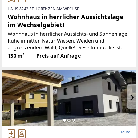
HAUS 8242 ST. LORENZEN AM WECHSEL
Wohnhaus in herrlicher Aussichtslage
im Wechselgebiet!
Wohnhaus in herrlicher Aussichts- und Sonnenlage;
Ruhe inmitten Natur, Wiesen, Weiden und
angrenzendem Wald; Quelle! Diese Immobilie ist
ideal für Natur- und Ruhesuchende!Das Wohnhaus
130 m²
Preis auf Anfrage
auf ca. 950 m Seehöhe, gelegen im steirischen
Wechselgebiet
Heute