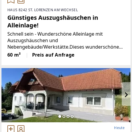
HAUS 8242 ST. LORENZEN AM WECHSEL
Günstiges Auszugshäuschen in
Alleinlage!
Schnell sein - Wunderschöne Alleinlage mit
Auszugshäuschen und
Nebengebäude/Werkstätte.Dieses wunderschöne
kleine Wohnhaus liegt inmitten einzigartiger Natur-
60 m²
Preis auf Anfrage
und Aussichtslage im steirischen Wechselgebiet.
Ruhe und Natur sind vom Umfeld geprägt.
Heute