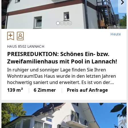
Heute
HAUS 8502 LANNACH
PREISREDUKTION: Schönes Ein- bzw.
Zweifamilienhaus mit Pool in Lannach!
In ruhiger und sonniger Lage finden Sie Ihren
Wohntraum!Das Haus wurde in den letzten Jahren
hochwertig saniert und erweitert. Es ist von der
Aufteilung her sowohl als Ein- oder auch
139 m²
6 Zimmer
Preis auf Anfrage
Zweifamilienhaus geeignet und mit einer
Klimaanlage ausgestattet.