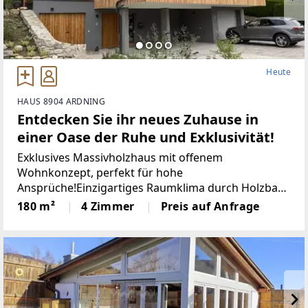
Heute
HAUS 8904 ARDNING
Entdecken Sie ihr neues Zuhause in
einer Oase der Ruhe und Exklusivität!
Exklusives Massivholzhaus mit offenem
Wohnkonzept, perfekt für hohe
Ansprüche!Einzigartiges Raumklima durch Holzbau,
große Fenster für lichtdurchflutete Räume und
180 m²
4 Zimmer
Preis auf Anfrage
Ausblick auf die Berge.- Mehrere Schlafzimmer für
höchsten Komfort-