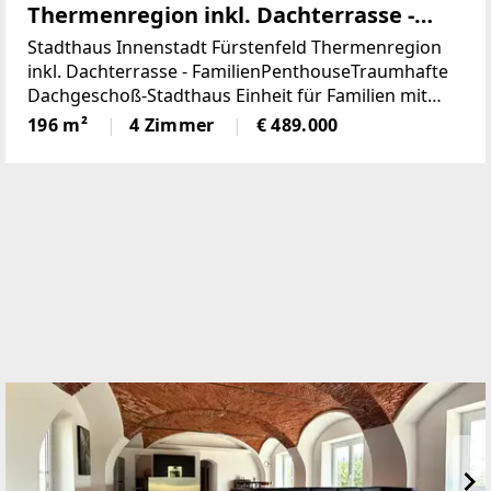
Thermenregion inkl. Dachterrasse -
Familien Penthouse (Provisionsfrei)
Stadthaus Innenstadt Fürstenfeld Thermenregion
inkl. Dachterrasse - FamilienPenthouseTraumhafte
Dachgeschoß-Stadthaus Einheit für Familien mit
luxuriöserDachterrasse, Whirlpool und
196 m²
4 Zimmer
€ 489.000
PanoramablickSie sind auf der Suche nach einem