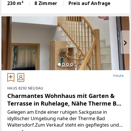
hochwertige Einfamilienhaus liegt mitten in der
230 m²
8 Zimmer
Preis auf Anfrage
Zukunftsregion Vulkanland / Südoststeiermark. Die
Heute
HAUS 8292 NEUDAU
Charmantes Wohnhaus mit Garten &
Terrasse in Ruhelage, Nähe Therme Bad
Waltersdorf!
Gelegen am Ende einer ruhigen Sackgasse in
idyllischer Umgebung nahe der Therme Bad
Waltersdorf.Zum Verkauf steht ein gepflegtes und