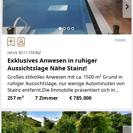
Heute
HAUS 8511 STAINZ
Exklusives Anwesen in ruhiger
Aussichtslage Nähe Stainz!
Großes stilvolles Anwesen mit ca. 1500 m² Grund in
ruhiger Aussichtslage, nur wenige Autominuten von
Stainz entfernt.Die Immobilie präsentiert sich in
einem sehr gepflegten und hochwertigen
257 m²
7 Zimmer
€ 785.000
Gesamtzustand.- Baujahr 1970- Sanierungen und