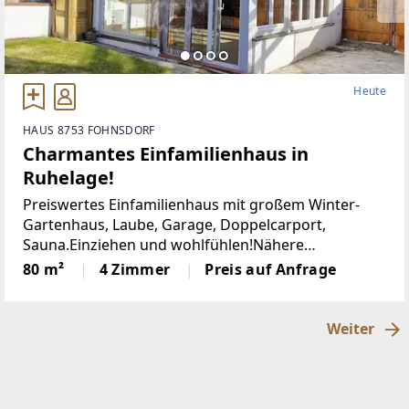
Heute
HAUS 8753 FOHNSDORF
Charmantes Einfamilienhaus in
Ruhelage!
Preiswertes Einfamilienhaus mit großem Winter-
Gartenhaus, Laube, Garage, Doppelcarport,
Sauna.Einziehen und wohlfühlen!Nähere
Informationen und eine Besichtigung erhalten Sie
80 m²
4 Zimmer
Preis auf Anfrage
gerne bei Herrn Meinrad König unter 0664 - 17 87
919.Weitere
Weiter