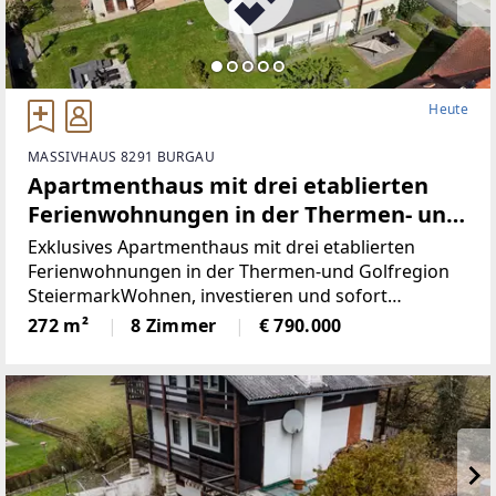
Heute
MASSIVHAUS 8291 BURGAU
Apartmenthaus mit drei etablierten
Ferienwohnungen in der Thermen- und
Golfregion Stegersbach (Provisionsfrei)
Exklusives Apartmenthaus mit drei etablierten
Ferienwohnungen in der Thermen-und Golfregion
SteiermarkWohnen, investieren und sofort
Einnahmen erzielenDieses außergewöhnliche
272 m²
8 Zimmer
€ 790.000
Anwesen im Herzen des idyllischen Burgau
vereintWohnqualität,