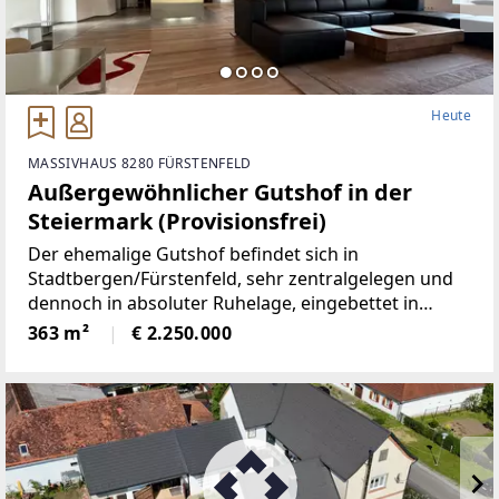
Heute
MASSIVHAUS 8280 FÜRSTENFELD
Außergewöhnlicher Gutshof in der
Steiermark (Provisionsfrei)
Der ehemalige Gutshof befindet sich in
Stadtbergen/Fürstenfeld, sehr zentralgelegen und
dennoch in absoluter Ruhelage, eingebettet in
wunderbare Natur.Die Liegenschaft bietet ein hohes
363 m²
€ 2.250.000
Maß an Privatsphäre, versprüht
historischenCharme