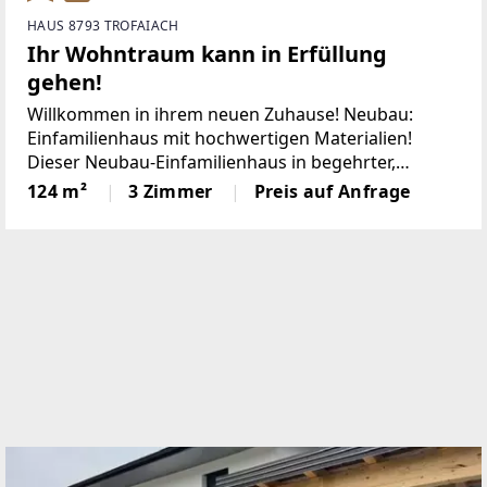
HAUS 8793 TROFAIACH
Ihr Wohntraum kann in Erfüllung
gehen!
Willkommen in ihrem neuen Zuhause! Neubau:
Einfamilienhaus mit hochwertigen Materialien!
Dieser Neubau-Einfamilienhaus in begehrter,
sonniger Ruhelage von Trofaiach vereint
124 m²
3 Zimmer
Preis auf Anfrage
hochwertige Bauweise, zeitloses Design und
höchsten Wohnkomfort. Auf