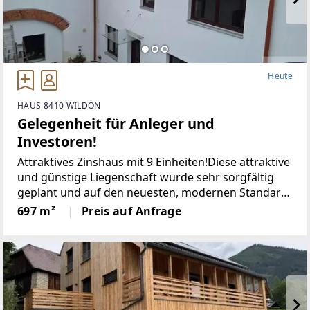
Heute
HAUS 8410 WILDON
Gelegenheit für Anleger und
Investoren!
Attraktives Zinshaus mit 9 Einheiten!Diese attraktive
und günstige Liegenschaft wurde sehr sorgfältig
geplant und auf den neuesten, modernen Standard
gebracht!Die Sanierungsarbeiten sind größtenteils
697 m²
Preis auf Anfrage
abgeschlossen, bieten aber dem