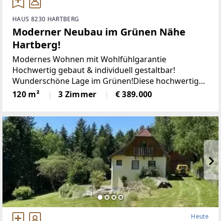
HAUS 8230 HARTBERG
Moderner Neubau im Grünen Nähe
Hartberg!
Modernes Wohnen mit Wohlfühlgarantie
Hochwertig gebaut & individuell gestaltbar!
Wunderschöne Lage im Grünen!Diese hochwertig
errichteten Doppelhaushälften vereinen modernes
120 m²
3 Zimmer
€ 389.000
Design, energieeffiziente Bauweise und höchsten
Wohnkomfort. Die
Heute