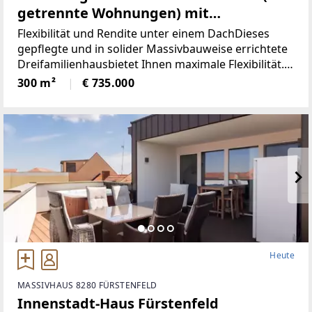
getrennte Wohnungen) mit
Grimmingblick in Bad Mitterndorf
Flexibilität und Rendite unter einem DachDieses
(Provisionsfrei)
gepflegte und in solider Massivbauweise errichtete
Dreifamilienhausbietet Ihnen maximale Flexibilität.
Da das Gebäude in den letzten Jahren
300 m²
€ 735.000
bereitsumfangreich saniert wurde, befindet
Heute
MASSIVHAUS 8280 FÜRSTENFELD
Innenstadt-Haus Fürstenfeld