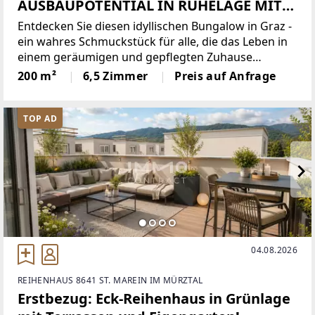
AUSBAUPOTENTIAL IN RUHELAGE MIT
SWIMMINGPOOL IN GRAZ-STIFTING
Entdecken Sie diesen idyllischen Bungalow in Graz -
ein wahres Schmuckstück für alle, die das Leben in
einem geräumigen und gepflegten Zuhause
genießen möchten.Dieses massiv gebaute
200 m²
6,5 Zimmer
Preis auf Anfrage
Einfamilienhaus aus dem Jahr 1967 erstreckt sich
über eine beeindruckende
TOP AD
04.08.2026
REIHENHAUS 8641 ST. MAREIN IM MÜRZTAL
Erstbezug: Eck-Reihenhaus in Grünlage