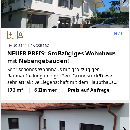
Heute
HAUS 8411 HENGSBERG
NEUER PREIS: Großzügiges Wohnhaus
mit Nebengebäuden!
Sehr schönes Wohnhaus mit großzügiger
Raumaufteilung und großem Grundstück!Diese
sehr attraktive Liegenschaft mit dem Haupthaus
und seinen zwei Nebengebäuden im Zentrum von
173 m²
6 Zimmer
Preis auf Anfrage
Hengsberg wird Sie begeistern! Und all dies zu
einem sehr attraktiven