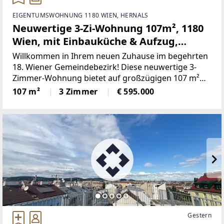
EIGENTUMSWOHNUNG 1180 WIEN, HERNALS
Neuwertige 3-Zi-Wohnung 107m², 1180
Wien, mit Einbauküche & Aufzug,
€595.000,-
Willkommen in Ihrem neuen Zuhause im begehrten
18. Wiener Gemeindebezirk! Diese neuwertige 3-
Zimmer-Wohnung bietet auf großzügigen 107 m²
Wohnfläche alles, was modernes und komfortables
107 m²
3 Zimmer
€ 595.000
Wohnen ausmacht. Investieren Sie in eine
Immobilie, die durch hochwertige
Gestern