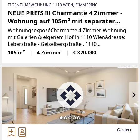
EIGENTUMSWOHNUNG 1110 WIEN, SIMMERING
NEUE PREIS !!! Charmante 4 Zimmer -
Wohnung auf 105m² mit separater
Küche und eigenem Hof in top Lage
WohnungsexposéCharmante 4-Zimmer-Wohnung
1110 Wien
mit Galerien & eigenem Hof in 1110 WienAdresse:
Leberstraße - Geiselbergstraße , 1110
WienWohnfläche: ca. 105 m²Zimmer: 4Etage:
105 m²
4 Zimmer
€ 320.000
ErdgeschossZustand: Komplett
saniertVerfügbarkeit:
Gestern