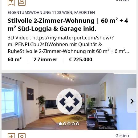
EIGENTUMSWOHNUNG 1100 WIEN, FAVORITEN
Stilvolle 2-Zimmer-Wohnung | 60 m² + 4
m² Süd-Loggia & Garage inkl.
3D Video : https://my.matterport.com/show/?
m=PENPLCbu2sDWohnen mit Qualität &
RuheStilvolle 2-Zimmer-Wohnung mit 60 m² + 6 m²
südseitiger Loggia und Garage inklusiveEin
60 m²
2 Zimmer
€ 225.000
Zuhause, das überzeugt – heute und
langfristig.Diese gepflegte
Gestern