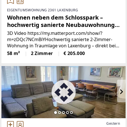
EIGENTUMSWOHNUNG 2361 LAXENBURG
Wohnen neben dem Schlosspark –
hochwertig sanierte Neubauwohnung
im Herzen von Laxenburg
3D Video https://my.matterport.com/show/?
m=zDQc7NCmBiYHochwertig sanierte 2-Zimmer-
Wohnung in Traumlage von Laxenburg – direkt beim
SchlossparkDirekt im Herzen von Laxenburg und
58 m²
2 Zimmer
€ 205.000
nur wenige Schritte vom Schlosspark entfernt,
verbindet
Gestern