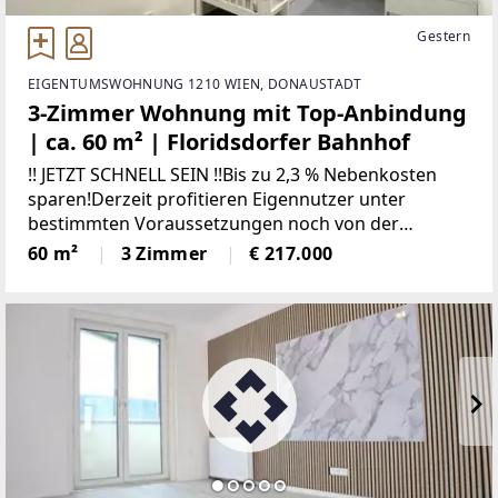
Gestern
EIGENTUMSWOHNUNG 1210 WIEN, DONAUSTADT
3-Zimmer Wohnung mit Top-Anbindung
| ca. 60 m² | Floridsdorfer Bahnhof
!! JETZT SCHNELL SEIN !!Bis zu 2,3 % Nebenkosten
sparen!Derzeit profitieren Eigennutzer unter
bestimmten Voraussetzungen noch von der
Befreiung der Grundbuch- und
60 m²
3 Zimmer
€ 217.000
Pfandrechtseintragungsgebühren.*Details und
Voraussetzungen laut aktueller Gesetzeslage.Zum