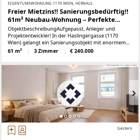
EIGENTUMSWOHNUNG 1170 WIEN, HERNALS
Freier Mietzins!! Sanierungsbedürftig!!
61m² Neubau-Wohnung – Perfekte
Raumaufteilung! Und Exklusiv!
ObjektbeschreibungAufgepasst, Anleger und
Projektentwickler! In der Haslingergasse (1170
Wien) gelangt ein Sanierungsobjekt mit enormem
Potenzial zum Verkauf. Diese Wohnung ist die
61 m²
3 Zimmer
€ 240.000
perfekte Basis für ein erfolgreiches „Fix & Flip“-
Projekt oder
Gestern