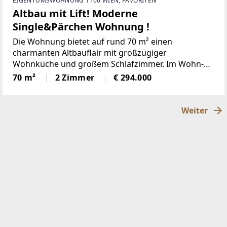
EIGENTUMSWOHNUNG 1100 WIEN, FAVORITEN
Altbau mit Lift! Moderne
Single&Pärchen Wohnung !
Die Wohnung bietet auf rund 70 m² einen
charmanten Altbauflair mit großzügiger
Wohnküche und großem Schlafzimmer. Im Wohn-
und Schlafzimmer ist Parkett verlegt, die übrigen
70 m²
2 Zimmer
€ 294.000
Bereiche inklusive Küchenzeile sind verfliest. Alle
notwendigen Küchengeräte sind
Weiter