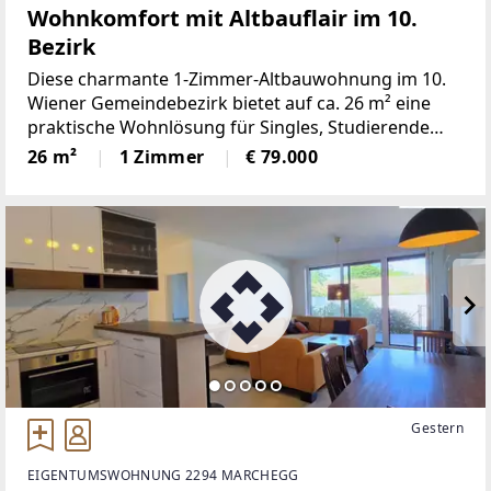
Wohnkomfort mit Altbauflair im 10.
Bezirk
Diese charmante 1-Zimmer-Altbauwohnung im 10.
Wiener Gemeindebezirk bietet auf ca. 26 m² eine
praktische Wohnlösung für Singles, Studierende
oder Pendler.Der helle Wohn- und Schlafraum bildet
26 m²
1 Zimmer
€ 79.000
das Herzstück der Wohnung und überzeugt durch
seine
Gestern
EIGENTUMSWOHNUNG 2294 MARCHEGG