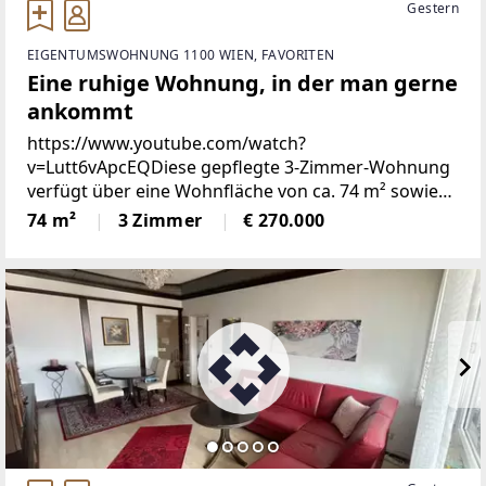
Gestern
EIGENTUMSWOHNUNG 1100 WIEN, FAVORITEN
Eine ruhige Wohnung, in der man gerne
ankommt
https://www.youtube.com/watch?
v=Lutt6vApcEQDiese gepflegte 3-Zimmer-Wohnung
verfügt über eine Wohnfläche von ca. 74 m² sowie
eine rund 4 m² große Loggia und überzeugt durch
74 m²
3 Zimmer
€ 270.000
ihre ruhige Hoflage sowie eine praktische
Raumaufteilung.Die Wohnung