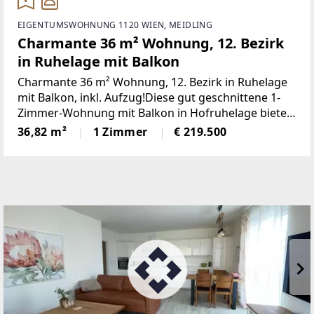
EIGENTUMSWOHNUNG 1120 WIEN, MEIDLING
Charmante 36 m² Wohnung, 12. Bezirk
in Ruhelage mit Balkon
Charmante 36 m² Wohnung, 12. Bezirk in Ruhelage
mit Balkon, inkl. Aufzug!Diese gut geschnittene 1-
Zimmer-Wohnung mit Balkon in Hofruhelage bietet
auf ca. 36 m² eine ideale Kombination aus
36,82 m²
1 Zimmer
€ 219.500
Wohnkomfort, praktischer Raumaufteilung und
hervorragender