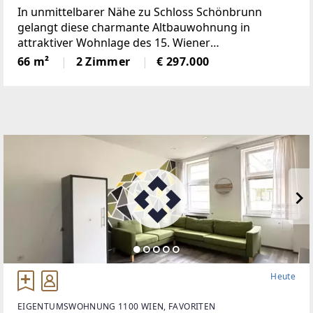
In unmittelbarer Nähe zu Schloss Schönbrunn
gelangt diese charmante Altbauwohnung in
attraktiver Wohnlage des 15. Wiener
Gemeindebezirks zum Verkauf. Die Wohnung
66 m²
2 Zimmer
€ 297.000
wurde vor etwa fünf Jahren hochwertig saniert und
überzeugt mit einer gelungenen Kombination
Heute
EIGENTUMSWOHNUNG 1100 WIEN, FAVORITEN