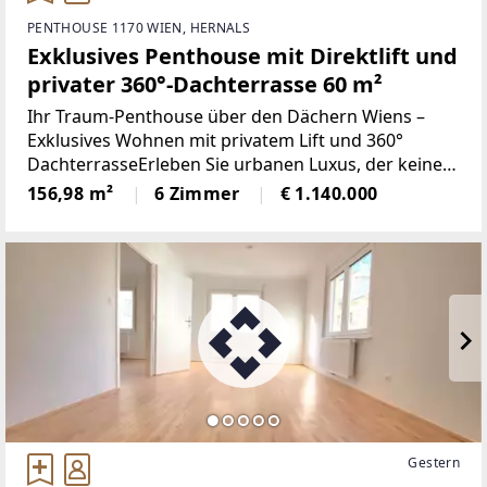
PENTHOUSE 1170 WIEN, HERNALS
Exklusives Penthouse mit Direktlift und
privater 360°-Dachterrasse 60 m²
Ihr Traum-Penthouse über den Dächern Wiens –
Exklusives Wohnen mit privatem Lift und 360°
DachterrasseErleben Sie urbanen Luxus, der keine
Wünsche offenlässt! Dieses außergewöhnliche
156,98 m²
6 Zimmer
€ 1.140.000
Penthouse in 1170 Wien verbindet großzügiges
Wohnen mit spektakulären
Gestern