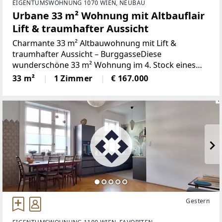
EIGENTUMSWOHNUNG 1070 WIEN, NEUBAU
Urbane 33 m² Wohnung mit Altbauflair
Lift & traumhafter Aussicht
Charmante 33 m² Altbauwohnung mit Lift &
traumhafter Aussicht – BurggasseDiese
wunderschöne 33 m² Wohnung im 4. Stock eines
gepflegten Altbaus mit Lift vereint urbanes
33 m²
1 Zimmer
€ 167.000
Lebensgefühl mit klassischem Wiener Flair.Gelegen
in der Burggasse,
Gestern