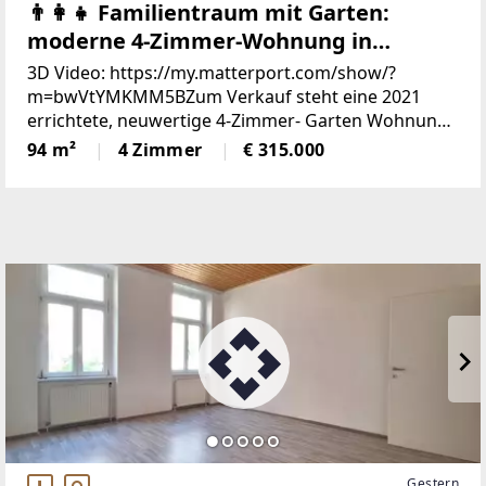
👨‍👩‍👧 Familientraum mit Garten:
moderne 4-Zimmer-Wohnung in
Marchegg
3D Video: https://my.matterport.com/show/?
m=bwVtYMKMM5BZum Verkauf steht eine 2021
errichtete, neuwertige 4-Zimmer- Garten Wohnung.
Die Immobilie wurde nur wenig bewohnt und
94 m²
4 Zimmer
€ 315.000
befindet sich in einem ausgezeichneten Zustand.Die
zentral begehbare
Gestern