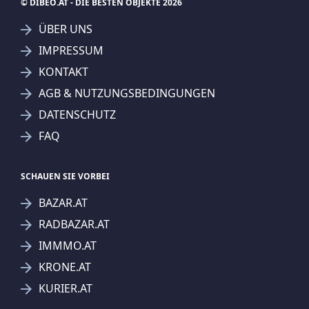
© DIBEO.AT - DIE BESTEN OBJEKTE 2026
ÜBER UNS
IMPRESSUM
KONTAKT
SUCHAGENT ANLEGEN FÜR DIE
AGB & NUTZUNGSBEDINGUNGEN
AKTUELLEN SUCHKRITERIEN
DATENSCHUTZ
4M Immobilien&Consulting GmbH & Co KG
Wohnungen
FAQ
Treffer verfeinern
Ich stimme der Verarbeitung meiner Daten, wie
SCHAUEN SIE VORBEI
in den
Datenschutzbestimmungen
beschrieben,
BAZAR.AT
zu.
RADBAZAR.AT
IMMMO.AT
KRONE.AT
KURIER.AT
Suchagent anlegen
Jetzt Suchagent anlegen