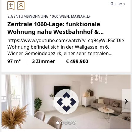
Gestern
EIGENTUMSWOHNUNG 1060 WIEN, MARIAHILF
Zentrale 1060-Lage: funktionale
Wohnung nahe Westbahnhof &
Mariahilfer Straße
https://www.youtube.com/watch?v=cq94yWLF5cIDie
Wohnung befindet sich in der Wallgasse im 6.
Wiener Gemeindebezirk, einer sehr zentralen
innerstädtischen Lage zwischen Westbahnhof und
97 m²
3 Zimmer
€ 499.900
Mariahilfer Straße.Die Umgebung ist stark urban
geprägt