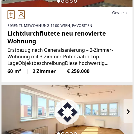
Gestern
EIGENTUMSWOHNUNG 1100 WIEN, FAVORITEN
Lichtdurchflutete neu renovierte
Wohnung
Erstbezug nach Generalsanierung – 2-Zimmer-
Wohnung mit 3-Zimmer-Potenzial in Top-
LageObjektbeschreibungDiese hochwertig
generalsanierte 2-Zimmer-Wohnung überzeugt
60 m²
2 Zimmer
€ 259.000
durch ihre durchdachte Raumaufteilung, helle
Wohnatmosphäre und ihr enormes
Entwicklungspotenzial.