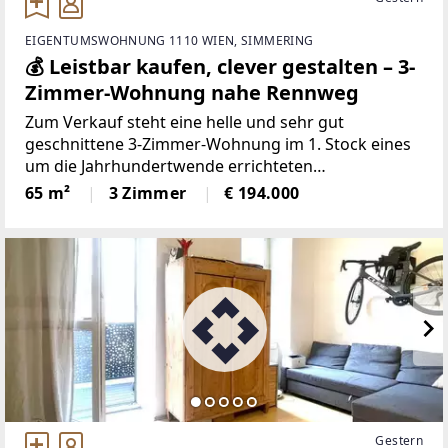
EIGENTUMSWOHNUNG 1110 WIEN, SIMMERING
💰 Leistbar kaufen, clever gestalten – 3-
Zimmer-Wohnung nahe Rennweg
Zum Verkauf steht eine helle und sehr gut
geschnittene 3-Zimmer-Wohnung im 1. Stock eines
um die Jahrhundertwende errichteten
Mehrparteienhauses.Die Wohnung überzeugt vor
65 m²
3 Zimmer
€ 194.000
allem durch ihre außergewöhnlich ruhige Lage:
Sämtliche Zimmer sind zu den
Gestern