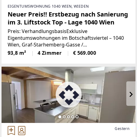
EIGENTUMSWOHNUNG 1040 WIEN, WIEDEN
Neuer Preis!! Erstbezug nach Sanierung
im 3. Liftstock Top - Lage 1040 Wien
Preis: VerhandlungsbasisExklusive
Eigentumswohnungen im Botschaftsviertel – 1040
Wien, Graf-Starhemberg-Gasse /
RainergasseObjektbeschreibungInmitten des
93,8 m²
4 Zimmer
€ 569.000
mondänen Botschaftsviertels des 4. Bezirks, in
unmittelbarer Nähe zum Belvedere
Gestern