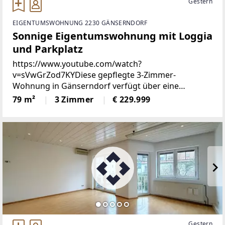
Gestern
EIGENTUMSWOHNUNG 2230 GÄNSERNDORF
Sonnige Eigentumswohnung mit Loggia
und Parkplatz
https://www.youtube.com/watch?
v=sVwGrZod7KYDiese gepflegte 3-Zimmer-
Wohnung in Gänserndorf verfügt über eine
Klimaanlage im Wohnzimmer, die an heißen Tagen
79 m²
3 Zimmer
€ 229.999
für angenehme Temperaturen sorgt. Mit einer
Wohnfläche von ca. 79 m² und einer
Südostausrichtung
Gestern