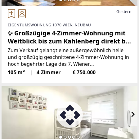
Gestern
EIGENTUMSWOHNUNG 1070 WIEN, NEUBAU
✨ Großzügige 4-Zimmer-Wohnung mit
Weitblick bis zum Kahlenberg direkt bei
Burggasse/Stadthalle
Zum Verkauf gelangt eine außergewöhnlich helle
und großzügig geschnittene 4-Zimmer-Wohnung in
hoch begehrter Lage des 7. Wiener
Gemeindebezirks. Die Wohnung befindet sich in
105 m²
4 Zimmer
€ 750.000
einem modernen Aufbau eines gepflegten Altbaus
und vereint damit klassischen