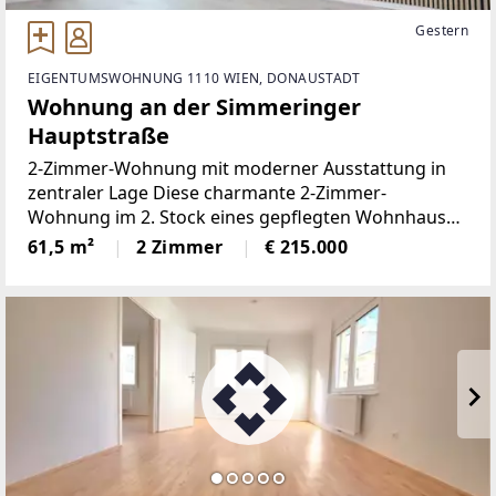
Gestern
EIGENTUMSWOHNUNG 1110 WIEN, DONAUSTADT
Wohnung an der Simmeringer
Hauptstraße
2-Zimmer-Wohnung mit moderner Ausstattung in
zentraler Lage Diese charmante 2-Zimmer-
Wohnung im 2. Stock eines gepflegten Wohnhauses
befindet sich in zentraler Lage der Simmeringer
61,5 m²
2 Zimmer
€ 215.000
Hauptstraße und überzeugt durch ihre helle
Atmosphäre, den durchdachten