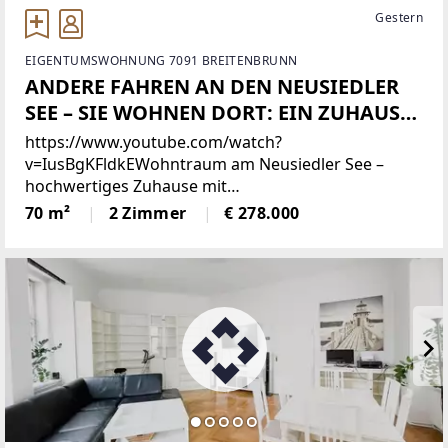
Gestern
EIGENTUMSWOHNUNG 7091 BREITENBRUNN
ANDERE FAHREN AN DEN NEUSIEDLER
SEE – SIE WOHNEN DORT: EIN ZUHAUSE
ZWISCHEN HIMMEL, RUHE, FREIHEIT
https://www.youtube.com/watch?
UND 365 TAGEN URLAUBSGEFÜHL
v=IusBgKFldkEWohntraum am Neusiedler See –
hochwertiges Zuhause mit
SeeleObjektbeschreibungEingebettet zwischen See,
70 m²
2 Zimmer
€ 278.000
Himmel und Natur liegt diese besondere Wohnung,
die mehr ist als Wohnraum – sie ist