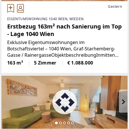
Gestern
EIGENTUMSWOHNUNG 1040 WIEN, WIEDEN
Erstbezug 163m² nach Sanierung im Top
- Lage 1040 Wien
Exklusive Eigentumswohnungen im
Botschaftsviertel – 1040 Wien, Graf-Starhemberg-
Gasse / RainergasseObjektbeschreibungInmitten
des mondänen Botschaftsviertels des 4. Bezirks, in
163 m²
5 Zimmer
€ 1.088.000
unmittelbarer Nähe zum Belvedere und seinen
prachtvollen Parkanlagen,