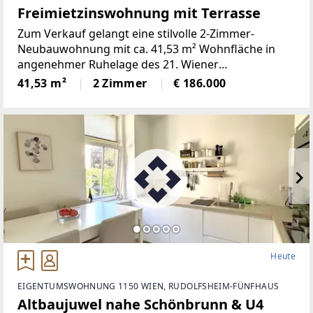
Freimietzinswohnung mit Terrasse
Zum Verkauf gelangt eine stilvolle 2-Zimmer-
Neubauwohnung mit ca. 41,53 m² Wohnfläche in
angenehmer Ruhelage des 21. Wiener
Gemeindebezirks. Die 2021 fertiggestellte Wohnung
41,53 m²
2 Zimmer
€ 186.000
punktet mit einer effizienten Raumaufteilung, hellen
Wohnräumen und einer einladenden
Heute
EIGENTUMSWOHNUNG 1150 WIEN, RUDOLFSHEIM-FÜNFHAUS
Altbaujuwel nahe Schönbrunn & U4