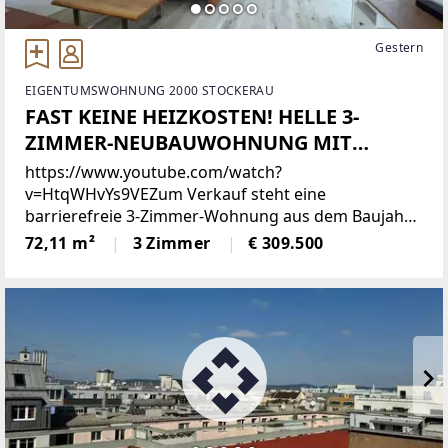
Gestern
EIGENTUMSWOHNUNG 2000 STOCKERAU
FAST KEINE HEIZKOSTEN! HELLE 3-
ZIMMER-NEUBAUWOHNUNG MIT
SONNENBALKON & AUTOABSTELLPLATZ
https://www.youtube.com/watch?
v=HtqWHvYs9VEZum Verkauf steht eine
barrierefreie 3-Zimmer-Wohnung aus dem Baujahr
2017 mit ca. 77 m² Wohnfläche, die modernes
72,11 m²
3 Zimmer
€ 309.500
Wohnen mit praktischem Komfort verbindet. Alle
Zimmer sind zentral begehbar und bieten eine