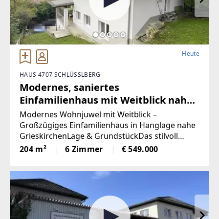
Heute
HAUS 4707 SCHLÜSSLBERG
Modernes, saniertes
Einfamilienhaus mit Weitblick nahe
Grieskirchen
Modernes Wohnjuwel mit Weitblick –
Großzügiges Einfamilienhaus in Hanglage nahe
GrieskirchenLage & GrundstückDas stilvoll
sanierte Einfamilienhaus präsentiert sich als
204 m²
6 Zimmer
€ 549.000
echtes