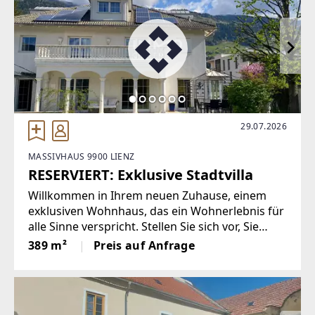
http://www.absolut-immobilien.com
EMAIL
lahoda@absolut-immobilien.com
29.07.2026
MASSIVHAUS 9900 LIENZ
RESERVIERT: Exklusive Stadtvilla
Willkommen in Ihrem neuen Zuhause, einem
exklusiven Wohnhaus, das ein Wohnerlebnis für
alle Sinne verspricht. Stellen Sie sich vor, Sie
genießen täglich den atemberaubenden Blick
389 m²
Preis auf Anfrage
auf die majestätische Lienzer Bergwelt und die
imposanten Dolomiten. Hier,