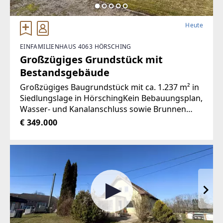
Heute
EINFAMILIENHAUS 4063 HÖRSCHING
Großzügiges Grundstück mit
Bestandsgebäude
Großzügiges Baugrundstück mit ca. 1.237 m² in
Siedlungslage in HörschingKein Bebauungsplan,
Wasser- und Kanalanschluss sowie Brunnen
vorhanden, Grundstück wird noch geteilt -
€ 349.000
Teilungsentwurf vorhanden;Die Liegenschaft
bietet ein Wohngebäude