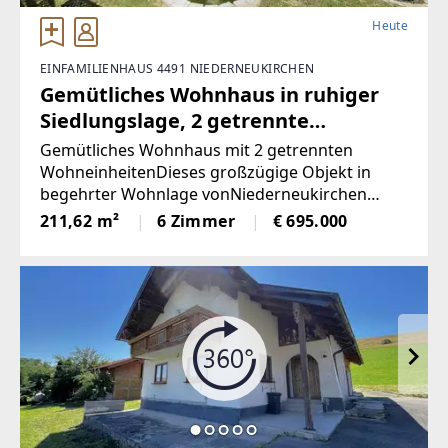
Heute
EINFAMILIENHAUS 4491 NIEDERNEUKIRCHEN
Gemütliches Wohnhaus in ruhiger
Siedlungslage, 2 getrennte
Wohneinheiten
Gemütliches Wohnhaus mit 2 getrennten
WohneinheitenDieses großzügige Objekt in
begehrter Wohnlage vonNiederneukirchen
überzeugt durch seine durchdachte
211,62 m²
6 Zimmer
€ 695.000
Raumaufteilung, guteAusstattung und ein
großes Grundstück.