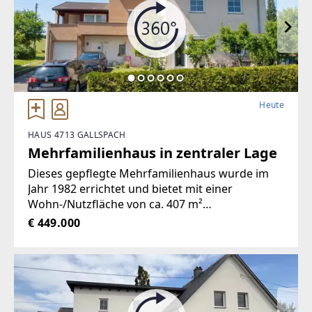
Heute
HAUS 4713 GALLSPACH
Mehrfamilienhaus in zentraler Lage
Dieses gepflegte Mehrfamilienhaus wurde im
Jahr 1982 errichtet und bietet mit einer
Wohn-/Nutzfläche von ca. 407 m²
außergewöhnlich viel Platz. Die Liegenschaft
€ 449.000
befindet sich auf einem ca. 914 m² großen
Grundstück in zentraler Lage von Gallspach und