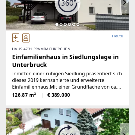
Heute
HAUS 4731 PRAMBACHKIRCHEN
Einfamilienhaus in Siedlungslage in
Unterbruck
Inmitten einer ruhigen Siedlung präsentiert sich
dieses 2019 kernsanierte und erweiterte
Einfamilienhaus.Mit einer Grundfläche von ca.
851 m² und einer durchdacht
126,87 m²
€ 389.000
gestalteten Wohnfläche von ca. 126 m² bietet
dieses Zuhause ein