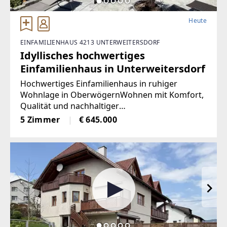
Heute
EINFAMILIENHAUS 4213 UNTERWEITERSDORF
Idyllisches hochwertiges
Einfamilienhaus in Unterweitersdorf
Hochwertiges Einfamilienhaus in ruhiger
Wohnlage in OberwögernWohnen mit Komfort,
Qualität und nachhaltiger
EnergieversorgungDieses gepflegte
5 Zimmer
€ 645.000
Einfamilienhaus befindet sich in einer ruhigen
Wohnsiedlung im Ortsteil