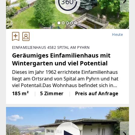
Heute
EINFAMILIENHAUS 4582 SPITAL AM PYHRN
Geräumiges Einfamilienhaus mit
Wintergarten und viel Potential
Dieses im Jahr 1962 errichtete Einfamilienhaus
liegt am Ortsrand von Spital am Pyhrn und hat
viel Potentail.Das Wohnhaus befindet sich in
einer attraktiven Wohngegend in unmittelbarer
185 m²
5 Zimmer
Preis auf Anfrage
Nähe zum Ortszentrum Spital am Pyhrn mit
seinem barocken