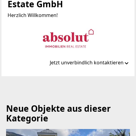
Estate GmbH
Herzlich Willkommen!
Jetzt unverbindlich kontaktieren
Standort
Schmittenstraße 4
5700 Zell am See
Neue Objekte aus dieser
TELEFON
Kategorie
+43 (0)6542 701 42
WEBSITE