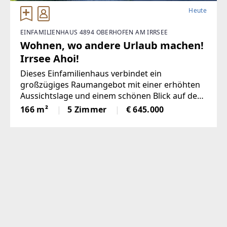
Heute
EINFAMILIENHAUS 4894 OBERHOFEN AM IRRSEE
Wohnen, wo andere Urlaub machen!
Irrsee Ahoi!
Dieses Einfamilienhaus verbindet ein
großzügiges Raumangebot mit einer erhöhten
Aussichtslage und einem schönen Blick auf den
Irrsee aus dem Obergeschoss. Auf ca. 166 m²
166 m²
5 Zimmer
€ 645.000
Wohnfläche eröffnet sich Ihnen ein Zuhause mit
viel Potenzial, das besonders für