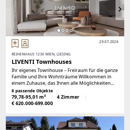
29.07.2026
REIHENHAUS 1230 WIEN, LIESING
LIVENTI Townhouses
Ihr eigenes Townhouse – Freiraum für die ganze
Familie und Ihre Wohnträume Willkommen in
einem Zuhause, das Ihnen alle Möglichkeiten
bietet. Dieses moderne Townhouse vereint
8 passende Objekte
großzügiges Wohnen, einen privaten Garten
79,78-95,01 m²
4 Zimmer
und ein außergewöhnliches
€ 620.000-699.000