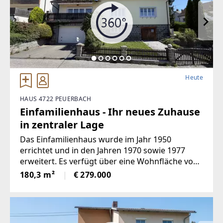
Heute
HAUS 4722 PEUERBACH
Einfamilienhaus - Ihr neues Zuhause
in zentraler Lage
Das Einfamilienhaus wurde im Jahr 1950
errichtet und in den Jahren 1970 sowie 1977
erweitert. Es verfügt über eine Wohnfläche von
ca. 180 m², die sich auf Erdgeschoss und
180,3 m²
€ 279.000
Obergeschoss verteilt.Zusätzlich stehen im
Kellergeschoss inklusive Garage