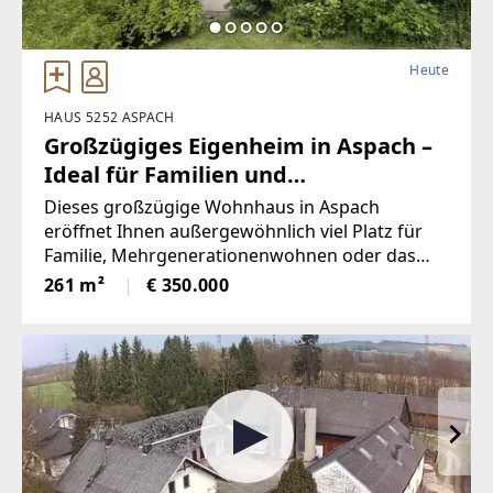
Heute
HAUS 5252 ASPACH
Großzügiges Eigenheim in Aspach –
Ideal für Familien und
Mehrgenerationenwohnen
Dieses großzügige Wohnhaus in Aspach
eröffnet Ihnen außergewöhnlich viel Platz für
Familie, Mehrgenerationenwohnen oder das
komfortable Arbeiten von zuhause. Auf rund
261 m²
€ 350.000
261 m² Wohnfläche verteilen sich über drei
Etagen insgesamt sechs Schlafzimmer sowie