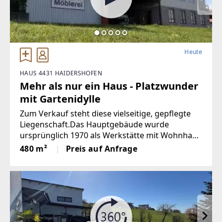
Heute
HAUS 4431 HAIDERSHOFEN
Mehr als nur ein Haus - Platzwunder
mit Gartenidylle
Zum Verkauf steht diese vielseitige, gepflegte
Liegenschaft.Das Hauptgebäude wurde
ursprünglich 1970 als Werkstätte mit Wohnhaus
errichtet und in den Jahren 1980 erweitert sowie
480 m²
Preis auf Anfrage
2000 weiter umgebaut. Das Gebäude wurde
stets gepflegt und optimiert.