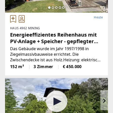
Heute
HAUS 4962 MINING
Energieeffizientes Reihenhaus mit
PV-Anlage + Speicher - gepflegter
Garten
Das Gebäude wurde im Jahr 1997/1998 in
Ziegelmassivbauweise errichtet. Die
Zwischendecke ist aus Holz.Heizung: elektrische
Nachtspeicherofen in Kombination mit PV-
152 m²
3 Zimmer
€ 450.000
Anlagen mitsamt Speicher auf dem Hausdach
und der Doppelgarage.Anschlüsse: