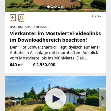
Heute
BAUERNHAUS 3350 HAAG
Vierkanter im Mostviertel-Videolinks
im Downloadbereich beachten!
Der "Hof Schwarzharold" liegt idyllisch auf einer
Anhöhe in Alleinlage mit traumhaftem Ausblick
vom Mostviertel bis ins Mühlviertel.Das
Grundstück ist arrondiert und umfasst
640 m²
€ 2.950.000