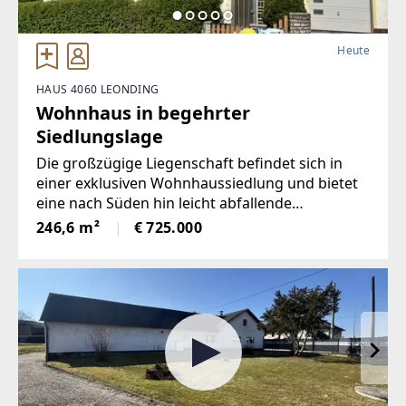
Heute
HAUS 4060 LEONDING
Wohnhaus in begehrter
Siedlungslage
Die großzügige Liegenschaft befindet sich in
einer exklusiven Wohnhaussiedlung und bietet
eine nach Süden hin leicht abfallende
Grundstücksfläche von 975 m².Geboten wird ein
246,6 m²
€ 725.000
zweigeschoßiges Wohnhaus mit zwei
Wohneinheiten samt angebauter Einzelgarage