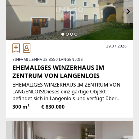
29.07.2026
EINFAMILIENHAUS 3550 LANGENLOIS
EHEMALIGES WINZERHAUS IM
ZENTRUM VON LANGENLOIS
EHEMALIGES WINZERHAUS IM ZENTRUM VON
LANGENLOIS!Dieses einzigartige Objekt
befindet sich in Langenlois und verfügt über
eine Gesamt Wohn/Nutzfläche von ca. 300 m².Es
300 m²
€ 830.000
besteht aus 2 Geschäftslokalen mit gesamt ca.
110 m² Fläche und 3 Wohnungen