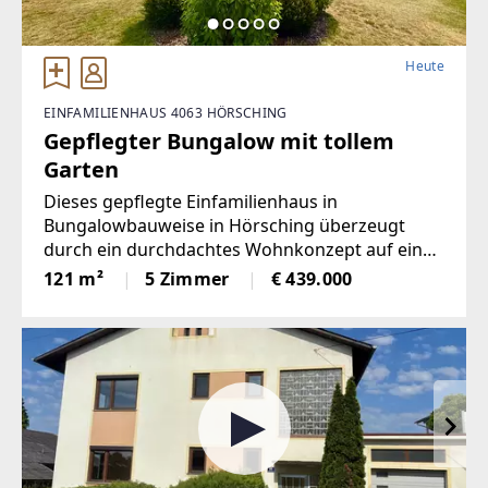
Heute
EINFAMILIENHAUS 4063 HÖRSCHING
Gepflegter Bungalow mit tollem
Garten
Dieses gepflegte Einfamilienhaus in
Bungalowbauweise in Hörsching überzeugt
durch ein durchdachtes Wohnkonzept auf einer
Ebene und ein großzügiges Platzangebot. Die
121 m²
5 Zimmer
€ 439.000
Immobilie verfügt über ca. 260 m²
Gesamtnutzfläche und eignet sich ideal für
Familien