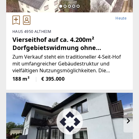
Heute
HAUS 4950 ALTHEIM
Vierseithof auf ca. 4.200m²
Dorfgebietswidmung ohne
Nutzgrund
Zum Verkauf steht ein traditioneller 4-Seit-Hof
mit umfangreicher Gebäudestruktur und
vielfältigen Nutzungsmöglichkeiten. Die
Liegenschaft bietet viel Raum für individuelle
188 m²
€ 395.000
Gestaltung und eignet sich ideal für Liebhaber
historischer Bausubstanz oder