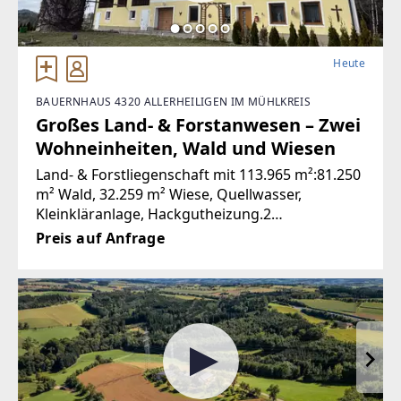
Heute
BAUERNHAUS 4320 ALLERHEILIGEN IM MÜHLKREIS
Großes Land- & Forstanwesen – Zwei
Wohneinheiten, Wald und Wiesen
Land- & Forstliegenschaft mit 113.965 m²:81.250
m² Wald, 32.259 m² Wiese, Quellwasser,
Kleinkläranlage, Hackgutheizung.2
Wohneinheiten: OG saniert; EG im
Preis auf Anfrage
Urzustand.Gesamt ca. 878 m² Wohn-/Nutzfläche
inkl. großer Nebengebäude,