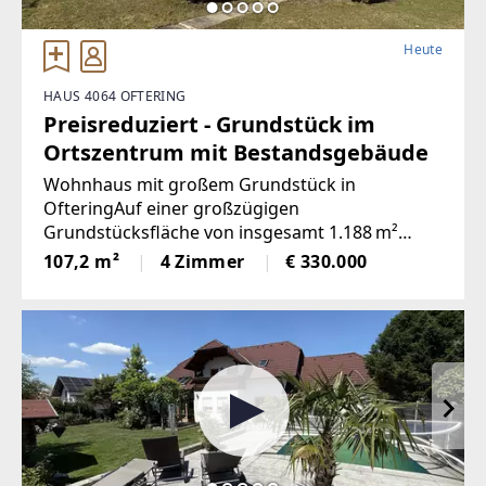
Heute
HAUS 4064 OFTERING
Preisreduziert - Grundstück im
Ortszentrum mit Bestandsgebäude
Wohnhaus mit großem Grundstück in
OfteringAuf einer großzügigen
Grundstücksfläche von insgesamt 1.188 m²
eröffnet sich viel Raum für Gartenliebhaber,
107,2 m²
4 Zimmer
€ 330.000
Familien mit Platzbedarf oder zukünftige
Bauvorhaben. Das Bestandsgebäude