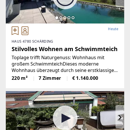
Heute
HAUS 4780 SCHÄRDING
Stilvolles Wohnen am Schwimmteich
Toplage trifft Naturgenuss: Wohnhaus mit
großem SchwimmteichDieses moderne
Wohnhaus überzeugt durch seine erstklassige
Lage und eine großzügige Wohnfläche von 220
220 m²
7 Zimmer
€ 1.140.000
m², die höchsten Wohnkomfort garantiert. Das
Haus bietet fünf