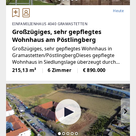
Heute
EINFAMILIENHAUS 4040 GRAMASTETTEN
Großzügiges, sehr gepflegtes
Wohnhaus am Pöstlingberg
Großzügiges, sehr gepflegtes Wohnhaus in
Gramastetten/PöstlingbergDieses gepflegte
Wohnhaus in Siedlungslage überzeugt durch
seine großzügige Raumaufteilung und
215,13 m²
6 Zimmer
€ 890.000
vielseitige Nutzungsmöglichkeiten. Mit einer
gesamten Wohnfläche