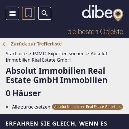
Zurück zur Trefferliste
Startseite
IMMO-Experten suchen
Absolut
Immobilien Real Estate GmbH
Absolut Immobilien Real
Estate GmbH Immobilien
0 Häuser
Alle zurücksetzen
Absolut Immobilien Real Estate GmbH
H
ERFAHREN SIE GLEICH, WENN ES