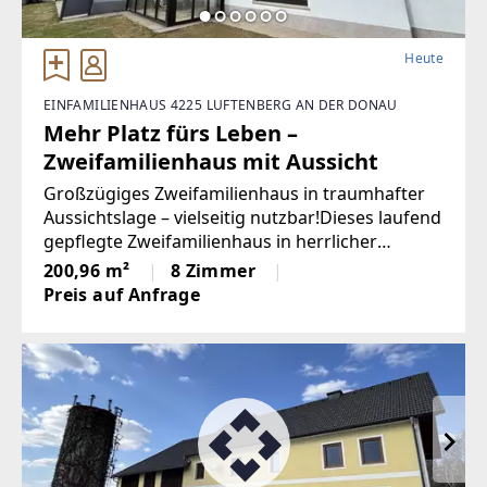
Heute
EINFAMILIENHAUS 4225 LUFTENBERG AN DER DONAU
Mehr Platz fürs Leben –
Zweifamilienhaus mit Aussicht
Großzügiges Zweifamilienhaus in traumhafter
Aussichtslage – vielseitig nutzbar!Dieses laufend
gepflegte Zweifamilienhaus in herrlicher
Aussichtslage bietet viel Platz für zwei Familien,
200,96 m²
8 Zimmer
Generationenwohnen oder eine Familie mit
Preis auf Anfrage
erhöhtem Raumbedarf.Das