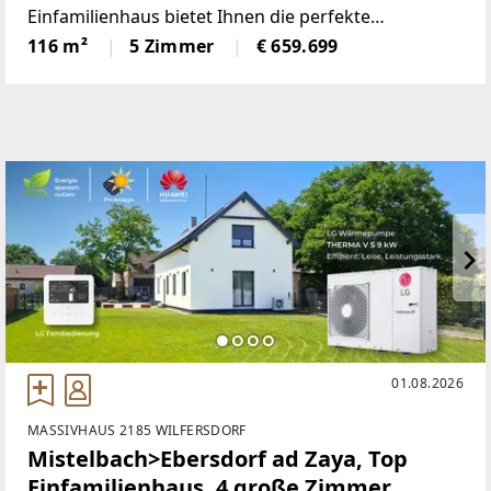
Einfamilienhaus bietet Ihnen die perfekte
Kombination aus modernem Wohnkomfort und
116 m²
5 Zimmer
€ 659.699
einer idyllischen Lage. Mit einem erschwinglichen
Kaufpreis in der Ausbaustufe,
01.08.2026
MASSIVHAUS 2185 WILFERSDORF
Mistelbach>Ebersdorf ad Zaya, Top
Einfamilienhaus, 4 große Zimmer