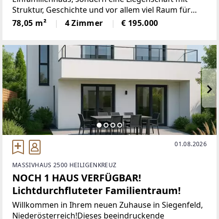
Struktur, Geschichte und vor allem viel Raum für
Entwicklung.Auf rund 3.566 m² Grundstücksfläche
78,05 m²
4 Zimmer
€ 195.000
befindet sich ein Ensemble aus Wohnhaus und
großzügigen
01.08.2026
MASSIVHAUS 2500 HEILIGENKREUZ
NOCH 1 HAUS VERFÜGBAR!
Lichtdurchfluteter Familientraum!
Willkommen in Ihrem neuen Zuhause in Siegenfeld,
Niederösterreich!Dieses beeindruckende