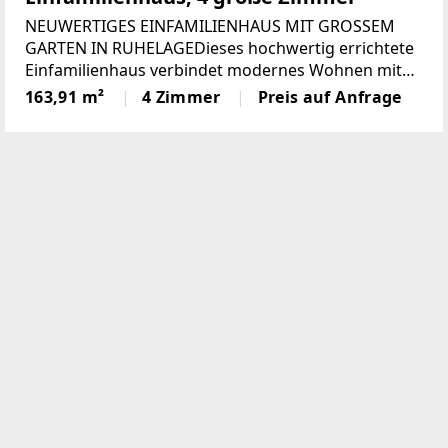
NEUWERTIGES EINFAMILIENHAUS MIT GROSSEM
GARTEN IN RUHELAGEDieses hochwertig errichtete
Einfamilienhaus verbindet modernes Wohnen mit
energieeffizienter Technik und einer durchdachten
163,91 m²
4 Zimmer
Preis auf Anfrage
Ausstattung. Auf rund 164 m² Wohnfläche und
einem 702 m² großen