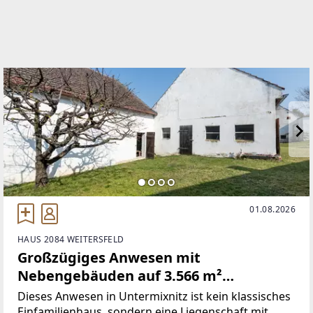
http://www.aom-immo.at
EMAIL
office@aom-immo.at
01.08.2026
HAUS 2084 WEITERSFELD
Großzügiges Anwesen mit
Nebengebäuden auf 3.566 m²
Grundstück – viel Potenzial in
Dieses Anwesen in Untermixnitz ist kein klassisches
Untermixnitz
Einfamilienhaus, sondern eine Liegenschaft mit