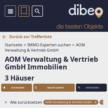
Zurück zur Trefferliste
Startseite
IMMO-Experten suchen
AOM
Verwaltung & Vertrieb GmbH
AOM Verwaltung & Vertrieb
GmbH Immobilien
3 Häuser
SUCHAGENT
VERFEINERN
Alle zurücksetzen
AOM Verwaltung & Vertrieb GmbH
Häu