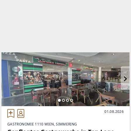
TELEFON
069911 650 314
WEBSITE
http://www.atrium-real.at
EMAIL
office@atriumglobal-investment.at
01.08.2026
GASTRONOMIE 1110 WIEN, SIMMERING