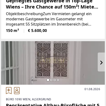
Gepflegtes Gastgewerbe in Top-Lage
Wiens – Ihre Chance auf 150m²! Miete
5.600€
ObjektbeschreibungZum Vermieten gelangt ein
modernes Gastgewerbe im Gasometer mit
insgesamt 55 Sitzplätzen im Innenbereich (bei
Feierlichkeiten bis zu 70 Plätze erweiterbar).
150 m²
€ 5.600,00
Ergänzend stehen ca. 30 Außenplätze sowie 25
weitere Plätze auf der Terrasse/Garten
01.08.2026
BÜRO 1090 WIEN, ALSERGRUND
Repräsentative Altbau-Bürofläche mit 5