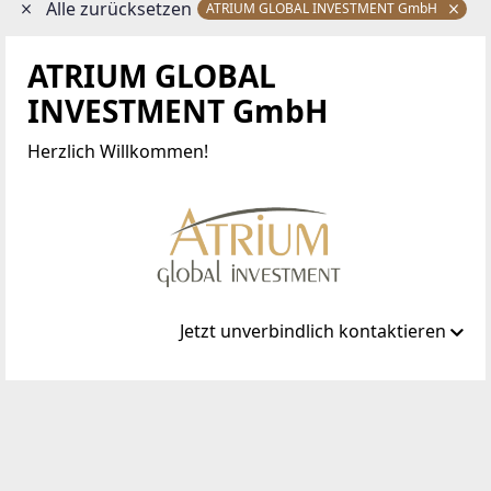
Alle zurücksetzen
ATRIUM GLOBAL INVESTMENT GmbH
G
ATRIUM GLOBAL
INVESTMENT GmbH
Herzlich Willkommen!
Jetzt unverbindlich kontaktieren
Standort
Stadiongasse 4
1010 Wien, Innere Stadt