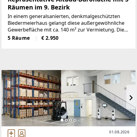
Räumen im 9. Bezirk
In einem generalsanierten, denkmalgeschützten
Biedermeierhaus gelangt diese außergewöhnliche
Gewerbefläche mit ca. 140 m² zur Vermietung. Die
repräsentative Altbaufläche befindet sich im 1.
5 Räume
€ 2.950
Obergeschoss und überzeugt durch großzügige
Raumhöhen, klassischen
01.08.2026