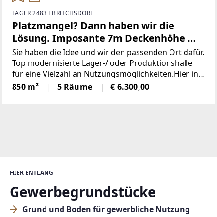
LAGER 2483 EBREICHSDORF
Platzmangel? Dann haben wir die
Lösung. Imposante 7m Deckenhöhe mit
ca. 810m² Nutzfläche und 40m²
Sie haben die Idee und wir den passenden Ort dafür.
Bürotrakt.
Top modernisierte Lager-/ oder Produktionshalle
für eine Vielzahl an Nutzungsmöglichkeiten.Hier in
Weigelsdorf, Bezirk Baden befindet sich das
850 m²
5 Räume
€ 6.300,00
großflächige Firmenareal mit einer modernen
Gewerbehalle
HIER ENTLANG
Gewerbegrundstücke
Grund und Boden für gewerbliche Nutzung