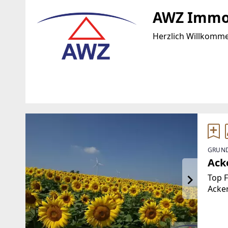
AWZ Immo-
Herzlich Willkomm
Standort
WEBSITE
https://awz.at/?se
Landstraße 3
4615 Holzhausen
EMAIL
GRUND
TELEFON
office@awz.at
Acke
+43 7243 / 58 6 34
Top F
Acker
Bonit
steht
Besi