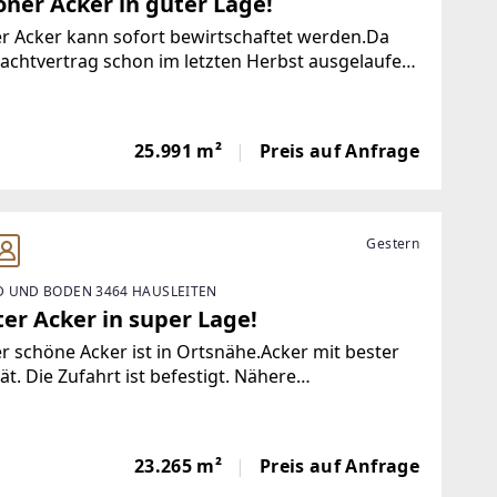
öner Acker in guter Lage!
r Acker kann sofort bewirtschaftet werden.Da
achtvertrag schon im letzten Herbst ausgelaufen
kann der Acker noch für diese Saison angebaut
n.Nähere Informationen erhalten Sie gerne bei
n Ing. Thalhammer unter 0664
25.991 m²
Preis auf Anfrage
Gestern
 UND BODEN 3464 HAUSLEITEN
er Acker in super Lage!
r schöne Acker ist in Ortsnähe.Acker mit bester
ät. Die Zufahrt ist befestigt. Nähere
mationen erhalten Sie gerne bei Herrn Ing.
ammer unter 0664 - 17 87 849.Weitere
bilien auf https://www.AWZ.at
23.265 m²
Preis auf Anfrage