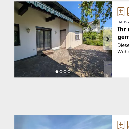
HAUS 
Ihr 
gemü
Dies
Wohne
und 
verbi
begei
ange