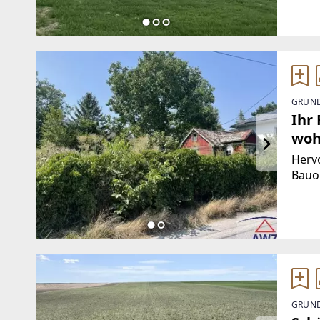
849.W
GRUND
Ihr
woh
Hervo
Bauo
m².E
könn
bauen
GRUND