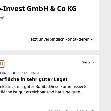
Invest GmbH & Co KG
en!
Jetzt unverbindlich kontaktieren
arch=&page=1
Gestern
 UND BODEN 2325 HIMBERG
rfläche in sehr guter Lage!
eldstück mit guter BonitätDiese kommassierte
fläche ist gut erreichbar und hat eine gute
ät.Preis: € 22.- / m² Das persönliche Gespräch
 für uns an oberster Stelle...Einen
chtigungstermin und weitere