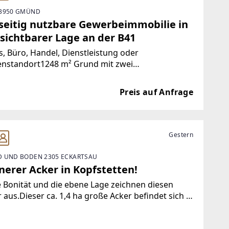
3950 GMÜND
lseitig nutzbare Gewerbeimmobilie in
 sichtbarer Lage an der B41
s, Büro, Handel, Dienstleistung oder
enstandort1248 m² Grund mit zwei
häftsgebäuden Nahe der Bundesstraße von
d Diese gepflegte und sofort nutzbare
Preis auf Anfrage
rbeimmobilie befindet sich am Ortsanfang von
manns bei Gmünd, direkt
Gestern
 UND BODEN 2305 ECKARTSAU
nerer Acker in Kopfstetten!
 Bonität und die ebene Lage zeichnen diesen
 aus.Dieser ca. 1,4 ha große Acker befindet sich in
 Lage.Nähere Informationen erhalten Sie gerne
errn Ing. Thalhammer unter 0664 - 17 87