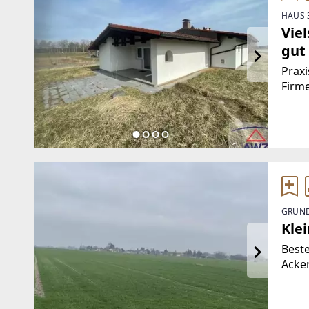
HAUS 
Vie
gut
Praxi
Firm
Gesc
Gmün
Gewe
Diet
GRUND
Klei
Beste
Acker
guter
bei H