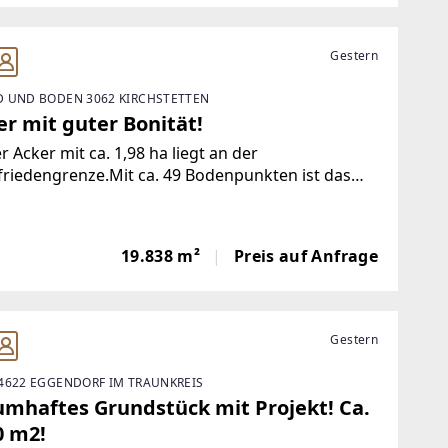
Gestern
 UND BODEN 3062 KIRCHSTETTEN
r mit guter Bonität!
r Acker mit ca. 1,98 ha liegt an der
riedengrenze.Mit ca. 49 Bodenpunkten ist das
stück für diese Region sehr gut!Nähere
mationen erhalten Sie gerne bei Herrn Ing.
ammer unter 0664 - 17 87 849.Weitere
19.838 m²
Preis auf Anfrage
bilien
Gestern
4622 EGGENDORF IM TRAUNKREIS
umhaftes Grundstück mit Projekt! Ca.
0 m2!