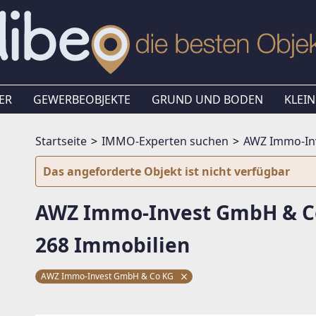
ER
GEWERBEOBJEKTE
GRUND UND BODEN
KLEIN
Startseite
IMMO-Experten suchen
AWZ Immo-In
Das angeforderte Objekt ist nicht verfügbar
AWZ Immo-Invest GmbH & C
268 Immobilien
AWZ Immo-Invest GmbH & Co KG