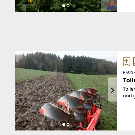
HAUS 
Tol
Tolle
und g
ha.Da
Stell
Besic