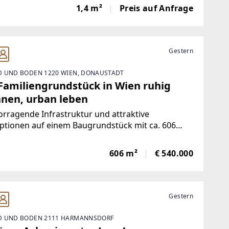
eitere Immobilien auf
1,4 m²
Preis auf Anfrage
Gestern
 UND BODEN 1220 WIEN, DONAUSTADT
 Familiengrundstück in Wien ruhig
nen, urban leben
rragende Infrastruktur und attraktive
ptionen auf einem Baugrundstück mit ca. 606
in Platz, an dem Kinder unbeschwert aufwachsen
enSie möchten Ihr eigenes Zuhause in Wien
606 m²
€ 540.000
, wünschen sich für Ihre Familie
Gestern
 UND BODEN 2111 HARMANNSDORF