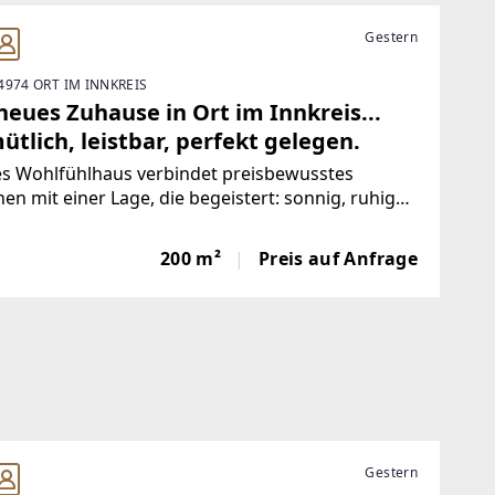
Gestern
4974 ORT IM INNKREIS
neues Zuhause in Ort im Innkreis...
tlich, leistbar, perfekt gelegen.
es Wohlfühlhaus verbindet preisbewusstes
n mit einer Lage, die begeistert: sonnig, ruhig
dennoch zentral gelegen!Dieses Wohlfühlhaus
ndet preisbewusstes Wohnen mit einer Lage, die
200 m²
Preis auf Anfrage
stert: sonnig, ruhig und dennoch gut
bunden.
Gestern