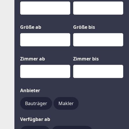
Kauf
Gewerbeobjekte
Miete
Grund und Boden
Mietkauf
Kleinobjekte
Größe ab
Größe bis
Zimmer ab
Zimmer bis
Anbieter
Bauträger
Makler
Verfügbar ab