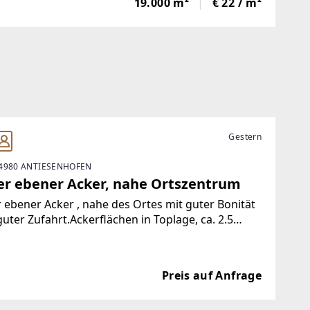
19.000 m²
€ 22 / m²
Gestern
4980 ANTIESENHOFEN
ler ebener Acker, nahe Ortszentrum
r ebener Acker , nahe des Ortes mit guter Bonität
uter Zufahrt.Ackerflächen in Toplage, ca. 2.5
s persönliche Gespräch steht für uns an oberster
e...Nähere Informationen und einen
htigungstermin erhalten
Preis auf Anfrage