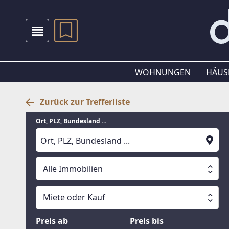
WOHNUNGEN
HÄUS
Zurück zur Trefferliste
Ort, PLZ, Bundesland ...
Alle Immobilien
Alle Immobilien
Miete oder Kauf
Suche läuft
Wohnungen
Miete oder Kauf
Preis ab
Preis bis
Häuser