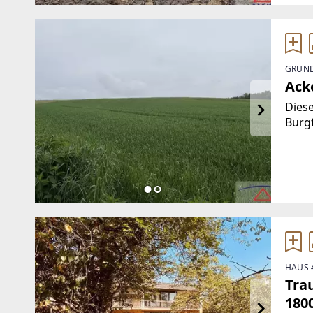
GRUND
Acke
Diese
Burgf
Grund
Infor
Thalh
Immo
HAUS 
Tra
180