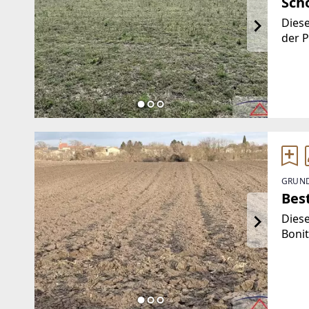
Sch
Diese
der P
ist, 
werde
Herr
GRUND
Best
Diese
Bonit
Infor
Thalh
Immo