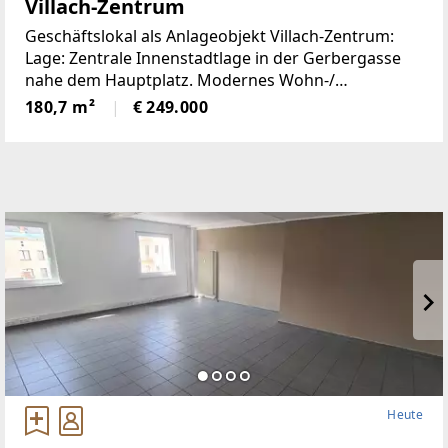
Villach-Zentrum
Geschäftslokal als Anlageobjekt Villach-Zentrum:
Lage: Zentrale Innenstadtlage in der Gerbergasse
nahe dem Hauptplatz. Modernes Wohn-/
Geschäftsgebäude in gut einsehbarer Lage. Das
180,7 m²
€ 249.000
Lokal eignet sich für einen Handelsbetrieb oder
Heute