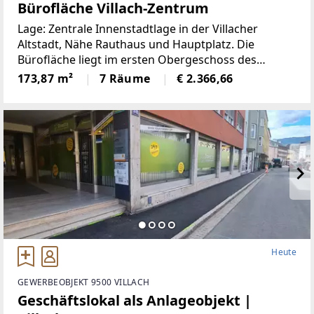
Bürofläche Villach-Zentrum
Lage: Zentrale Innenstadtlage in der Villacher
Altstadt, Nähe Rauthaus und Hauptplatz. Die
Bürofläche liegt im ersten Obergeschoss des
renovierten Altbaus. Raumaufteilung: Gang, 6
173,87 m²
7 Räume
€ 2.366,66
Büroräume, großer Besprechungsraum 2 WC -
Anlagen,
Heute
GEWERBEOBJEKT 9500 VILLACH
Geschäftslokal als Anlageobjekt |