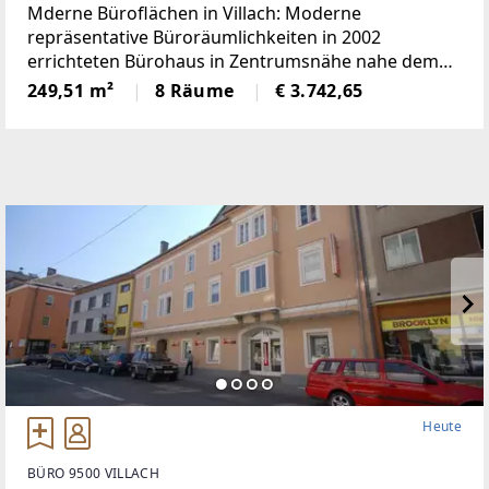
Mderne Büroflächen in Villach: Moderne
repräsentative Büroräumlichkeiten in 2002
errichteten Bürohaus in Zentrumsnähe nahe dem
Landeskrankenhaus. Die Flächen sind je nach Bedarf
249,51 m²
8 Räume
€ 3.742,65
intern relativ flexibel zu unterteilen. Das heißt es
können
Heute
BÜRO 9500 VILLACH