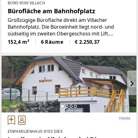
BÜRO 9500 VILLACH
Bürofläche am Bahnhofplatz
Großzügige Bürofläche direkt am Villacher
Bahnhofplatz. Die Büroeinheit liegt nord- und
südseitig im zweiten Obergeschoss mit Lift.
Öffentliche Tiefgarage unter dem Bahnhofplatz
152,4 m²
6 Räume
€ 2.250,37
(auch Jahresplätze mietbar.) Raumaufteilung:
Vorraum, 6
Heute
EINFAMILIENHAUS 9103 DIEX