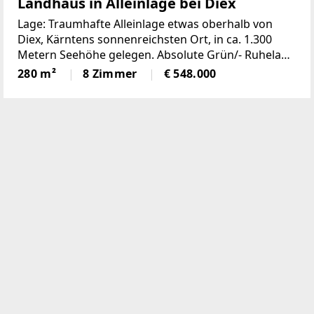
Landhaus in Alleinlage bei Diex
Lage: Traumhafte Alleinlage etwas oberhalb von
Diex, Kärntens sonnenreichsten Ort, in ca. 1.300
Metern Seehöhe gelegen. Absolute Grün/- Ruhelage
auf kleiner Waldlichtung. Grundstück: 4.163 m²
280 m²
8 Zimmer
€ 548.000
Wald- und Grünlandgrundstück. Teils