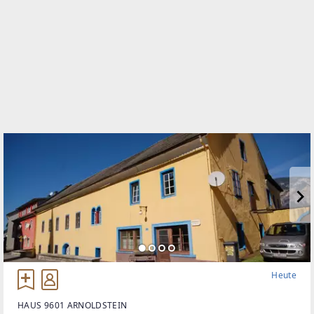
TELEFON
042 42 / 24 2 64
WEBSITE
http://www.immobilien-barta.at
EMAIL
office@immobilien-barta.at
Heute
HAUS 9601 ARNOLDSTEIN