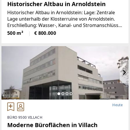
Historischer Altbau in Arnoldstein
Historischer Altbau in Arnoldstein: Lage: Zentrale
Lage unterhalb der Klosterruine von Arnoldstein.
Erschließung: Wasser-, Kanal- und Stromanschlüsse
gegeben Grundstück: 4.354 m² komplett ebene
500 m²
€ 800.000
Gesamtfläche,
Heute
BÜRO 9500 VILLACH
Moderne Büroflächen in Villach