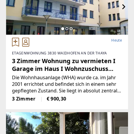
Heute
ETAGENWOHNUNG 3830 WAIDHOFEN AN DER THAYA
3 Zimmer Wohnung zu vermieten I
Garage im Haus I Wohnzuschuss
möglich
Die Wohnhausanlage (WHA) wurde ca. im Jahr
2001 errichtet und befindet sich in einem sehr
gepflegten Zustand. Sie liegt in absolut zentraler
Lage, nur wenige Schritte vom Hauptplatz
3 Zimmer
€ 900,30
Waidhofen an der Thaya entfernt.Innerhalb der
WHA befindet sich