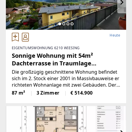
Heute
EIGENTUMSWOHNUNG 6210 WIESING
Sonnige Wohnung mit 54m²
Dachterrasse in Traumlage
(Provisionsfrei)
Die großzügig geschnittene Wohnung befindet
sich im 2. Stock einer 2001 in Massivbauweise er
richteten Wohnanlage mit zwei Gebäuden. Der
Bezug kannnach
87 m²
3 Zimmer
€ 514.900