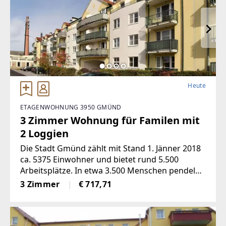
Heute
ETAGENWOHNUNG 3950 GMÜND
3 Zimmer Wohnung für Familen mit
2 Loggien
Die Stadt Gmünd zählt mit Stand 1. Jänner 2018
ca. 5375 Einwohner und bietet rund 5.500
Arbeitsplätze. In etwa 3.500 Menschen pendeln
täglich ausden benachbarten Orten und
3 Zimmer
€ 717,71
Bezirken hierher an ihren Arbeitsplatz. Gmünd
ist somit neben Krems die wirtschaftlich