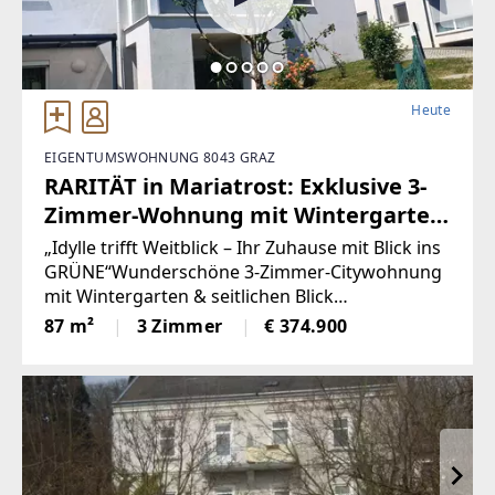
Heute
EIGENTUMSWOHNUNG 8043 GRAZ
RARITÄT in Mariatrost: Exklusive 3-
Zimmer-Wohnung mit Wintergarten,
unverbaubarem Grünblick &
„Idylle trifft Weitblick – Ihr Zuhause mit Blick ins
seitlichem Blick zur Basilika!
GRÜNE“Wunderschöne 3-Zimmer-Citywohnung
mit Wintergarten & seitlichen Blick
Besichtigungsmöglichkeit: am
zurBasilikaHighlights auf einen Blick *
87 m²
3 Zimmer
€ 374.900
Wochenende oder am Dienstag!
Wohnfläche: ca. 87 m²
Nutzen Sie die Chance!
(Provisionsfrei)