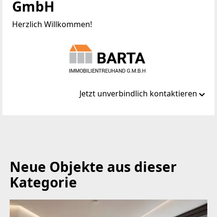
GmbH
Herzlich Willkommen!
Jetzt unverbindlich kontaktieren
Standort
Bahnhofplatz 9
9500 Villach-Völkendorf
Neue Objekte aus dieser
TELEFON
Kategorie
042 42 / 24 2 64
WEBSITE
http://www.immobilien-barta.at