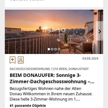
spricht
04.08.2026
DACHGESCHOSSWOHNUNG 1210 WIEN, DONAUSTADT
BEIM DONAUUFER: Sonnige 3-
Zimmer-Dachgeschosswohnung –
Erstbezug
Bezugsfertiges Wohnen nahe der Alten
Donau Willkommen in Ihrem neuen Zuhause:
Diese helle 3-Zimmer-Wohnung im 1.
Dachgeschoss überzeugt mit rund 65 m²
41 passende Objekte