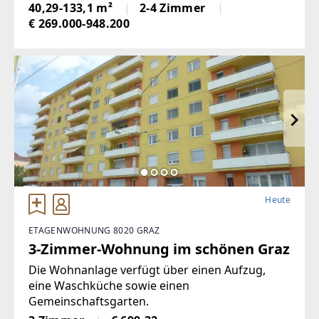
Wohnfläche und einer durchdachten
40,29-133,1 m²
2-4 Zimmer
Raumaufteilung – perfekt für Paare oder
€ 269.000-948.200
Familien, die
Heute
ETAGENWOHNUNG 8020 GRAZ
3-Zimmer-Wohnung im schönen Graz
Die Wohnanlage verfügt über einen Aufzug,
eine Waschküche sowie einen
Gemeinschaftsgarten.