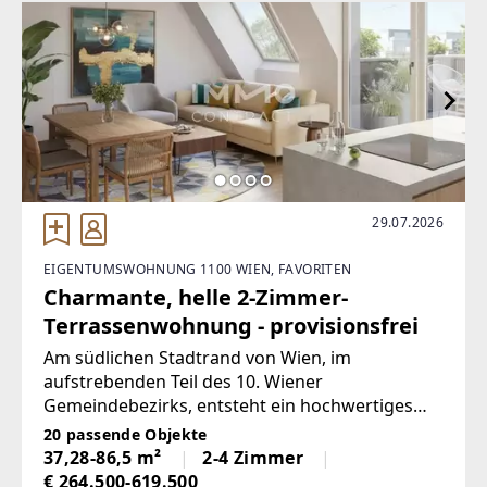
29.07.2026
EIGENTUMSWOHNUNG 1100 WIEN, FAVORITEN
Charmante, helle 2-Zimmer-
Terrassenwohnung - provisionsfrei
Am südlichen Stadtrand von Wien, im
aufstrebenden Teil des 10. Wiener
Gemeindebezirks, entsteht ein hochwertiges
Neubauprojekt mit 39 stilvollen Eigentums- und
20 passende Objekte
Vorsorgewohnungen. Die Lage vereint urbane
37,28-86,5 m²
2-4 Zimmer
Infrastruktur mit naturnahem Ambiente und
€ 264.500-619.500