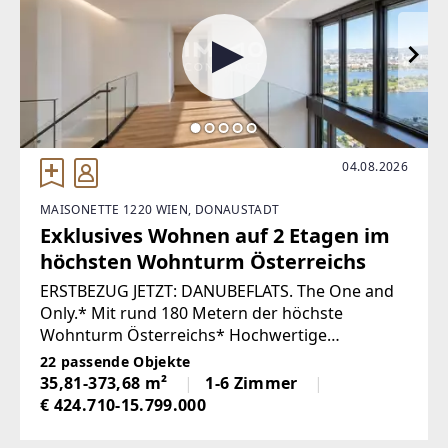
EMAIL
office@immobilien-barta.at
04.08.2026
MAISONETTE 1220 WIEN, DONAUSTADT
Exklusives Wohnen auf 2 Etagen im
höchsten Wohnturm Österreichs
ERSTBEZUG JETZT: DANUBEFLATS. The One and
Only.* Mit rund 180 Metern der höchste
Wohnturm Österreichs* Hochwertige
Ausstattung, großteils Raumhöhen von rund 2,8
22 passende Objekte
m, großflächige Verglasungen, Smart Living
35,81-373,68 m²
1-6 Zimmer
Technology* Großzügiger
€ 424.710-15.799.000