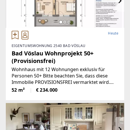
Heute
EIGENTUMSWOHNUNG 2540 BAD VÖSLAU
Bad Vöslau Wohnprojekt 50+
(Provisionsfrei)
Wohnhaus mit 12 Wohnungen exklusiv für
Personen 50+ Bitte beachten Sie, dass diese
Immobilie PROVISIONSFREI vermarktet wird.
ARU | Myimmo veröffentlicht die vom
52 m²
€ 234.000
Eigentümer/Verfügungsberechtigten
eingetragenen Daten. Für Sie fallen dadurch
keine Maklerkosten