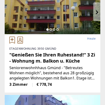
Heute
ETAGENWOHNUNG 3950 GMÜND
"Genießen Sie Ihren Ruhestand!" 3 Zi
- Wohnung m. Balkon u. Küche
Seniorenwohnhhaus Gmünd - "Betreutes
Wohnen möglich", bestehend aus 28 großzügig
angelegten Wohnungen mit Balkon1. Etage ist
behindertengerecht ausgestattet, Aufzug
3 Zimmer
€ 778,74
behindertengerechtRuhige Lage Parkanlage