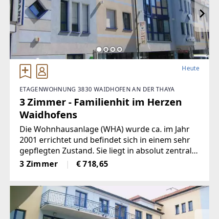
Heute
ETAGENWOHNUNG 3830 WAIDHOFEN AN DER THAYA
3 Zimmer - Familienhit im Herzen
Waidhofens
Die Wohnhausanlage (WHA) wurde ca. im Jahr
2001 errichtet und befindet sich in einem sehr
gepflegten Zustand. Sie liegt in absolut zentraler
Lage, nur wenige Schritte vom Hauptplatz
3 Zimmer
€ 718,65
Waidhofen an der Thaya entfernt.Innerhalb der
WHA befindet sich