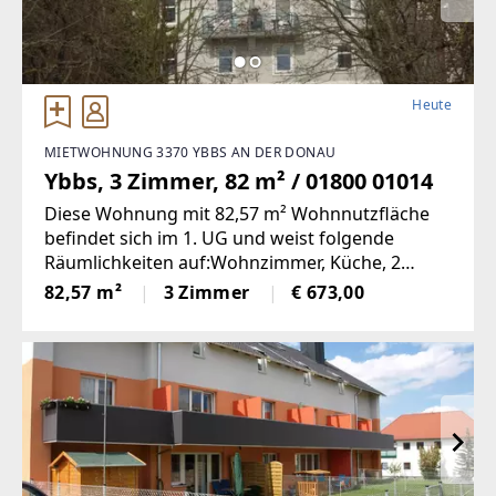
Heute
MIETWOHNUNG 3370 YBBS AN DER DONAU
Ybbs, 3 Zimmer, 82 m² / 01800 01014
Diese Wohnung mit 82,57 m² Wohnnutzfläche
befindet sich im 1. UG und weist folgende
Räumlichkeiten auf:Wohnzimmer, Küche, 2
Schlafzimmer, Bad, WC, Vorraum,
82,57 m²
3 Zimmer
€ 673,00
AbstellraumMiete € 673Finanzierungsbeitrag €
2.900 Der Heizwärmebedarf