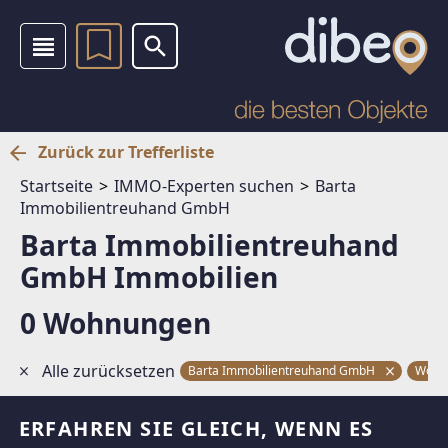
Zurück zur Trefferliste
Startseite
IMMO-Experten suchen
Barta
Immobilientreuhand GmbH
Barta Immobilientreuhand
GmbH Immobilien
0 Wohnungen
Alle zurücksetzen
Barta Immobilientreuhand GmbH
Wohn
ERFAHREN SIE GLEICH, WENN ES