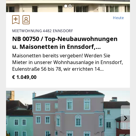
Heute
MIETWOHNUNG 4482 ENNSDORF
NB 00750 / Top-Neubauwohnungen
u. Maisonetten in Ennsdorf,
Eulenstraße
Maisonetten bereits vergeben! Werden Sie
Mieter in unserer Wohnhausanlage in Ennsdorf,
Eulenstraße 56 bis 78, wir errichten 14
Wohnungen Jede Wohnung verfügt über einen
€ 1.049,00
Tiefgaragen-Abstellplatz Gemeinschafts-SAT-
Anlage