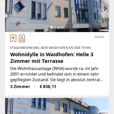
Heute
ETAGENWOHNUNG 3830 WAIDHOFEN AN DER THAYA
Wohnidylle in Waidhofen: Helle 3
Zimmer mit Terrasse
Die Wohnhausanlage (WHA) wurde ca. im Jahr
2001 errichtet und befindet sich in einem sehr
gepflegten Zustand. Sie liegt in absolut zentraler
Lage, nur wenige Schritte vom Hauptplatz
3 Zimmer
€ 856,11
Waidhofen an der Thaya entfernt.Innerhalb der
WHA befindet sich