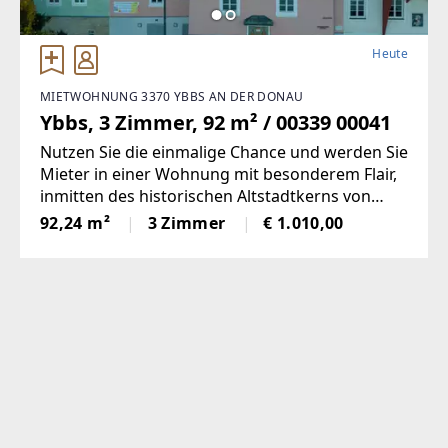
Heute
MIETWOHNUNG 3370 YBBS AN DER DONAU
Ybbs, 3 Zimmer, 92 m² / 00339 00041
Nutzen Sie die einmalige Chance und werden Sie
Mieter in einer Wohnung mit besonderem Flair,
inmitten des historischen Altstadtkerns von
Ybbs, mit Blick auf die Donau.Dieses historische
92,24 m²
3 Zimmer
€ 1.010,00
Objekt in der Kirchengasse 6 beherbergte in der