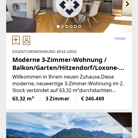
Heute
EIGENTUMSWOHNUNG 8054 GRAZ
Moderne 3-Zimmer-Wohnung /
Balkon/Garten/Hitzendorf/Loxone-
Vollautomatisiert (Provisionsfrei)
Willkommen in Ihrem neuen Zuhause.Diese
moderne, neuwertige 3-Zimmer-Wohnung im 2.
Stock verbindet auf 63,32 m²durchdachten
Wohnkomfort mit intelligenter Haustechnik –
63,32 m²
3 Zimmer
€ 246.469
hell, energieeffizientund sofort bezugsfertig.Im
Zentrum liegt