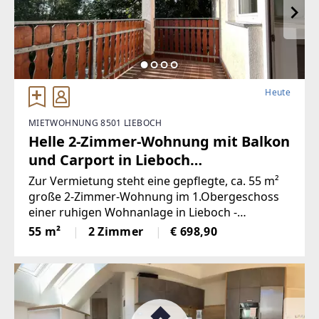
Heute
MIETWOHNUNG 8501 LIEBOCH
Helle 2-Zimmer-Wohnung mit Balkon
und Carport in Lieboch
(Provisionsfrei)
Zur Vermietung steht eine gepflegte, ca. 55 m²
große 2-Zimmer-Wohnung im 1.Obergeschoss
einer ruhigen Wohnanlage in Lieboch -
SchadendorfDie Wohnung überzeugt durch
55 m²
2 Zimmer
€ 698,90
eine durchdachte Raumaufteilung und besteht
aus:einem großzügigen