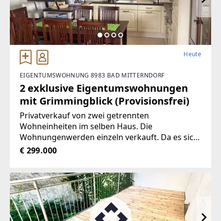
Heute
EIGENTUMSWOHNUNG 8983 BAD MITTERNDORF
2 exklusive Eigentumswohnungen
mit Grimmingblick (Provisionsfrei)
Privatverkauf von zwei getrennten
Wohneinheiten im selben Haus. Die
Wohnungenwerden einzeln verkauft. Da es sich
um einen Privatverkauf handelt, sparen Siesich
€ 299.000
die komplette Maklerprovision (ca. € 11.000,-
Ersparnis pro Wohnung)! Allgemeine