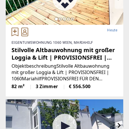
Heute
EIGENTUMSWOHNUNG 1060 WIEN, MARIAHILF
Stilvolle Altbauwohnung mit großer
Loggia & Lift | PROVISIONSFREI |
1060 Mariahilf (Provisionsfrei)
ObjektbeschreibungStilvolle Altbauwohnung
mit großer Loggia & Lift | PROVISIONSFREI |
1060MariahilfPROVISIONSFREI FÜR DEN
KÄUFERAltbaucharme, Großzügigkeit und
82 m²
3 Zimmer
€ 556.500
individuelle Gestaltungsmöglichkeiten in
besterLage von