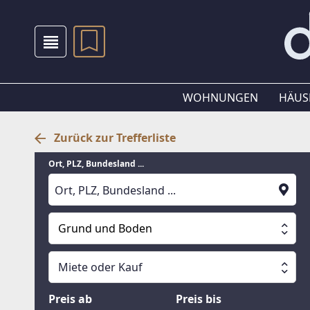
WOHNUNGEN
HÄUS
Zurück zur Trefferliste
Ort, PLZ, Bundesland ...
Grund und Boden
Alle Immobilien
Miete oder Kauf
Suche läuft
Wohnungen
Miete oder Kauf
Preis ab
Preis bis
Häuser