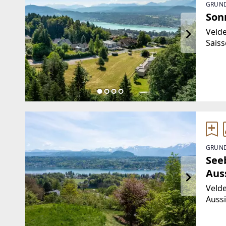
GRUND
Son
Veld
Sais
Schri
sich 
beson
GRUND
See
Aus
Velde
Auss
auße
einzi