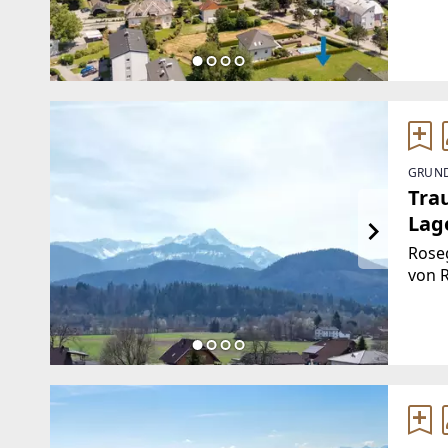
befin
mit s
über
GRUND
Tra
Lag
Rose
von R
Land
diese
1.800