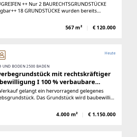
UGREIFEN ++ Nur 2 BAURECHTSGRUNDSTÜCKE
ügbar++ 18 GRUNDSTÜCKE wurden bereits
AUFT ++ ++ BAURECHTSGRUNDSTÜCK um nur
000 EURO für IHR NEUES HEIM ++++
567 m²
€ 120.000
TLICHER BAURECHTSZINS nur 500 Euro ++In den
Heute
 UND BODEN 2500 BADEN
erbegrundstück mit rechtskräftiger
bewilligung I 100 % verbaubare
che in Top-Lage
Verkauf gelangt ein hervorragend gelegenes
ebsgrundstück. Das Grundstück wird baubewilligt
geben und bietet dem zukünftigen Eigentümer
ale Flexibilität bei der Umsetzung seines
4.000 m²
€ 1.150.000
kts.Die Liegenschaft ist zu