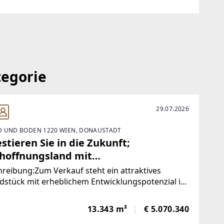
rbraunimmobilien.at/
nimmobilien.at
tegorie
29.07.2026
 UND BODEN 1220 WIEN, DONAUSTADT
stieren Sie in die Zukunft;
hoffnungsland mit
wicklungspotenzial
reibung:Zum Verkauf steht ein attraktives
dstück mit erheblichem Entwicklungspotenzial im
stlichen Stadtgebiet Wiens in ca 2km Entfernung
eestadt Aspern. Die Liegenschaft ist derzeit als
13.343 m²
€ 5.070.340
irtschaftliche Fläche gewidmet,