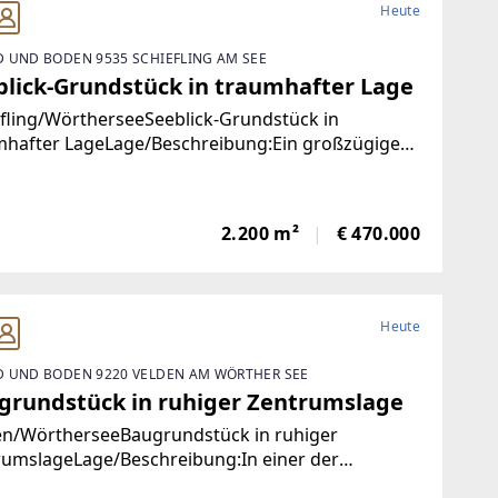
Heute
 UND BODEN 9535 SCHIEFLING AM SEE
blick-Grundstück in traumhafter Lage
fling/WörtherseeSeeblick-Grundstück in
mhafter LageLage/Beschreibung:Ein großzügiges
rundstück in außergewöhnlich ruhiger
ichtslage mit beeindruckendem Weitblick über
Wörthersee und die umliegende Naturlandschaft.
2.200 m²
€ 470.000
Heute
 UND BODEN 9220 VELDEN AM WÖRTHER SEE
grundstück in ruhiger Zentrumslage
en/WörtherseeBaugrundstück in ruhiger
rumslageLage/Beschreibung:In einer der
hrtesten Lagen von Velden am Wörthersee