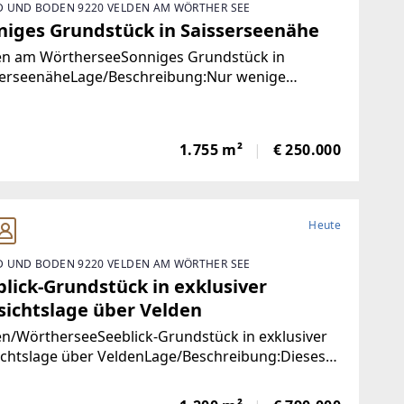
 UND BODEN 9220 VELDEN AM WÖRTHER SEE
niges Grundstück in Saisserseenähe
en am WörtherseeSonniges Grundstück in
serseenäheLage/Beschreibung:Nur wenige
tte vom idyllischen Saissersee entfernt befindet
dieses ca. 1.755 m² große Grundstück in
ders attraktiver Lage. Die Liegenschaft ist als
1.755 m²
€ 250.000
Heute
 UND BODEN 9220 VELDEN AM WÖRTHER SEE
blick-Grundstück in exklusiver
sichtslage über Velden
n/WörtherseeSeeblick-Grundstück in exklusiver
ichtslage über VeldenLage/Beschreibung:Dieses
rgewöhnliche Seeblick-Grundstück vereint auf
gartige Weise Privatsphäre, Natur und eine