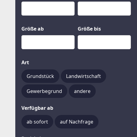
Kauf
Gewerbeobjekte
Miete
Grund und Boden
Mietkauf
Kleinobjekte
Größe ab
Größe bis
Art
Grundstück
Landwirtschaft
Gewerbegrund
andere
Verfügbar ab
ab sofort
auf Nachfrage