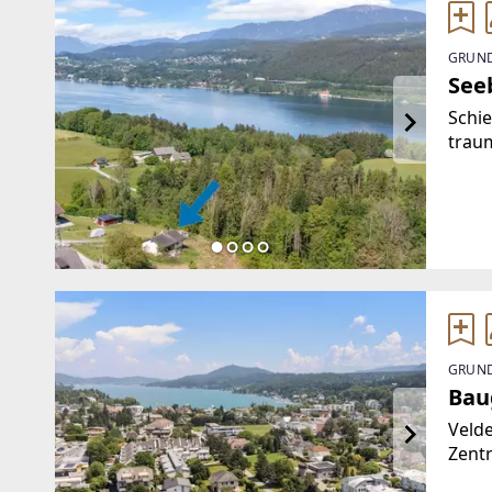
GRUND
See
Schie
trau
Baug
Auss
den 
GRUND
Bau
Veld
Zent
bege