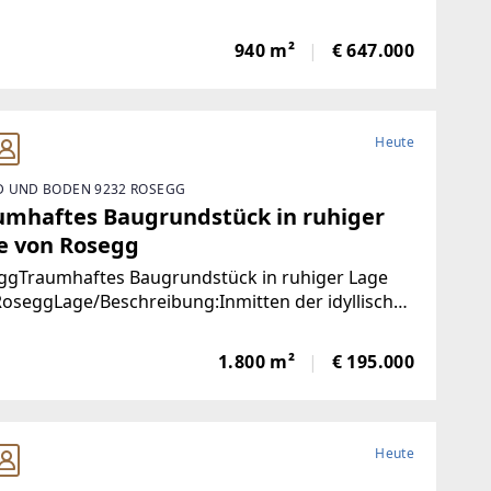
det sich dieses ca. 940 m² große Grundstück, das
einer ruhigen und dennoch zentralen Lage
940 m²
€ 647.000
zeugt.
Heute
 UND BODEN 9232 ROSEGG
umhaftes Baugrundstück in ruhiger
e von Rosegg
ggTraumhaftes Baugrundstück in ruhiger Lage
oseggLage/Beschreibung:Inmitten der idyllischen
schaft von Rosegg-Emmersdorf befindet sich
s großzügige Grundstück mit einer Fläche von ca.
1.800 m²
€ 195.000
 m² als ideale Basis für Ihr
Heute