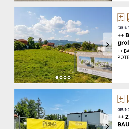
GRUND
++ 
gro
++ B
POTE
VERK
120.
MONA
letzt
GRUND
++ 
BAU