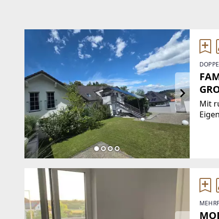
DOPPE
FAM
GRO
EIG
Mit r
Eigen
ca. 3
Wohn
offen
volls
MEHRF
MOD