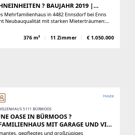
NEINHEITEN ? BAUJAHR 2019 |
TOVOLTAIK | LUFTWÄRMEPUMPE |
s Mehrfamilienhaus in 4482 Ennsdorf bei Enns
-RENDITEPOTENZIAL
nt Neubauqualität mit starken Mieterträumen:
² Wohnfläche, 11 Zimmer, drei getrennte
inheiten für flexible Nutzung und
376 m²
11 Zimmer
€ 1.050.000
kostreuung. Luftwärmepumpe und Photovoltaik
n für niedrige
Heute
MILIENHAUS 5111 BÜRMOOS
NE OASE IN BÜRMOOS ?
FAMILIENHAUS MIT GARAGE UND VIEL
VATSPHÄRE
mantes, gepflegtes und großzügiges