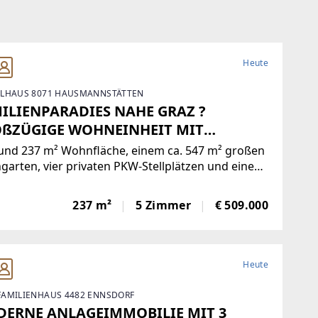
Heute
LHAUS 8071 HAUSMANNSTÄTTEN
ILIENPARADIES NAHE GRAZ ?
ßZÜGIGE WOHNEINHEIT MIT
ENGARTEN
und 237 m² Wohnfläche, einem ca. 547 m² großen
garten, vier privaten PKW-Stellplätzen und einem
5 m² großen Keller bietet diese großzügige
einheit ein Wohngefühl, das kaum Wünsche
237 m²
5 Zimmer
€ 509.000
lässt. Durch den separaten Eingang und die
tändig
Heute
AMILIENHAUS 4482 ENNSDORF
ERNE ANLAGEIMMOBILIE MIT 3