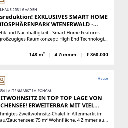
LHAUS 2531 GAADEN
isreduktion! EXKLUSIVES SMART HOME
BIOSPHÄRENPARK WIENERWALD -
UGSFERTIG
tik und Nachhaltigkeit - Smart Home Features
großzügiges Raumkonzept: High End Technologie
eizung und Kühlung, ein Loxone-System zur
iduellen Steuerung, ein Beleuchtungskonzept mit
148 m²
4 Zimmer
€ 860.000
 Anteil an Tageslicht. Der weitläufige Wohn-
ereich
Heute
 5541 ALTENMARKT IM PONGAU
ITWOHNSITZ IN TOP TOP LAGE VON
CHENSEE! ERWEITERBAR MIT VIEL
ENTIAL
hmigtes Zweitwohnsitz-Chalet in Altenmarkt im
au/Zauchensee: 75 m² Wohnfläche, 4 Zimmer auf
² Grund. Ideal für Ski- und Bergliebhaber,