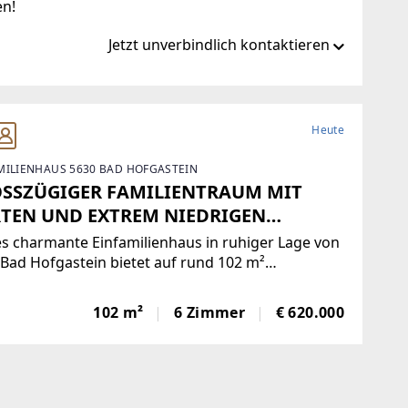
en!
Jetzt unverbindlich kontaktieren
homes.at/
Heute
MILIENHAUS 5630 BAD HOFGASTEIN
at
SSZÜGIGER FAMILIENTRAUM MIT
TEN UND EXTREM NIEDRIGEN
RIEBSKOSTEN
s charmante Einfamilienhaus in ruhiger Lage von
Bad Hofgastein bietet auf rund 102 m²
läche vielfältige Nutzungsmöglichkeiten und
t sich ideal für Familien, Paare mit erhöhtem
102 m²
6 Zimmer
€ 620.000
zbedarf oder Mehrgenerationenwohnen.Auf drei
en