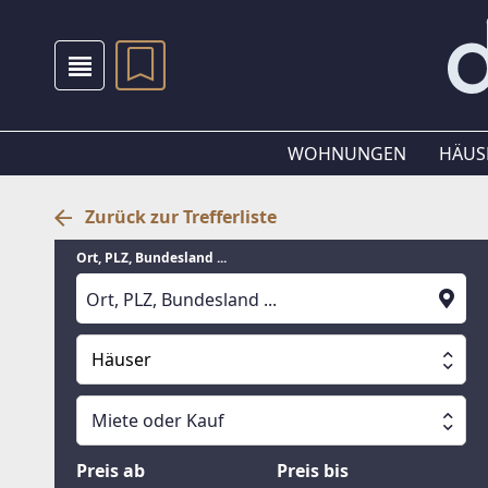
WOHNUNGEN
HÄUS
Zurück zur Trefferliste
Ort, PLZ, Bundesland ...
Häuser
Alle Immobilien
Miete oder Kauf
Suche läuft
Wohnungen
Miete oder Kauf
Preis ab
Preis bis
Häuser