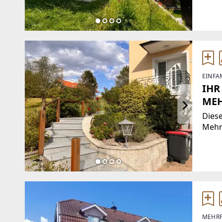
Fami
Dorf 
EINFA
IHR
ME
Diese
Mehr
Lage 
Gart
die 
Ents
MEHRF