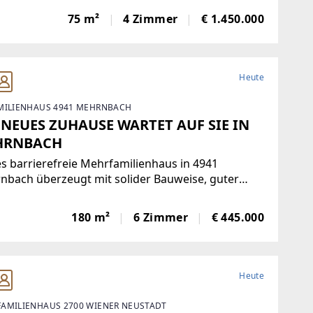
lien oder Ruhesuchende, die ein hochgelegenes
75 m²
4 Zimmer
€ 1.450.000
(1.350 m) mit besonderem Klima schätzen. Leichte
Heute
MILIENHAUS 4941 MEHRNBACH
 NEUES ZUHAUSE WARTET AUF SIE IN
HRNBACH
s barrierefreie Mehrfamilienhaus in 4941
nbach überzeugt mit solider Bauweise, guter
und viel Platz zum Wohlfühlen. Der große, schöne
en lädt Familien, Mehrgenerationenwohnen oder
180 m²
6 Zimmer
€ 445.000
Kombination aus Wohnen und Vermieten zum
pannen
Heute
AMILIENHAUS 2700 WIENER NEUSTADT