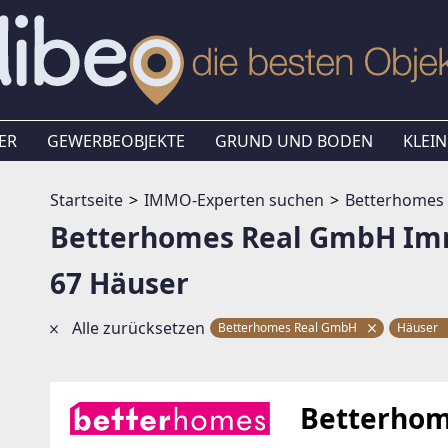
ER
GEWERBEOBJEKTE
GRUND UND BODEN
KLEIN
Startseite
IMMO-Experten suchen
Betterhomes
Betterhomes Real GmbH Im
67 Häuser
Alle zurücksetzen
Betterhomes Real GmbH
Häuser
Betterho