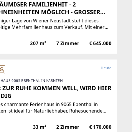
ÄUMIGER FAMILIENHIT - 2
NEINHEITEN MÖGLICH - GROSSER
TEN
higer Lage von Wiener Neustadt steht dieses
eitige Mehrfamilienhaus zum Verkauf. Mit einer
läche von 207 m² und 7 Zimmern eignet sich die
nterkellerte Immobilie ideal für Großfamilien oder
207 m²
7 Zimmer
€ 645.000
enerationenhaus für zwei getrennte
einheiten.
Heute
NHAUS 9065 EBENTHAL IN KÄRNTEN
 ZUR RUHE KOMMEN WILL, WIRD HIER
DIG
s charmante Ferienhaus in 9065 Ebenthal in
en ist ideal für Naturliebhaber, Ruhesuchende
lle, die ihren Rückzugsort am Berg suchen. Auf 33
hnfläche verteilen sich 2 Zimmer ? perfekt fürs
33 m²
2 Zimmer
€ 170.000
enende, aber auch als Hauptwohnsitz nutzbar.