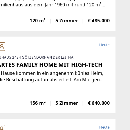
milienhaus aus dem Jahr 1960 mit rund 120 m²
läche auf einem ca. 534 m² großen, südöstlich
erichteten Grundstück. Die durchdachte
120 m²
5 Zimmer
€ 485.000
aufteilung, die hellen Wohnbereiche und das
liche, individuelle
Heute
NHAUS 2434 GÖTZENDORF AN DER LEITHA
RTES FAMILY HOME MIT HIGH-TECH
 Hause kommen in ein angenehm kühles Heim,
die Beschattung automatisiert ist. Am Morgen
ramgemäß von Kaffeduft geweckt werden. Oben
udio bei passender Klimatisierung im Home
ce arbeiten. Und dann den geräumigen Wohn-
156 m²
5 Zimmer
€ 640.000
ereich und
Heute