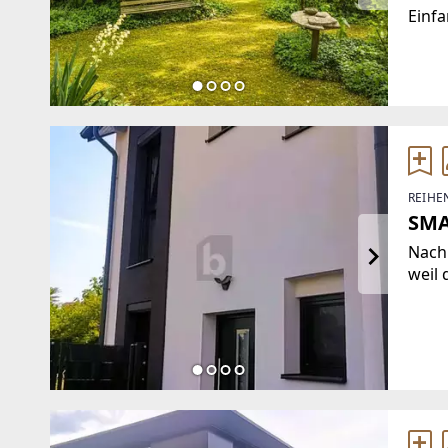
Einfa
Wohnf
ausg
Raum
behag
REIHE
SMA
Nach
weil 
prog
im St
Offi
Essb