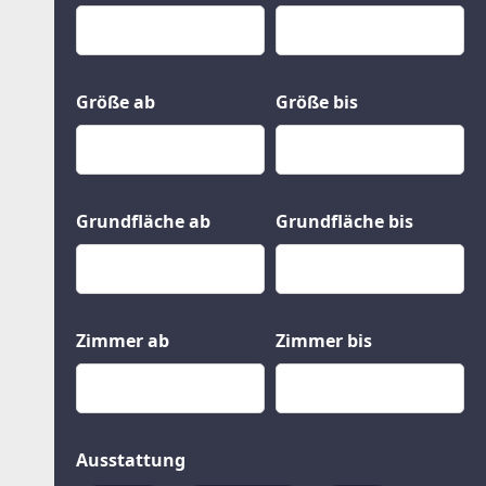
Kauf
Gewerbeobjekte
Miete
Grund und Boden
Mietkauf
Kleinobjekte
Größe ab
Größe bis
Grundfläche ab
Grundfläche bis
Zimmer ab
Zimmer bis
Ausstattung