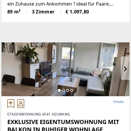
ein Zuhause zum Ankommen ? ideal für Paare,
kleine Familien oder alle, die Komfort lieben.
89 m²
3 Zimmer
€ 1.097,80
Parkett, Fußbodenheizung (Fernwärme) und ein top
isoliertes Haus
Heute
ETAGENWOHNUNG 4541 ADLWANG
EXKLUSIVE EIGENTUMSWOHNUNG MIT
BALKON IN RUHIGER WOHNLAGE