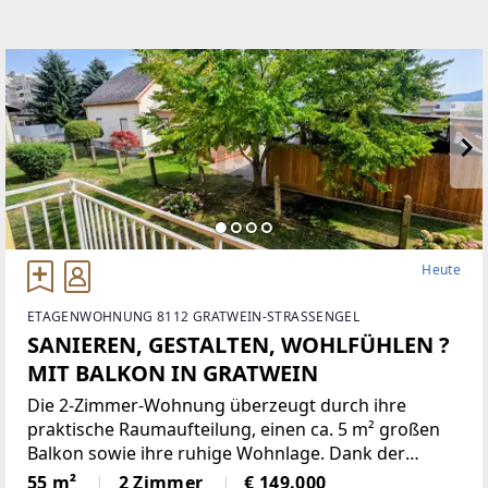
EMAIL
info@betterhomes.at
Heute
ETAGENWOHNUNG 8112 GRATWEIN-STRASSENGEL
SANIEREN, GESTALTEN, WOHLFÜHLEN ?
MIT BALKON IN GRATWEIN
Die 2-Zimmer-Wohnung überzeugt durch ihre
praktische Raumaufteilung, einen ca. 5 m² großen
Balkon sowie ihre ruhige Wohnlage. Dank der
östlichen Ausrichtung werden die Wohnräume
55 m²
2 Zimmer
€ 149.000