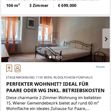
Zeller See. Ideal für Paare, kleine Familien oder
106 m²
3 Zimmer
€ 699.000
Menschen, die zentral und aktiv leben möchten: in 5
Minuten am See,
Heute
ETAGENWOHNUNG 1150 WIEN, RUDOLFSHEIM-FÜNFHAUS
PERFEKTER WOHNHIT? IDEAL FÜR
PAARE ODER WG INKL. BETRIEBSKOSTEN
Diese charmante 2-Zimmer-Wohnung im beliebten
15. Wiener Gemeindebezirk bietet auf rund 60 m²
Wohnfläche ein ideales Zuhause für Paare,