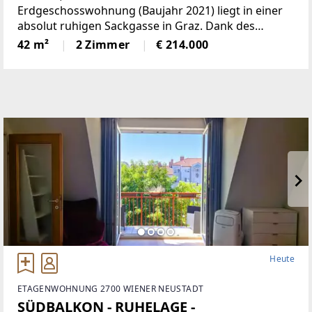
Erdgeschosswohnung (Baujahr 2021) liegt in einer
absolut ruhigen Sackgasse in Graz. Dank des
makellosen Pflegezustands wirkt alles wie neu. Das
42 m²
2 Zimmer
€ 214.000
Highlight des offenen Wohn-Essbereichs ist die
maßangefertigte
Heute
ETAGENWOHNUNG 2700 WIENER NEUSTADT
SÜDBALKON - RUHELAGE -