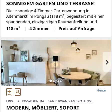
SONNIGEM GARTEN UND TERRASSE!
Diese sonnige 4-Zimmer-Gartenwohnung in
Altenmarkt im Pongau (118 m²) begeistert mit einer
spannenden, einzigartigen Raumaufteilung und
lässt sich bei Bedarf unkompliziert in zwei separate
118 m²
4 Zimmer
Preis auf Anfrage
Wohnungen teilen ? ideal für Familien,
Mehrgenerationenwohnen
Heute
ERDGESCHOSSWOHNUNG 5166 PERWANG AM GRABENSEE
MODERN, MÖBLIERT, SOFORT