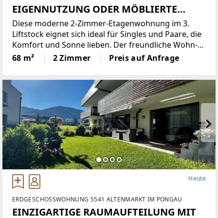
EIGENNUTZUNG ODER MÖBLIERTE
VERMIETUNG
Diese moderne 2-Zimmer-Etagenwohnung im 3.
Liftstock eignet sich ideal für Singles und Paare, die
Komfort und Sonne lieben. Der freundliche Wohn-
Essraum öffnet sich durch eine breite
68 m²
2 Zimmer
Preis auf Anfrage
Doppelflügeltür zum südseitigen Balkon mit
elektrischer Markise samt
Heute
ERDGESCHOSSWOHNUNG 5541 ALTENMARKT IM PONGAU
EINZIGARTIGE RAUMAUFTEILUNG MIT