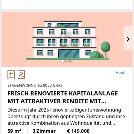
bereits in den Morgenstunden mit viel Tageslicht
durchflutet und schaffen
Heute
ETAGENWOHNUNG 8020 GRAZ
FRISCH RENOVIERTE KAPITALANLAGE
MIT ATTRAKTIVER RENDITE MIT
BALKON
Diese im Jahr 2025 renovierte Eigentumswohnung
überzeugt durch ihren gepflegten Zustand und ihre
attraktive Kombination aus Wohnqualität und
Investmentpotenzial. Mit einer Wohnfläche von ca.
59 m²
3 Zimmer
€ 149.000