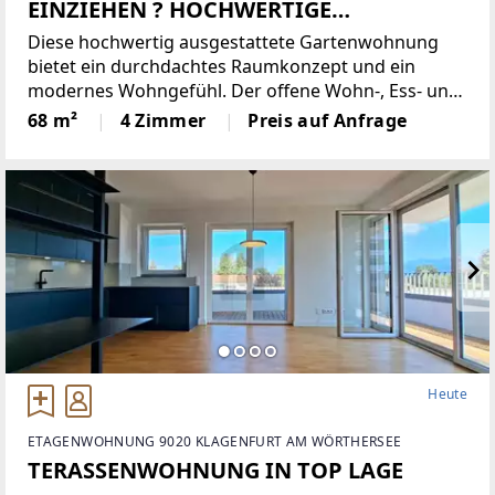
EINZIEHEN ? HOCHWERTIGE
GARTENWOHNUNG
Diese hochwertig ausgestattete Gartenwohnung
bietet ein durchdachtes Raumkonzept und ein
modernes Wohngefühl. Der offene Wohn-, Ess- und
Küchenbereich bildet das Herzstück der Wohnung
68 m²
4 Zimmer
Preis auf Anfrage
und sorgt für ein angenehmes Raumklima. Die voll
möblierte Ausstattung
Heute
ETAGENWOHNUNG 9020 KLAGENFURT AM WÖRTHERSEE
TERASSENWOHNUNG IN TOP LAGE