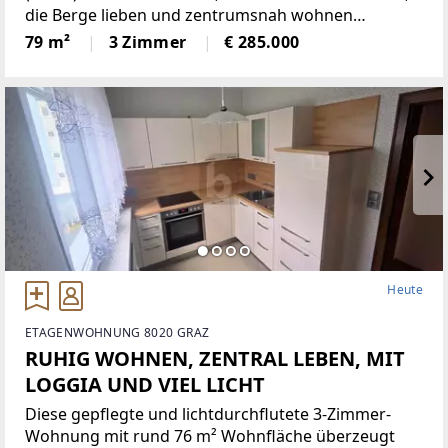
die Berge lieben und zentrumsnah wohnen
möchten. In hervorragender Tallage genießen Sie
79 m²
3 Zimmer
€ 285.000
kurze Wege und gleichzeitig Natur pur: direkter
Zugang zur
Heute
ETAGENWOHNUNG 8020 GRAZ
RUHIG WOHNEN, ZENTRAL LEBEN, MIT
LOGGIA UND VIEL LICHT
Diese gepflegte und lichtdurchflutete 3-Zimmer-
Wohnung mit rund 76 m² Wohnfläche überzeugt