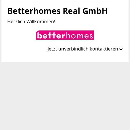
Betterhomes Real GmbH
Herzlich Willkommen!
Jetzt unverbindlich kontaktieren
Standort
Wienerbergstraße 7 / D 2.OG
1100 Wien, Favoriten
TELEFON
01 2368733
WEBSITE
https://www.betterhomes.at/