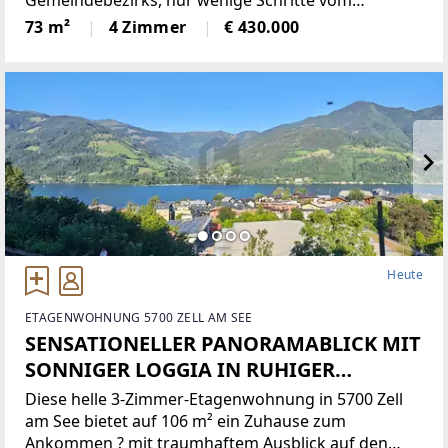
Gemeindebezirks, nur wenige Schritte vom
Belvedere entfernt. Die Einheiten überzeugen durch
73 m²
4 Zimmer
€ 430.000
ihre gute Raumaufteilung und bieten vielfältige
Möglichkeiten zur individuellen
Heute
ETAGENWOHNUNG 5700 ZELL AM SEE
SENSATIONELLER PANORAMABLICK MIT
SONNIGER LOGGIA IN RUHIGER
WOHNGEGEND
Diese helle 3-Zimmer-Etagenwohnung in 5700 Zell
am See bietet auf 106 m² ein Zuhause zum
Ankommen ? mit traumhaftem Ausblick auf den