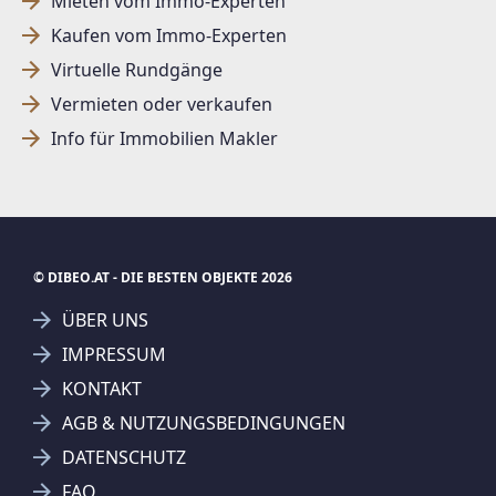
Mieten vom Immo-Experten
Kaufen vom Immo-Experten
Virtuelle Rundgänge
Vermieten oder verkaufen
Info für Immobilien Makler
© DIBEO.AT - DIE BESTEN OBJEKTE 2026
ÜBER UNS
IMPRESSUM
KONTAKT
SUCHAGENT ANLEGEN FÜR DIE
AGB & NUTZUNGSBEDINGUNGEN
AKTUELLEN SUCHKRITERIEN
DATENSCHUTZ
Betterhomes Real GmbH
Wohnungen
FAQ