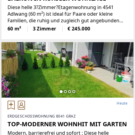
Diese helle 3?Zimmer?Etagenwohnung in 4541
Adlwang (60 m²) ist ideal für Paare oder kleine
Familien, die ruhig und zugleich gut angebunden
wohnen möchten. Lichtdurchflutete Räume
60 m²
3 Zimmer
€ 245.000
schaffen ein angenehmes Zuhause, der eigene
Carport sorgt für Komfort. Kindergarten
Heute
ERDGESCHOSSWOHNUNG 8041 GRAZ
TOP-MODERNER WOHNHIT MIT GARTEN
Modern, barrierefrei und sofort : Diese helle