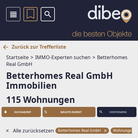
Zurück zur Trefferliste
Startseite
IMMO-Experten suchen
Betterhomes
Real GmbH
Betterhomes Real GmbH
Immobilien
115 Wohnungen
SUCHAGENT
VERFEINERN
Alle zurücksetzen
Betterhomes Real GmbH
Wohnungen