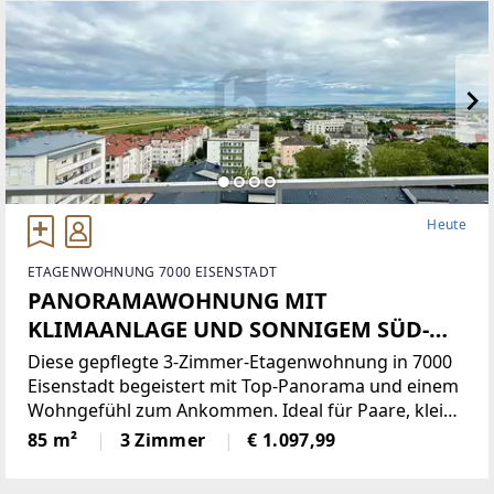
Heute
ETAGENWOHNUNG 7000 EISENSTADT
PANORAMAWOHNUNG MIT
KLIMAANLAGE UND SONNIGEM SÜD-
OST BALKON
Diese gepflegte 3-Zimmer-Etagenwohnung in 7000
Eisenstadt begeistert mit Top-Panorama und einem
Wohngefühl zum Ankommen. Ideal für Paare, kleine
Familien oder anspruchsvolle Singles, die Komfort
85 m²
3 Zimmer
€ 1.097,99
und Ruhe schätzen. Im Wohnzimmer sorgt eine
Klimaanlage