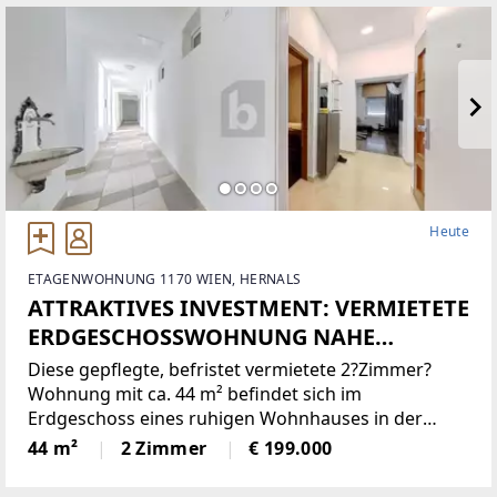
den Käufer. Die Raumaufteilung
Heute
ETAGENWOHNUNG 1170 WIEN, HERNALS
ATTRAKTIVES INVESTMENT: VERMIETETE
ERDGESCHOSSWOHNUNG NAHE
OTTAKRINGER BRAUEREI
Diese gepflegte, befristet vermietete 2?Zimmer?
Wohnung mit ca. 44 m² befindet sich im
Erdgeschoss eines ruhigen Wohnhauses in der
Gschwandnergasse im 17. Bezirk. Die Wohnung ist
44 m²
2 Zimmer
€ 199.000
aktuell bis 2029 vermietet und eignet sich daher
ideal als sichere, langfristige