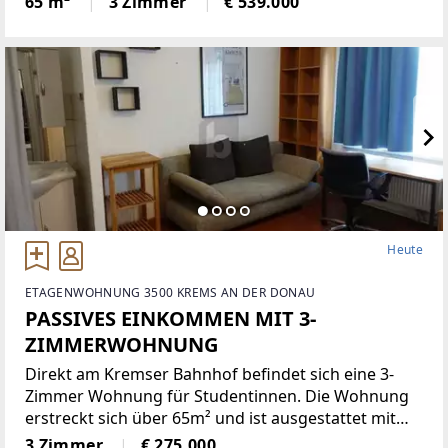
65 m²
3 Zimmer
€ 539.000
durchdachten Raumaufteilung sowie großzügigen
Freiflächen.Der ca. 48
Heute
ETAGENWOHNUNG 3500 KREMS AN DER DONAU
PASSIVES EINKOMMEN MIT 3-
ZIMMERWOHNUNG
Direkt am Kremser Bahnhof befindet sich eine 3-
Zimmer Wohnung für Studentinnen. Die Wohnung
erstreckt sich über 65m² und ist ausgestattet mit
Küche, Geschirrspüler, Kühl-und Gefrierschrank
3 Zimmer
€ 275.000