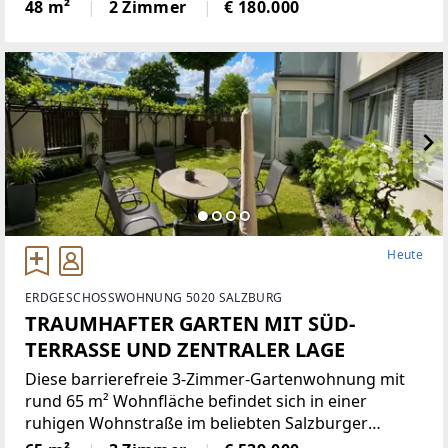
48 m² erwartet Sie ein durchdachtes Raumkonzept
48 m²
2 Zimmer
€ 180.000
mit hochwertigen Materialien und viel
Tageslicht.Der ruhige
Heute
ERDGESCHOSSWOHNUNG 5020 SALZBURG
TRAUMHAFTER GARTEN MIT SÜD-
TERRASSE UND ZENTRALER LAGE
Diese barrierefreie 3-Zimmer-Gartenwohnung mit
rund 65 m² Wohnfläche befindet sich in einer
ruhigen Wohnstraße im beliebten Salzburger
Stadtteil Aigelhof und überzeugt mit einer