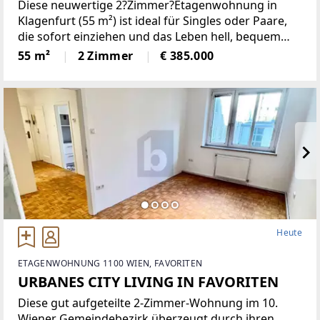
Diese neuwertige 2?Zimmer?Etagenwohnung in
Klagenfurt (55 m²) ist ideal für Singles oder Paare,
die sofort einziehen und das Leben hell, bequem
und naturnah genießen möchten. Die südöstliche
55 m²
2 Zimmer
€ 385.000
Ausrichtung sorgt für lichtdurchflutete Räume, die
große Terrasse
Heute
ETAGENWOHNUNG 1100 WIEN, FAVORITEN
URBANES CITY LIVING IN FAVORITEN
Diese gut aufgeteilte 2-Zimmer-Wohnung im 10.
Wiener Gemeindebezirk überzeugt durch ihren