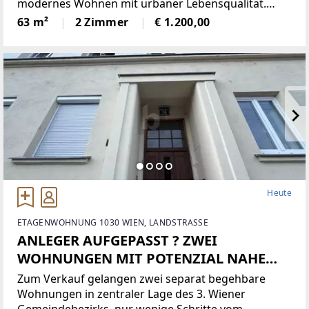
modernes Wohnen mit urbaner Lebensqualität.
Trotz der zentralen Lage an der Meidlinger
63 m²
2 Zimmer
€ 1.200,00
Hauptstraße ist die Wohnung hofseitig ausgerichtet
und bietet dadurch eine
Heute
ETAGENWOHNUNG 1030 WIEN, LANDSTRASSE
ANLEGER AUFGEPASST ? ZWEI
WOHNUNGEN MIT POTENZIAL NAHE
DEM BELVEDERE
Zum Verkauf gelangen zwei separat begehbare
Wohnungen in zentraler Lage des 3. Wiener