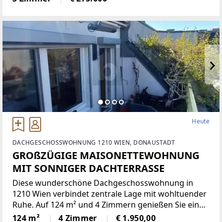
sowie Internet. Ideal für junge, studierende Frauen,
da jedes
Heute
DACHGESCHOSSWOHNUNG 1210 WIEN, DONAUSTADT
GROßZÜGIGE MAISONETTEWOHNUNG
MIT SONNIGER DACHTERRASSE
Diese wunderschöne Dachgeschosswohnung in
1210 Wien verbindet zentrale Lage mit wohltuender
Ruhe. Auf 124 m² und 4 Zimmern genießen Sie eine
großartige Raumaufteilung auf 2 Etagen. Die West-
124 m²
4 Zimmer
€ 1.950,00