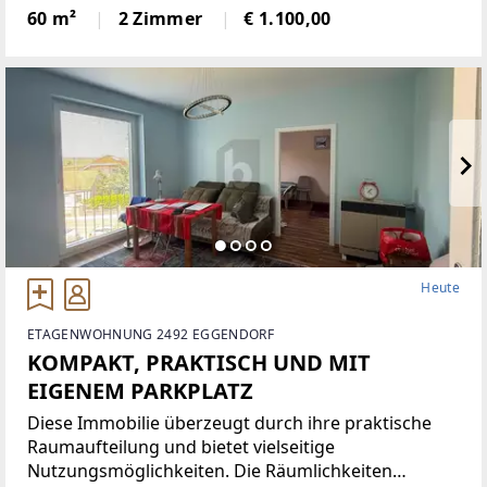
Berufstätige oder eine WG. Die Wohnung überzeugt
60 m²
2 Zimmer
€ 1.100,00
durch helle Räume, ein angenehmes Wohnambiente
und eine ausgezeichnete
Heute
ETAGENWOHNUNG 2492 EGGENDORF
KOMPAKT, PRAKTISCH UND MIT
EIGENEM PARKPLATZ
Diese Immobilie überzeugt durch ihre praktische
Raumaufteilung und bietet vielseitige
Nutzungsmöglichkeiten. Die Räumlichkeiten