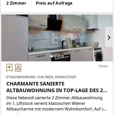
befinden sich im 2. Stock einer Wohnanlage und
2 Zimmer
Preis auf Anfrage
verfügen über ein Kellerabteil sowie einen
zugeordneten Parkplatz. Die Beheizung
Heute
ETAGENWOHNUNG 1200 WIEN, DONAUSTADT
CHARMANTE SANIERTE
ALTBAUWOHNUNG IN TOP-LAGE DES 20.
BEZIRKS
Diese liebevoll sanierte 2-Zimmer-Altbauwohnung
im 1. Liftstock vereint klassischen Wiener
Altbaucharme mit modernem Wohnkomfort. Auf ca.