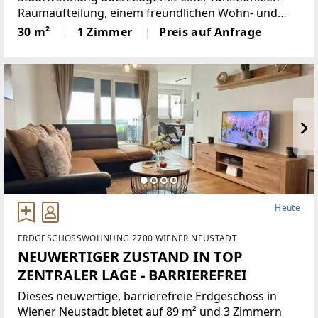
Raumaufteilung, einem freundlichen Wohn- und
Schlafbereich sowie einer separaten, praktischen
30 m²
1 Zimmer
Preis auf Anfrage
Küche. Große Fensterflächen, neue Fenster und
Außenjalousien sorgen für
Heute
ERDGESCHOSSWOHNUNG 2700 WIENER NEUSTADT
NEUWERTIGER ZUSTAND IN TOP
ZENTRALER LAGE - BARRIEREFREI
Dieses neuwertige, barrierefreie Erdgeschoss in
Wiener Neustadt bietet auf 89 m² und 3 Zimmern