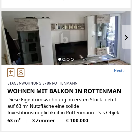
Terrasse mit Markise lädt zu entspannten Abenden
ein. Klimaanlage,
Heute
ETAGENWOHNUNG 8786 ROTTENMANN
WOHNEN MIT BALKON IN ROTTENMAN
Diese Eigentumswohnung im ersten Stock bietet
auf 63 m² Nutzfläche eine solide
Investitionsmöglichkeit in Rottenmann. Das Objekt
befindet sich in einem sanierungsbedürftigen
63 m²
3 Zimmer
€ 100.000
Zustand und erfordert eine Modernisierung durch