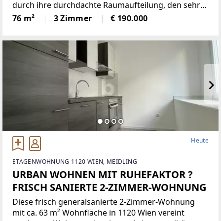
durch ihre durchdachte Raumaufteilung, den sehr
guten Zustand sowie eine sehr zentrale Lage. Das
76 m²
3 Zimmer
€ 190.000
großzügige Wohnzimmer, ein Schlafzimmer sowie
ein weiteres
Heute
ETAGENWOHNUNG 1120 WIEN, MEIDLING
URBAN WOHNEN MIT RUHEFAKTOR ?
FRISCH SANIERTE 2-ZIMMER-WOHNUNG
Diese frisch generalsanierte 2-Zimmer-Wohnung
mit ca. 63 m² Wohnfläche in 1120 Wien vereint