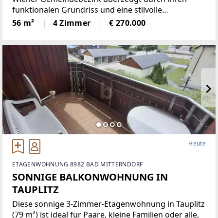
funktionalen Grundriss und eine stilvolle
Modernisierung. Hochwertige Materialien verleihen
56 m²
4 Zimmer
€ 270.000
den Wohnräumen eine ansprechende und zeitlose
Atmosphäre.Die hervorragende
Heute
ETAGENWOHNUNG 8982 BAD MITTERNDORF
SONNIGE BALKONWOHNUNG IN
TAUPLITZ
Diese sonnige 3-Zimmer-Etagenwohnung in Tauplitz
(79 m²) ist ideal für Paare, kleine Familien oder alle,