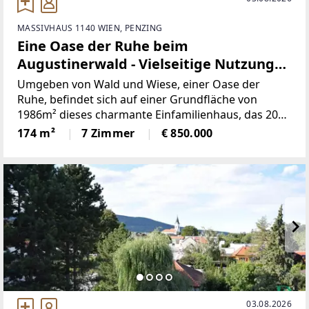
MASSIVHAUS 1140 WIEN, PENZING
Eine Oase der Ruhe beim
Augustinerwald - Vielseitige Nutzung
möglich
Umgeben von Wald und Wiese, einer Oase der
Ruhe, befindet sich auf einer Grundfläche von
1986m² dieses charmante Einfamilienhaus, das 2022
einfühlsam renoviert wurde!Über die Einfahrt, die
174 m²
7 Zimmer
€ 850.000
genügend Platz für 4 PKWs bereit hält, gelangt man
über
03.08.2026