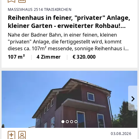
MASSIVHAUS 2514 TRAISKIRCHEN
Reihenhaus in feiner, "privater" Anlage,
kleiner Garten - erweiterter Rohbau!
PROVISIONSFREI
Nahe der Badner Bahn, in einer feinen, kleinen
"privaten" Anlage, die fertiggestellt wird, kommt
dieses ca. 107m² messende, sonnige Reihenhaus im
erweitertem Rohbau zum Verkauf.Das in
107 m²
4 Zimmer
€ 320.000
Ziegelmassiv-Bauweise errichtete Haus bietet auf 3
Ebenen einer
03.08.2026