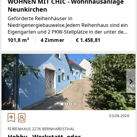
WOHNEN MIT CHIC - Wohnhausanlage
Neunkirchen
Geförderte Reihenhäuser in
Niedrigenergiebauweise.Jedem Reihenhaus sind ein
Eigengarten und 2 PKW-Stellplätze in der unter den
Reihenhäusern liegenden Tiefgarage zugeordnet.Es
101,8 m²
4 Zimmer
€ 1.458,81
sind 7 Reihenhäuser mit einer Wohnnutzfläche von
jeweils ca.
03.08.2026
FERIENHAUS 2276 BERNHARDSTHAL
Hobby-, Werkstatt- oder