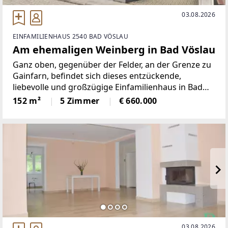
03.08.2026
EINFAMILIENHAUS 2540 BAD VÖSLAU
Am ehemaligen Weinberg in Bad Vöslau
Ganz oben, gegenüber der Felder, an der Grenze zu
Gainfarn, befindet sich dieses entzückende,
liebevolle und großzügige Einfamilienhaus in Bad
Vöslau. Auf einer Gesamtnutzfläche von ca. 294m²,
152 m²
5 Zimmer
€ 660.000
mit 5 Zimmer, einem Wohnkeller, einer Garage,
einem ca. 300m²
03.08.2026