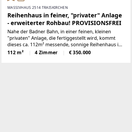
MASSIVHAUS 2514 TRAISKIRCHEN
Reihenhaus in feiner, "privater" Anlage
- erweiterter Rohbau! PROVISIONSFREI
Nahe der Badner Bahn, in einer feinen, kleinen
"privaten" Anlage, die fertiggestellt wird, kommt
dieses ca. 112m² messende, sonnige Reihenhaus im
erweitertem Rohbau zum Verkauf.Das in
112 m²
4 Zimmer
€ 350.000
Ziegelmassiv-Bauweise errichtete Haus bietet auf 3
Ebenen einer