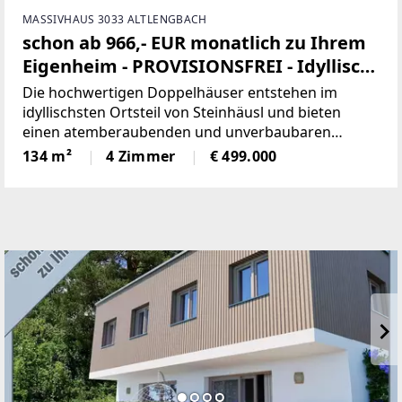
MASSIVHAUS 3033 ALTLENGBACH
schon ab 966,- EUR monatlich zu Ihrem
Eigenheim - PROVISIONSFREI - Idyllisch
wohnen vor den Toren Wiens
Die hochwertigen Doppelhäuser entstehen im
idyllischsten Ortsteil von Steinhäusl und bieten
einen atemberaubenden und unverbaubaren
Panoramablick vom traumhaften Sonnenhang. In
134 m²
4 Zimmer
€ 499.000
einer ruhigen Sackgasse genießen Sie eine herrliche
Aussicht, wohnen mitten