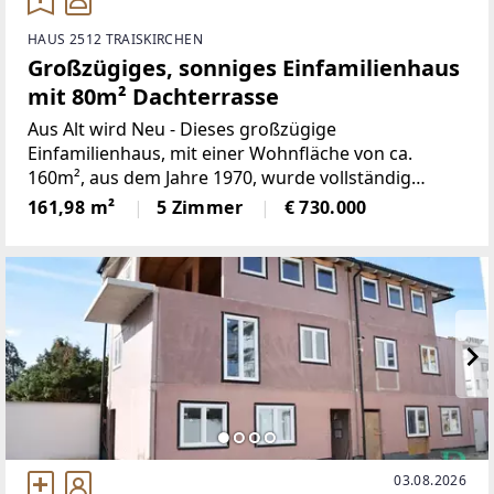
HAUS 2512 TRAISKIRCHEN
Großzügiges, sonniges Einfamilienhaus
mit 80m² Dachterrasse
Aus Alt wird Neu - Dieses großzügige
Einfamilienhaus, mit einer Wohnfläche von ca.
160m², aus dem Jahre 1970, wurde vollständig
entkernt und 2024 auf den neuesten Stand der
161,98 m²
5 Zimmer
€ 730.000
Technik gebracht!Über den Vorgarten führen ein
paar Stufen zum Hauseingang
03.08.2026