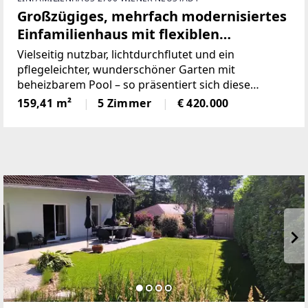
Großzügiges, mehrfach modernisiertes
Einfamilienhaus mit flexiblen
Nutzungsmöglichkeiten -
Vielseitig nutzbar, lichtdurchflutet und ein
Photovoltaikanlage, Swimmingpool
pflegeleichter, wunderschöner Garten mit
beheizbarem Pool – so präsentiert sich diese
Liegenschaft in ruhiger Wr. Neustädter Lage.Die
159,41 m²
5 Zimmer
€ 420.000
Planung des im Jahre 1978 erbauten Hauses, mit
einer Wohnnutzfläche