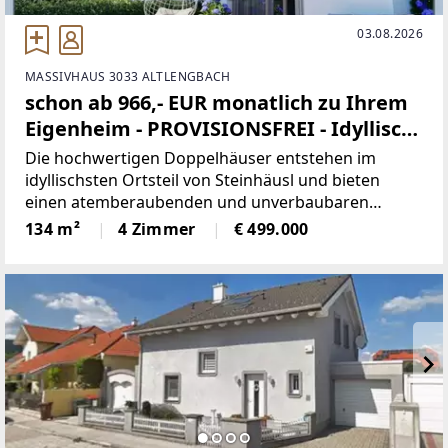
03.08.2026
MASSIVHAUS 3033 ALTLENGBACH
schon ab 966,- EUR monatlich zu Ihrem
Eigenheim - PROVISIONSFREI - Idyllisch
wohnen vor den Toren Wiens
Die hochwertigen Doppelhäuser entstehen im
idyllischsten Ortsteil von Steinhäusl und bieten
einen atemberaubenden und unverbaubaren
Panoramablick vom traumhaften Sonnenhang. In
134 m²
4 Zimmer
€ 499.000
einer ruhigen Sackgasse genießen Sie eine herrliche
Aussicht, wohnen mitten