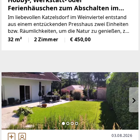
Ferienhäuschen zum Abschalten im
wunderschönen Weinviertel an der
Im liebevollen Katzelsdorf im Weinviertel entstand
Grenze zu Tschechien
aus einem entzückenden Presshaus zwei Einheiten
bzw. Räumlichkeiten, um die Natur zu genießen, zu
Entspannen oder den Hobbys nachgehen zu
32 m²
2 Zimmer
€ 450,00
können.Eine größere Werkstatt mit ca. 18m² und
eine Unterkunft
03.08.2026