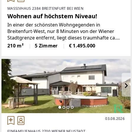
MASSIVHAUS 2384 BREITENFURT BEI WIEN
Wohnen auf höchstem Niveau!
In einer der schönsten Wohngegenden in
Breitenfurt-West, nur 8 Minuten von der Wiener
Stadtgrenze entfernt, liegt dieses traumhafte ca.
210 m² große Einfamilienhaus mit einem
210 m²
5 Zimmer
€ 1.495.000
wunderbaren und unverbaubaren Fernblick.
Außenanlage/GartenEin
03.08.2026
EINFAMILIENHAUS 2700 WIENER NEUSTADT