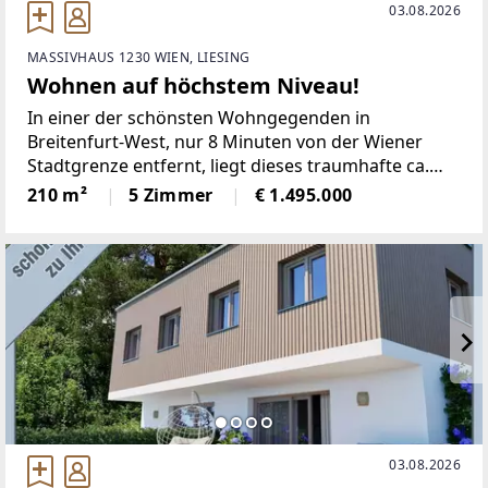
03.08.2026
MASSIVHAUS 1230 WIEN, LIESING
Wohnen auf höchstem Niveau!
In einer der schönsten Wohngegenden in
Breitenfurt-West, nur 8 Minuten von der Wiener
Stadtgrenze entfernt, liegt dieses traumhafte ca.
210 m² große Einfamilienhaus mit einem
210 m²
5 Zimmer
€ 1.495.000
wunderbaren und unverbaubaren
Fernblick.Außenanlage/GartenEin
03.08.2026