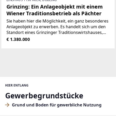
Grinzing: Ein Anlageobjekt mit einem
Wiener Traditionsbetrieb als Pächter
Sie haben hier die Möglichkeit, ein ganz besonderes
Anlageobjekt zu erwerben. Es handelt sich um den
Standort eines Grinzinger Traditionswirtshauses,
welches weit über die Bezirksgrenzen von Döbling
€ 1.380.000
hinaus bekannt ist. Die Liegenschaft besteht aus
dem
HIER ENTLANG
Gewerbegrundstücke
Grund und Boden für gewerbliche Nutzung