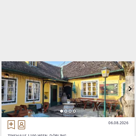
TELEFON
+43 (0) 664 330 0156
WEBSITE
http://www.boerner.at
EMAIL
office@boerner.at
06.08.2026
ZINSHAUS 1190 WIEN, DÖBLING