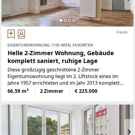
Heute
EIGENTUMSWOHNUNG 1100 WIEN, FAVORITEN
Helle 2-Zimmer Wohnung, Gebäude
komplett saniert, ruhige Lage
Diese großzügig geschnittene 2-Zimmer
Eigentumswohnung liegt im 2. Liftstock eines im
Jahre 1957 errichteten und im Jahr 2013 komplett
thermisch-energetisch sanierten Gebäudes. Sie
66,59 m²
2 Zimmer
€ 225.000
verfügt über ein rund 20m² großes Schlafzimmer
und einen dank Zusammenlegung