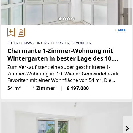
Heute
EIGENTUMSWOHNUNG 1100 WIEN, FAVORITEN
Charmante 1-Zimmer-Wohnung mit
Wintergarten in bester Lage des 10.
Bezirks - nur 197.000€!
Zum Verkauf steht eine super geschnittene 1-
Zimmer-Wohnung im 10. Wiener Gemeindebezirk
Favoriten mit einer Wohnfläche von 54 m². Die
Wohnung überzeugt durch eine durchdachte
54 m²
1 Zimmer
€ 197.000
Raumaufteilung, helle Räume sowie ein
angenehmes Wohngefühl und bietet gleichzeitig