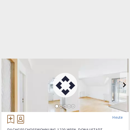
TELEFON
+43 (0) 664 330 0156
WEBSITE
http://www.boerner.at
EMAIL
office@boerner.at
Heute
DACHGESCHOSSWOHNUNG 1220 WIEN, DONAUSTADT