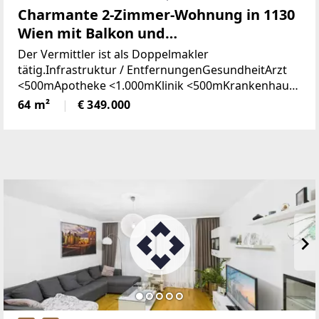
Charmante 2-Zimmer-Wohnung in 1130
Wien mit Balkon und
Gartenmitbenützung
Der Vermittler ist als Doppelmakler
tätig.Infrastruktur / EntfernungenGesundheitArzt
<500mApotheke <1.000mKlinik <500mKrankenhaus
<2.000mKinder & SchulenSchule
64 m²
€ 349.000
<500mKindergarten <1.000mUniversität