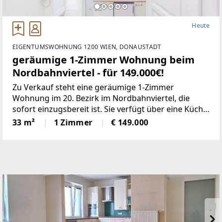
Heute
EIGENTUMSWOHNUNG 1200 WIEN, DONAUSTADT
geräumige 1-Zimmer Wohnung beim
Nordbahnviertel - für 149.000€!
Zu Verkauf steht eine geräumige 1-Zimmer
Wohnung im 20. Bezirk im Nordbahnviertel, die
sofort einzugsbereit ist. Sie verfügt über eine Küche,
Bad mit Dusche und ein getrenntes WC. Das Zimmer
33 m²
1 Zimmer
€ 149.000
hat eine angenehme Größe und ist mit zwei
Fenstern ausgestattet,