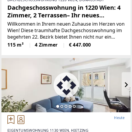
Dachgeschosswohnung in 1220 Wien: 4
Zimmer, 2 Terrassen– Ihr neues
Zuhause!
Willkommen in Ihrem neuen Zuhause im Herzen von
Wien! Diese traumhafte Dachgeschosswohnung im
begehrten 22. Bezirk bietet Ihnen nicht nur ein
modernes Wohnambiente, sondern auch eine ideale
115 m²
4 Zimmer
€ 447.000
Lage mit all den Annehmlichkeiten, die das Leben in
der Stadt
Heute
EIGENTUMSWOHNUNG 1130 WIEN, HIETZING