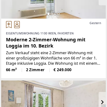
Gestern
EIGENTUMSWOHNUNG 1100 WIEN, FAVORITEN
Moderne 2-Zimmer-Wohnung mit
Loggia im 10. Bezirk
Zum Verkauf steht eine 2-Zimmer-Wohnung mit
einer großzügigen Wohnfläche von 66 m² in der 1.
Etage inklusive Loggia. Die Wohnung ist mit einem
Bad inklusive Badewanne, einem seperaten WC,
66 m²
2 Zimmer
€ 249.000
einem Abstellraum und einer komplett
ausgestatteten Küche sofort