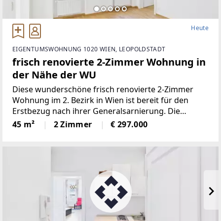
Heute
EIGENTUMSWOHNUNG 1020 WIEN, LEOPOLDSTADT
frisch renovierte 2-Zimmer Wohnung in
der Nähe der WU
Diese wunderschöne frisch renovierte 2-Zimmer
Wohnung im 2. Bezirk in Wien ist bereit für den
Erstbezug nach ihrer Generalsarnierung. Die
Wohnung durchging eine komplette Sarnierung,
45 m²
2 Zimmer
€ 297.000
von Elektrik, Badezimmer, WC, Beleuchtung,
hochwertige Fließen, sowie