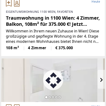
Heute
EIGENTUMSWOHNUNG 1100 WIEN, FAVORITEN
Traumwohnung in 1100 Wien: 4 Zimmer,
Balkon, 108m² für 375.000 €! Jetzt
besichtigen!
Willkommen in Ihrem neuen Zuhause in Wien! Diese
großzügige und gepflegte Wohnung in der 4. Etage
eines modernen Wohnhauses bietet Ihnen nicht nur
eine beeindruckende Wohnfläche von 108 m²,
108 m²
4 Zimmer
€ 375.000
sondern auch eine hervorragende Lebensqualität in
einer der attraktivsten