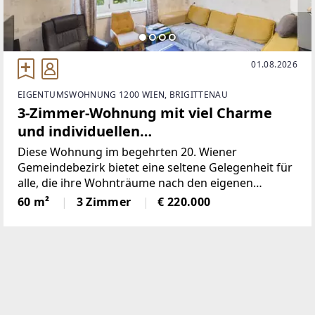
01.08.2026
EIGENTUMSWOHNUNG 1200 WIEN, BRIGITTENAU
3-Zimmer-Wohnung mit viel Charme
und individuellen
Gestaltungsmöglichkeiten- nur
Diese Wohnung im begehrten 20. Wiener
220.000€
Gemeindebezirk bietet eine seltene Gelegenheit für
alle, die ihre Wohnträume nach den eigenen
Vorstellungen verwirklichen möchten. Die
60 m²
3 Zimmer
€ 220.000
großzügige Raumaufteilung schafft bereits jetzt
eine hervorragende Basis für individuelles