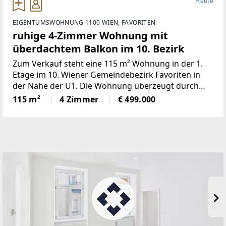
Heute
EIGENTUMSWOHNUNG 1100 WIEN, FAVORITEN
ruhige 4-Zimmer Wohnung mit
überdachtem Balkon im 10. Bezirk
Zum Verkauf steht eine 115 m² Wohnung in der 1.
Etage im 10. Wiener Gemeindebezirk Favoriten in
der Nähe der U1. Die Wohnung überzeugt durch
eine durchdachte Raumaufteilung, helle Räume
115 m²
4 Zimmer
€ 499.000
sowie ein angenehmes Wohngefühl und bietet
gleichzeitig ausreichend