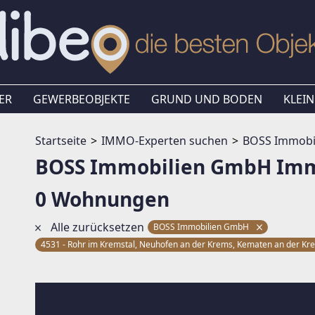
ER
GEWERBEOBJEKTE
GRUND UND BODEN
KLEIN
Startseite
IMMO-Experten suchen
BOSS Immobi
BOSS Immobilien GmbH Imm
0 Wohnungen
Alle zurücksetzen
BOSS Immobilien GmbH
4531 - Rohr im Kremstal, Neuhofen an der Krems, Kematen an der Kr