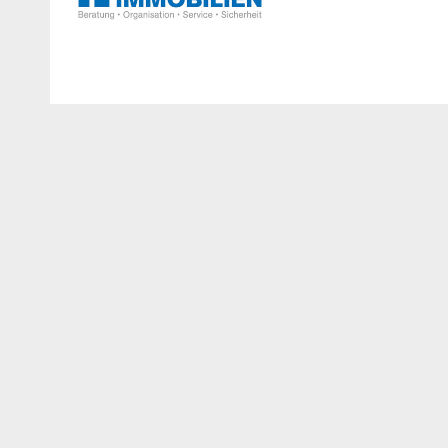
Standort
WEBSITE
http://www.bossimm
Hauptplatz 2
4050 Traun
EMAIL
TELEFON
office@bossimmobil
+43 7229 66 336