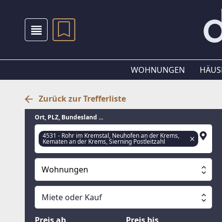
WOHNUNGEN
HÄUS
Zurück zur Trefferliste
Ort, PLZ, Bundesland ...
4531 - Rohr im Kremstal, Neuhofen an der Krems,
Kematen an der Krems, Sierning Postleitzahl
Wohnungen
Alle Immobilien
Miete oder Kauf
Suche läuft
Wohnungen
Miete oder Kauf
Preis ab
Preis bis
Häuser