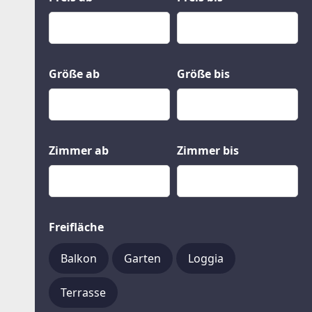
Kauf
Gewerbeobjekte
Miete
Grund und Boden
Mietkauf
Kleinobjekte
Größe ab
Größe bis
Zimmer ab
Zimmer bis
Freifläche
Balkon
Garten
Loggia
Terrasse