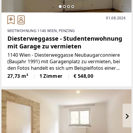
01.08.2026
MIETWOHNUNG 1140 WIEN, PENZING
Diesterweggasse - Studentenwohnung
mit Garage zu vermieten
1140 Wien - Diesterweggasse Neubaugarconniere
(Baujahr 1991) mit Garagenplatz zu vermieten, bei
den Fotos handelt es sich um Beispielfotos einer
vergleichbaren Wohnung im Haus, Direkt beim
27,73 m²
1 Zimmer
€ 548,00
Bahnhof Penzing kommen