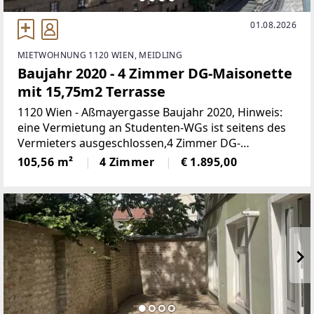
01.08.2026
MIETWOHNUNG 1120 WIEN, MEIDLING
Baujahr 2020 - 4 Zimmer DG-Maisonette
mit 15,75m2 Terrasse
1120 Wien - Aßmayergasse Baujahr 2020, Hinweis:
eine Vermietung an Studenten-WGs ist seitens des
Vermieters ausgeschlossen,4 Zimmer DG-
Maisonette mit 15,75m2 großer Terrasse und
105,56 m²
4 Zimmer
€ 1.895,00
Garagenplatz zu vermieten, die