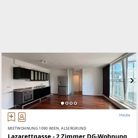
+43 (1) 391 13 11
WEBSITE
http://www.brichard-makler.at
EMAIL
mw@brichard.at
Heute
MIETWOHNUNG 1090 WIEN, ALSERGRUND
Lazarettgasse - 2 Zimmer DG-Wohnung