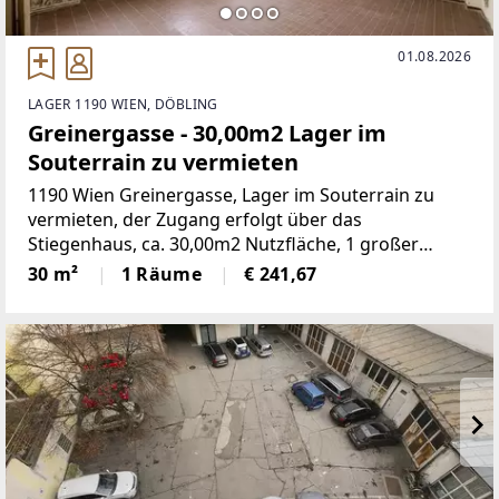
01.08.2026
LAGER 1190 WIEN, DÖBLING
Greinergasse - 30,00m2 Lager im
Souterrain zu vermieten
1190 Wien Greinergasse, Lager im Souterrain zu
vermieten, der Zugang erfolgt über das
Stiegenhaus, ca. 30,00m2 Nutzfläche, 1 großer
Raum, Strom vorhanden, Mietdauer:
30 m²
1 Räume
€ 241,67