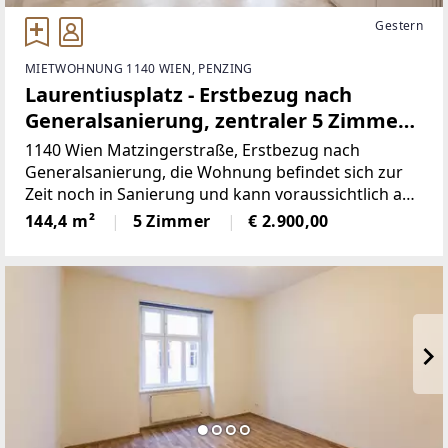
Gestern
MIETWOHNUNG 1140 WIEN, PENZING
Laurentiusplatz - Erstbezug nach
Generalsanierung, zentraler 5 Zimmer
Altbau
1140 Wien Matzingerstraße, Erstbezug nach
Generalsanierung, die Wohnung befindet sich zur
Zeit noch in Sanierung und kann voraussichtlich ab
dem 15. August 2026 bezogen werden, es sind 4 von
144,4 m²
5 Zimmer
€ 2.900,00
5 Zimmer vom Vorzimmer