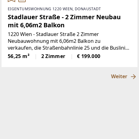
EIGENTUMSWOHNUNG 1220 WIEN, DONAUSTADT
Stadlauer Straße - 2 Zimmer Neubau
mit 6,06m2 Balkon
1220 Wien - Stadlauer Straße 2 Zimmer
Neubauwohnung mit 6,06m2 Balkon zu
verkaufen, die Straßenbahnlinie 25 und die Buslinien
26A, 86A, 87A, 95A und96A sind in kurzer Gehdistanz
56,25 m²
2 Zimmer
€ 199.000
erreichbar, 2. Liftstock, 56,25m2
Weiter