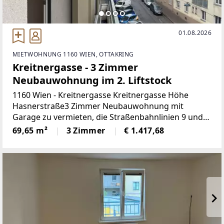
01.08.2026
MIETWOHNUNG 1160 WIEN, OTTAKRING
Kreitnergasse - 3 Zimmer
Neubauwohnung im 2. Liftstock
1160 Wien - Kreitnergasse Kreitnergasse Höhe
Hasnerstraße3 Zimmer Neubauwohnung mit
Garage zu vermieten, die Straßenbahnlinien 9 und
46 sowie die Buslinien 10A und 48A sind in kurzer
69,65 m²
3 Zimmer
€ 1.417,68
Gehdistanz erreichbar, 2.