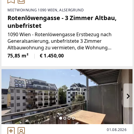
MIETWOHNUNG 1090 WIEN, ALSERGRUND
Rotenlöwengasse - 3 Zimmer Altbau,
unbefristet
1090 Wien - Rotenlöwengasse Erstbezug nach
Generalsanierung, unbefristete 3 Zimmer
Altbauwohnung zu vermieten, die Wohnung
befindet sich in einem wunderschön revitalisierten
75,85 m²
€ 1.450,00
Altbau, die U4 Station Roßauer
01.08.2026