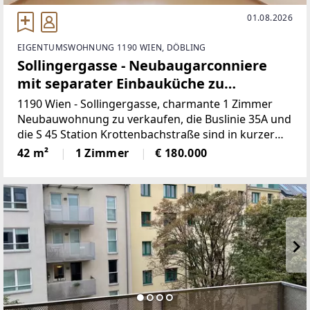
01.08.2026
EIGENTUMSWOHNUNG 1190 WIEN, DÖBLING
Sollingergasse - Neubaugarconniere
mit separater Einbauküche zu
verkaufen
1190 Wien - Sollingergasse, charmante 1 Zimmer
Neubauwohnung zu verkaufen, die Buslinie 35A und
die S 45 Station Krottenbachstraße sind in kurzer
Gehdistanz erreichbar, 4. Liftstock, ca. 42,00m2
42 m²
1 Zimmer
€ 180.000
Wohnfläche, Wohn-/Schlafzimmer,