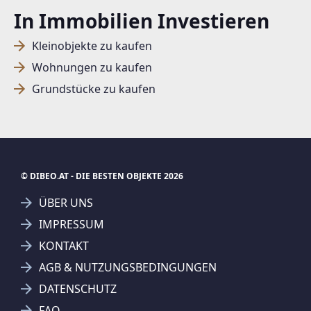
In Immobilien Investieren
Kleinobjekte zu kaufen
Wohnungen zu kaufen
Grundstücke zu kaufen
© DIBEO.AT - DIE BESTEN OBJEKTE 2026
ÜBER UNS
IMPRESSUM
KONTAKT
SUCHAGENT ANLEGEN FÜR DIE
AGB & NUTZUNGSBEDINGUNGEN
AKTUELLEN SUCHKRITERIEN
DATENSCHUTZ
BRI Immobilienmakler GmbH
FAQ