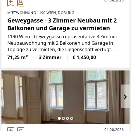
01.08.2026
MIETWOHNUNG 1190 WIEN, DÖBLING
Geweygasse - 3 Zimmer Neubau mit 2
Balkonen und Garage zu vermieten
1190 Wien - Geweygasse repräsentative 3 Zimmer
Neubauwohnung mit 2 Balkonen und Garage in
Toplage zu vermieten, die Liegenschaft verfügt
ebenfalls über einen parkähnlichen
71,25 m²
3 Zimmer
€ 1.450,00
Gemeinschaftsgarten, es sind vom Vorzimmer
01.08.2026