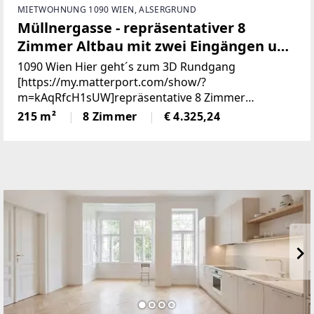
MIETWOHNUNG 1090 WIEN, ALSERGRUND
Müllnergasse - repräsentativer 8
Zimmer Altbau mit zwei Eingängen und
Garage
1090 Wien Hier geht´s zum 3D Rundgang
[https://my.matterport.com/show/?
m=kAqRfcH1sUW]repräsentative 8 Zimmer
Wohnung mit zwei Eingängen in gepflegtem
215 m²
8 Zimmer
€ 4.325,24
Altbauhaus zu vermieten,2. Liftstock, die U4 Station
Roßauer