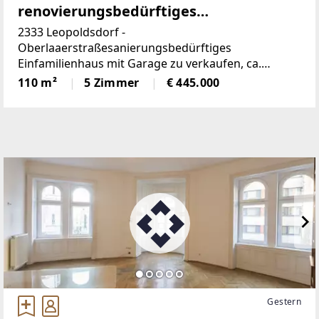
renovierungsbedürftiges
Einfamilienhaus mit Garage
2333 Leopoldsdorf -
Oberlaaerstraßesanierungsbedürftiges
Einfamilienhaus mit Garage zu verkaufen, ca.
110,00m2 Wohnfläche (aufgeteilt auf EG und DG)
110 m²
5 Zimmer
€ 445.000
zzgl. Keller (inkl. Garage), Grundstücksfläche: ca.
452,00m2EG:
Gestern