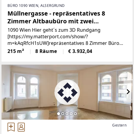
BÜRO 1090 WIEN, ALSERGRUND
Müllnergasse - repräsentatives 8
Zimmer Altbaubüro mit zwei
Eingängen und Garage
1090 Wien Hier geht´s zum 3D Rundgang
[https://my.matterport.com/show/?
m=kAqRfcH1sUW]repräsentatives 8 Zimmer Büro
mit zwei Eingängen in gepflegtem Altbauhaus zu
215 m²
8 Räume
€ 3.932,04
vermieten,2. Liftstock, die U4 Station Roßauer
Gestern