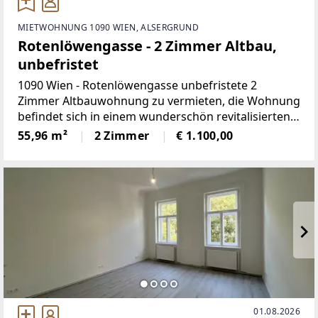
MIETWOHNUNG 1090 WIEN, ALSERGRUND
Rotenlöwengasse - 2 Zimmer Altbau,
unbefristet
1090 Wien - Rotenlöwengasse unbefristete 2
Zimmer Altbauwohnung zu vermieten, die Wohnung
befindet sich in einem wunderschön revitalisierten
Altbau, die U4 Station Roßauer Lände ist in kurzer
55,96 m²
2 Zimmer
€ 1.100,00
Gehdistanz erreichbar, 1.
01.08.2026