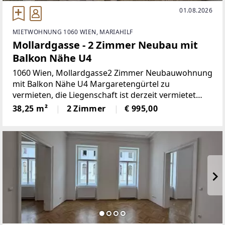
01.08.2026
MIETWOHNUNG 1060 WIEN, MARIAHILF
Mollardgasse - 2 Zimmer Neubau mit
Balkon Nähe U4
1060 Wien, Mollardgasse2 Zimmer Neubauwohnung
mit Balkon Nähe U4 Margaretengürtel zu
vermieten, die Liegenschaft ist derzeit vermietet
und kann ab dem 15. August bezogen werden,die
38,25 m²
2 Zimmer
€ 995,00
Wohnung befindet sich nur wenige Gehminuten