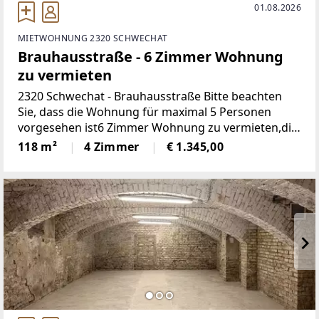
01.08.2026
MIETWOHNUNG 2320 SCHWECHAT
Brauhausstraße - 6 Zimmer Wohnung
zu vermieten
2320 Schwechat - Brauhausstraße Bitte beachten
Sie, dass die Wohnung für maximal 5 Personen
vorgesehen ist6 Zimmer Wohnung zu vermieten,die
Wohnung ist ab sofort verfügbar,befindet sich im
118 m²
4 Zimmer
€ 1.345,00
Erdgeschoss, 118