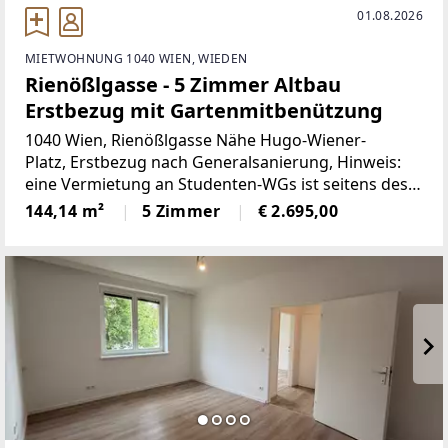
01.08.2026
MIETWOHNUNG 1040 WIEN, WIEDEN
Rienößlgasse - 5 Zimmer Altbau
Erstbezug mit Gartenmitbenützung
1040 Wien, Rienößlgasse Nähe Hugo-Wiener-
Platz, Erstbezug nach Generalsanierung, Hinweis:
eine Vermietung an Studenten-WGs ist seitens des
Vermieters ausgeschlossen,stilvolle 5 Zimmer
144,14 m²
5 Zimmer
€ 2.695,00
Altbauwohnung mit Gartenmitbenützung, die