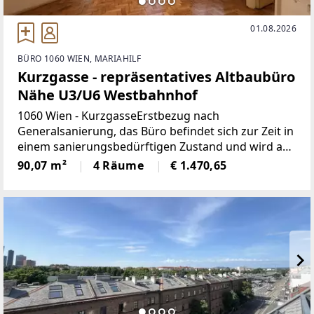
01.08.2026
BÜRO 1060 WIEN, MARIAHILF
Kurzgasse - repräsentatives Altbaubüro
Nähe U3/U6 Westbahnhof
1060 Wien - KurzgasseErstbezug nach
Generalsanierung, das Büro befindet sich zur Zeit in
einem sanierungsbedürftigen Zustand und wird auf
Kosten des Vermieters und Rücksprache mit dem
90,07 m²
4 Räume
€ 1.470,65
Mieter generalsaniert (ohne
Sonderwünsche), 90,07m2