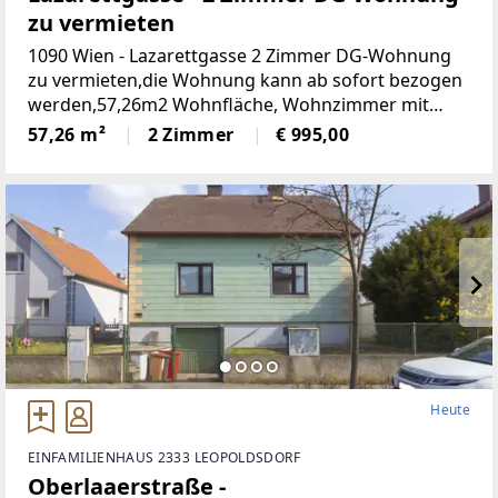
zu vermieten
1090 Wien - Lazarettgasse 2 Zimmer DG-Wohnung
zu vermieten,die Wohnung kann ab sofort bezogen
werden,57,26m2 Wohnfläche, Wohnzimmer mit
offener Küche, Schlafzimmer, Vorzimmer, Bad mit
57,26 m²
2 Zimmer
€ 995,00
Wanne und
Heute
EINFAMILIENHAUS 2333 LEOPOLDSDORF
Oberlaaerstraße -