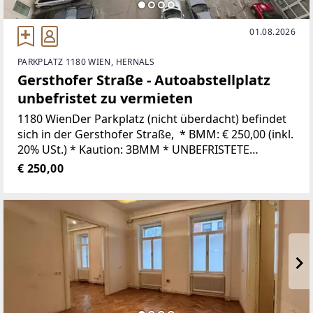
01.08.2026
PARKPLATZ 1180 WIEN, HERNALS
Gersthofer Straße - Autoabstellplatz
unbefristet zu vermieten
1180 WienDer Parkplatz (nicht überdacht) befindet
sich in der Gersthofer Straße, * BMM: € 250,00 (inkl.
20% USt.) * Kaution: 3BMM * UNBEFRISTETE
VERMIETUNG * Vergebührung an das Finanzamt: ca.
€ 250,00
€ 90,00 * Kosten