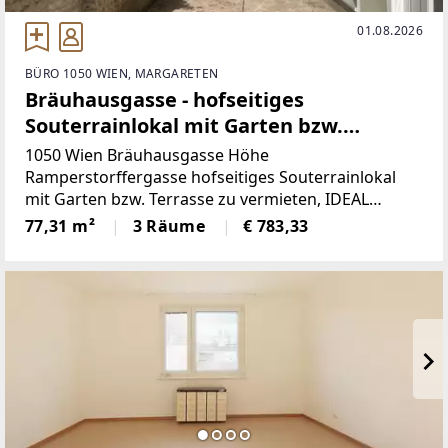
01.08.2026
BÜRO 1050 WIEN, MARGARETEN
Bräuhausgasse - hofseitiges
Souterrainlokal mit Garten bzw.
Terrasse zu vermieten
1050 Wien Bräuhausgasse Höhe
Ramperstorffergasse hofseitiges Souterrainlokal
mit Garten bzw. Terrasse zu vermieten, IDEAL
nutzbar als Büro, Atelier oder Showroom, die U4
77,31 m²
3 Räume
€ 783,33
Station Pilgramgasse sowie die