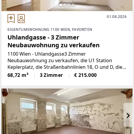
01.08.2026
EIGENTUMSWOHNUNG 1100 WIEN, FAVORITEN
Uhlandgasse - 3 Zimmer
Neubauwohnung zu verkaufen
1100 Wien - Uhlandgasse3 Zimmer
Neubauwohnung zu verkaufen, die U1 Station
Keplerplatz, die Straßenbahnlinien 18, O und D, die
Buslinie 14A sowie der Hauptbahnhof sind in kurzer
68,72 m²
3 Zimmer
€ 215.000
Gehdistanz erreichbar, die Wohnung befindet