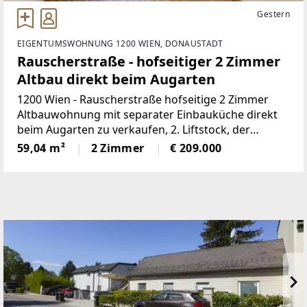
Gestern
EIGENTUMSWOHNUNG 1200 WIEN, DONAUSTADT
Rauscherstraße - hofseitiger 2 Zimmer
Altbau direkt beim Augarten
1200 Wien - Rauscherstraße hofseitige 2 Zimmer
Altbauwohnung mit separater Einbauküche direkt
beim Augarten zu verkaufen, 2. Liftstock, der
Augarten, die Straßenbahnlinien 5 und 12 sowie die
59,04 m²
2 Zimmer
€ 209.000
Buslinien 5A und 5B sind