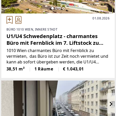
01.08.2026
BÜRO 1010 WIEN, INNERE STADT
U1/U4 Schwedenplatz - charmantes
Büro mit Fernblick im 7. Liftstock zu
vermieten
1010 Wien charmantes Büro mit Fernblick zu
vermieten, das Büro ist zur Zeit noch vermietet und
kann ab sofort übergeben werden, die U1/U4
Station Schwedenplatz befindet sich unmittelbar vor
38,51 m²
1 Räume
€ 1.043,01
dem Haus, 7.