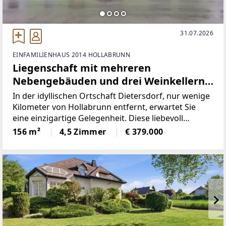
31.07.2026
EINFAMILIENHAUS 2014 HOLLABRUNN
Liegenschaft mit mehreren
Nebengebäuden und drei Weinkellern
sowie ca. 1.271 m² Grund!
In der idyllischen Ortschaft Dietersdorf, nur wenige
Kilometer von Hollabrunn entfernt, erwartet Sie
eine einzigartige Gelegenheit. Diese liebevoll
gestaltete Liegenschaft bietet auf etwa 156 m²
156 m²
4,5 Zimmer
€ 379.000
Wohn- und Nutzfläche ausreichend Raum, um dem
Alltag zu