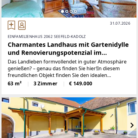
31.07.2026
EINFAMILIENHAUS 2062 SEEFELD-KADOLZ
Charmantes Landhaus mit Gartenidylle
und Renovierungspotenzial im
Weinviertel!
Das Landleben formvollendet in guter Atmosphäre
genießen? – genau das finden Sie hier!In diesem
freundlichen Objekt finden Sie den idealen
Rückzugsort für Naturliebhaber und Hobbywerker.
63 m²
3 Zimmer
€ 149.000
Dieses teilmöblierte Einfamilienhaus präsentiert
sich auf