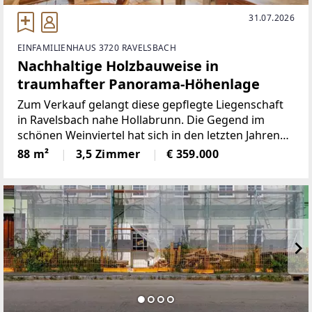
31.07.2026
EINFAMILIENHAUS 3720 RAVELSBACH
Nachhaltige Holzbauweise in
traumhafter Panorama-Höhenlage
Zum Verkauf gelangt diese gepflegte Liegenschaft
in Ravelsbach nahe Hollabrunn. Die Gegend im
schönen Weinviertel hat sich in den letzten Jahren
als Geheimtipp für anspruchsvolle Wienerinnen und
88 m²
3,5 Zimmer
€ 359.000
Wiener entwickelt, welche die Vorzüge eines
privaten Rückzugs