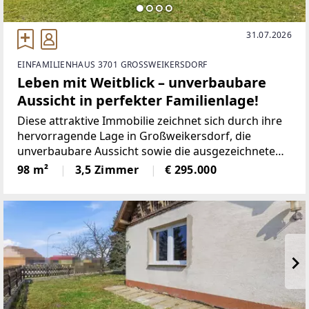
31.07.2026
EINFAMILIENHAUS 3701 GROSSWEIKERSDORF
Leben mit Weitblick – unverbaubare
Aussicht in perfekter Familienlage!
Diese attraktive Immobilie zeichnet sich durch ihre
hervorragende Lage in Großweikersdorf, die
unverbaubare Aussicht sowie die ausgezeichnete
Infrastruktur aus. Großweikersdorf bietet eine
98 m²
3,5 Zimmer
€ 295.000
harmonische Mischung aus städtischer
Infrastruktur und grüner