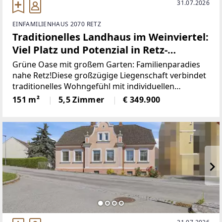
31.07.2026
EINFAMILIENHAUS 2070 RETZ
Traditionelles Landhaus im Weinviertel:
Viel Platz und Potenzial in Retz-
Unternalb!
Grüne Oase mit großem Garten: Familienparadies
nahe Retz!Diese großzügige Liegenschaft verbindet
traditionelles Wohngefühl mit individuellen
Gestaltungsmöglichkeiten. Das großzügige
151 m²
5,5 Zimmer
€ 349.900
Grundstück umfasst rund 2.070 m². Der weitläufige
Garten