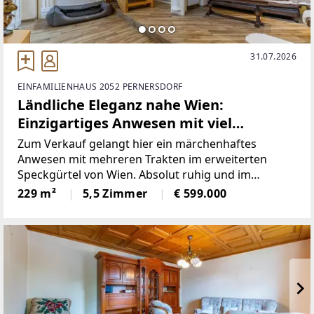
31.07.2026
EINFAMILIENHAUS 2052 PERNERSDORF
Ländliche Eleganz nahe Wien:
Einzigartiges Anwesen mit viel
Privatsphäre, Fitness- und
Zum Verkauf gelangt hier ein märchenhaftes
Gästebereich!
Anwesen mit mehreren Trakten im erweiterten
Speckgürtel von Wien. Absolut ruhig und im
landschaftlich wunderschönen Pernersdorf im
229 m²
5,5 Zimmer
€ 599.000
Weinviertel gelegen, lädt dieses Objekt zum
Verweilen ein, ob als Haupt- oder