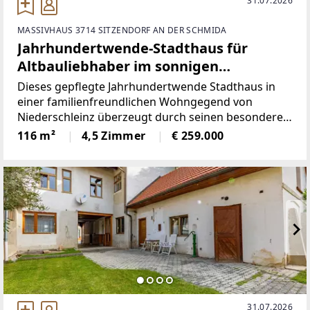
31.07.2026
MASSIVHAUS 3714 SITZENDORF AN DER SCHMIDA
Jahrhundertwende-Stadthaus für
Altbauliebhaber im sonnigen
Weinviertel – Perfekt als Haupt- oder
Dieses gepflegte Jahrhundertwende Stadthaus in
Nebenwohnsitz!
einer familienfreundlichen Wohngegend von
Niederschleinz überzeugt durch seinen besonderen
Altbaucharme und eine großzügige Raumwirkung.
116 m²
4,5 Zimmer
€ 259.000
Mit einer Wohnfläche von rund 116 m² bietet die
Immobilie ausreichend
31.07.2026