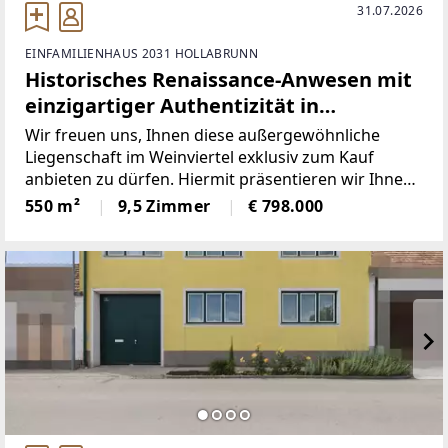
31.07.2026
EINFAMILIENHAUS 2031 HOLLABRUNN
Historisches Renaissance-Anwesen mit
einzigartiger Authentizität in
Weyerburg!
Wir freuen uns, Ihnen diese außergewöhnliche
Liegenschaft im Weinviertel exklusiv zum Kauf
anbieten zu dürfen. Hiermit präsentieren wir Ihnen
ein wahres Juwel am Immobilienmarkt mit
550 m²
9,5 Zimmer
€ 798.000
unvergleichlichem historischem Charme.Das
Anwesen beeindruckt