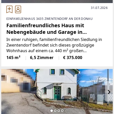
31.07.2026
EINFAMILIENHAUS 3435 ZWENTENDORF AN DER DONAU
Familienfreundliches Haus mit
Nebengebäude und Garage in
Zwentendorf!
In einer ruhigen, familienfreundlichen Siedlung in
Zwentendorf befindet sich dieses großzügige
Wohnhaus auf einem ca. 440 m² großen
Grundstück. Die Liegenschaft besticht durch eine
145 m²
6,5 Zimmer
€ 375.000
sonnige, geschützte Lage sowie Privatsphäre.
Dadurch wird eine besonders