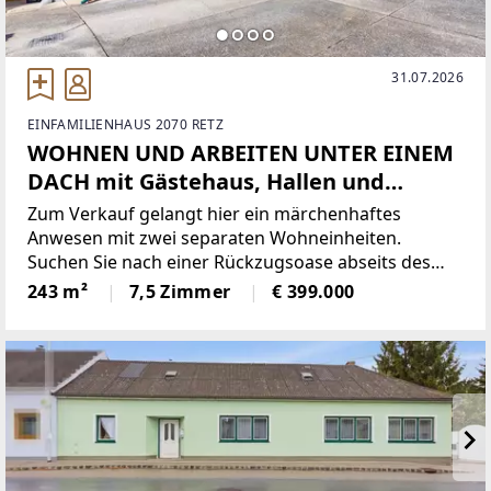
31.07.2026
EINFAMILIENHAUS 2070 RETZ
WOHNEN UND ARBEITEN UNTER EINEM
DACH mit Gästehaus, Hallen und
uneinsehbarem Innenhof in Obernalb!
Zum Verkauf gelangt hier ein märchenhaftes
Anwesen mit zwei separaten Wohneinheiten.
Suchen Sie nach einer Rückzugsoase abseits des
hektischen (städtischen) Alltages in der Sie sich
243 m²
7,5 Zimmer
€ 399.000
wohlfühlen und das Leben genießen können?
Diesen Traum können Sie sich