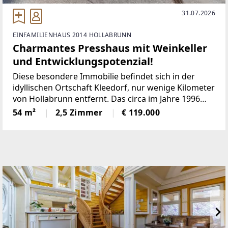
31.07.2026
EINFAMILIENHAUS 2014 HOLLABRUNN
Charmantes Presshaus mit Weinkeller
und Entwicklungspotenzial!
Diese besondere Immobilie befindet sich in der
idyllischen Ortschaft Kleedorf, nur wenige Kilometer
von Hollabrunn entfernt. Das circa im Jahre 1996
erbaute Objekt bietet auf ca. 54 m² Wohn- und
54 m²
2,5 Zimmer
€ 119.000
Nutzfläche ausreichend Platz um dem
anstrengenden Arbeitsalltag