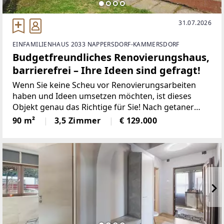
31.07.2026
EINFAMILIENHAUS 2033 NAPPERSDORF-KAMMERSDORF
Budgetfreundliches Renovierungshaus,
barrierefrei – Ihre Ideen sind gefragt!
Wenn Sie keine Scheu vor Renovierungsarbeiten
haben und Ideen umsetzen möchten, ist dieses
Objekt genau das Richtige für Sie! Nach getaner
Arbeit können Sie die Ruhe und die Sonne im
90 m²
3,5 Zimmer
€ 129.000
gemütlichen Innenhof genießen.Zum Verkauf
gelangt ein im Jahr