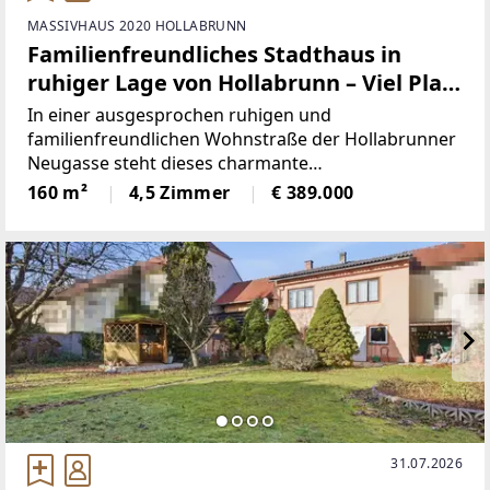
MASSIVHAUS 2020 HOLLABRUNN
Familienfreundliches Stadthaus in
ruhiger Lage von Hollabrunn – Viel Platz
& Potenzial!
In einer ausgesprochen ruhigen und
familienfreundlichen Wohnstraße der Hollabrunner
Neugasse steht dieses charmante
Jahrhundertwendehaus zum Verkauf. Die
160 m²
4,5 Zimmer
€ 389.000
Liegenschaft erstreckt sich über ein großzügiges
Erd- und Obergeschoss und bietet mit aktuell 4
hellen
31.07.2026