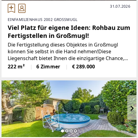
31.07.2026
EINFAMILIENHAUS 2002 GROSSMUGL
Viel Platz für eigene Ideen: Rohbau zum
Fertigstellen in Großmugl!
Die Fertigstellung dieses Objektes in Großmugl
können Sie selbst in die Hand nehmen!Diese
Liegenschaft bietet Ihnen die einzigartige Chance,
ein beeindruckendes Wohnprojekt zu realisieren.
222 m²
6 Zimmer
€ 289.000
Lassen Sie Ihrer Kreativität freien Lauf und gestalten