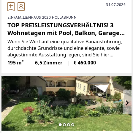
31.07.2026
EINFAMILIENHAUS 2020 HOLLABRUNN
TOP PREISLEISTUNGSVERHÄLTNIS! 3
Wohnetagen mit Pool, Balkon, Garage,
Wintergärten und Panoramablick!
Wenn Sie Wert auf eine qualitative Bauausführung,
durchdachte Grundrisse und eine elegante, sowie
abgestimmte Ausstattung legen, sind Sie hier
richtig.Dieses großzügige geschmackvoll gestaltete
195 m²
6,5 Zimmer
€ 460.000
Familiendomizil besticht nicht nur durch seine
Weitläufigkeit