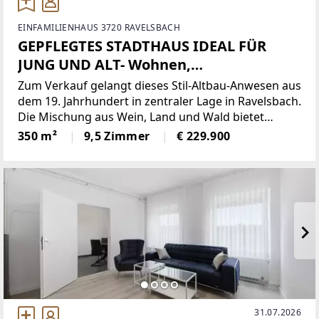
EINFAMILIENHAUS 3720 RAVELSBACH
GEPFLEGTES STADTHAUS IDEAL FÜR
JUNG UND ALT- Wohnen,
Mehrgenerationenprojekt, kleine
Zum Verkauf gelangt dieses Stil-Altbau-Anwesen aus
Geschäftsnische oder Büro im
dem 19. Jahrhundert in zentraler Lage in Ravelsbach.
Die Mischung aus Wein, Land und Wald bietet
Erdgeschoss
ausgezeichnete Wohnqualität und eignet sich
350 m²
9,5 Zimmer
€ 229.900
sowohl als Feriendomizil als auch als einzigartiger
Hauptwohnsitz.
31.07.2026