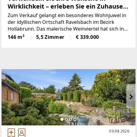
Wirklichkeit – erleben Sie ein Zuhause
voller Lebensqualität und Naturgenuss!
Zum Verkauf gelangt ein besonderes Wohnjuwel in
der idyllischen Ortschaft Ravelsbach im Bezirk
Hollabrunn. Das malerische Weinviertel hat sich in
den vergangenen Jahren zu einem gefragten
146 m²
5,5 Zimmer
€ 339.000
Rückzugsort für all jene entwickelt, die Ruhe, Natur
und Lebensqualität
03.08.2026