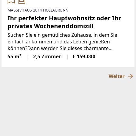
MASSIVHAUS 2014 HOLLABRUNN
Ihr perfekter Hauptwohnsitz oder Ihr
privates Wochenenddomizil!
Suchen Sie ein gemütliches Zuhause, in dem Sie
einfach ankommen und das Leben genießen
können?Dann werden Sie dieses charmante
Wohnhaus in Breitenwaida lieben! Das Haus wurde
55 m²
2,5 Zimmer
€ 159.000
bereits mit viel Liebe renoviert. Das Beste daran: Es
wartet kein großer
Weiter