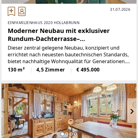
31.07.2026
EINFAMILIENHAUS 2020 HOLLABRUNN
Moderner Neubau mit exklusiver
Rundum-Dachterrasse–
Einfamilienhaus mit
Dieser zentral gelegene Neubau, konzipiert und
Gestaltungsspielraum in zentraler Lage
errichtet nach neuesten bautechnischen Standards,
bietet nachhaltige Wohnqualität für Generationen.
von Hollabrunn
Zum Verkauf gelangt ein hochwertig ausgeführtes
130 m²
4,5 Zimmer
€ 495.000
Einfamilienhaus, das in den Jahren 2024/2025
errichtet wurde.