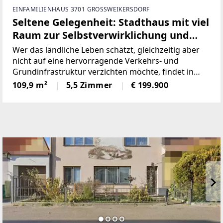
EINFAMILIENHAUS 3701 GROSSWEIKERSDORF
Seltene Gelegenheit: Stadthaus mit viel
Raum zur Selbstverwirklichung und
bester Anbindung!
Wer das ländliche Leben schätzt, gleichzeitig aber
nicht auf eine hervorragende Verkehrs- und
Grundinfrastruktur verzichten möchte, findet in
dieser Umgebung den idealen Wohnort.Zum
109,9 m²
5,5 Zimmer
€ 199.900
Verkauf steht dieses nette Stadthaus in der
Bahnhofstraße in