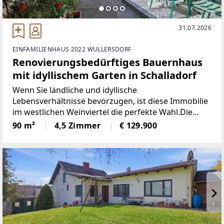
31.07.2026
EINFAMILIENHAUS 2022 WULLERSDORF
Renovierungsbedürftiges Bauernhaus
mit idyllischem Garten in Schalladorf
Wenn Sie ländliche und idyllische
Lebensverhältnisse bevorzugen, ist diese Immobilie
im westlichen Weinviertel die perfekte Wahl.Die
Liegenschaft besticht durch einen uneinsehbaren
90 m²
4,5 Zimmer
€ 129.900
Innenhof sowie der Privatsphäre, welche das ca. 731
m² große Grundstück