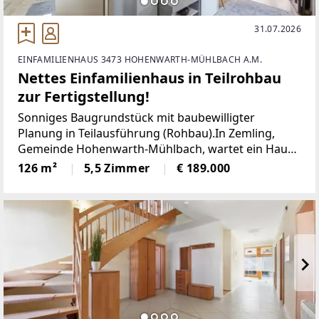
31.07.2026
EINFAMILIENHAUS 3473 HOHENWARTH-MÜHLBACH A.M.
Nettes Einfamilienhaus in Teilrohbau
zur Fertigstellung!
Sonniges Baugrundstück mit baubewilligter
Planung in Teilausführung (Rohbau).In Zemling,
Gemeinde Hohenwarth-Mühlbach, wartet ein Haus
auf seine Fertigstellung und neuen Besitzer.Bauen
126 m²
5,5 Zimmer
€ 189.000
Sie fertig und ziehen in Kürze in Ihr Traumhaus ein.