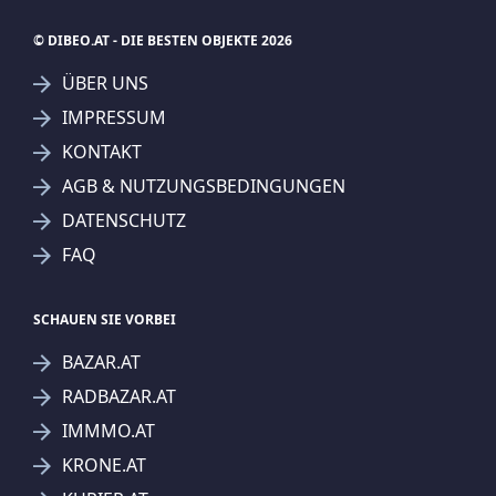
© DIBEO.AT - DIE BESTEN OBJEKTE 2026
ÜBER UNS
IMPRESSUM
SUCHAGENT ANLEGEN FÜR DIE
KONTAKT
AKTUELLEN SUCHKRITERIEN
AGB & NUTZUNGSBEDINGUNGEN
REMAX Gold - Immobilien Corner GmbH & Co KG
Häuser
DATENSCHUTZ
Einfamilienhaus
FAQ
Treffer verfeinern
Ich stimme der Verarbeitung meiner Daten, wie
SCHAUEN SIE VORBEI
in den
Datenschutzbestimmungen
beschrieben,
BAZAR.AT
zu.
RADBAZAR.AT
IMMMO.AT
KRONE.AT