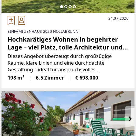
31.07.2026
EINFAMILIENHAUS 2020 HOLLABRUNN
Hochkarätiges Wohnen in begehrter
Lage – viel Platz, tolle Architektur und
optimale Raumaufteilung!
Dieses Angebot überzeugt durch großzügige
Räume, klare Linien und eine durchdachte
Gestaltung – ideal für anspruchsvolles
Familienleben.Das gepflegte Einfamilienhaus in
198 m²
6,5 Zimmer
€ 698.000
solider Massivbauweise aus den Jahren ca. 1990–
1991 besticht durch seine großzügige