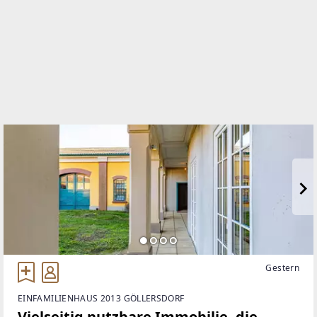
TELEFON
+43 699 106 54 170
WEBSITE
https://www.remax.at/de/ib/remax-gold-hollabrunn
EMAIL
j.ibrahimbegovic@remax-gold.at
Gestern
EINFAMILIENHAUS 2013 GÖLLERSDORF
Vielseitig nutzbare Immobilie, die