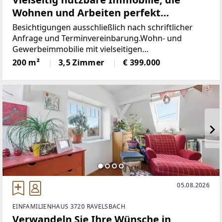
Wohnen und Arbeiten perfekt
verbindet!
Besichtigungen ausschließlich nach schriftlicher
Anfrage und Terminvereinbarung.Wohn- und
Gewerbeimmobilie mit vielseitigen
Nutzungsmöglichkeiten – ein besonderes
200 m²
3,5 Zimmer
€ 399.000
Angebot!Diese außergewöhnliche Liegenschaft in
Großstelzendorf verbindet
05.08.2026
EINFAMILIENHAUS 3720 RAVELSBACH
Verwandeln Sie Ihre Wünsche in