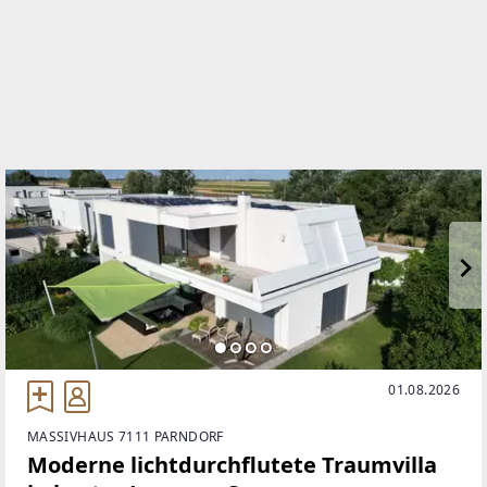
+43 680 4063320
WEBSITE
https://era.at/de/standort/era-riener-real-
immobilien
EMAIL
riener@era.at
01.08.2026
MASSIVHAUS 7111 PARNDORF
Moderne lichtdurchflutete Traumvilla