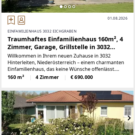
01.08.2026
EINFAMILIENHAUS 3032 EICHGRABEN
Traumhaftes Einfamilienhaus 160m², 4
Zimmer, Garage, Grillstelle in 3032
Hinterleiten, € 690.000!
Willkommen in Ihrem neuen Zuhause in 3032
Hinterleiten, Niederösterreich – einem charmanten
Einfamilienhaus, das keine Wünsche offenlässt.
Dieses beeindruckende Haus bietet auf
160 m²
4 Zimmer
€ 690.000
großzügigen 160 m² Wohnfläche ausreichend Platz
für Ihre Familie und Ihre