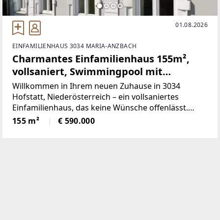
01.08.2026
EINFAMILIENHAUS 3034 MARIA-ANZBACH
Charmantes Einfamilienhaus 155m²,
vollsaniert, Swimmingpool mit
Überdachung in 3034 Hofstatt, €590.000
Willkommen in Ihrem neuen Zuhause in 3034
Hofstatt, Niederösterreich – ein vollsaniertes
Einfamilienhaus, das keine Wünsche offenlässt.
Dieses attraktive Traumhaus mit einer großzügigen
155 m²
€ 590.000
Wohnfläche von 155 m² bietet Ihnen und Ihrer
Familie genügend Platz