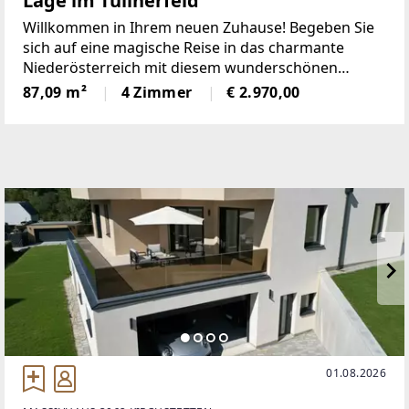
Lage im Tullnerfeld
Willkommen in Ihrem neuen Zuhause! Begeben Sie
sich auf eine magische Reise in das charmante
Niederösterreich mit diesem wunderschönen
Landhaus im Tullnerfeld. Das Anwesen bietet Ihnen
87,09 m²
4 Zimmer
€ 2.970,00
eine Fläche von 87.09m² und verfügt über 4 Zimmer,
einen Balkon sowie
01.08.2026