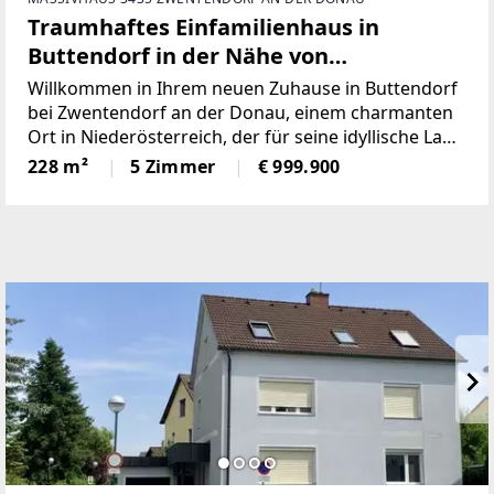
Traumhaftes Einfamilienhaus in
Buttendorf in der Nähe von
Zwentendorf an der Donau - Luxuriöses
Willkommen in Ihrem neuen Zuhause in Buttendorf
Wohnen auf 228m²
bei Zwentendorf an der Donau, einem charmanten
Ort in Niederösterreich, der für seine idyllische Lage
und seine malerische Landschaft bekannt ist. Hier
228 m²
5 Zimmer
€ 999.900
haben Sie die einzigartige Möglichkeit, ein
wunderschönes