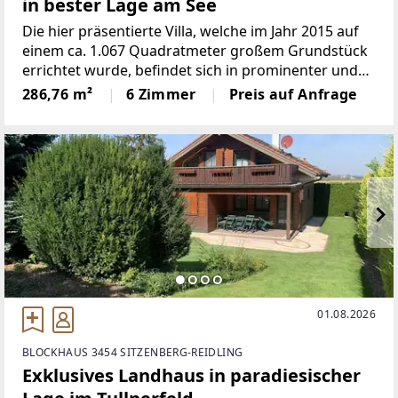
in bester Lage am See
Die hier präsentierte Villa, welche im Jahr 2015 auf
einem ca. 1.067 Quadratmeter großem Grundstück
errichtet wurde, befindet sich in prominenter und
ruhiger Lage in unmittelbarer Nachbarschaft zu
286,76 m²
6 Zimmer
Preis auf Anfrage
Parndorf an einem See. Das Haus ist sehr hell und
lichtdurchflutet,
01.08.2026
BLOCKHAUS 3454 SITZENBERG-REIDLING
Exklusives Landhaus in paradiesischer