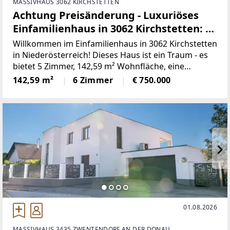
MASSIVHAUS 3062 KIRCHSTETTEN
Achtung Preisänderung - Luxuriöses
Einfamilienhaus in 3062 Kirchstetten: 6
Zimmer, Erstbezug, Terrasse,
Willkommen im Einfamilienhaus in 3062 Kirchstetten
Doppelgarage
in Niederösterreich! Dieses Haus ist ein Traum - es
bietet 5 Zimmer, 142,59 m² Wohnfläche, eine
Terrasse, Garage, 2 WCs und 2 Bäder. Das Haus ist
142,59 m²
6 Zimmer
€ 750.000
nicht möbliert. Im Keller steht ein großer Raum mit
47,78m²
01.08.2026
MASSIVHAUS 3435 ZWENTENDORF AN DER DONAU