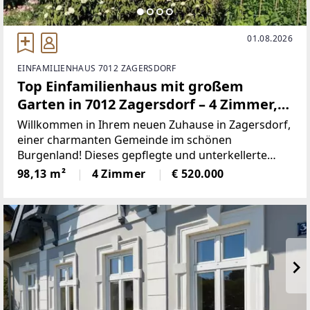
01.08.2026
EINFAMILIENHAUS 7012 ZAGERSDORF
Top Einfamilienhaus mit großem
Garten in 7012 Zagersdorf – 4 Zimmer,
Wintergarten, sehr gepflegt!
Willkommen in Ihrem neuen Zuhause in Zagersdorf,
einer charmanten Gemeinde im schönen
Burgenland! Dieses gepflegte und unterkellerte
Einfamilienhaus bietet Ihnen auf 98,13 m²
98,13 m²
4 Zimmer
€ 520.000
Wohnfläche alles, was Sie für ein komfortables und
entspanntes Leben benötigen.Mit