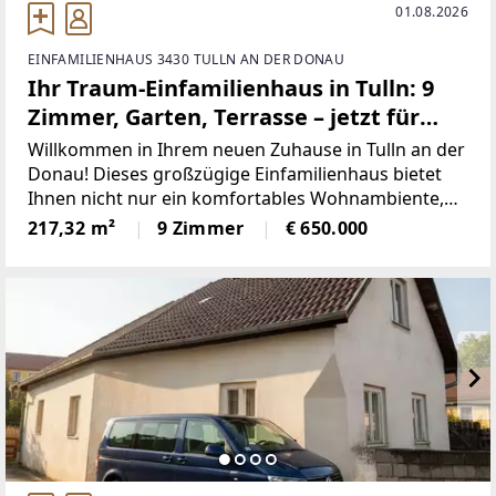
01.08.2026
EINFAMILIENHAUS 3430 TULLN AN DER DONAU
Ihr Traum-Einfamilienhaus in Tulln: 9
Zimmer, Garten, Terrasse – jetzt für
650.000 € - auch als Büro/Praxis
Willkommen in Ihrem neuen Zuhause in Tulln an der
geeignet!
Donau! Dieses großzügige Einfamilienhaus bietet
Ihnen nicht nur ein komfortables Wohnambiente,
sondern auch die ideale Kombination aus urbanem
217,32 m²
9 Zimmer
€ 650.000
Leben und naturnahen Rückzugsorten. Mit einem
Kaufpreis von