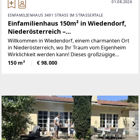
01.08.2026
EINFAMILIENHAUS 3491 STRASS IM STRASSERTALE
Einfamilienhaus 150m² in Wiedendorf,
Niederösterreich –
sanierungsbedürftig, viel Potenzial!
Willkommen in Wiedendorf, einem charmanten Ort
in Niederösterreich, wo Ihr Traum vom Eigenheim
Wirklichkeit werden kann! Dieses großzügige
Einfamilienhaus mit einer Wohnfläche von rund 150
150 m²
€ 98.000
m² bietet Ihnen die perfekte Grundlage, um Ihr
individuelles Wohnparadies