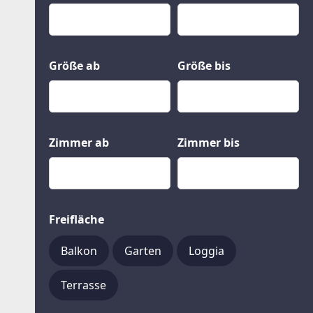
Kauf
Gewerbeobjekte
Miete
Grund und Boden
Mietkauf
Kleinobjekte
Größe ab
Größe bis
Zimmer ab
Zimmer bis
Freifläche
Balkon
Garten
Loggia
Terrasse