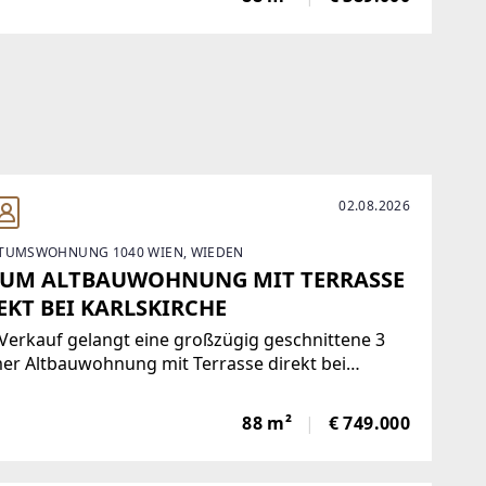
aufteilung mit hellen Wohnräumen und einer
tlichen Atmosphäre.Fakten:
02.08.2026
TUMSWOHNUNG 1040 WIEN, WIEDEN
UM ALTBAUWOHNUNG MIT TERRASSE
EKT BEI KARLSKIRCHE
erkauf gelangt eine großzügig geschnittene 3
er Altbauwohnung mit Terrasse direkt bei
kirche.FAKTEN:- Klassischer Altbauflair-
läche ca. 88 m2- 3 Zimmer- Terrasse ca. 13 m2-
88 m²
€ 749.000
ochparterre- Gasetagenheizung-