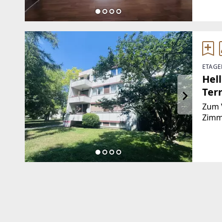
Wohn
gesc
ETAGE
Hel
Ter
Zum V
Zimm
beim 
Wohn
gepf
durc