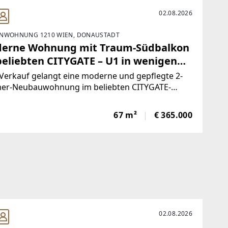
02.08.2026
NWOHNUNG 1210 WIEN, DONAUSTADT
erne Wohnung mit Traum-Südbalkon
beliebten CITYGATE – U1 in wenigen
minuten
Verkauf gelangt eine moderne und gepflegte 2-
er-Neubauwohnung im beliebten CITYGATE-
uartier. Die im Jahr 2015 errichtete Wohnung
det sich im 3. Obergeschoss und überzeugt durch
67 m²
€ 365.000
 durchdachte Raumaufteilung sowie einen
zügigen
02.08.2026