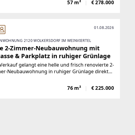
57 m²
€ 278.000
fläche und überzeugt durch ihre gut
hnittenen Räume sowie ein angenehmes
01.08.2026
NWOHNUNG 2120 WOLKERSDORF IM WEINVIERTEL
le 2-Zimmer-Neubauwohnung mit
rasse & Parkplatz in ruhiger Grünlage
erkauf gelangt eine helle und frisch renovierte 2-
er-Neubauwohnung in ruhiger Grünlage direkt
Schlosspark in Wolkersdorf im Weinviertel. Die
ung befindet sich im 1. Obergeschoss eines
76 m²
€ 225.000
legten Wohnhauses und überzeugt durch ihre
hdachte