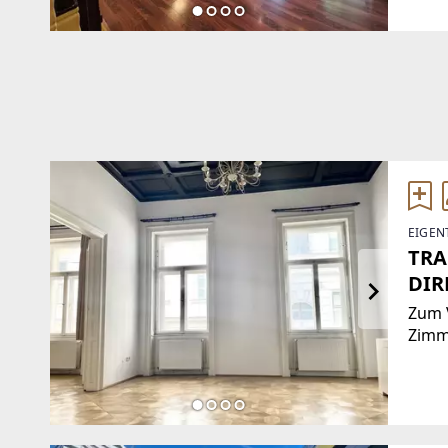
Raum
gemü
EIGEN
TRA
DIR
Zum V
Zimm
Karls
Wohnf
im H