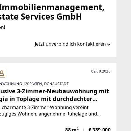
 Immobilienmanagement,
state Services GmbH
en!
Jetzt unverbindlich kontaktieren
ort/era-team-immobilienmanagement-res-real-
02.08.2026
NWOHNUNG 1200 WIEN, DONAUSTADT
lusive 3-Zimmer-Neubauwohnung mit
gia in Toplage mit durchdachter
maufteilung
e charmante 3-Zimmer-Wohnung vereint
zügiges Wohnen, angenehme Ruhelage und
olle Details zu einem besonderen Wohngefühl. Auf
8 m² Nutzfläche erwartet Sie eine durchdachte
88 m²
€ 389.000