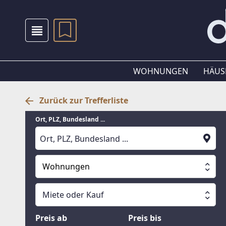
WOHNUNGEN
HÄUS
Zurück zur Trefferliste
Ort, PLZ, Bundesland ...
Wohnungen
Alle Immobilien
Miete oder Kauf
Suche läuft
Wohnungen
Miete oder Kauf
Preis ab
Preis bis
Häuser