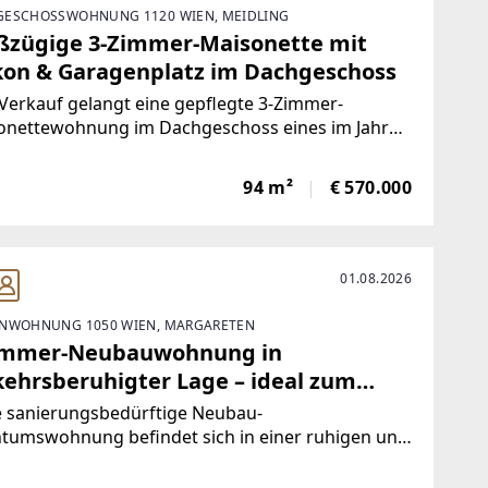
ESCHOSSWOHNUNG 1120 WIEN, MEIDLING
ßzügige 3-Zimmer-Maisonette mit
kon & Garagenplatz im Dachgeschoss
erkauf gelangt eine gepflegte 3-Zimmer-
onettewohnung im Dachgeschoss eines im Jahr
 errichteten Wohnhauses im 12. Wiener
indebezirk. Die Wohnung erstreckt sich über
94 m²
€ 570.000
 Ebenen und überzeugt durch ihre großzügige
ufteilung, helle
01.08.2026
NWOHNUNG 1050 WIEN, MARGARETEN
immer-Neubauwohnung in
kehrsberuhigter Lage – ideal zum
viduellen Gestalten
e sanierungsbedürftige Neubau-
ntumswohnung befindet sich in einer ruhigen und
hrsberuhigten Lage im beliebten 5. Wiener
indebezirk. Die Wohnung bietet ca. 57 m²