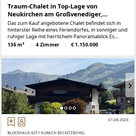
Traum-Chalet in Top-Lage von
Neukirchen am Großvenediger,
Wildkogel Arena
Das zum Kauf angebotene Chalet befindet sich in
hinterster Reihe eines Feriendorfes, in sonniger und
ruhiger Lage mit herrlichem Panoramablick.Es
bietet helle, geschmackvoll ausgestattete Räume im
136 m²
4 Zimmer
€ 1.150.000
modernen, alpinen Style, einen eigenen
Saunabereich,
01.08.2026
BLOCKHAUS 6371 AURACH BEI KITZBÜHEL