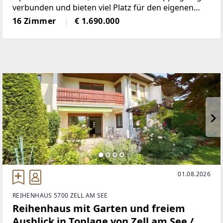
verbunden und bieten viel Platz für den eigenen
Wohnbereich (Landhaus 1) und zusätzlich 4
16 Zimmer
€ 1.690.000
Apartments und ein Doppelzimmer für die
Ferienvermietung (Landhaus 2).Das
01.08.2026
REIHENHAUS 5700 ZELL AM SEE
Reihenhaus mit Garten und freiem
Ausblick in Toplage von Zell am See /