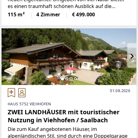
es einen traumhaft schönen Ausblick auf die
umliegende Bergwelt._MIT 3 SCHLAFZIMMERN UND
115 m²
4 Zimmer
€ 499.000
EINEM GROSSEN WOHNRAUM, MIT KACHELOFEN,
IST DIESE
01.08.2026
HAUS 5752 VIEHHOFEN
ZWEI LANDHÄUSER mit touristischer
Nutzung in Viehhofen / Saalbach
Die zum Kauf angebotenen Häuser, im
alpenländischen Stil, sind durch eine Doppelgarage