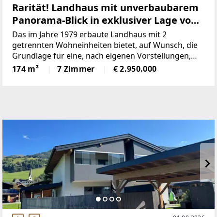
Rarität! Landhaus mit unverbaubarem
Panorama-Blick in exklusiver Lage von
Aurach / Kitzbühel
Das im Jahre 1979 erbaute Landhaus mit 2
getrennten Wohneinheiten bietet, auf Wunsch, die
Grundlage für eine, nach eigenen Vorstellungen,
geplante Modernisierung bzw. Um- oder
174 m²
7 Zimmer
€ 2.950.000
Neugestaltung.Von besonderem Wert ist das
unverbaubare, fast