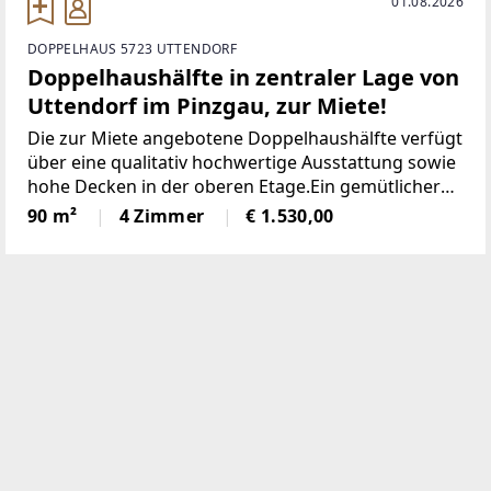
01.08.2026
DOPPELHAUS 5723 UTTENDORF
Doppelhaushälfte in zentraler Lage von
Uttendorf im Pinzgau, zur Miete!
Die zur Miete angebotene Doppelhaushälfte verfügt
über eine qualitativ hochwertige Ausstattung sowie
hohe Decken in der oberen Etage.Ein gemütlicher
Wohn-/Essbereich mit Holzparkettboden und
90 m²
4 Zimmer
€ 1.530,00
offener Küche sorgt für ein behagliches Ambiente.
Derzeit