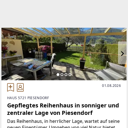
https://www.zell-real-immobilien.at/
EMAIL
zell-real@era.at
01.08.2026
HAUS 5721 PIESENDORF
Gepflegtes Reihenhaus in sonniger und
zentraler Lage von Piesendorf
Das Reihenhaus, in herrlicher Lage, wartet auf seine
neuen Eigentümer. Umgeben von viel Natur bietet