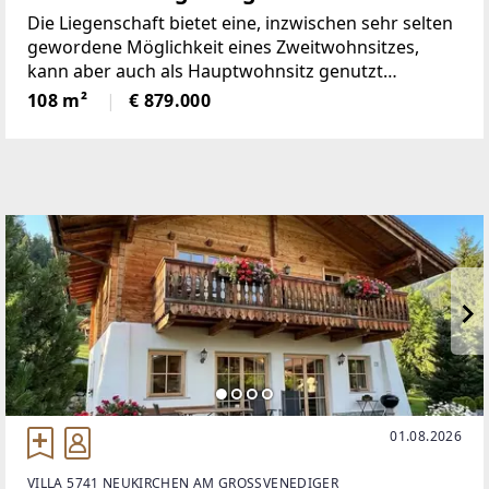
Die Liegenschaft bietet eine, inzwischen sehr selten
gewordene Möglichkeit eines Zweitwohnsitzes,
kann aber auch als Hauptwohnsitz genutzt
werden.Sie ist bestens geeignet für Bewohner, die
108 m²
€ 879.000
dem Lärm und Stress einer Stadt entfliehen
möchten und
01.08.2026
VILLA 5741 NEUKIRCHEN AM GROSSVENEDIGER