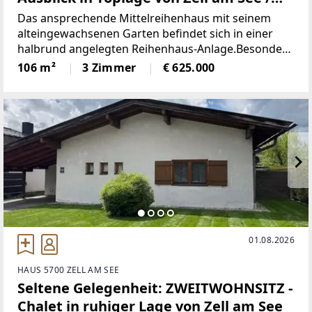
Schüttdorf
Das ansprechende Mittelreihenhaus mit seinem
alteingewachsenen Garten befindet sich in einer
halbrund angelegten Reihenhaus-Anlage.Besonders
hervorzuheben ist seine zentrale und dennoch
106 m²
3 Zimmer
€ 625.000
ruhige, sonnige Lage mit freier Aussicht auf die
umliegende
01.08.2026
HAUS 5700 ZELL AM SEE
Seltene Gelegenheit: ZWEITWOHNSITZ -
Chalet in ruhiger Lage von Zell am See