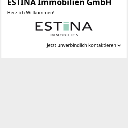
ESTINA Immobilien GmbH
Herzlich Willkommen!
Jetzt unverbindlich kontaktieren
Standort
Heinrichsgasse 4 / Top 12
1010 Wien, Innere Stadt
TELEFON
+43 1 9346932
WEBSITE
https://estina.at/
EMAIL