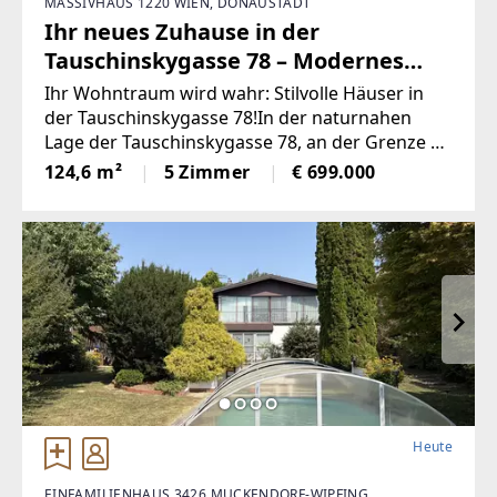
MASSIVHAUS 1220 WIEN, DONAUSTADT
Ihr neues Zuhause in der
Tauschinskygasse 78 – Modernes
Wohnen an der Stadtgrenze!
Ihr Wohntraum wird wahr: Stilvolle Häuser in
der Tauschinskygasse 78!In der naturnahen
Lage der Tauschinskygasse 78, an der Grenze zu
Groß-Enzersdorf, entsteht ein exklusives
124,6 m²
5 Zimmer
€ 699.000
Neubauprojekt bestehend aus einem
Doppelhaus und einem Einfamilienhaus.
Heute
EINFAMILIENHAUS 3426 MUCKENDORF-WIPFING