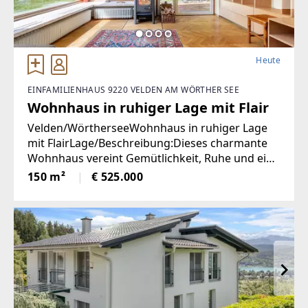
Heute
EINFAMILIENHAUS 9220 VELDEN AM WÖRTHER SEE
Wohnhaus in ruhiger Lage mit Flair
Velden/WörtherseeWohnhaus in ruhiger Lage
mit FlairLage/Beschreibung:Dieses charmante
Wohnhaus vereint Gemütlichkeit, Ruhe und eine
hohe Lebensqualität in unmittelbarer Nähe zum
150 m²
€ 525.000
Zentrum von Velden. Eingebettet in eine
angenehme Wohnumgebung