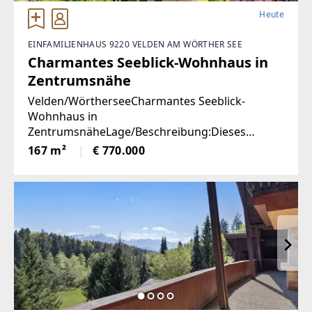
Heute
EINFAMILIENHAUS 9220 VELDEN AM WÖRTHER SEE
Charmantes Seeblick-Wohnhaus in
Zentrumsnähe
Velden/WörtherseeCharmantes Seeblick-
Wohnhaus in
ZentrumsnäheLage/Beschreibung:Dieses
charmante Wohnhaus aus den 1950er-Jahren
167 m²
€ 770.000
vereint eine hervorragende Aussichtslage mit
viel Potenzial zur Verwirklichung individueller
Wohnideen. Dank