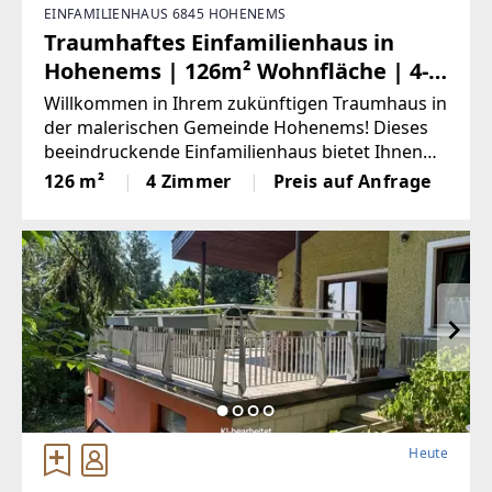
EINFAMILIENHAUS 6845 HOHENEMS
Traumhaftes Einfamilienhaus in
Hohenems | 126m² Wohnfläche | 4-
Zimmer | 2 Terrassen mit 100m²
Willkommen in Ihrem zukünftigen Traumhaus in
Gesamtfläche | moderne
der malerischen Gemeinde Hohenems! Dieses
beeindruckende Einfamilienhaus bietet Ihnen
Einrichtung | großes Carport
nicht nur eine hochwertige Ausstattung,
126 m²
4 Zimmer
Preis auf Anfrage
sondern auch einen Lebensstil, der keine
Wünsche offenlässt. Mit
Heute