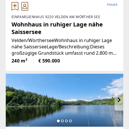
Heute
EINFAMILIENHAUS 9220 VELDEN AM WÖRTHER SEE
Wohnhaus in ruhiger Lage nähe
Saissersee
Velden/WörtherseeWohnhaus in ruhiger Lage
nähe SaisserseeLage/Beschreibung:Dieses
großzügige Grundstück umfasst rund 2.800 m²,
wovon ca. 2.400 m² als Bauland und weitere 400
240 m²
€ 590.000
m² als landwirtschaftliche Fläche gewidmet sind.
Damit bietet