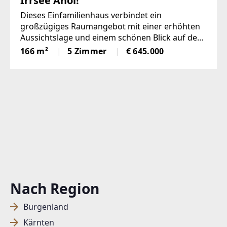
Irrsee Ahoi!
Dieses Einfamilienhaus verbindet ein
großzügiges Raumangebot mit einer erhöhten
Aussichtslage und einem schönen Blick auf den
Irrsee aus dem Obergeschoss. Auf ca. 166 m²
166 m²
5 Zimmer
€ 645.000
Wohnfläche eröffnet sich Ihnen ein Zuhause mit
viel Potenzial, das besonders für
Nach Region
Burgenland
Kärnten