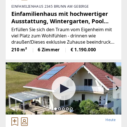
EINFAMILIENHAUS 2345 BRUNN AM GEBIRGE
Einfamilienhaus mit hochwertiger
Ausstattung, Wintergarten, Pool
und ca. 1600m² Eigengrund!
Erfüllen Sie sich den Traum vom Eigenheim mit
viel Platz zum Wohlfühlen - drinnen wie
draußen!Dieses exklusive Zuhause beeindruckt
durch seine hochwertige Ausstattung und
210 m²
6 Zimmer
€ 1.190.000
zahIreiche vielseitig nutzbare Zimmer, die sich
auf zwei großzügige Etager
Heute