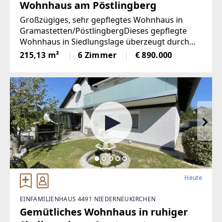
Wohnhaus am Pöstlingberg
Großzügiges, sehr gepflegtes Wohnhaus in
Gramastetten/PöstlingbergDieses gepflegte
Wohnhaus in Siedlungslage überzeugt durch
seine großzügige Raumaufteilung und
215,13 m²
6 Zimmer
€ 890.000
vielseitige Nutzungsmöglichkeiten. Mit einer
gesamten Wohnfläche
Heute
EINFAMILIENHAUS 4491 NIEDERNEUKIRCHEN
Gemütliches Wohnhaus in ruhiger