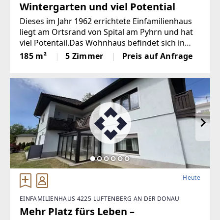
Wintergarten und viel Potential
Dieses im Jahr 1962 errichtete Einfamilienhaus
liegt am Ortsrand von Spital am Pyhrn und hat
viel Potentail.Das Wohnhaus befindet sich in
einer attraktiven Wohngegend in unmittelbarer
185 m²
5 Zimmer
Preis auf Anfrage
Nähe zum Ortszentrum Spital am Pyhrn mit
seinem barocken
Heute
EINFAMILIENHAUS 4225 LUFTENBERG AN DER DONAU
Mehr Platz fürs Leben –