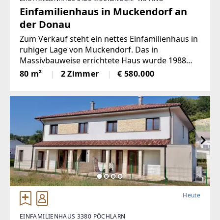
Einfamilienhaus in Muckendorf an
der Donau
Zum Verkauf steht ein nettes Einfamilienhaus in
ruhiger Lage von Muckendorf. Das in
Massivbauweise errichtete Haus wurde 1988
erbaut und verfügt über eine
80 m²
2 Zimmer
€ 580.000
Vollwärmeschutzfassade. Die verbaute Fläche
beträgt ca. 80m², das großzügige Grundstück
umfasst
Heute
EINFAMILIENHAUS 3380 PÖCHLARN