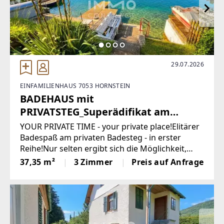
29.07.2026
EINFAMILIENHAUS 7053 HORNSTEIN
BADEHAUS mit
PRIVATSTEG_Superädifikat am
Neufelder See I > Uferparzelle <
YOUR PRIVATE TIME - your private place!Elitärer
NEUE PREISGESTALTUNG!
Badespaß am privaten Badesteg - in erster
Reihe!Nur selten ergibt sich die Möglichkeit,
einen der vielbegehrten Badeplätze in
37,35 m²
3 Zimmer
Preis auf Anfrage
vorderster Reihe zu bekommen.Schon seit
Generationen in Bestand,