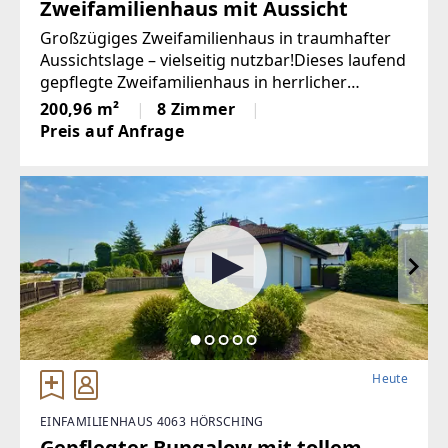
Zweifamilienhaus mit Aussicht
Großzügiges Zweifamilienhaus in traumhafter
Aussichtslage – vielseitig nutzbar!Dieses laufend
gepflegte Zweifamilienhaus in herrlicher
Aussichtslage bietet viel Platz für zwei Familien,
200,96 m²
8 Zimmer
Generationenwohnen oder eine Familie mit
Preis auf Anfrage
erhöhtem Raumbedarf.Das
Heute
EINFAMILIENHAUS 4063 HÖRSCHING
Gepflegter Bungalow mit tollem