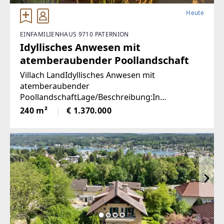
Heute
EINFAMILIENHAUS 9710 PATERNION
Idyllisches Anwesen mit
atemberaubender Poollandschaft
Villach LandIdyllisches Anwesen mit
atemberaubender
PoollandschaftLage/Beschreibung:In
traumhafter Lage von Feffernitz präsentiert sich
240 m²
€ 1.370.000
dieses außergewöhnliche Anwesen als wahres
Refugium für Ruhe- und Naturliebhaber.
Eingebettet in eine