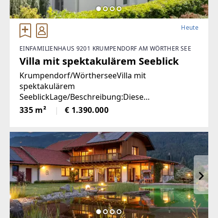
Heute
EINFAMILIENHAUS 9201 KRUMPENDORF AM WÖRTHER SEE
Villa mit spektakulärem Seeblick
Krumpendorf/WörtherseeVilla mit
spektakulärem
SeeblickLage/Beschreibung:Diese
außergewöhnliche Villa in Krumpendorf am
335 m²
€ 1.390.000
Wörthersee vereint großzügiges Wohnen,
exklusive Ausstattung und eine unvergleichliche
Aussicht in einer der begehrtesten