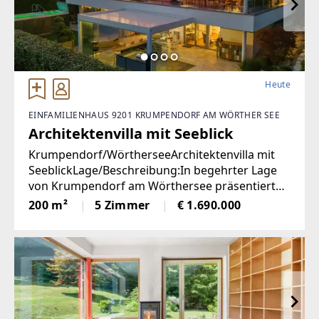
Heute
EINFAMILIENHAUS 9201 KRUMPENDORF AM WÖRTHER SEE
Architektenvilla mit Seeblick
Krumpendorf/WörtherseeArchitektenvilla mit
SeeblickLage/Beschreibung:In begehrter Lage
von Krumpendorf am Wörthersee präsentiert
sich diese herausragende Architekten-Villa als
200 m²
5 Zimmer
€ 1.690.000
ein wahres Refugium für Anspruchsvolle. Die im
Jahr 2010 erbaute