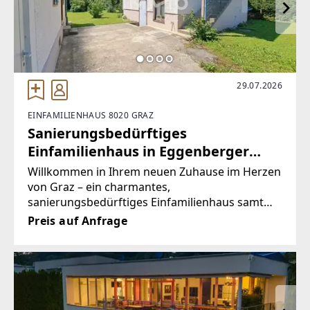
29.07.2026
EINFAMILIENHAUS 8020 GRAZ
Sanierungsbedürftiges
Einfamilienhaus in Eggenberger
Bestlage!
Willkommen in Ihrem neuen Zuhause im Herzen
von Graz – ein charmantes,
sanierungsbedürftiges Einfamilienhaus samt
Nebengebäude. Diese außergewöhnliche
Preis auf Anfrage
Immobilie befindet sich Alt Eggenberg und
bietet Ihnen ein einzigartiges Wohngefühl auf
großzügigen