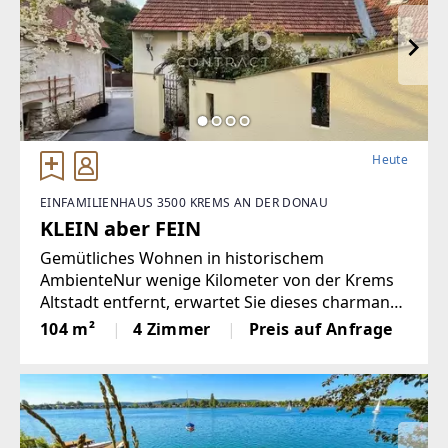
EMAIL
office@etzi-haus.com
Heute
EINFAMILIENHAUS 3500 KREMS AN DER DONAU
KLEIN aber FEIN
Gemütliches Wohnen in historischem
AmbienteNur wenige Kilometer von der Krems
Altstadt entfernt, erwartet Sie dieses charmante
Zuhause im idyllischen Ortsteil Rehberg. In
104 m²
4 Zimmer
Preis auf Anfrage
eindrucksvoller Lage bietet dieses sanierte
Winzerhaus auf 104qm Wohnfläche