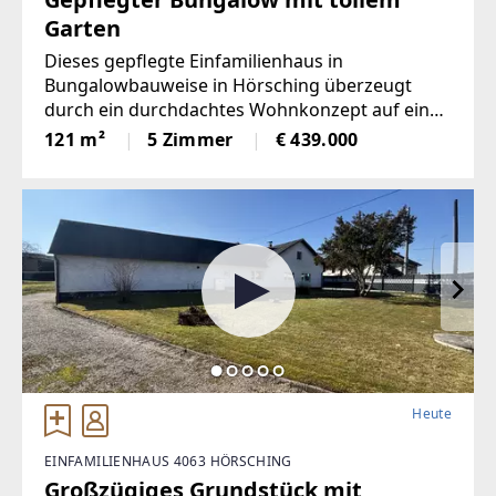
Garten
Dieses gepflegte Einfamilienhaus in
Bungalowbauweise in Hörsching überzeugt
durch ein durchdachtes Wohnkonzept auf einer
Ebene und ein großzügiges Platzangebot. Die
121 m²
5 Zimmer
€ 439.000
Immobilie verfügt über ca. 260 m²
Gesamtnutzfläche und eignet sich ideal für
Familien
Heute
EINFAMILIENHAUS 4063 HÖRSCHING
Großzügiges Grundstück mit