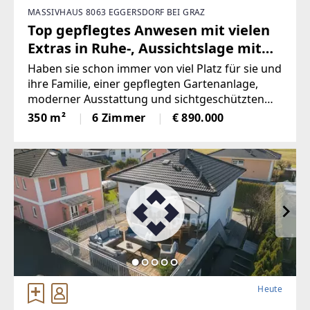
MASSIVHAUS 8063 EGGERSDORF BEI GRAZ
Top gepflegtes Anwesen mit vielen
Extras in Ruhe-, Aussichtslage mit
Ganztagssonne
Haben sie schon immer von viel Platz für sie und
ihre Familie, einer gepflegten Gartenanlage,
moderner Ausstattung und sichtgeschützten
Bereichen in nahezu Alleinlage geträumt? Hier
350 m²
6 Zimmer
€ 890.000
haben sie ein ein Traumhaus in Ruhe-, wie
Sonnenlage mit einer Ausstattung
Heute