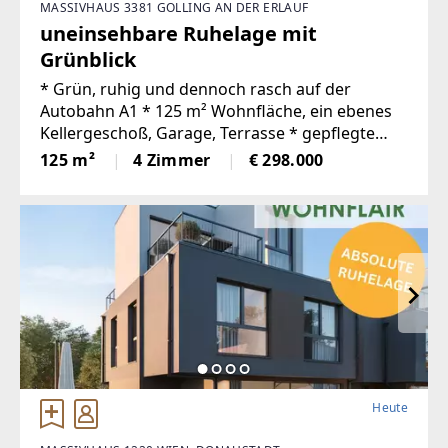
MASSIVHAUS 3381 GOLLING AN DER ERLAUF
uneinsehbare Ruhelage mit
Grünblick
* Grün, ruhig und dennoch rasch auf der
Autobahn A1 * 125 m² Wohnfläche, ein ebenes
Kellergeschoß, Garage, Terrasse * gepflegte
Bausubstand, gefällige GartenanlageDieses
125 m²
4 Zimmer
€ 298.000
großzügige Haus passt perfekt zu einer Familie
und will mit neuem
Heute