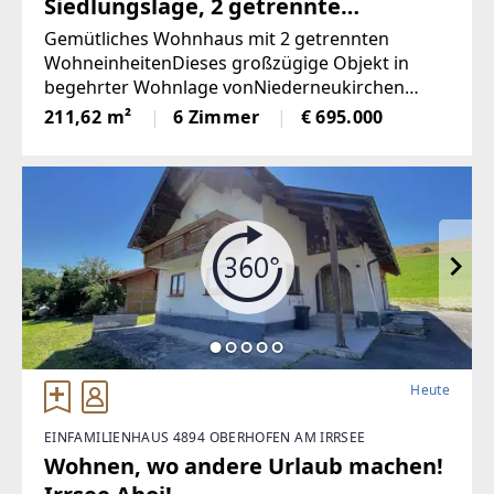
Siedlungslage, 2 getrennte
Wohneinheiten
Gemütliches Wohnhaus mit 2 getrennten
WohneinheitenDieses großzügige Objekt in
begehrter Wohnlage vonNiederneukirchen
überzeugt durch seine durchdachte
211,62 m²
6 Zimmer
€ 695.000
Raumaufteilung, guteAusstattung und ein
großes Grundstück.
Heute
EINFAMILIENHAUS 4894 OBERHOFEN AM IRRSEE
Wohnen, wo andere Urlaub machen!