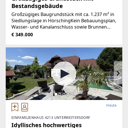
Bestandsgebäude
Großzügiges Baugrundstück mit ca. 1.237 m² in
Siedlungslage in HörschingKein Bebauungsplan,
Wasser- und Kanalanschluss sowie Brunnen
vorhanden, Grundstück wird noch geteilt -
€ 349.000
Teilungsentwurf vorhanden;Die Liegenschaft
bietet ein Wohngebäude
Heute
EINFAMILIENHAUS 4213 UNTERWEITERSDORF
Idyllisches hochwertiges