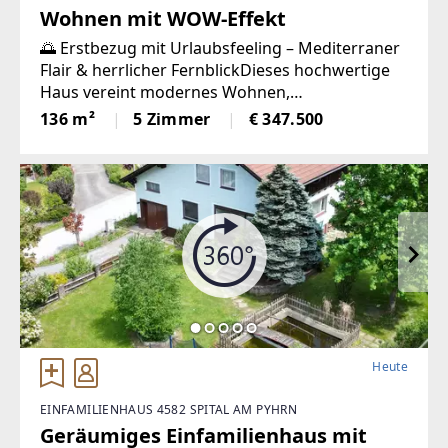
Wohnen mit WOW-Effekt
🌅 Erstbezug mit Urlaubsfeeling – Mediterraner
Flair & herrlicher FernblickDieses hochwertige
Haus vereint modernes Wohnen,
energieeffiziente Bauweise und eine
136 m²
5 Zimmer
€ 347.500
familienfreundliche Lage. Auf ca. 136 m²
Wohnfläche erwarten Sie 5 Zimmer, eine
Heute
EINFAMILIENHAUS 4582 SPITAL AM PYHRN
Geräumiges Einfamilienhaus mit