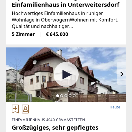
Einfamilienhaus in Unterweitersdorf
Hochwertiges Einfamilienhaus in ruhiger
Wohnlage in OberwögernWohnen mit Komfort,
Qualität und nachhaltiger
EnergieversorgungDieses gepflegte
5 Zimmer
€ 645.000
Einfamilienhaus befindet sich in einer ruhigen
Wohnsiedlung im Ortsteil
Heute
EINFAMILIENHAUS 4040 GRAMASTETTEN
Großzügiges, sehr gepflegtes