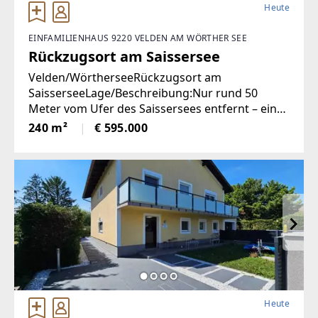
Heute
EINFAMILIENHAUS 9220 VELDEN AM WÖRTHER SEE
Rückzugsort am Saissersee
Velden/WörtherseeRückzugsort am
SaisserseeLage/Beschreibung:Nur rund 50
Meter vom Ufer des Saissersees entfernt – ein
paar Schritte barfuß zum Wasser – liegt ein
240 m²
€ 595.000
besonderer Ort für Menschen, die Ruhe, Natur
und Privatsphäre suchen. Der
Heute