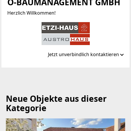
Ö-BAUMANAGEMENT GMBH
Herzlich Willkommen!
Jetzt unverbindlich kontaktieren
Standort
Lambacherstraße 40
4655 Hötzelsdorf
Neue Objekte aus dieser
TELEFON
Kategorie
+43 7614 717 97
WEBSITE
http://www.etzi-haus.com/