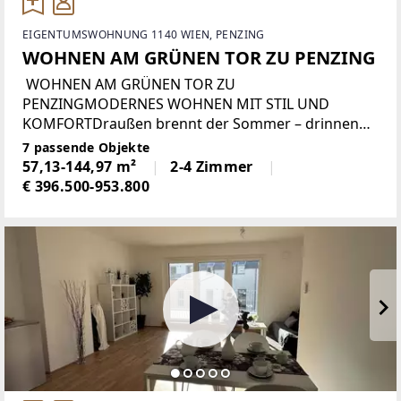
EIGENTUMSWOHNUNG 1140 WIEN, PENZING
WOHNEN AM GRÜNEN TOR ZU PENZING
WOHNEN AM GRÜNEN TOR ZU
PENZINGMODERNES WOHNEN MIT STIL UND
KOMFORTDraußen brennt der Sommer – drinnen
genießen Sie dank moderner Deckenkühlung und
7 passende Objekte
Deckenheizung das ganze Jahr über ein
57,13-144,97 m²
2-4 Zimmer
angenehmes Wohnklima.
€ 396.500-953.800