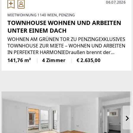
06.07.2026
MIETWOHNUNG 1140 WIEN, PENZING
TOWNHOUSE WOHNEN UND ARBEITEN
UNTER EINEM DACH
WOHNEN AM GRÜNEN TOR ZU PENZINGEXKLUSIVES
TOWNHOUSE ZUR MIETE – WOHNEN UND ARBEITEN
IN PERFEKTER HARMONIEDraußen brennt der
Sommer – drinnen genießen Sie dank moderner
141,76 m²
4 Zimmer
€ 2.635,00
Deckenkühlung und Deckenheizung das ganze Jahr