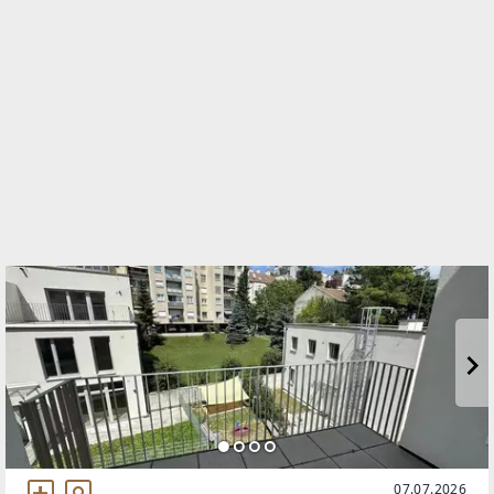
Märzstraße 1
1150 Wien, Rudolfsheim-Fünfhaus
TELEFON
+43 1 403 41 81
WEBSITE
https://familienwohnbau.at/de/
EMAIL
office@familienwohnbau.at
07.07.2026