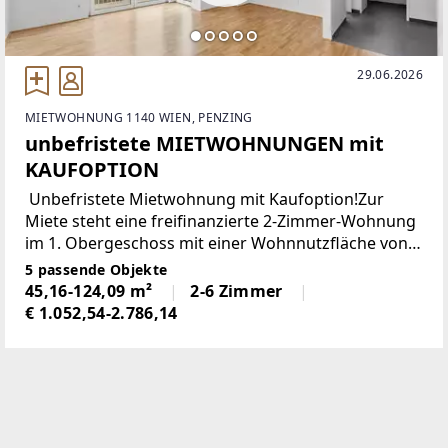
29.06.2026
MIETWOHNUNG 1140 WIEN, PENZING
unbefristete MIETWOHNUNGEN mit
KAUFOPTION
Unbefristete Mietwohnung mit Kaufoption!Zur
Miete steht eine freifinanzierte 2-Zimmer-Wohnung
im 1. Obergeschoss mit einer Wohnnutzfläche von
ca. 45 m². Zuzüglich bietet die Wohnung einen ca. 9
5 passende Objekte
m² großen Balkon
45,16-124,09 m²
2-6 Zimmer
€ 1.052,54-2.786,14