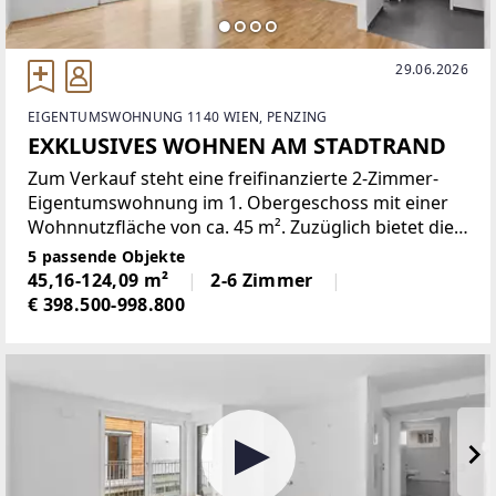
29.06.2026
EIGENTUMSWOHNUNG 1140 WIEN, PENZING
EXKLUSIVES WOHNEN AM STADTRAND
Zum Verkauf steht eine freifinanzierte 2-Zimmer-
Eigentumswohnung im 1. Obergeschoss mit einer
Wohnnutzfläche von ca. 45 m². Zuzüglich bietet die
Wohnung einen ca. 9 m² großen Balkon sowie einen
5 passende Objekte
ca. 28 m² großen Garten im
45,16-124,09 m²
2-6 Zimmer
€ 398.500-998.800