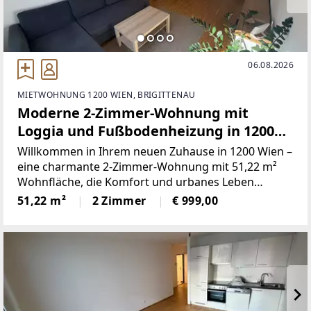
06.08.2026
MIETWOHNUNG 1200 WIEN, BRIGITTENAU
Moderne 2-Zimmer-Wohnung mit
Loggia und Fußbodenheizung in 1200
Wien um 999 €!
Willkommen in Ihrem neuen Zuhause in 1200 Wien –
eine charmante 2-Zimmer-Wohnung mit 51,22 m²
Wohnfläche, die Komfort und urbanes Leben
perfekt verbindet. Die Wohnung befindet sich in der
51,22 m²
2 Zimmer
€ 999,00
1. Etage eines gepflegten Hauses und besticht
durch eine durchdachte