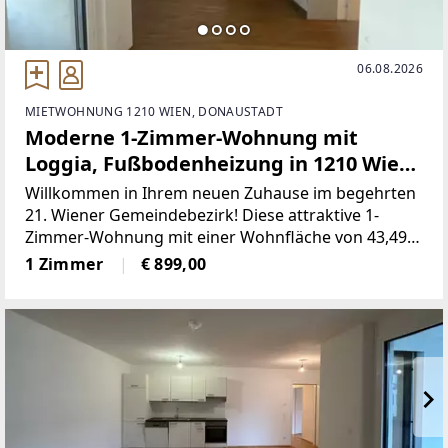
06.08.2026
MIETWOHNUNG 1210 WIEN, DONAUSTADT
Moderne 1-Zimmer-Wohnung mit
Loggia, Fußbodenheizung in 1210 Wien
um 899€!
Willkommen in Ihrem neuen Zuhause im begehrten
21. Wiener Gemeindebezirk! Diese attraktive 1-
Zimmer-Wohnung mit einer Wohnfläche von 43,49
m² befindet sich im ersten Stock eines modernen
1 Zimmer
€ 899,00
Gebäudes und bietet alles, was das städtische
Wohnen angenehm und