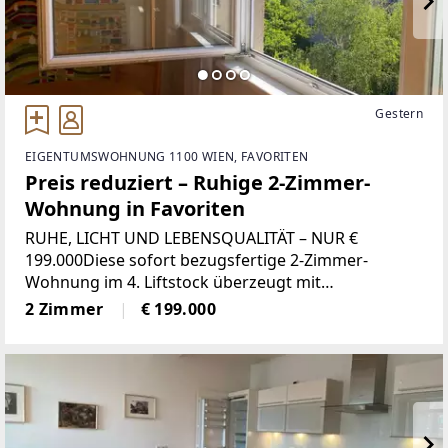
Gestern
EIGENTUMSWOHNUNG 1100 WIEN, FAVORITEN
Preis reduziert – Ruhige 2-Zimmer-
Wohnung in Favoriten
RUHE, LICHT UND LEBENSQUALITÄT – NUR €
199.000Diese sofort bezugsfertige 2-Zimmer-
Wohnung im 4. Liftstock überzeugt mit
einer ruhigen Innenhoflage, viel Tageslicht und
2 Zimmer
€ 199.000
einer hervorragenden
Verkehrsanbindung.Der großzügig