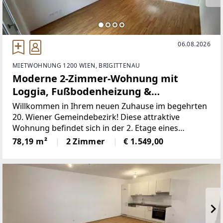
06.08.2026
MIETWOHNUNG 1200 WIEN, BRIGITTENAU
Moderne 2-Zimmer-Wohnung mit
Loggia, Fußbodenheizung &
Einbauküche in 1200 Wien!
Willkommen in Ihrem neuen Zuhause im begehrten
20. Wiener Gemeindebezirk! Diese attraktive
Wohnung befindet sich in der 2. Etage eines
modernen Wohnhauses und bietet auf großzügigen
78,19 m²
2 Zimmer
€ 1.549,00
78,19 m² Wohnfläche höchsten Komfort und
stilvolles Wohnen. Mit