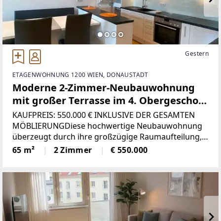
Gestern
ETAGENWOHNUNG 1200 WIEN, DONAUSTADT
Moderne 2-Zimmer-Neubauwohnung
mit großer Terrasse im 4. Obergeschoss
– voll möbliert und sofort bezugsfrei
KAUFPREIS: 550.000 € INKLUSIVE DER GESAMTEN
MÖBLIERUNGDiese hochwertige Neubauwohnung
überzeugt durch ihre großzügige Raumaufteilung,
moderne Ausstattung und die sonnige 15,33 m²
65 m²
2 Zimmer
€ 550.000
große Terrasse. Die Wohnung wird voll
möbliert verkauft