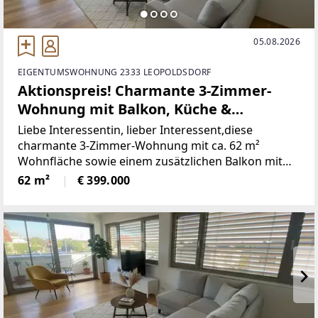
05.08.2026
EIGENTUMSWOHNUNG 2333 LEOPOLDSDORF
Aktionspreis! Charmante 3-Zimmer-
Wohnung mit Balkon, Küche &
Stellplatz – ab sofort verfügbar
Liebe Interessentin, lieber Interessent,diese
charmante 3-Zimmer-Wohnung mit ca. 62 m²
Wohnfläche sowie einem zusätzlichen Balkon mit
rund 4 m² überzeugt durch eine durchdachte
62 m²
€ 399.000
Raumaufteilung, helle Räume und modernen
Wohnkomfort.Besonders