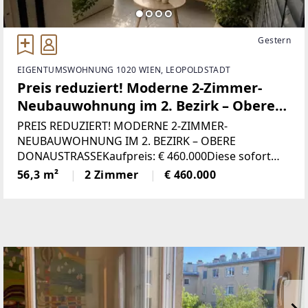
Gestern
EIGENTUMSWOHNUNG 1020 WIEN, LEOPOLDSTADT
Preis reduziert! Moderne 2-Zimmer-
Neubauwohnung im 2. Bezirk – Obere
Donaustraße, Augarten & U4 Roßauer
PREIS REDUZIERT! MODERNE 2-ZIMMER-
Lände
NEUBAUWOHNUNG IM 2. BEZIRK – OBERE
DONAUSTRASSEKaufpreis: € 460.000Diese sofort
bezugsfreie 2-Zimmer-Neubauwohnung befindet
56,3 m²
2 Zimmer
€ 460.000
sich im 6. Obergeschoss mit Lift und überzeugt
durch ihre absolute