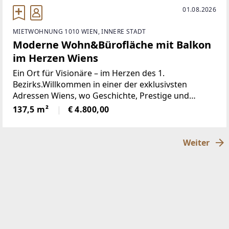
01.08.2026
MIETWOHNUNG 1010 WIEN, INNERE STADT
Moderne Wohn&Bürofläche mit Balkon
im Herzen Wiens
Ein Ort für Visionäre – im Herzen des 1.
Bezirks.Willkommen in einer der exklusivsten
Adressen Wiens, wo Geschichte, Prestige und
moderne Eleganz miteinander verschmelzen. Dieses
137,5 m²
€ 4.800,00
außergewöhnliche Objekt im 1. Bezirk – dem besten,
begehrtesten
Weiter