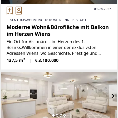
01.08.2026
EIGENTUMSWOHNUNG 1010 WIEN, INNERE STADT
Moderne Wohn&Bürofläche mit Balkon
im Herzen Wiens
Ein Ort für Visionäre – im Herzen des 1.
Bezirks.Willkommen in einer der exklusivsten
Adressen Wiens, wo Geschichte, Prestige und
moderne Eleganz miteinander verschmelzen. Dieses
137,5 m²
€ 3.100.000
außergewöhnliche Objekt im 1. Bezirk – dem besten,
begehrtesten