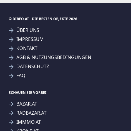
© DIBEO.AT - DIE BESTEN OBJEKTE 2026
ÜBER UNS
IMPRESSUM
KONTAKT
SUCHAGENT ANLEGEN FÜR DIE
AGB & NUTZUNGSBEDINGUNGEN
AKTUELLEN SUCHKRITERIEN
DATENSCHUTZ
Fermoso Immobilientreuhand GmbH
Wohnungen
FAQ
Treffer verfeinern
Ich stimme der Verarbeitung meiner Daten, wie
SCHAUEN SIE VORBEI
in den
Datenschutzbestimmungen
beschrieben,
BAZAR.AT
zu.
RADBAZAR.AT
IMMMO.AT