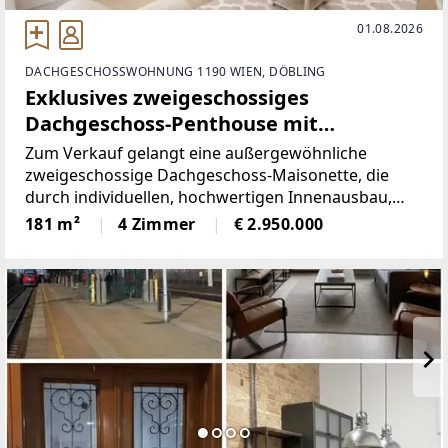
01.08.2026
DACHGESCHOSSWOHNUNG 1190 WIEN, DÖBLING
Exklusives zweigeschossiges
Dachgeschoss-Penthouse mit
Panoramaverglasung und großzügigen
Zum Verkauf gelangt eine außergewöhnliche
Terrassen in 1190 Wien – Döbling
zweigeschossige Dachgeschoss-Maisonette, die
durch individuellen, hochwertigen Innenausbau,
großzügige Raumgestaltung und exklusive
181 m²
4 Zimmer
€ 2.950.000
Ausstattung überzeugt.Der Innenausbau wurde
nicht vom Bauträger, sondern