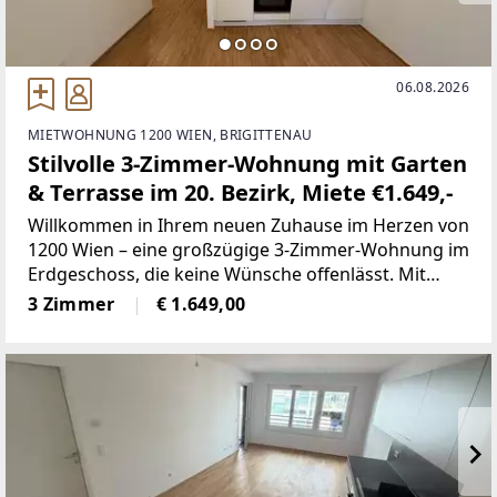
06.08.2026
MIETWOHNUNG 1200 WIEN, BRIGITTENAU
Stilvolle 3-Zimmer-Wohnung mit Garten
& Terrasse im 20. Bezirk, Miete €1.649,-
Willkommen in Ihrem neuen Zuhause im Herzen von
1200 Wien – eine großzügige 3-Zimmer-Wohnung im
Erdgeschoss, die keine Wünsche offenlässt. Mit
einer Wohnfläche von 81,98 m² bietet diese
3 Zimmer
€ 1.649,00
Immobilie ausreichend Platz für Paare, kleine
Familien oder Berufstätige,