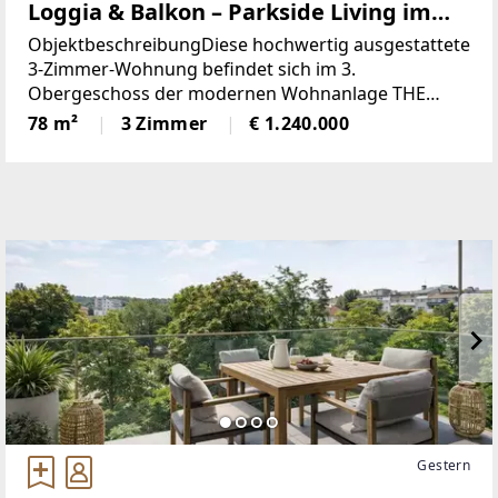
Loggia & Balkon – Parkside Living im
Herzen des 3. Bezirks
ObjektbeschreibungDiese hochwertig ausgestattete
3-Zimmer-Wohnung befindet sich im 3.
Obergeschoss der modernen Wohnanlage THE
AMBASSY – Parkside Living. Die Wohnfläche
78 m²
3 Zimmer
€ 1.240.000
beträgt 77,99 m², zusätzlich stehen eine Loggia mit
4,91
Gestern