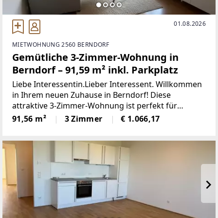
01.08.2026
MIETWOHNUNG 2560 BERNDORF
Gemütliche 3-Zimmer-Wohnung in
Berndorf – 91,59 m² inkl. Parkplatz
Liebe Interessentin.Lieber Interessent. Willkommen
in Ihrem neuen Zuhause in Berndorf! Diese
attraktive 3-Zimmer-Wohnung ist perfekt für
Familien, Paare oder Einzelpersonen, die Wert auf
91,56 m²
3 Zimmer
€ 1.066,17
Komfort und Raum legen. Mit einer durchdachten