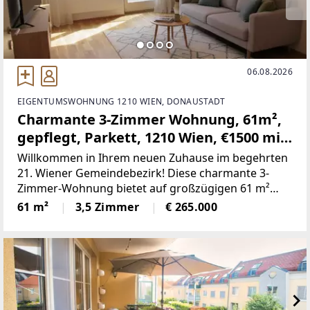
06.08.2026
EIGENTUMSWOHNUNG 1210 WIEN, DONAUSTADT
Charmante 3-Zimmer Wohnung, 61m²,
gepflegt, Parkett, 1210 Wien, €1500 mit
Gutschein für Einbauküche
Willkommen in Ihrem neuen Zuhause im begehrten
21. Wiener Gemeindebezirk! Diese charmante 3-
Zimmer-Wohnung bietet auf großzügigen 61 m²
Wohnfläche ein perfektes Ambiente für Singles,
61 m²
3,5 Zimmer
€ 265.000
Paare oder kleine Familien, die Wert auf Komfort,
gute Anbindung und