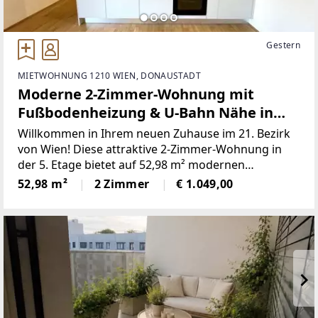
Gestern
MIETWOHNUNG 1210 WIEN, DONAUSTADT
Moderne 2-Zimmer-Wohnung mit
Fußbodenheizung & U-Bahn Nähe in
1210 Wien, 52,98 m²!
Willkommen in Ihrem neuen Zuhause im 21. Bezirk
von Wien! Diese attraktive 2-Zimmer-Wohnung in
der 5. Etage bietet auf 52,98 m² modernen
Wohnkomfort und eine durchdachte
52,98 m²
2 Zimmer
€ 1.049,00
Raumaufteilung, die keine Wünsche
offenlässt. Genießen Sie das helle