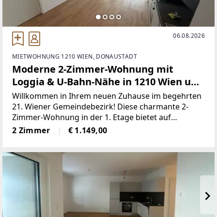
06.08.2026
MIETWOHNUNG 1210 WIEN, DONAUSTADT
Moderne 2-Zimmer-Wohnung mit
Loggia & U-Bahn-Nähe in 1210 Wien um
1.149 €!
Willkommen in Ihrem neuen Zuhause im begehrten
21. Wiener Gemeindebezirk! Diese charmante 2-
Zimmer-Wohnung in der 1. Etage bietet auf
großzügigen 58,64 m² modernen Wohnkomfort und
2 Zimmer
€ 1.149,00
ein angenehmes Raumgefühl.Die helle Wohnung
besticht durch hochwertiges