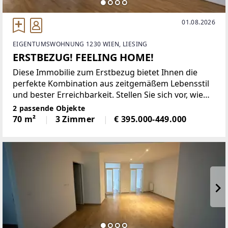
01.08.2026
EIGENTUMSWOHNUNG 1230 WIEN, LIESING
ERSTBEZUG! FEELING HOME!
Diese Immobilie zum Erstbezug bietet Ihnen die
perfekte Kombination aus zeitgemäßem Lebensstil
und bester Erreichbarkeit. Stellen Sie sich vor, wie
Sie jeden Morgen in Ihrer stilvollen, neu gestalteten
2 passende Objekte
Wohnung aufwachen. Die lichtdurchfluteten Räume
70 m²
3 Zimmer
€ 395.000-449.000
laden