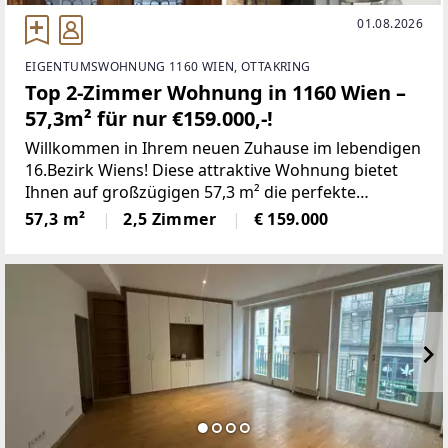
01.08.2026
EIGENTUMSWOHNUNG 1160 WIEN, OTTAKRING
Top 2-Zimmer Wohnung in 1160 Wien –
57,3m² für nur €159.000,-!
Willkommen in Ihrem neuen Zuhause im lebendigen
16.Bezirk Wiens! Diese attraktive Wohnung bietet
Ihnen auf großzügigen 57,3 m² die perfekte
Kombination aus Komfort, Funktionalität und
57,3 m²
2,5 Zimmer
€ 159.000
urbanem Lebensstil – und das zu einem äußerst
fairen Kaufpreis von