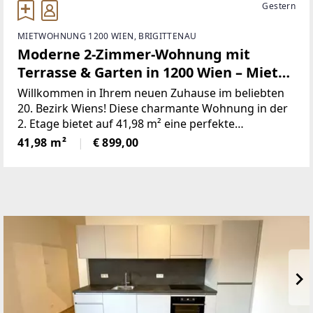
Gestern
MIETWOHNUNG 1200 WIEN, BRIGITTENAU
Moderne 2-Zimmer-Wohnung mit
Terrasse & Garten in 1200 Wien – Miete
€899,–
Willkommen in Ihrem neuen Zuhause im beliebten
20. Bezirk Wiens! Diese charmante Wohnung in der
2. Etage bietet auf 41,98 m² eine perfekte
Kombination aus Komfort, Funktionalität und
41,98 m²
€ 899,00
urbanem Lebensstil – ideal für Singles, Paare oder
Pendler.Die