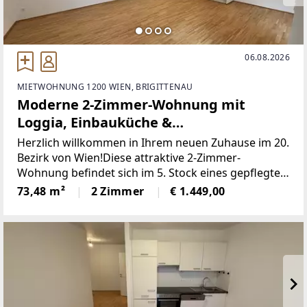
06.08.2026
MIETWOHNUNG 1200 WIEN, BRIGITTENAU
Moderne 2-Zimmer-Wohnung mit
Loggia, Einbauküche &
Fußbodenheizung im 5. Stock, Wien
Herzlich willkommen in Ihrem neuen Zuhause im 20.
1200!
Bezirk von Wien!Diese attraktive 2-Zimmer-
Wohnung befindet sich im 5. Stock eines gepflegten
Hauses in 1200 Wien und bietet auf großzügigen
73,48 m²
2 Zimmer
€ 1.449,00
73,48 m² ein behagliches Wohnambiente. Die
perfekte Kombination