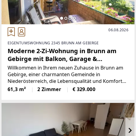
06.08.2026
EIGENTUMSWOHNUNG 2345 BRUNN AM GEBIRGE
Moderne 2-Zi-Wohnung in Brunn am
Gebirge mit Balkon, Garage &
Klimaanlage – € 329.000
Willkommen in Ihrem neuen Zuhause in Brunn am
Gebirge, einer charmanten Gemeinde in
Niederösterreich, die Lebensqualität und Komfort
perfekt miteinander verbindet. Diese gepflegte 2-
61,3 m²
2 Zimmer
€ 329.000
Zimmer-Wohnung mit einer Fläche von 61,3 m²
bietet Ihnen nicht nur ein