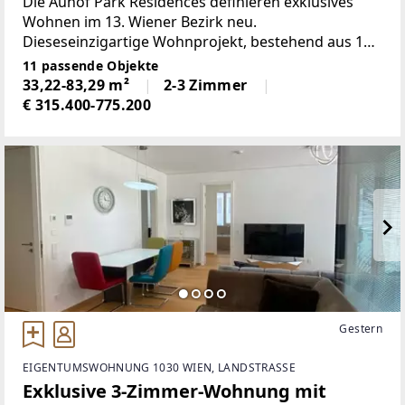
Die Auhof Park Residences definieren exklusives
Wohnen im 13. Wiener Bezirk neu.
Dieseseinzigartige Wohnprojekt, bestehend aus 12
individuell geplanten Residenzen, verkörpert
11 passende Objekte
eineharmonische Verbindung von anspruchsvoller
33,22-83,29 m²
2-3 Zimmer
Architektur, hochwertiger
€ 315.400-775.200
Gestern
EIGENTUMSWOHNUNG 1030 WIEN, LANDSTRASSE
Exklusive 3-Zimmer-Wohnung mit