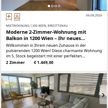
06.08.2026
MIETWOHNUNG 1200 WIEN, BRIGITTENAU
Moderne 2-Zimmer-Wohnung mit
Balkon in 1200 Wien – Ihr neues
Zuhause wartet!
Willkommen in Ihrem neuen Zuhause in der
pulsierenden 1200 Wien! Diese charmante Wohnung
im 5. Stock begeistert mit einer perfekten
Kombination aus modernen Annehmlichkeiten und
2 Zimmer
€ 1.449,00
einer erstklassigen Lage. Mit einer großzügigen
Fläche von 73,64