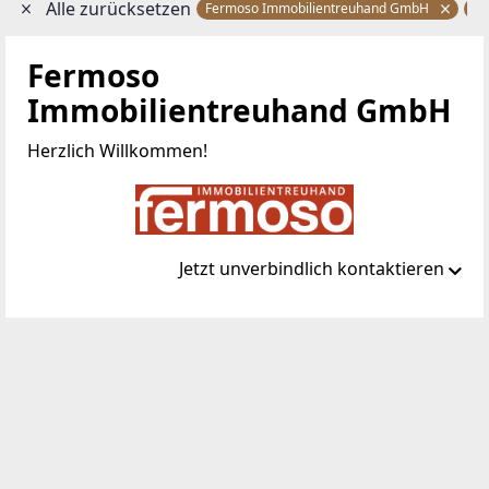
Alle zurücksetzen
Fermoso Immobilientreuhand GmbH
W
Fermoso
Immobilientreuhand GmbH
Herzlich Willkommen!
Jetzt unverbindlich kontaktieren
Standort
Trattnerhof 2/308-311
1010 Wien, Innere Stadt
TELEFON
01/997 42 46