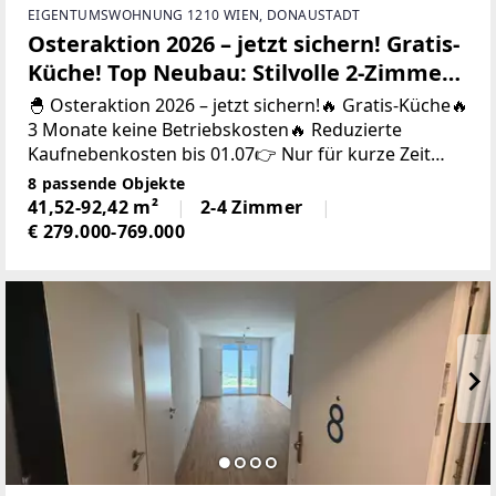
EIGENTUMSWOHNUNG 1210 WIEN, DONAUSTADT
Osteraktion 2026 – jetzt sichern! Gratis-
Küche! Top Neubau: Stilvolle 2-Zimmer-
Wohnung mit Balkon
🐣 Osteraktion 2026 – jetzt sichern!🔥 Gratis-Küche🔥
3 Monate keine Betriebskosten🔥 Reduzierte
Kaufnebenkosten bis 01.07👉 Nur für kurze Zeit
verfügbar!💶 Preis: 299.000 €🏡 Perfekte 2-Zimmer-
8 passende Objekte
Wohnung
41,52-92,42 m²
2-4 Zimmer
€ 279.000-769.000