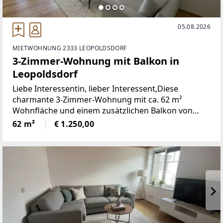
05.08.2026
MIETWOHNUNG 2333 LEOPOLDSDORF
3-Zimmer-Wohnung mit Balkon in
Leopoldsdorf
Liebe Interessentin, lieber Interessent,Diese
charmante 3-Zimmer-Wohnung mit ca. 62 m²
Wohnfläche und einem zusätzlichen Balkon von
rund 4 m² bietet eine optimale Kombination aus
62 m²
€ 1.250,00
durchdachter Raumaufteilung und modernem
Wohnkomfort.Raumaufteilung: