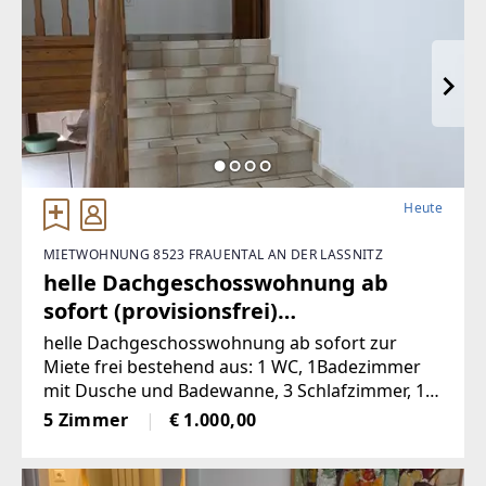
Heute
MIETWOHNUNG 8523 FRAUENTAL AN DER LASSNITZ
helle Dachgeschosswohnung ab
sofort (provisionsfrei)
(Provisionsfrei)
helle Dachgeschosswohnung ab sofort zur
Miete frei bestehend aus: 1 WC, 1Badezimmer
mit Dusche und Badewanne, 3 Schlafzimmer, 1
sehr offenes Wohnzimmermit Balkon und
5 Zimmer
€ 1.000,00
Kachelofen, 1 voll möbelierte Küche, 1
Abstellraum, 2Autostellplätze Miete