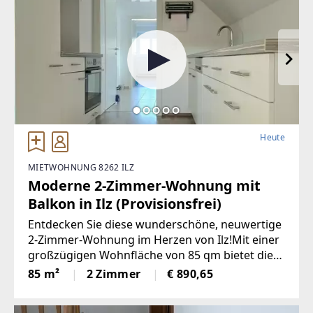
Heute
MIETWOHNUNG 8262 ILZ
Moderne 2-Zimmer-Wohnung mit
Balkon in Ilz (Provisionsfrei)
Entdecken Sie diese wunderschöne, neuwertige
2-Zimmer-Wohnung im Herzen von Ilz!Mit einer
großzügigen Wohnfläche von 85 qm bietet diese
Wohnung den idealen Raumfür Singles oder
85 m²
2 Zimmer
€ 890,65
Paare. Die lichtdurchfluteten Räume
überzeugen durch einemoderne