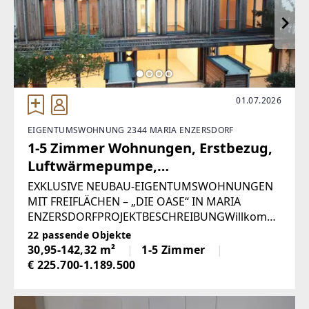
01.07.2026
EIGENTUMSWOHNUNG 2344 MARIA ENZERSDORF
1-5 Zimmer Wohnungen, Erstbezug,
Luftwärmepumpe,
Photovoltaikanlage, Eigengarten,
EXKLUSIVE NEUBAU-EIGENTUMSWOHNUNGEN
Terrassen, Aufzug
MIT FREIFLÄCHEN – „DIE OASE“ IN MARIA
ENZERSDORFPROJEKTBESCHREIBUNGWillkomm
en in „Die Oase“ in Maria Enzersdorf – einem
22 passende Objekte
exklusiven Neubauprojekt mit hochwertig
30,95-142,32 m²
1-5 Zimmer
ausgestatteten Eigentumswohnungen
€ 225.700-1.189.500