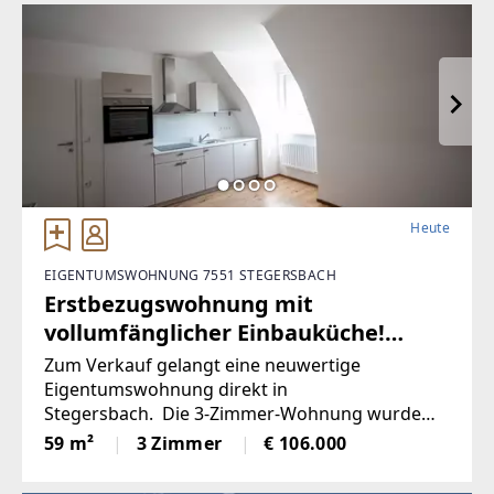
Heute
EIGENTUMSWOHNUNG 7551 STEGERSBACH
Erstbezugswohnung mit
vollumfänglicher Einbauküche!
(Provisionsfrei)
Zum Verkauf gelangt eine neuwertige
Eigentumswohnung direkt in
Stegersbach. Die 3-Zimmer-Wohnung wurde
soeben aufwendig saniert. So wurde unter
59 m²
3 Zimmer
€ 106.000
anderem dieElektronik gänzlich erneuert und
für einen niedrigen