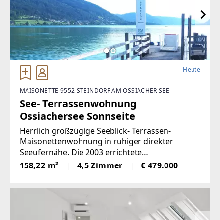
Heute
MAISONETTE 9552 STEINDORF AM OSSIACHER SEE
See- Terrassenwohnung
Ossiachersee Sonnseite
Herrlich großzügige Seeblick- Terrassen-
Maisonettenwohnung in ruhiger direkter
Seeufernähe. Die 2003 errichtete
Eigentumswohnung in der kleinen Wohnanlage
158,22 m²
4,5 Zimmer
€ 479.000
mit nur 7 Einheiten ist sehr gut aufgeteilt und
bietet genügend Platz für Ihre ganze Familie.