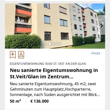
große Wohnung wurde komplett saniert.
NeueKüche,
Heute
EIGENTUMSWOHNUNG 9300 ST. VEIT AN DER GLAN
Neu sanierte Eigentumswohnung in
St.Veit/Glan im Zentrum
(Provisionsfrei)
Neu sanierte Eigentumswohnung, 45 m2, zwei
Gehminuten zum Hauptplatz,Hochparterre,
Sonnenlage, nach Süden ausgerichtet mit Blick
ins Grüne, mangelangt über nur 4 Stufen in die
50 m²
€ 136.000
Wohnung, Kindergarten,