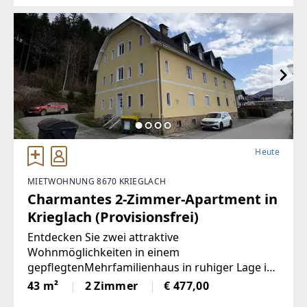
Heute
MIETWOHNUNG 8670 KRIEGLACH
Charmantes 2-Zimmer-Apartment in
Krieglach (Provisionsfrei)
Entdecken Sie zwei attraktive
Wohnmöglichkeiten in einem
gepflegtenMehrfamilienhaus in ruhiger Lage in
Krieglach.Wohnung 1 – Sofort bezugsfertig | ca.
43 m²
2 Zimmer
€ 477,00
480 € BruttoFrisch und wie neu: Diese 43 m²