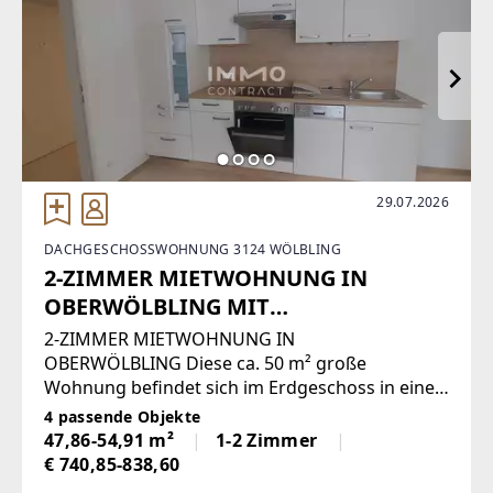
29.07.2026
DACHGESCHOSSWOHNUNG 3124 WÖLBLING
2-ZIMMER MIETWOHNUNG IN
OBERWÖLBLING MIT
AUTOABSTELLPLATZ!
2-ZIMMER MIETWOHNUNG IN
OBERWÖLBLING Diese ca. 50 m² große
Wohnung befindet sich im Erdgeschoss in einer
Wohnhausanlage. Sie ist mit einer Küche
4 passende Objekte
ausgestattet. Weiters gehört noch ein
47,86-54,91 m²
1-2 Zimmer
Schlafzimmer, barrierefreies Bad mit Toilette
€ 740,85-838,60
sowie