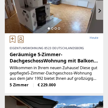
Wohnung ist grundbücherlich ein eigener Inne
nhof zugeordnet.EckdatenRaumhöhe:
Heute
EIGENTUMSWOHNUNG 8523 DEUTSCHLANDSBERG
Geräumige 5-Zimmer-
DachgeschossWohnung mit Balkon
in Frauental (Provisionsfrei)
Willkommen in Ihrem neuen Zuhause! Diese gut
gepflegte5-Zimmer-Dachgeschoss-Wohnung
aus dem Jahr 1992 bietet Ihnen auf großzügigen
12qm Balkonfläche die perfekte Möglichkeit,
5 Zimmer
€ 229.000
entspannte Stunden im Freien zugenießen. Mit
einem einladenden Wohnbereich,