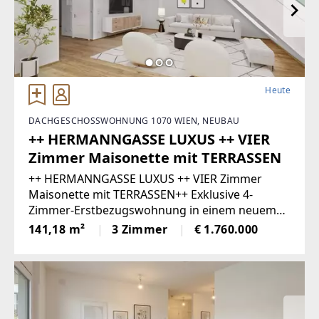
Heute
DACHGESCHOSSWOHNUNG 1070 WIEN, NEUBAU
++ HERMANNGASSE LUXUS ++ VIER
Zimmer Maisonette mit TERRASSEN
++ HERMANNGASSE LUXUS ++ VIER Zimmer
Maisonette mit TERRASSEN++ Exklusive 4-
Zimmer-Erstbezugswohnung in einem neuem
Dachgeschossausbau in der HERMANNGASSE in
141,18 m²
3 Zimmer
€ 1.760.000
1070 Wien ++In einer ruhigen Seitengasse des
trendigen 7.