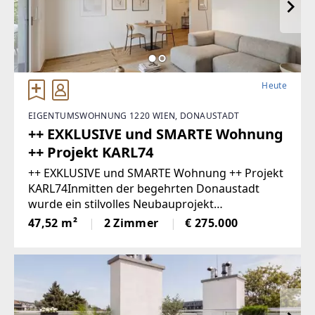
Heute
EIGENTUMSWOHNUNG 1220 WIEN, DONAUSTADT
++ EXKLUSIVE und SMARTE Wohnung
++ Projekt KARL74
++ EXKLUSIVE und SMARTE Wohnung ++ Projekt
KARL74Inmitten der begehrten Donaustadt
wurde ein stilvolles Neubauprojekt
realisiert.Insgesamt wurden 33 freifinanzierte
47,52 m²
2 Zimmer
€ 275.000
Eigentumswohnungen sowie eine
Gewerbefläche errichtet