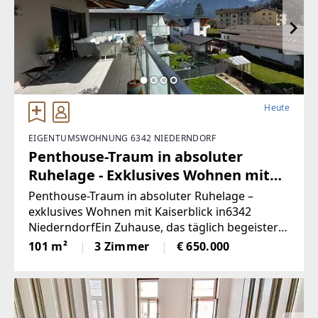
Heute
EIGENTUMSWOHNUNG 6342 NIEDERNDORF
Penthouse-Traum in absoluter
Ruhelage - Exklusives Wohnen mit
Kaiserblick in 6342 Niederndorf
Penthouse-Traum in absoluter Ruhelage –
(Provisionsfrei)
exklusives Wohnen mit Kaiserblick in6342
NiederndorfEin Zuhause, das täglich begeistert:
Diese stilvolle Penthouse-Wohnung
101 m²
3 Zimmer
€ 650.000
vereintmoderne Architektur, hochwertige
Ausstattung und eine der begehrtesten