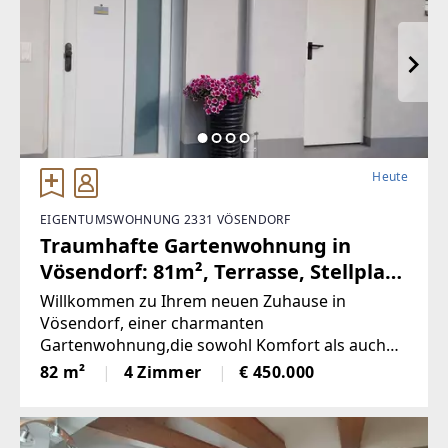
Heute
EIGENTUMSWOHNUNG 2331 VÖSENDORF
Traumhafte Gartenwohnung in
Vösendorf: 81m², Terrasse, Stellplatz
und sitzen in Grünen!
Willkommen zu Ihrem neuen Zuhause in
(Provisionsfrei)
Vösendorf, einer charmanten
Gartenwohnung,die sowohl Komfort als auch
Lebensqualität bietet. Diese gepflegte Wohnung
82 m²
4 Zimmer
€ 450.000
miteiner großzügigen Fläche von 81,77 m² ist
ideal für Familien, Paare oderSingles, die