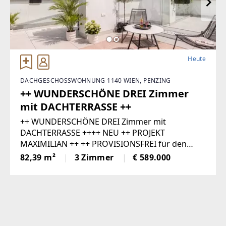
Heute
DACHGESCHOSSWOHNUNG 1140 WIEN, PENZING
++ WUNDERSCHÖNE DREI Zimmer
mit DACHTERRASSE ++
++ WUNDERSCHÖNE DREI Zimmer mit
DACHTERRASSE ++++ NEU ++ PROJEKT
MAXIMILIAN ++ ++ PROVISIONSFREI für den
Käufer und komplett SCHLÜSSELFERTIG ++In
82,39 m²
3 Zimmer
€ 589.000
begehrter, zentraler und dennoch ruhiger Lage
des 14. Wiener Gemeindebezirks