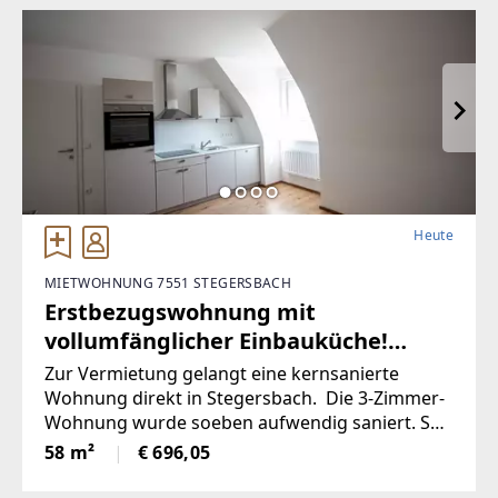
Volksschule,Mittelschule, Gymnasium,
Heute
MIETWOHNUNG 7551 STEGERSBACH
Erstbezugswohnung mit
vollumfänglicher Einbauküche!
(Provisionsfrei)
Zur Vermietung gelangt eine kernsanierte
Wohnung direkt in Stegersbach. Die 3-Zimmer-
Wohnung wurde soeben aufwendig saniert. So
wurde unter anderem dieElektronik gänzlich
58 m²
€ 696,05
erneuert und für einen niedrigen