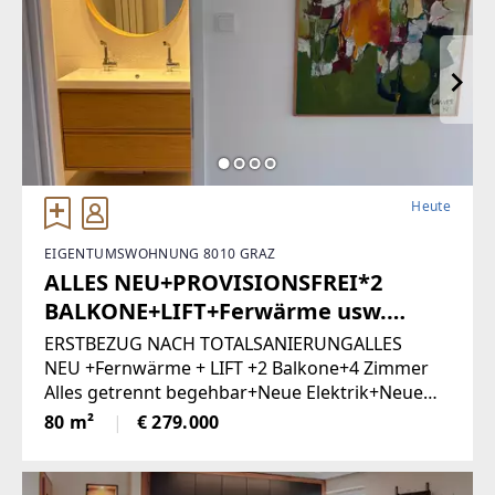
Heute
EIGENTUMSWOHNUNG 8010 GRAZ
ALLES NEU+PROVISIONSFREI*2
BALKONE+LIFT+Ferwärme usw.
(Provisionsfrei)
ERSTBEZUG NACH TOTALSANIERUNGALLES
NEU +Fernwärme + LIFT +2 Balkone+4 Zimmer
Alles getrennt begehbar+Neue Elektrik+Neue
Türen+Neues Bad+Neuer Parkett+Neue
80 m²
€ 279.000