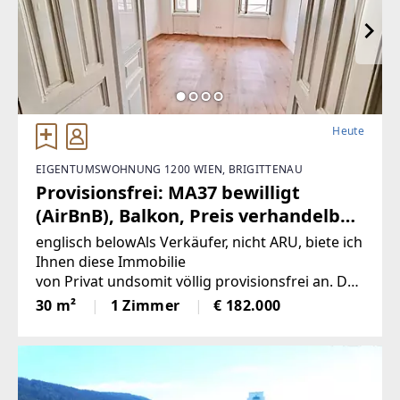
Heute
EIGENTUMSWOHNUNG 1200 WIEN, BRIGITTENAU
Provisionsfrei: MA37 bewilligt
(AirBnB), Balkon, Preis verhandelbar
(Provisionsfrei)
englisch belowAls Verkäufer, nicht ARU, biete ich
Ihnen diese Immobilie
von Privat undsomit völlig provisionsfrei an. Der
Verkaufspreis ist verhandelbar. Ein goldenes
30 m²
1 Zimmer
€ 182.000
Fundstück ist diese ca. 30 m² große