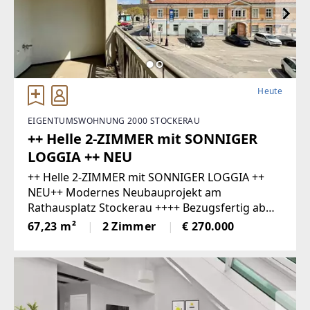
Heute
EIGENTUMSWOHNUNG 2000 STOCKERAU
++ Helle 2-ZIMMER mit SONNIGER
LOGGIA ++ NEU
++ Helle 2-ZIMMER mit SONNIGER LOGGIA ++
NEU++ Modernes Neubauprojekt am
Rathausplatz Stockerau ++++ Bezugsfertig ab
SOFORT ++In erstklassiger Lage von Stockerau,
67,23 m²
2 Zimmer
€ 270.000
direkt am Rathausplatz, wurde ein hochwertiges
Neubauprojekt