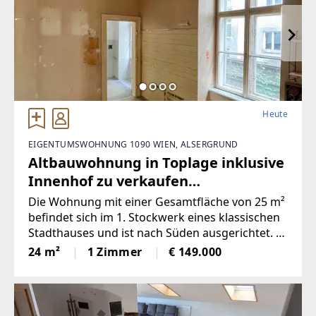
Heute
EIGENTUMSWOHNUNG 1090 WIEN, ALSERGRUND
Altbauwohnung in Toplage inklusive
Innenhof zu verkaufen
(Provisionsfrei)
Die Wohnung mit einer Gesamtfläche von 25 m²
befindet sich im 1. Stockwerk eines klassischen
Stadthauses und ist nach Süden ausgerichtet. Si
e besteht aus einem Vorraum, einer Küche, eine
24 m²
1 Zimmer
€ 149.000
m Badezimmer und einem Wohn/Schlafzimmer.
Die genaue Aufteilung der Wohnung kann aus d
em beiliegenden Flächenplan entnommen werd
en. Die Wohnung ist renovierungsbedürftig. Der