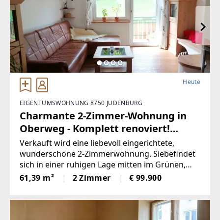
Heute
EIGENTUMSWOHNUNG 8750 JUDENBURG
Charmante 2-Zimmer-Wohnung in
Oberweg - Komplett renoviert!
(Provisionsfrei)
Verkauft wird eine liebevoll eingerichtete,
wunderschöne 2-Zimmerwohnung. Siebefindet
sich in einer ruhigen Lage mitten im Grünen,
zugleich liegt sie nah amZentrum. Die Wohnung
61,39 m²
2 Zimmer
€ 99.900
befindet sich im 1. Stock eines
Mehrparteienhauses in einemruhigen