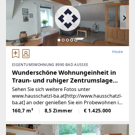
Heute
EIGENTUMSWOHNUNG 8990 BAD AUSSEE
Wunderschöne Wohnungeinheit in
Traun- und ruhiger Zentrumslage
von Bad Aussee (Provisionsfrei)
Sehen Sie sich weitere Fotos unter
www.hausschatzl-ba.at[http://www.hausschatzl-
ba.at] an oder genießen Sie ein Probewohnen in
denaktuell als Ferienwohnungen vermieteten
160,7 m²
8,5 Zimmer
€ 1.425.000
Wohneinheiten.Entdecken Sie diese charmante,
modernisierte Wohneinheit