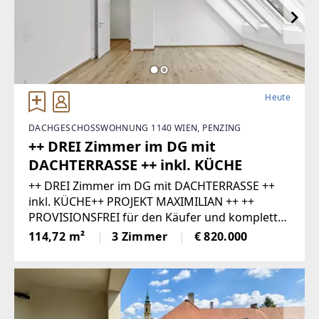
Heute
DACHGESCHOSSWOHNUNG 1140 WIEN, PENZING
++ DREI Zimmer im DG mit
DACHTERRASSE ++ inkl. KÜCHE
++ DREI Zimmer im DG mit DACHTERRASSE ++
inkl. KÜCHE++ PROJEKT MAXIMILIAN ++ ++
PROVISIONSFREI für den Käufer und komplett
SCHLÜSSELFERTIG ++++ Im Kaufpreis ist
114,72 m²
3 Zimmer
€ 820.000
ebenfalls eine voll ausgestattete Markenküche
enthalten ++In