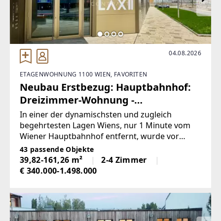
office@gamnig-immo.at
04.08.2026
ETAGENWOHNUNG 1100 WIEN, FAVORITEN
Neubau Erstbezug: Hauptbahnhof:
Dreizimmer-Wohnung -
PROVISIONSFREI
In einer der dynamischsten und zugleich
begehrtesten Lagen Wiens, nur 1 Minute vom
Wiener Hauptbahnhof entfernt, wurde vor
Kurzem ein außergewöhnliches Wohnprojekt
43 passende Objekte
fertiggestellt, das modernen Wohnkomfort,
39,82-161,26 m²
2-4 Zimmer
hochwertige Architektur und urbanen Lifestyle
€ 340.000-1.498.000