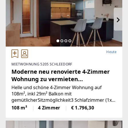
Heute
MIETWOHNUNG 5205 SCHLEEDORF
Moderne neu renovierte 4-Zimmer
Wohnung zu vermieten
(Provisionsfrei)
Helle und schöne 4-Zimmer Wohnung auf
108m², inkl 29m² Balkon mit
gemütlicherSitzmöglichkeit3 Schlafzimmer (1x
vollmöbliert)Küche & Wohnbereich (Küche mit
108 m²
4 Zimmer
€ 1.796,30
Steinplatte und hochwertigen
Geräten)Badezimmer (neu)WC (neu)2