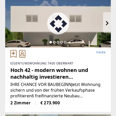
Heute
EIGENTUMSWOHNUNG 7400 OBERWART
Hoch 42 - modern wohnen und
nachhaltig investieren
(Provisionsfrei)
IHRE CHANCE VOR BAUBEGINNJetzt Wohnung
sichern und von der frühen Verkaufsphase
profitieren6 freifinanzierte Neubau
EigentumswohnungenWohnungsgrößen von
2 Zimmer
€ 273.900
ca. 50 m² bis 68 m²Alle Wohnungen sind
entweder mit Eigengarten, Terrasse