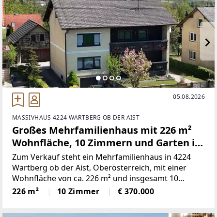
05.08.2026
MASSIVHAUS 4224 WARTBERG OB DER AIST
Großes Mehrfamilienhaus mit 226 m²
Wohnfläche, 10 Zimmern und Garten in
Wartberg/Aist
Zum Verkauf steht ein Mehrfamilienhaus in 4224
Wartberg ob der Aist, Oberösterreich, mit einer
Wohnfläche von ca. 226 m² und insgesamt 10
Zimmern. Die Immobilie bietet ausreichend Platz für
226 m²
10 Zimmer
€ 370.000
Großfamilien und verfügt über zwei Badezimmer,
jeweils mit Badewanne,