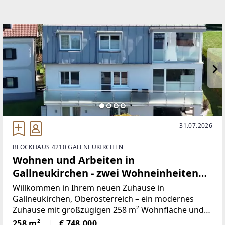
31.07.2026
BLOCKHAUS 4210 GALLNEUKIRCHEN
Wohnen und Arbeiten in
Gallneukirchen - zwei Wohneinheiten
plus Geschäftslokal auf 258 m²
Willkommen in Ihrem neuen Zuhause in
Gallneukirchen, Oberösterreich – ein modernes
Zuhause mit großzügigen 258 m² Wohnfläche und
10 Zimmern, das keine Wünsche offen lässt. Dieses
258 m²
€ 748.000