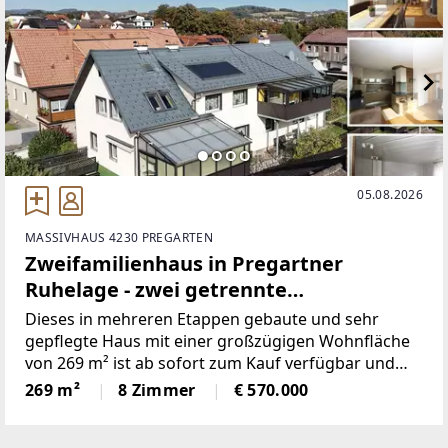
05.08.2026
MASSIVHAUS 4230 PREGARTEN
Zweifamilienhaus in Pregartner
Ruhelage - zwei getrennte
Wohneinheiten auf 269 m² Wohnfläche
Dieses in mehreren Etappen gebaute und sehr
gepflegte Haus mit einer großzügigen Wohnfläche
von 269 m² ist ab sofort zum Kauf verfügbar und
kann zeitnahe bezogen werden.Das gepflegte
269 m²
8 Zimmer
€ 570.000
Anwesen ist der ideale Rückzugsort für all jene, die