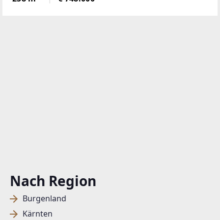
liebevoll modernisierte Haus besticht durch seine
durchdachte Raumaufteilung
Nach Region
Burgenland
Kärnten