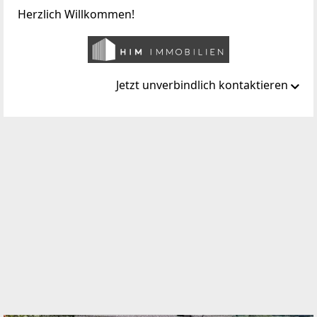
Herzlich Willkommen!
Jetzt unverbindlich kontaktieren
Standort
Stadtplatz 9
4230 Pregarten
TELEFON
+ 43 664 3901407
WEBSITE
https://www.him-immobilien.at/
EMAIL
office@him-immobilien.at