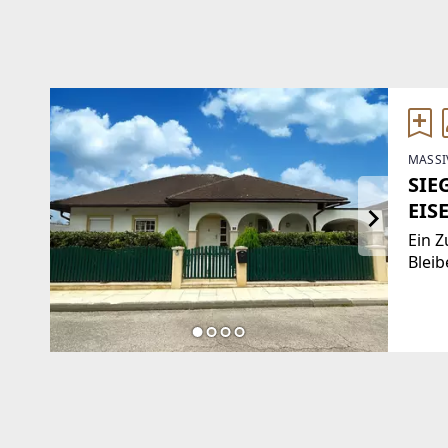
MASSI
SIE
EIS
Ein 
Bleib
Haus 
Wohn
außer
viel 