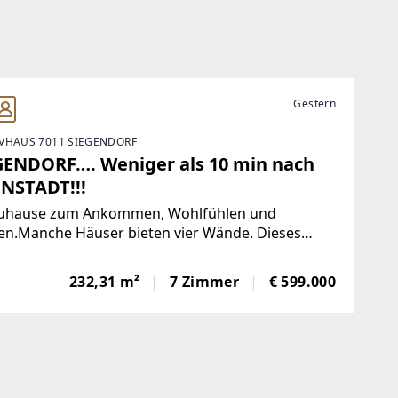
Gestern
VHAUS 7011 SIEGENDORF
GENDORF…. Weniger als 10 min nach
ENSTADT!!!
Zuhause zum Ankommen, Wohlfühlen und
en.Manche Häuser bieten vier Wände. Dieses
bietet Lebensqualität.In einer ruhigen
gegend von Siegendorf erwartet Sie ein
232,31 m²
7 Zimmer
€ 599.000
gewöhnlich gepflegtes Einfamilienhaus, das mit
Liebe