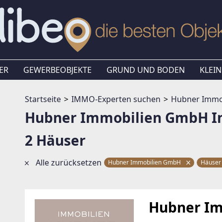
ER
GEWERBEOBJEKTE
GRUND UND BODEN
KLEIN
Startseite
IMMO-Experten suchen
Hubner Immo
Hubner Immobilien GmbH I
2 Häuser
Alle zurücksetzen
Hubner Immobilien GmbH
Häuse
Hubner I