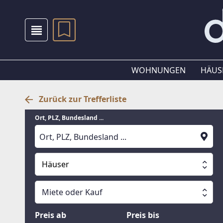
WOHNUNGEN
HÄUS
Zurück zur Trefferliste
Ort, PLZ, Bundesland ...
Häuser
Alle Immobilien
Miete oder Kauf
Suche läuft
Wohnungen
Miete oder Kauf
Preis ab
Preis bis
Häuser