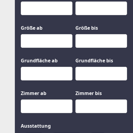
Kauf
Gewerbeobjekte
Miete
Grund und Boden
Mietkauf
Kleinobjekte
Größe ab
Größe bis
Grundfläche ab
Grundfläche bis
Zimmer ab
Zimmer bis
Ausstattung