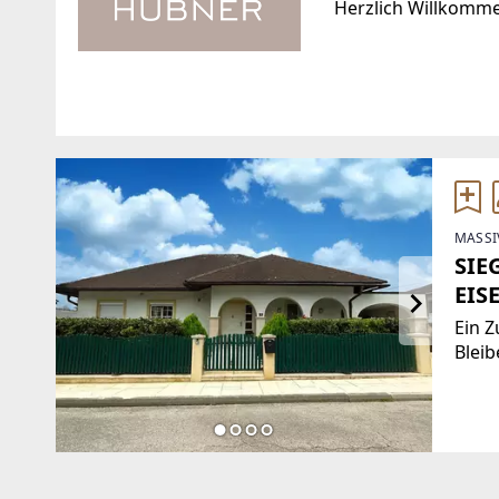
Herzlich Willkomm
Standort
WEBSITE
http://www.hubner
FRED-ZINNEMANN-PLATZ
4 Top 3.2
EMAIL
1030 Wien, Landstraße
MASSI
office@hubner-imm
SIE
TELEFON
EIS
0664/ 466 82 56
Ein 
Bleib
Haus 
Wohn
außer
viel 