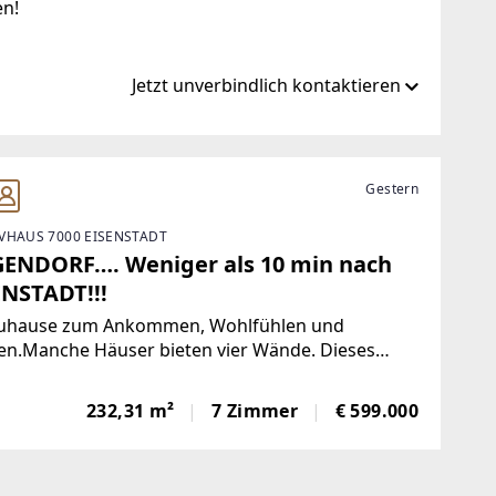
en!
Jetzt unverbindlich kontaktieren
-immobilien.com
Gestern
VHAUS 7000 EISENSTADT
obilien.com
GENDORF…. Weniger als 10 min nach
ENSTADT!!!
Zuhause zum Ankommen, Wohlfühlen und
en.Manche Häuser bieten vier Wände. Dieses
bietet Lebensqualität.In einer ruhigen
gegend von Siegendorf erwartet Sie ein
232,31 m²
7 Zimmer
€ 599.000
gewöhnlich gepflegtes Einfamilienhaus, das mit
Liebe