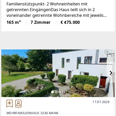
Familienstützpunkt- 2 Wohneinheiten mit
getrennten EingängenDas Haus teilt sich in 2
voneinander getrennte Wohnbereiche mit jeweils
eigenen, von außen zugänglichen Eingängen auf.Im
165 m²
7 Zimmer
€ 475.000
Erdgeschoß befindet sich eine ca. 70 m² große
Wohnung.
17.07.2026
MEHRFAMILIENHAUS 3240 MANK