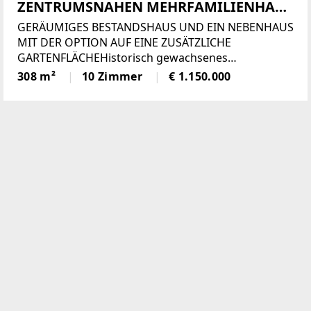
ZENTRUMSNAHEN MEHRFAMILIENHAUS
IN BAD VÖSLAU
GERÄUMIGES BESTANDSHAUS UND EIN NEBENHAUS
MIT DER OPTION AUF EINE ZUSÄTZLICHE
GARTENFLÄCHEHistorisch gewachsenes
Bestandsgebäude aus dem Jahr 1913, welches 1989
308 m²
10 Zimmer
€ 1.150.000
umfassend saniert und zu 2 Wohneinheiten, mit
einer Wohnfläche von ca. 265m² umgebaut