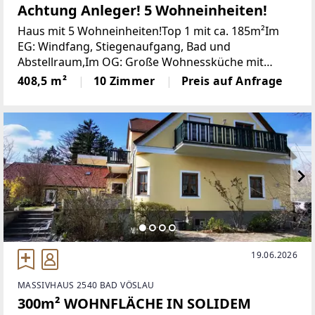
Achtung Anleger! 5 Wohneinheiten!
Haus mit 5 Wohneinheiten!Top 1 mit ca. 185m²Im
EG: Windfang, Stiegenaufgang, Bad und
Abstellraum,Im OG: Große Wohnessküche mit
Speise, Terrasse mit ca.47m², 2 Kinderzimmer,
408,5 m²
10 Zimmer
Preis auf Anfrage
Schlafzimmer mit gr. Badezimmer, kleines
Badezimmer mit Dusche
19.06.2026
MASSIVHAUS 2540 BAD VÖSLAU
300m² WOHNFLÄCHE IN SOLIDEM