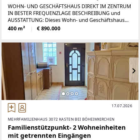
WOHN- UND GESCHÄFTSHAUS DIREKT IM ZENTRUM
IN BESTER FREQUENZLAGE BESCHREIBUNG und
AUSSTATTUNG: Dieses Wohn- und Geschäftshaus
bietet auf über 900 m² Nutzfläche vielseitige
400 m²
€ 890.000
Nutzungsmöglichkeiten und eignet sich ideal für
Wohnen und Arbeiten
17.07.2026
MEHRFAMILIENHAUS 3072 KASTEN BEI BÖHEIMKIRCHEN
Familienstützpunkt- 2 Wohneinheiten
mit getrennten Eingängen