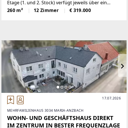
Etage (1. und 2. Stock) verfügt jeweils über ein
Badezimmer, Wohnzimmer, Küche und diverse
260 m²
12 Zimmer
€ 319.000
Zimmer.Jede Etage kann als separate Wohneinheit
(oder zum Vermieten)
17.07.2026
MEHRFAMILIENHAUS 3034 MARIA-ANZBACH
WOHN- UND GESCHÄFTSHAUS DIREKT
IM ZENTRUM IN BESTER FREQUENZLAGE