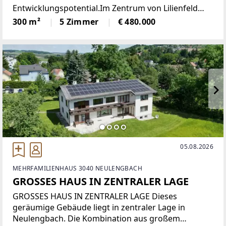
Entwicklungspotential.Im Zentrum von Lilienfeld
befindet sich dieses ansprechende Stadthaus mit ca.
300 m²
5 Zimmer
€ 480.000
500m² Nutzfläche, wovon ca. 300m² renoviert
wurden.Im Erdgeschoß
05.08.2026
MEHRFAMILIENHAUS 3040 NEULENGBACH
GROSSES HAUS IN ZENTRALER LAGE
GROSSES HAUS IN ZENTRALER LAGE Dieses
geräumige Gebäude liegt in zentraler Lage in
Neulengbach. Die Kombination aus großem