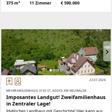
Grundstück und der großen Wohnfläche in sehr
375 m²
11 Zimmer
€ 590.000
guter Lage bietet eine Vielzahl an Möglichkeiten. Die
Raumaufteilung würde
22.07.2026
MEHRFAMILIENHAUS 3193 ST. AEGYD AM NEUWALDE
Imposantes Landgut! Zweifamilienhaus
in Zentraler Lage!
Idyllisches Landhaus mit Geschichte! Hier kann aus