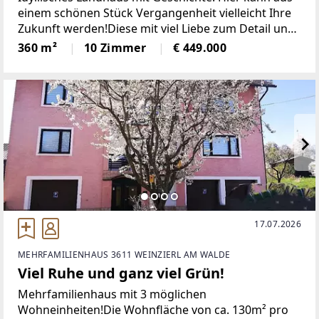
einem schönen Stück Vergangenheit vielleicht Ihre
Zukunft werden!Diese mit viel Liebe zum Detail und
zu den historischen Werten gepflegte Villa besticht
360 m²
10 Zimmer
€ 449.000
mit ihren hohen Räumen und den alten, aber
17.07.2026
MEHRFAMILIENHAUS 3611 WEINZIERL AM WALDE
Viel Ruhe und ganz viel Grün!
Mehrfamilienhaus mit 3 möglichen
Wohneinheiten!Die Wohnfläche von ca. 130m² pro