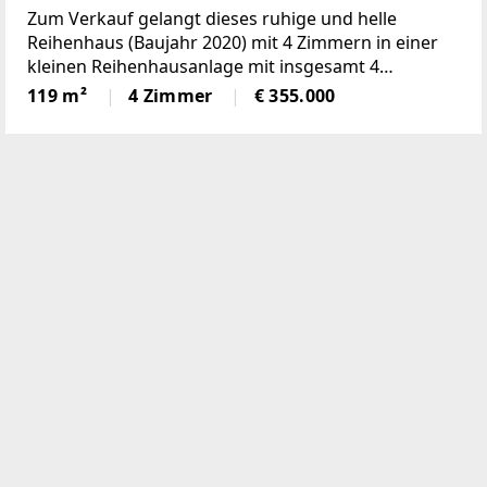
Zum Verkauf gelangt dieses ruhige und helle
Reihenhaus (Baujahr 2020) mit 4 Zimmern in einer
kleinen Reihenhausanlage mit insgesamt 4
Reihenhäusern in ruhiger Siedlungslage (ca. 3,5
119 m²
4 Zimmer
€ 355.000
Kilometer vom Ufer
entfernt). Raumaufteilung:Erdgeschoss:-