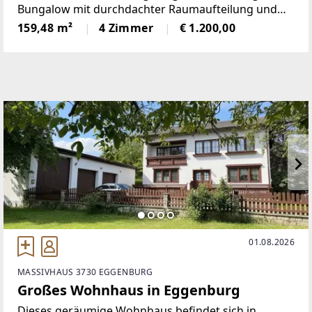
Bungalow mit durchdachter Raumaufteilung und
barrierearmen Zugängen auf den Markt. Die
159,48 m²
4 Zimmer
€ 1.200,00
Liegenschaft weist eine Wohnfläche von rund 160
m² auf und richtet
01.08.2026
MASSIVHAUS 3730 EGGENBURG
Großes Wohnhaus in Eggenburg
Dieses geräumige Wohnhaus befindet sich in