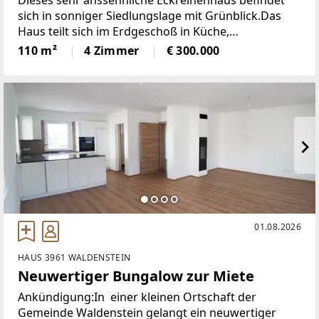
sich in sonniger Siedlungslage mit Grünblick.Das
Haus teilt sich im Erdgeschoß in Küche,
Wohnzimmer, Vorzimmer, Windfang, Abstellraum
110 m²
4 Zimmer
€ 300.000
und WC; im Obergeschoß in 3 Schlafzimmer, Bad
und gr. Abstelldachraum.
01.08.2026
HAUS 3961 WALDENSTEIN
Neuwertiger Bungalow zur Miete
Ankündigung:In einer kleinen Ortschaft der
Gemeinde Waldenstein gelangt ein neuwertiger