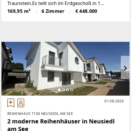
Traunstein.Es teilt sich im Erdgeschoß in 1
Gästezimmer, in Küche - Esszimmer und
169,95 m²
6 Zimmer
€ 448.000
Wohnzimmer in offener Wohnraumgestaltung mit
direktem Ausgang auf die
01.08.2026
REIHENHAUS 7100 NEUSIEDL AM SEE
2 moderne Reihenhäuser in Neusiedl
am See