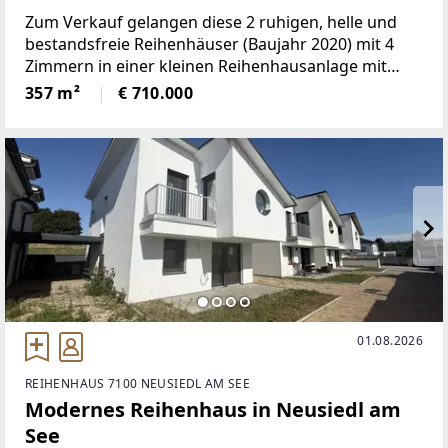
Zum Verkauf gelangen diese 2 ruhigen, helle und
bestandsfreie Reihenhäuser (Baujahr 2020) mit 4
Zimmern in einer kleinen Reihenhausanlage mit
insgesamt 4 Reihenhäusern in ruhiger
357 m²
€ 710.000
Siedlungslage (ca. 3,5 Kilometer vom Ufer
entfernt). Raumaufteilung: Erdgeschoss:-
01.08.2026
REIHENHAUS 7100 NEUSIEDL AM SEE
Modernes Reihenhaus in Neusiedl am
See