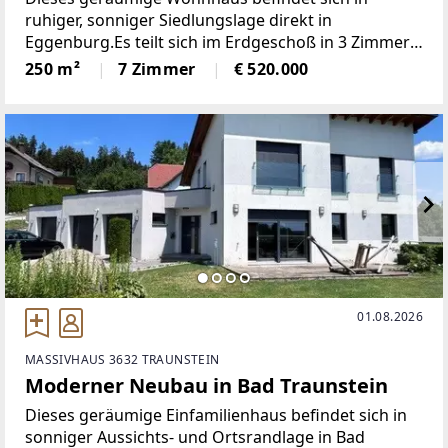
ruhiger, sonniger Siedlungslage direkt in
Eggenburg.Es teilt sich im Erdgeschoß in 3 Zimmer,
Küche, WC und Vorraum; im Obergeschoß in 4
250 m²
7 Zimmer
€ 520.000
Zimmer, Bad, WC und Vorraum. Im Erdgeschoß
erstreckt sich beim Eingangsbereich
01.08.2026
MASSIVHAUS 3632 TRAUNSTEIN
Moderner Neubau in Bad Traunstein
Dieses geräumige Einfamilienhaus befindet sich in
sonniger Aussichts- und Ortsrandlage in Bad