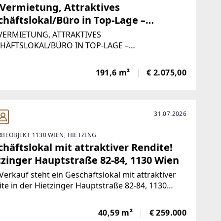
 Vermietung, Attraktives
chäftslokal/Büro in Top-Lage –
ingergasse 23, 1020 Wien
VERMIETUNG, ATTRAKTIVES
HÄFTSLOKAL/BÜRO IN TOP-LAGE –
NGERGASSE 23, 1020
OBJEKTBESCHREIBUNGDas Objekt bietet auf
191,6 m²
€ 2.075,00
0 m² großzügige und flexible Nutzfläche, die sich
 für unterschiedlichste Geschäftsmodelle oder
31.07.2026
BEOBJEKT 1130 WIEN, HIETZING
häftslokal mit attraktiver Rendite!
tzinger Hauptstraße 82-84, 1130 Wien
erkauf steht ein Geschäftslokal mit attraktiver
te in der Hietzinger Hauptstraße 82-84, 1130
ieses gut gelegene Geschäftslokal mit einer
e von 40,59 m² ist derzeit vermietet und bietet
40,59 m²
€ 259.000
 eine sofortige und stabile Einnahmequelle.