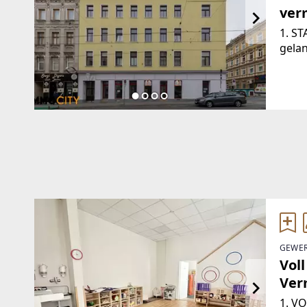
ver
1. S
gela
Gesch
gut 
Märzs
Erdg
GEWER
Vol
Ver
1. V