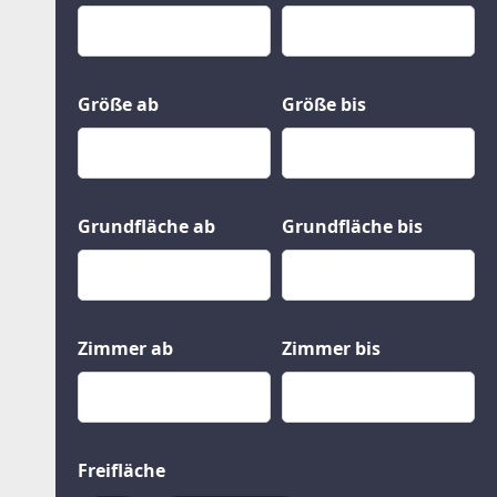
Kauf
Gewerbeobjekte
Miete
Grund und Boden
Mietkauf
Kleinobjekte
Größe ab
Größe bis
Grundfläche ab
Grundfläche bis
Zimmer ab
Zimmer bis
Freifläche