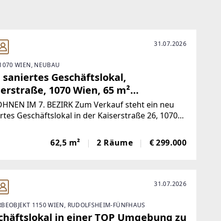
31.07.2026
1070 WIEN, NEUBAU
 saniertes Geschäftslokal,
serstraße, 1070 Wien, 65 m²
zfläche, TOP LAGE
OHNEN IM 7. BEZIRK Zum Verkauf steht ein neu
rtes Geschäftslokal in der Kaiserstraße 26, 1070
, inklusive Küche, Luftwärmepumpe und
anlage.Es besticht durch eine schöne
62,5 m²
2 Räume
€ 299.000
ufteilung und einer sehr guten Lage,
31.07.2026
BEOBJEKT 1150 WIEN, RUDOLFSHEIM-FÜNFHAUS
chäftslokal in einer TOP Umgebung zu