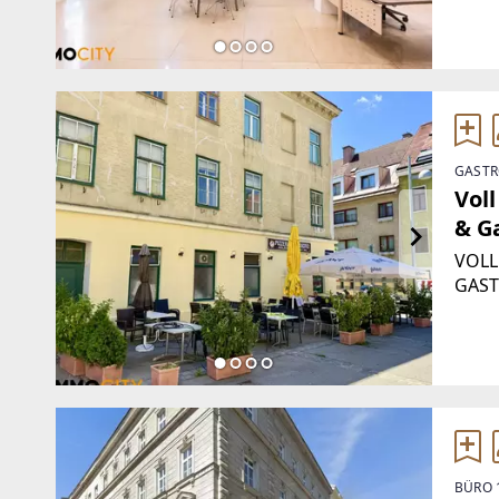
auße
und D
GASTR
Voll
& G
VOLL
GAST
DURC
WienN
Schan
USt*
BÜRO 