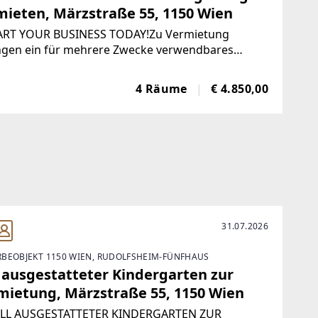
mieten, Märzstraße 55, 1150 Wien
TART YOUR BUSINESS TODAY!Zu Vermietung
ngen ein für mehrere Zwecke verwendbares
äftslokal in einer sehr Infrastrukturreichen und
besuchten Umgebung, direkt auf der
4 Räume
€ 4.850,00
traße.Das Geschäftslokal befindet sich im
eschoss
31.07.2026
BEOBJEKT 1150 WIEN, RUDOLFSHEIM-FÜNFHAUS
l ausgestatteter Kindergarten zur
mietung, Märzstraße 55, 1150 Wien
OLL AUSGESTATTETER KINDERGARTEN ZUR