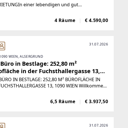
IETUNGIn einer lebendigen und gut
entierten Umgebung, direkt an der Märzstraße,
 ein bereits voll ausgestatteter Kindergarten zur
4 Räume
€ 4.590,00
etung bereit. Dieser Kindergarten bietet Platz für
estens
31.07.2026
1090 WIEN, ALSERGRUND
Büro in Bestlage: 252,80 m²
fläche in der Fuchsthallergasse 13,
0 Wien
BÜRO IN BESTLAGE: 252,80 M² BÜROFLÄCHE IN
FUCHSTHALLERGASSE 13, 1090 WIEN Willkommen
rem neuen Büro in der Fuchsthallergasse 13, 1090
 Dieses beeindruckende Büro erstreckt sich über
6,5 Räume
€ 3.937,50
ügige 252,80 m² und bietet
31.07.2026