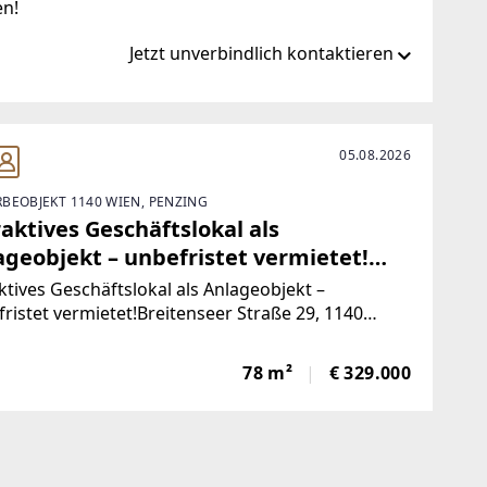
en!
Jetzt unverbindlich kontaktieren
ity.at/
05.08.2026
BEOBJEKT 1140 WIEN, PENZING
t
aktives Geschäftslokal als
ageobjekt – unbefristet vermietet!
itenseer Straße 29, 1140 Wien
ktives Geschäftslokal als Anlageobjekt –
ristet vermietet!Breitenseer Straße 29, 1140
Zum Verkauf steht ein gut gelegenes
äftslokal mit ca. 78 m² Nutzfläche in der stark
78 m²
€ 329.000
entierten Breitenseer Straße im 14. Wiener
indebezirk.