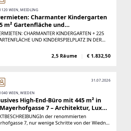
1120 WIEN, MEIDLING
vermieten: Charmanter Kindergarten
25 m² Gartenfläche und
derspielplatz in der Schönbrunner
ERMIETEN: CHARMANTER KINDERGARTEN + 225
aße 152, 1120 Wien
ARTENFLÄCHE UND KINDERSPIELPLATZ IN DER
NBRUNNER STRASSE 152, 1120 WIENWir freuen
Ihnen einen liebevoll gestalteten Kindergarten zur
2,5 Räume
€ 1.832,50
ietung anbieten zu können. Dieser Kindergarten
det
31.07.2026
1040 WIEN, WIEDEN
lusives High-End-Büro mit 445 m² in
 Mayerhofgasse 7 – Architektur, Luxus
echnik auf höchstem Niveau
KTBESCHREIBUNGIn der renommierten
hofgasse 7, nur wenige Schritte von der Wiedner
straße entfernt, befindet sich dieses