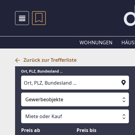
WOHNUNGEN
HÄUS
Zurück zur Trefferliste
Ort, PLZ, Bundesland ...
Gewerbeobjekte
Alle Immobilien
Miete oder Kauf
Suche läuft
Wohnungen
Miete oder Kauf
Preis ab
Preis bis
Häuser