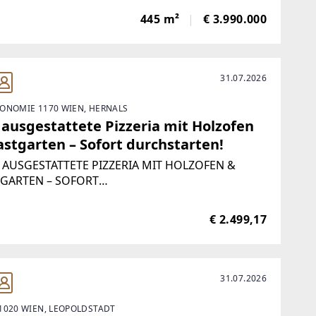
rgewöhnliche Büroobjekt, das Luxus, Funktion
445 m²
€ 3.990.000
esign auf eindrucksvolle Weise vereint.Das Büro
31.07.2026
ONOMIE 1170 WIEN, HERNALS
 ausgestattete Pizzeria mit Holzofen
astgarten – Sofort durchstarten!
 AUSGESTATTETE PIZZERIA MIT HOLZOFEN &
GARTEN – SOFORT
HSTARTEN! Parhamerplatz 8, 1170
utzfläche: ca. 103,33 m² + großzügiger
€ 2.499,17
igartenMiete: nur 2.999,- € inkl. BK und 20 %
** ANFRAGEN BITTE NUR
31.07.2026
1020 WIEN, LEOPOLDSTADT