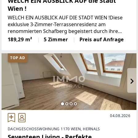
WELCH EIN AUSBLICK AUF die Stadt
Wien !
WELCH EIN AUSBLICK AUF DIE STADT WIEN !Diese
exklusive 3-Zimmer-Terrassenresidenz am
renommierten Schafberg begeistert durch ihre
perfekte Symbiose aus zeitloser Eleganz,
189,29 m²
5 Zimmer
Preis auf Anfrage
außergewöhnlicher Großzügigkeit und höchstem
Wohnkomfort. In absoluter Ruhelage
TOP AD
04.08.2026
DACHGESCHOSSWOHNUNG 1170 WIEN, HERNALS
Seventeen Living - Perfekte