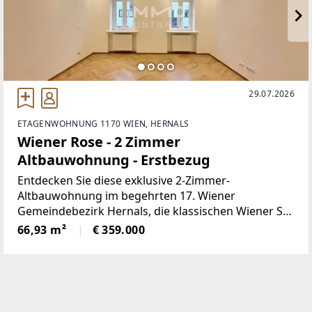
29.07.2026
ETAGENWOHNUNG 1170 WIEN, HERNALS
Wiener Rose - 2 Zimmer
Altbauwohnung - Erstbezug
Entdecken Sie diese exklusive 2-Zimmer-
Altbauwohnung im begehrten 17. Wiener
Gemeindebezirk Hernals, die klassischen Wiener Stil
mit modernem Wohnkomfort verbindet. Die Einheit
66,93 m²
€ 359.000
ist frisch saniert und steht als Erstbezug zur
Verfügung.Die Wohnung bietet