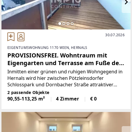
30.07.2026
EIGENTUMSWOHNUNG 1170 WIEN, HERNALS
PROVISIONSFREI. Wohntraum mit
Eigengarten und Terrasse am Fuße des
Schafbergs
Inmitten einer grünen und ruhigen Wohngegend in
Hernals wird hier zwischen Pötzleinsdorfer
Schlosspark und Dornbacher Straße attraktiver
Wohnraum geschaffen, der auch gehobenen
2 passende Objekte
Ansprüchen an zeitgemäßes Wohnen gerecht wird.
90,55-113,25 m²
4 Zimmer
€ 0
Die Wohneinheiten sind für