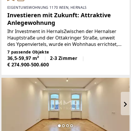
EIGENTUMSWOHNUNG 1170 WIEN, HERNALS
Investieren mit Zukunft: Attraktive
Anlegewohnung
Ihr Investment in HernalsZwischen der Hernalser
Hauptstraße und der Ottakringer Straße, unweit
des Yppenviertels, wurde ein Wohnhaus errichtet,
bei dem nur noch 9 von insgesamt 41 Wohnungen
7 passende Objekte
verfügbar sind. Die hochwertig ausgestatteten
36,5-59,97 m²
2-3 Zimmer
Wohnungen
€ 274.900-500.600