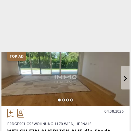
TELEFON
01/8900800
WEBSITE
http://www.IMMOcontract.at
EMAIL
office@IMMOcontract.at
TOP AD
04.08.2026
ERDGESCHOSSWOHNUNG 1170 WIEN, HERNALS