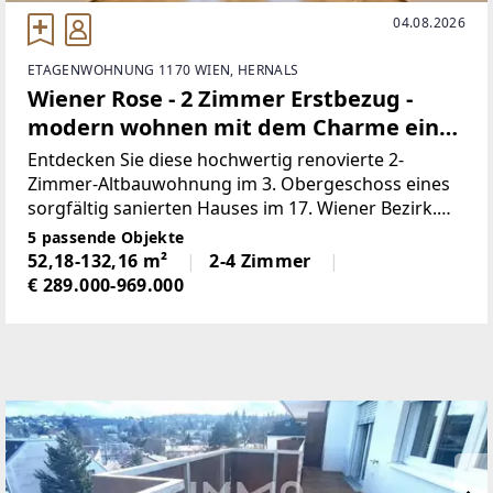
04.08.2026
ETAGENWOHNUNG 1170 WIEN, HERNALS
Wiener Rose - 2 Zimmer Erstbezug -
modern wohnen mit dem Charme einer
Altbauwohnung
Entdecken Sie diese hochwertig renovierte 2-
Zimmer-Altbauwohnung im 3. Obergeschoss eines
sorgfältig sanierten Hauses im 17. Wiener Bezirk.
Mit einer Wohnfläche von ca. 52,18 m² bietet die
5 passende Objekte
Immobilie eine kompakte, aber funktionale
52,18-132,16 m²
2-4 Zimmer
Raumaufteilung, ideal
€ 289.000-969.000