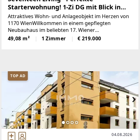
Starterwohnung! 1-Zi DG mit Blick in
den Innenhof!
Attraktives Wohn- und Anlageobjekt im Herzen von
1170 WienWillkommen in einem gepflegten
Neubauhaus im beliebten 17. Wiener
Gemeindebezirk! Die im Jahr 1997 errichtete
49,08 m²
1 Zimmer
€ 219.000
Wohnanlage umfasst insgesamt 44 Wohneinheiten
und vereint zeitgemäßen Wohnkomfort
TOP AD
04.08.2026