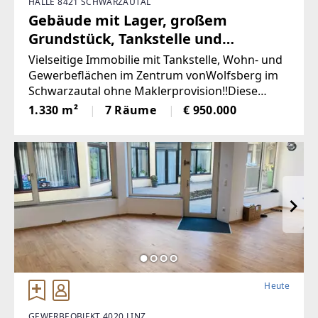
HALLE 8421 SCHWARZAUTAL
Gebäude mit Lager, großem
Grundstück, Tankstelle und
Wohnung in bester Lage
Vielseitige Immobilie mit Tankstelle, Wohn- und
(Provisionsfrei)
Gewerbeflächen im Zentrum vonWolfsberg im
Schwarzautal ohne Maklerprovision!!Diese
gepflegte und äußerst vielseitige Liegenschaft
1.330 m²
7 Räume
€ 950.000
im Herzen von Wolfsberg imSchwarzautal
vereint Wohnen,
Heute
GEWERBEOBJEKT 4020 LINZ