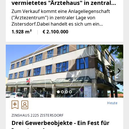
vermietetes "Ärztehaus" in zentraler
Lage von Zistersdorf!
Zum Verkauf kommt eine Anlageliegenschaft
("Ärztezentrum") in zentraler Lage von
Zistersdorf.Dabei handelt es sich um ein
Grundstück mit ca. 886 m² auf welchem zwei
1.928 m²
€ 2.100.000
Gebäude
Heute
ZINSHAUS 2225 ZISTERSDORF
Drei Gewerbeobjekte - Ein Fest für