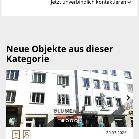
Jetzt unverbindlich kontaktieren
Standort
Fanny Eissler-G. 5
7000 Eisenstadt
Neue Objekte aus dieser
TELEFON
Kategorie
+43 2682 64588
WEBSITE
https://www.gt-invest.at/
EMAIL
info@gt-invest.at
29.07.2026