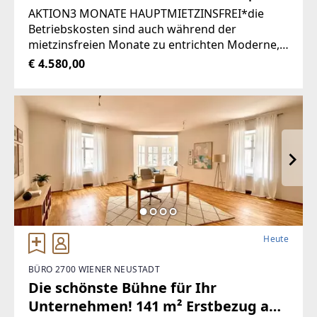
Anbindung | Modern saniert
AKTION3 MONATE HAUPTMIETZINSFREI*die
Betriebskosten sind auch während der
mietzinsfreien Monate zu entrichten Moderne,
helle Büro- Geschäftsfläche mit 331 m² in
€ 4.580,00
zentraler Lage von GrazZur Vermietung steht
eine
Heute
BÜRO 2700 WIENER NEUSTADT
Die schönste Bühne für Ihr
Unternehmen! 141 m² Erstbezug am