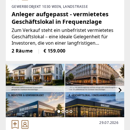
GEWERBEOBJEKT 1030 WIEN, LANDSTRASSE
Anleger aufgepasst - vermietetes
Geschäftslokal in Frequenzlage
Zum Verkauf steht ein unbefristet vermietetes
Geschäftslokal – eine ideale Gelegenheit für
Investoren, die von einer langfristigen
Wertsteigerung profitieren möchten.Highlights
2 Räume
€ 159.000
der Immobilie:✔ Unbefristet vermietet – sichere
Einnahmen ohne
29.07.2026