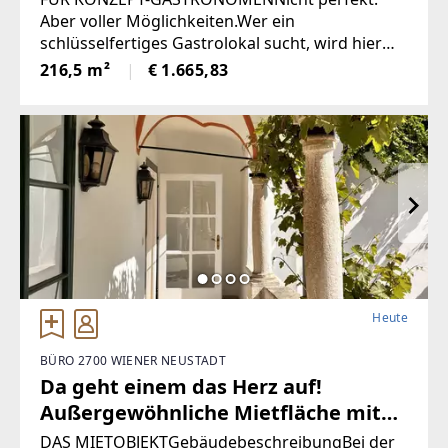
Lagerbereich | Sofort anmietbar
Aber voller Möglichkeiten.Wer ein
schlüsselfertiges Gastrolokal sucht, wird hier
nicht fündig. Wer hingegen das Potenzial
216,5 m²
€ 1.665,83
erkennt, aus einer unscheinbaren Fläche einen
neuen Lieblingsort der Wiener
Heute
BÜRO 2700 WIENER NEUSTADT
Da geht einem das Herz auf!
Außergewöhnliche Mietfläche mit
schattigem Arkadengang | 3
DAS MIETOBJEKTGebäudebeschreibungBei der