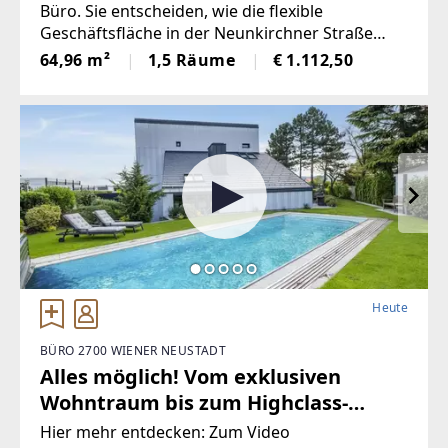
Parkplatzanmietung möglich
Büro. Sie entscheiden, wie die flexible
Geschäftsfläche in der Neunkirchner Straße
zum Leben erwachen darf. Frisch saniert und
64,96 m²
1,5 Räume
€ 1.112,50
mit großer Auslagenfront bieten die insgesamt
ca. 65 m² jedenfalls den idealen
Heute
BÜRO 2700 WIENER NEUSTADT
Alles möglich! Vom exklusiven
Wohntraum bis zum Highclass-
Firmenstandort (oder beides in
Hier mehr entdecken: Zum Video