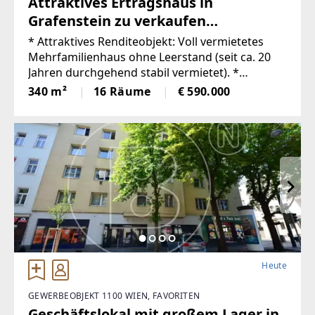
Attraktives Ertragshaus in
Grafenstein zu verkaufen
(Provisionsfrei)
* Attraktives Renditeobjekt: Voll vermietetes
Mehrfamilienhaus ohne Leerstand (seit ca. 20
Jahren durchgehend stabil vermietet). *
Zukunftssichere Technik: Beheizung modern
340 m²
16 Räume
€ 590.000
über Fernwärme und brandneuer
Glasfaseranschluss
Heute
GEWERBEOBJEKT 1100 WIEN, FAVORITEN
Geschäftslokal mit großem Lager in