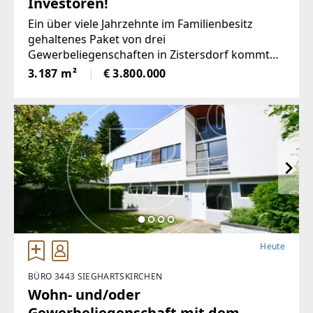
Investoren!
Ein über viele Jahrzehnte im Familienbesitz
gehaltenes Paket von drei
Gewerbeliegenschaften in Zistersdorf kommt
nun wegen des Ablebens des 87-jährigen
3.187 m²
€ 3.800.000
Familienpatriarchen durch die Erben zum
Verkauf. Verkäuferseitig
Heute
BÜRO 3443 SIEGHARTSKIRCHEN
Wohn- und/oder
Gewerbeliegenschaft mit dem