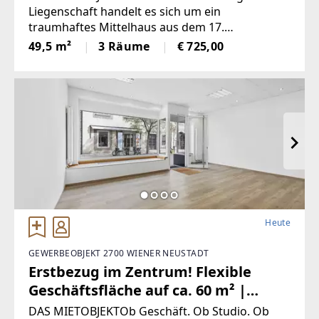
Zimmer | Nächst Hauptplatz
Liegenschaft handelt es sich um ein
traumhaftes Mittelhaus aus dem 17.
Jahrhundert – in ausgezeichneter Zentrumslage
49,5 m²
3 Räume
€ 725,00
von Wiener Neustadt. Im Zuge der
Revitalisierung wurde viel Bedacht auf alte
Heute
GEWERBEOBJEKT 2700 WIENER NEUSTADT
Erstbezug im Zentrum! Flexible
Geschäftsfläche auf ca. 60 m² |
Sofort verfügbar |
DAS MIETOBJEKTOb Geschäft. Ob Studio. Ob