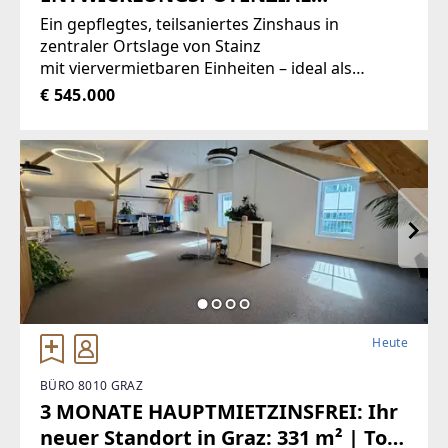
(Provisionsfrei)
Ein gepflegtes, teilsaniertes Zinshaus in
zentraler Ortslage von Stainz
mit viervermietbaren Einheiten – ideal als
Lückenfüller-Projekt für ein
€ 545.000
regionalesBauunternehmen.Die
Grundsanierung ist bereits erfolgt
(Generalsanierung
Heute
BÜRO 8010 GRAZ
3 MONATE HAUPTMIETZINSFREI: Ihr
neuer Standort in Graz: 331 m² | Top-