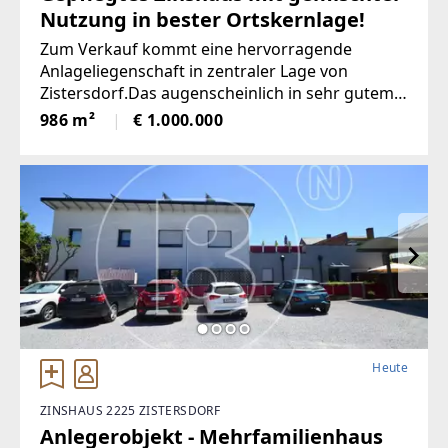
Nutzung in bester Ortskernlage!
Zum Verkauf kommt eine hervorragende
Anlageliegenschaft in zentraler Lage von
Zistersdorf.Das augenscheinlich in sehr gutem
Erhaltungszustand befindliche Objekt liegt im
986 m²
€ 1.000.000
historischen Stadtkern, direkt gegenüber
Heute
ZINSHAUS 2225 ZISTERSDORF
Anlegerobjekt - Mehrfamilienhaus