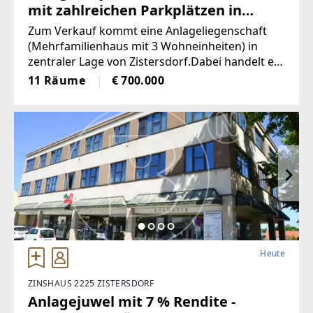
mit zahlreichen Parkplätzen in
Bestlage!
Zum Verkauf kommt eine Anlageliegenschaft
(Mehrfamilienhaus mit 3 Wohneinheiten) in
zentraler Lage von Zistersdorf.Dabei handelt es
sich um ein Grundstück mit ca. 893 m²,
11 Räume
€ 700.000
Heute
ZINSHAUS 2225 ZISTERSDORF
Anlagejuwel mit 7 % Rendite -