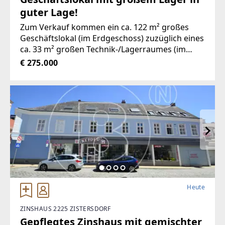
guter Lage!
Zum Verkauf kommen ein ca. 122 m² großes
Geschäftslokal (im Erdgeschoss) zuzüglich eines
ca. 33 m² großen Technik-/Lagerraumes (im
Kellergeschoss) in mittlerer Frequenzlage
€ 275.000
Heute
ZINSHAUS 2225 ZISTERSDORF
Gepflegtes Zinshaus mit gemischter