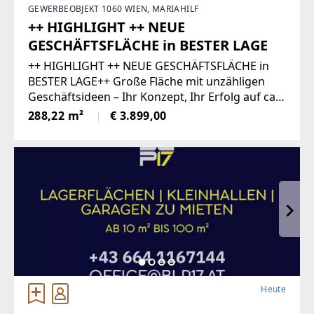
GEWERBEOBJEKT 1060 WIEN, MARIAHILF
++ HIGHLIGHT ++ NEUE
GESCHÄFTSFLÄCHE in BESTER LAGE
++ HIGHLIGHT ++ NEUE GESCHÄFTSFLÄCHE in
BESTER LAGE++ Große Fläche mit unzähligen
Geschäftsideen – Ihr Konzept, Ihr Erfolg auf ca.
288 m²!Geschäftsfläche im Erdgeschoss mit
288,22 m²
€ 3.899,00
Büro- und Lagermöglichkeiten in 1060
Wien!Wunderschönes
Heute