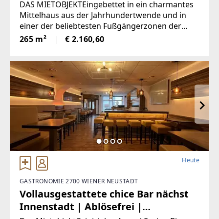
Zahlreiche
DAS MIETOBJEKTEingebettet in ein charmantes
Gestaltungsmöglichkeiten
Mittelhaus aus der Jahrhundertwende und in
einer der beliebtesten Fußgängerzonen der
Wiener Neustädter Innenstadt gelegen, befindet
265 m²
€ 2.160,60
sich dieses mit viel Liebe zum Detail revitalisierte
Geschäftslokal. Schon
Heute
GASTRONOMIE 2700 WIENER NEUSTADT
Vollausgestattete chice Bar nächst
Innenstadt | Ablösefrei |