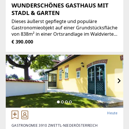
WUNDERSCHÖNES GASTHAUS MIT
STADL & GARTEN
Dieses äußerst gepflegte und populäre
Gastronomieobjekt auf einer Grundstücksfläche
von 838m² in einer Ortsrandlage im Waldviertel
bietet eine Vielzahl von Nutzungsmöglichkeiten
€ 390.000
wie zum Beispiel Restaurant der gehobenen
Gastronomie, traditionelles Gasthaus
Heute
GASTRONOMIE 3910 ZWETTL-NIEDERÖSTERREICH