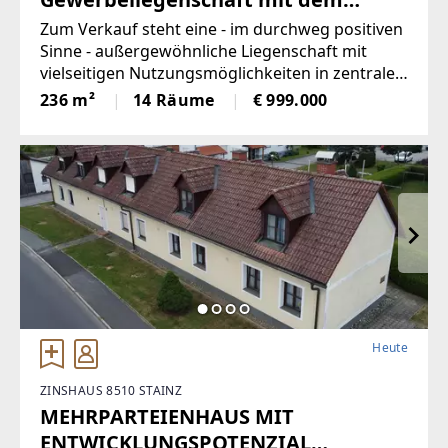
"gewissen Etwas"!
Zum Verkauf steht eine - im durchweg positiven
Sinne - außergewöhnliche Liegenschaft mit
vielseitigen Nutzungsmöglichkeiten in zentraler
Lage von Sieghartskirchen.Die Marktgemeinde
236 m²
14 Räume
€ 999.000
mit ca. 7.800 Einwohnern bietet
Heute
ZINSHAUS 8510 STAINZ
MEHRPARTEIENHAUS MIT
ENTWICKLUNGSPOTENZIAL