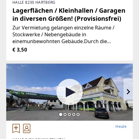
HALLE 8230 HARTBERG
Lagerflächen / Kleinhallen / Garagen
in diversen Größen! (Provisionsfrei)
Zur Vermietung gelangen einzelne Räume /
Stockwerke / Nebengebäude in
einemunbewohnten Gebäude.Durch die
hervorragende Trennbarkeit der
€ 3,50
Räumlichkeiten, stehen Ihnen Größen vonca. 10
m² bis ca. 100 m² zur Verfügung.Aufgrund der
Heute