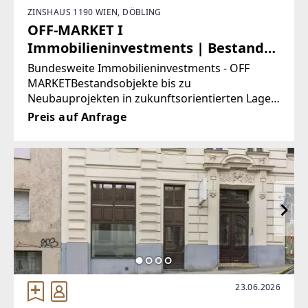
ZINSHAUS 1190 WIEN, DÖBLING
OFF-MARKET I
Immobilieninvestments | Bestands-
oder Bauprojekte |
Bundesweite Immobilieninvestments - OFF
Zukunftsorientierte Lagen in
MARKETBestandsobjekte bis zu
Neubauprojekten in zukunftsorientierten Lagen
einigen Bundesländern
in allen Bundesländern. Profitieren Sie von
Preis auf Anfrage
optimalsten Investmentmöglichkeiten in
Gewerbe- und Wohnimmobilien. Spezielle
23.06.2026