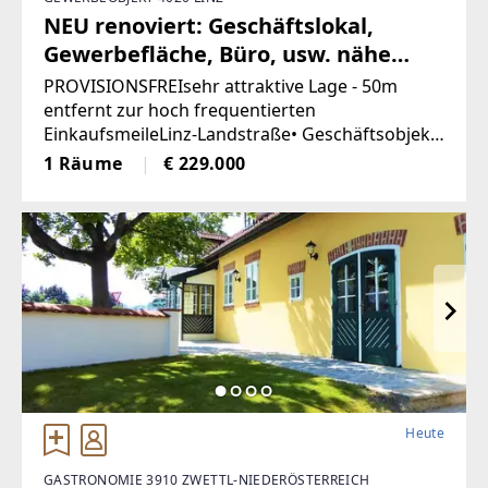
NEU renoviert: Geschäftslokal,
Gewerbefläche, Büro, usw. nähe
Landstrasse-Linz (Provisionsfrei)
PROVISIONSFREIsehr attraktive Lage - 50m
entfernt zur hoch frequentierten
EinkaufsmeileLinz-Landstraße• Geschäftsobjekt
wurde entkernt und generalsaniert• Klimatisiert
1 Räume
€ 229.000
(Klimaanlage)• neue Böden, neue Heizkörper•
Heute
GASTRONOMIE 3910 ZWETTL-NIEDERÖSTERREICH