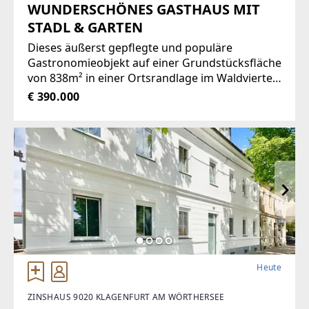
WUNDERSCHÖNES GASTHAUS MIT
STADL & GARTEN
Dieses äußerst gepflegte und populäre
Gastronomieobjekt auf einer Grundstücksfläche
von 838m² in einer Ortsrandlage im Waldviertel
bietet eine Vielzahl von Nutzungsmöglichkeiten
€ 390.000
wie zum Beispiel Restaurant der gehobenen
Gastronomie, traditionelles Gasthaus
Heute
ZINSHAUS 9020 KLAGENFURT AM WÖRTHERSEE