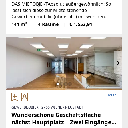
Hauptplatz mit Erkerblick
DAS MIETOBJEKTAbsolut außergewöhnlich: So
lässt sich diese zur Miete stehende
Gewerbeimmobilie (ohne Lift!) mit wenigen
Worten beschreiben. Allein schon die zentrale
141 m²
4 Räume
€ 1.552,91
Lage inmitten der Innenstadt – an der Ecke
Hauptplatz und Herzog Leopold-Straße
Heute
GEWERBEOBJEKT 2700 WIENER NEUSTADT
Wunderschöne Geschäftsfläche
nächst Hauptplatz | Zwei Eingänge |