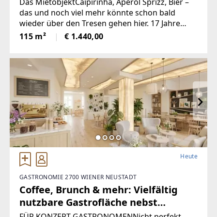
Schanigarten
Das MietobjektCaipirinha, Aperol Sprizz, Bier –
das und noch viel mehr könnte schon bald
wieder über den Tresen gehen hier. 17 Jahre
lang war das Geschäftslokal als Cocktailbar in
115 m²
€ 1.440,00
Betrieb – und als solches vielfach via Falstaff
ausgezeichnet.Voll
Heute
GASTRONOMIE 2700 WIENER NEUSTADT
Coffee, Brunch & mehr: Vielfältig
nutzbare Gastrofläche nebst
Hauptplatz mit großem
FÜR KONZEPT-GASTRONOMENNicht perfekt.