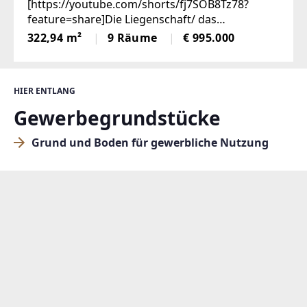
einem) | Designerhaus mit
[https://youtube.com/shorts/fj7SOB8Tz78?
feature=share]Die Liegenschaft/ das
traumhaftem Garten |
ObjektAußergewöhnlich, spannend, nachhaltig
322,94 m²
9 Räume
€ 995.000
Edelstahlpool, Sauna, Weinkeller |
– so präsentiert sich diese nach Süden
Doppelgarage, zwei Eingänge
ausgerichtete Immobilie bereits auf den ersten
HIER ENTLANG
Gewerbegrundstücke
Grund und Boden für gewerbliche Nutzung